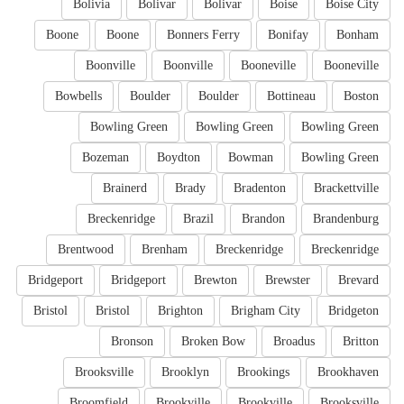
Bolivia
Bolivar
Bolivar
Boise
Boise City
Boone
Boone
Bonners Ferry
Bonifay
Bonham
Boonville
Boonville
Booneville
Booneville
Bowbells
Boulder
Boulder
Bottineau
Boston
Bowling Green
Bowling Green
Bowling Green
Bozeman
Boydton
Bowman
Bowling Green
Brainerd
Brady
Bradenton
Brackettville
Breckenridge
Brazil
Brandon
Brandenburg
Brentwood
Brenham
Breckenridge
Breckenridge
Bridgeport
Bridgeport
Brewton
Brewster
Brevard
Bristol
Bristol
Brighton
Brigham City
Bridgeton
Bronson
Broken Bow
Broadus
Britton
Brooksville
Brooklyn
Brookings
Brookhaven
Broomfield
Brookville
Brookville
Brooksville