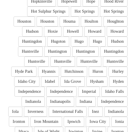
Hopkinsville
Hopewell
Hope
Hood River
Hot Sulphur Springs
Hot Springs
Hot Springs
Houston
Houston
Houma
Houlton
Houghton
Hudson
Hoxie
Howell
Howard
Howard
Huntingdon
Hugoton
Hugo
Hugo
Hudson
Huntsville
Huntington
Huntington
Huntingdon
Huntsville
Huntsville
Huntsville
Huntsville
Hyde Park
Hyannis
Hutchinson
Huron
Hurley
Idaho City
Idabel
Ida Grove
Hysham
Hyden
Independence
Independence
Imperial
Idaho Falls
Indianola
Indianapolis
Indiana
Independence
Iola
Inverness
International Falls
Inez
Indianola
Ironton
Iron Mountain
Ipswich
Iowa City
Ionia
Ithaca
Isle of Wight
Irwinton
Irvine
Ironton