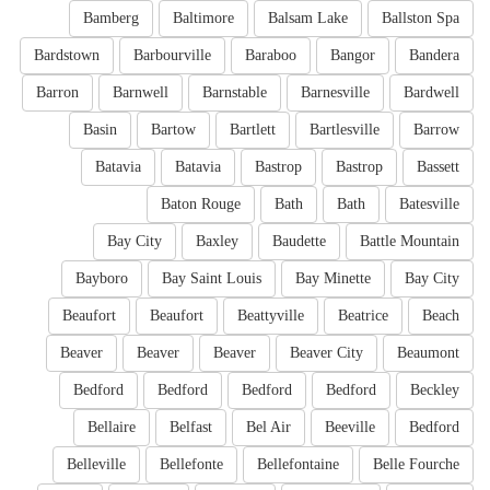
Bamberg
Baltimore
Balsam Lake
Ballston Spa
Bardstown
Barbourville
Baraboo
Bangor
Bandera
Barron
Barnwell
Barnstable
Barnesville
Bardwell
Basin
Bartow
Bartlett
Bartlesville
Barrow
Batavia
Batavia
Bastrop
Bastrop
Bassett
Baton Rouge
Bath
Bath
Batesville
Bay City
Baxley
Baudette
Battle Mountain
Bayboro
Bay Saint Louis
Bay Minette
Bay City
Beaufort
Beaufort
Beattyville
Beatrice
Beach
Beaver
Beaver
Beaver
Beaver City
Beaumont
Bedford
Bedford
Bedford
Bedford
Beckley
Bellaire
Belfast
Bel Air
Beeville
Bedford
Belleville
Bellefonte
Bellefontaine
Belle Fourche