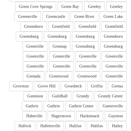
Green Cove Springs
Green Bay
Greeley
Greeley
Greeneville
Greencastle
Green River
Green Lake
Greensboro
Greenfield
Greenfield
Greenfield
Greensburg
Greensburg
Greensburg
Greensboro
Greenville
Greenup
Greensburg
Greensburg
Greenville
Greenville
Greenville
Greenville
Greenville
Greenville
Greenville
Greenville
Grenada
Greenwood
Greenwood
Greenville
Groveton
Grove Hill
Groesbeck
Griffin
Gretna
Gunnison
Guildhall
Grundy
Grundy Center
Guthrie
Guthrie
Guthrie Center
Guntersville
Hahnville
Hagerstown
Hackensack
Guymon
Hallock
Hallettsville
Halifax
Halifax
Hailey