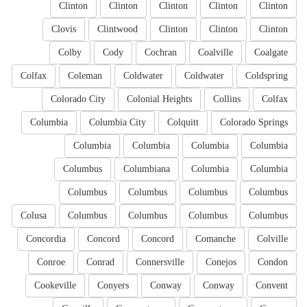
Clinton
Clinton
Clinton
Clinton
Clinton
Clovis
Clintwood
Clinton
Clinton
Clinton
Colby
Cody
Cochran
Coalville
Coalgate
Colfax
Coleman
Coldwater
Coldwater
Coldspring
Colorado City
Colonial Heights
Collins
Colfax
Columbia
Columbia City
Colquitt
Colorado Springs
Columbia
Columbia
Columbia
Columbia
Columbus
Columbiana
Columbia
Columbia
Columbus
Columbus
Columbus
Columbus
Colusa
Columbus
Columbus
Columbus
Columbus
Concordia
Concord
Concord
Comanche
Colville
Conroe
Conrad
Connersville
Conejos
Condon
Cookeville
Conyers
Conway
Conway
Convent