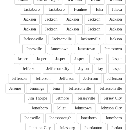
Jacksboro
Jacksboro
Ivanhoe
Iuka
Ithaca
Jackson
Jackson
Jackson
Jackson
Jackson
Jackson
Jackson
Jackson
Jackson
Jackson
Jacksonville
Jacksonville
Jacksonville
Jackson
Janesville
Jamestown
Jamestown
Jamestown
Jasper
Jasper
Jasper
Jasper
Jasper
Jasper
Jefferson
Jefferson City
Jayton
Jay
Jasper
Jefferson
Jefferson
Jefferson
Jefferson
Jefferson
Jerome
Jennings
Jena
Jeffersonville
Jeffersonville
Jim Thorpe
Jetmore
Jerseyville
Jersey City
Jonesboro
Joliet
Johnstown
Johnson City
Jonesville
Jonesborough
Jonesboro
Jonesboro
Junction City
Julesburg
Jourdanton
Jordan