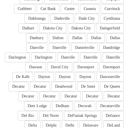
Cuthbert
Cut Bank
Custer
Cusseta
Currituck
Dahlonega
Dadeville
Dade City
Cynthiana
Dalhart
Dakota City
Dakota City
Daingerfield
Danbury
Dalton
Dallas
Dallas
Dallas
Danville
Danville
Danielsville
Dandridge
Darlington
Darlington
Danville
Danville
Danville
Dawson
David City
Davenport
Davenport
De Kalb
Dayton
Dayton
Dayton
Dawsonville
Decatur
Decatur
Deadwood
De Smet
De Queen
Decatur
Decatur
Decatur
Decatur
Decatur
Deer Lodge
Dedham
Decorah
Decaturville
Del Rio
Del Norte
DeFuniak Springs
Defiance
Delta
Delphi
Delhi
Delaware
DeLand