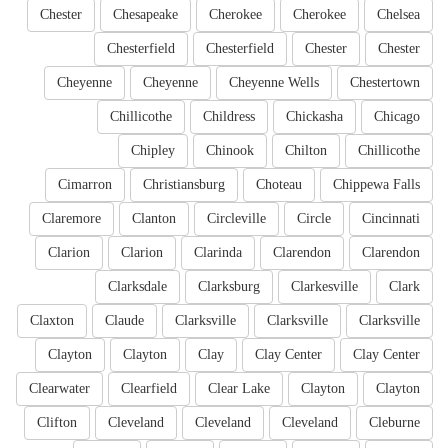
Chester
Chesapeake
Cherokee
Cherokee
Chelsea
Chesterfield
Chesterfield
Chester
Chester
Cheyenne
Cheyenne
Cheyenne Wells
Chestertown
Chillicothe
Childress
Chickasha
Chicago
Chipley
Chinook
Chilton
Chillicothe
Cimarron
Christiansburg
Choteau
Chippewa Falls
Claremore
Clanton
Circleville
Circle
Cincinnati
Clarion
Clarion
Clarinda
Clarendon
Clarendon
Clarksdale
Clarksburg
Clarkesville
Clark
Claxton
Claude
Clarksville
Clarksville
Clarksville
Clayton
Clayton
Clay
Clay Center
Clay Center
Clearwater
Clearfield
Clear Lake
Clayton
Clayton
Clifton
Cleveland
Cleveland
Cleveland
Cleburne