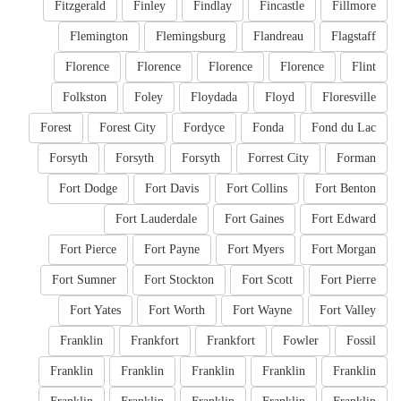
Fitzgerald
Finley
Findlay
Fincastle
Fillmore
Flemington
Flemingsburg
Flandreau
Flagstaff
Florence
Florence
Florence
Florence
Flint
Folkston
Foley
Floydada
Floyd
Floresville
Forest
Forest City
Fordyce
Fonda
Fond du Lac
Forsyth
Forsyth
Forsyth
Forrest City
Forman
Fort Dodge
Fort Davis
Fort Collins
Fort Benton
Fort Lauderdale
Fort Gaines
Fort Edward
Fort Pierce
Fort Payne
Fort Myers
Fort Morgan
Fort Sumner
Fort Stockton
Fort Scott
Fort Pierre
Fort Yates
Fort Worth
Fort Wayne
Fort Valley
Franklin
Frankfort
Frankfort
Fowler
Fossil
Franklin
Franklin
Franklin
Franklin
Franklin