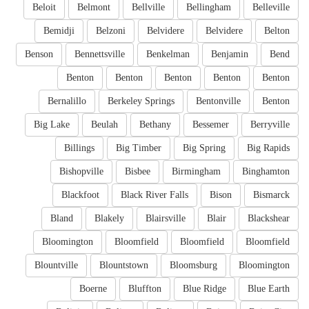
Beloit
Belmont
Bellville
Bellingham
Belleville
Bemidji
Belzoni
Belvidere
Belvidere
Belton
Benson
Bennettsville
Benkelman
Benjamin
Bend
Benton
Benton
Benton
Benton
Benton
Bernalillo
Berkeley Springs
Bentonville
Benton
Big Lake
Beulah
Bethany
Bessemer
Berryville
Billings
Big Timber
Big Spring
Big Rapids
Bishopville
Bisbee
Birmingham
Binghamton
Blackfoot
Black River Falls
Bison
Bismarck
Bland
Blakely
Blairsville
Blair
Blackshear
Bloomington
Bloomfield
Bloomfield
Bloomfield
Blountville
Blountstown
Bloomsburg
Bloomington
Boerne
Bluffton
Blue Ridge
Blue Earth