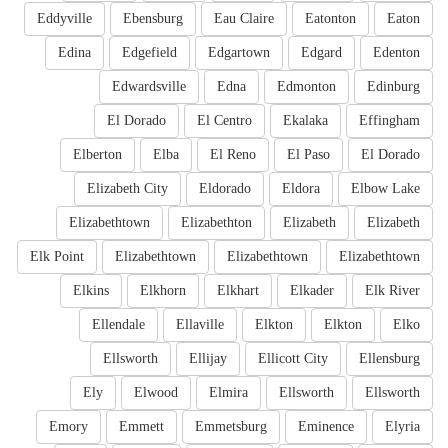
Eddyville
Ebensburg
Eau Claire
Eatonton
Eaton
Edina
Edgefield
Edgartown
Edgard
Edenton
Edwardsville
Edna
Edmonton
Edinburg
El Dorado
El Centro
Ekalaka
Effingham
Elberton
Elba
El Reno
El Paso
El Dorado
Elizabeth City
Eldorado
Eldora
Elbow Lake
Elizabethtown
Elizabethton
Elizabeth
Elizabeth
Elk Point
Elizabethtown
Elizabethtown
Elizabethtown
Elkins
Elkhorn
Elkhart
Elkader
Elk River
Ellendale
Ellaville
Elkton
Elkton
Elko
Ellsworth
Ellijay
Ellicott City
Ellensburg
Ely
Elwood
Elmira
Ellsworth
Ellsworth
Emory
Emmett
Emmetsburg
Eminence
Elyria