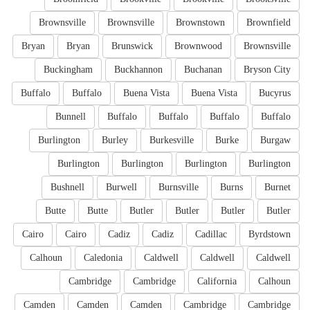
Brownsville
Brownsville
Brownstown
Brownfield
Bryan
Bryan
Brunswick
Brownwood
Brownsville
Buckingham
Buckhannon
Buchanan
Bryson City
Buffalo
Buffalo
Buena Vista
Buena Vista
Bucyrus
Bunnell
Buffalo
Buffalo
Buffalo
Buffalo
Burlington
Burley
Burkesville
Burke
Burgaw
Burlington
Burlington
Burlington
Burlington
Bushnell
Burwell
Burnsville
Burns
Burnet
Butte
Butte
Butler
Butler
Butler
Butler
Cairo
Cairo
Cadiz
Cadiz
Cadillac
Byrdstown
Calhoun
Caledonia
Caldwell
Caldwell
Caldwell
Cambridge
Cambridge
California
Calhoun
Camden
Camden
Camden
Cambridge
Cambridge