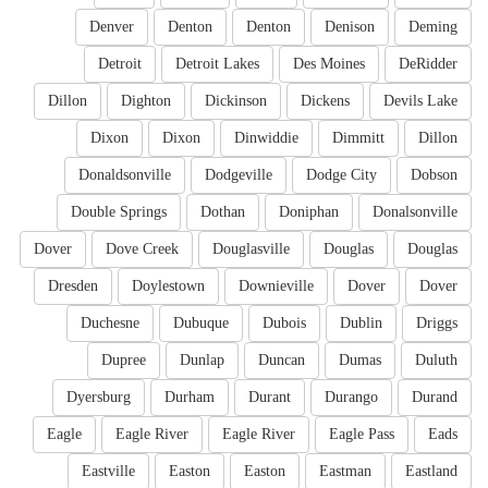
Denver
Denton
Denton
Denison
Deming
Detroit
Detroit Lakes
Des Moines
DeRidder
Dillon
Dighton
Dickinson
Dickens
Devils Lake
Dixon
Dixon
Dinwiddie
Dimmitt
Dillon
Donaldsonville
Dodgeville
Dodge City
Dobson
Double Springs
Dothan
Doniphan
Donalsonville
Dover
Dove Creek
Douglasville
Douglas
Douglas
Dresden
Doylestown
Downieville
Dover
Dover
Duchesne
Dubuque
Dubois
Dublin
Driggs
Dupree
Dunlap
Duncan
Dumas
Duluth
Dyersburg
Durham
Durant
Durango
Durand
Eagle
Eagle River
Eagle River
Eagle Pass
Eads
Eastville
Easton
Easton
Eastman
Eastland