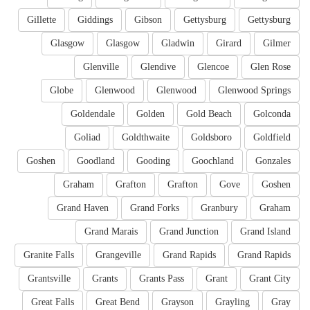
Gillette
Giddings
Gibson
Gettysburg
Gettysburg
Glasgow
Glasgow
Gladwin
Girard
Gilmer
Glenville
Glendive
Glencoe
Glen Rose
Globe
Glenwood
Glenwood
Glenwood Springs
Goldendale
Golden
Gold Beach
Golconda
Goliad
Goldthwaite
Goldsboro
Goldfield
Goshen
Goodland
Gooding
Goochland
Gonzales
Graham
Grafton
Grafton
Gove
Goshen
Grand Haven
Grand Forks
Granbury
Graham
Grand Marais
Grand Junction
Grand Island
Granite Falls
Grangeville
Grand Rapids
Grand Rapids
Grantsville
Grants
Grants Pass
Grant
Grant City
Great Falls
Great Bend
Grayson
Grayling
Gray