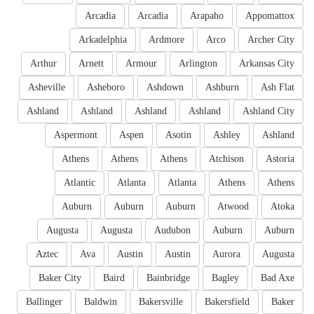
Arcadia
Arcadia
Arapaho
Appomattox
Arkadelphia
Ardmore
Arco
Archer City
Arthur
Arnett
Armour
Arlington
Arkansas City
Asheville
Asheboro
Ashdown
Ashburn
Ash Flat
Ashland
Ashland
Ashland
Ashland
Ashland City
Aspermont
Aspen
Asotin
Ashley
Ashland
Athens
Athens
Athens
Atchison
Astoria
Atlantic
Atlanta
Atlanta
Athens
Athens
Auburn
Auburn
Auburn
Atwood
Atoka
Augusta
Augusta
Audubon
Auburn
Auburn
Aztec
Ava
Austin
Austin
Aurora
Augusta
Baker City
Baird
Bainbridge
Bagley
Bad Axe
Ballinger
Baldwin
Bakersville
Bakersfield
Baker