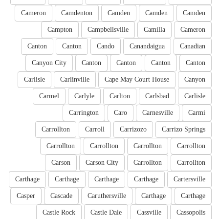
Cameron
Camdenton
Camden
Camden
Camden
Campton
Campbellsville
Camilla
Cameron
Canton
Canton
Cando
Canandaigua
Canadian
Canyon City
Canton
Canton
Canton
Canton
Carlisle
Carlinville
Cape May Court House
Canyon
Carmel
Carlyle
Carlton
Carlsbad
Carlisle
Carrington
Caro
Carnesville
Carmi
Carrollton
Carroll
Carrizozo
Carrizo Springs
Carrollton
Carrollton
Carrollton
Carrollton
Carson
Carson City
Carrollton
Carrollton
Carthage
Carthage
Carthage
Carthage
Cartersville
Casper
Cascade
Caruthersville
Carthage
Carthage
Castle Rock
Castle Dale
Cassville
Cassopolis