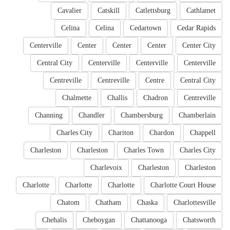
Cavalier
Catskill
Catlettsburg
Cathlamet
Celina
Celina
Cedartown
Cedar Rapids
Centerville
Center
Center
Center
Center City
Central City
Centerville
Centerville
Centerville
Centreville
Centreville
Centre
Central City
Chalmette
Challis
Chadron
Centreville
Channing
Chandler
Chambersburg
Chamberlain
Charles City
Chariton
Chardon
Chappell
Charleston
Charleston
Charles Town
Charles City
Charlevoix
Charleston
Charleston
Charlotte
Charlotte
Charlotte
Charlotte Court House
Chatom
Chatham
Chaska
Charlottesville
Chehalis
Cheboygan
Chattanooga
Chatsworth