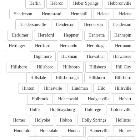
Heflin
Hebron
Heber Springs
Hebbronville
Henderson
Hempstead
Hemphill
Helena
Helena
Hendersonville
Henderson
Henderson
Henderson
Herkimer
Hereford
Heppner
Henrietta
Hennepin
Hettinger
Hertford
Hernando
Hermitage
Hermann
Highmore
Hickman
Hiawatha
Hiawassee
Hillsboro
Hillsboro
Hillsboro
Hillsboro
Hill City
Hillsdale
Hillsborough
Hillsboro
Hillsboro
Hinton
Hinesville
Hindman
Hilo
Hillsville
Holbrook
Hohenwald
Hodgenville
Hobart
Hollis
Hollidaysburg
Holdrege
Holdenville
Homer
Holyoke
Holton
Holly Springs
Hollister
Honolulu
Honesdale
Hondo
Homerville
Homer