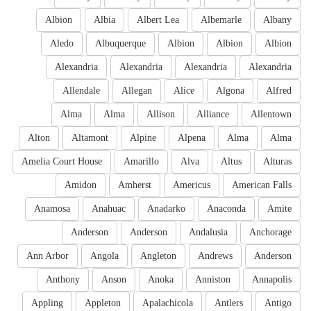
Albion
Albia
Albert Lea
Albemarle
Albany
Aledo
Albuquerque
Albion
Albion
Albion
Alexandria
Alexandria
Alexandria
Alexandria
Allendale
Allegan
Alice
Algona
Alfred
Alma
Alma
Allison
Alliance
Allentown
Alton
Altamont
Alpine
Alpena
Alma
Alma
Amelia Court House
Amarillo
Alva
Altus
Alturas
Amidon
Amherst
Americus
American Falls
Anamosa
Anahuac
Anadarko
Anaconda
Amite
Anderson
Anderson
Andalusia
Anchorage
Ann Arbor
Angola
Angleton
Andrews
Anderson
Anthony
Anson
Anoka
Anniston
Annapolis
Appling
Appleton
Apalachicola
Antlers
Antigo