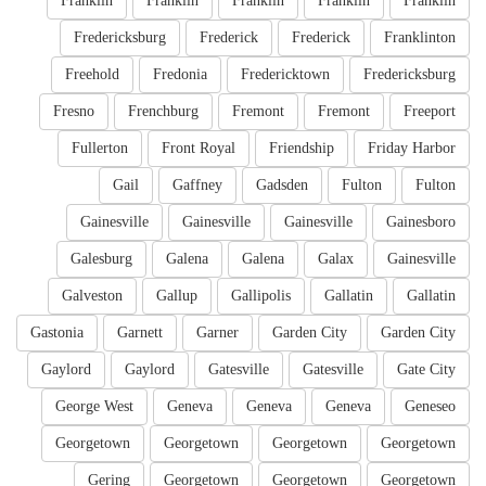
Franklin
Franklin
Franklin
Franklin
Franklin
Fredericksburg
Frederick
Frederick
Franklinton
Freehold
Fredonia
Fredericktown
Fredericksburg
Fresno
Frenchburg
Fremont
Fremont
Freeport
Fullerton
Front Royal
Friendship
Friday Harbor
Gail
Gaffney
Gadsden
Fulton
Fulton
Gainesville
Gainesville
Gainesville
Gainesboro
Galesburg
Galena
Galena
Galax
Gainesville
Galveston
Gallup
Gallipolis
Gallatin
Gallatin
Gastonia
Garnett
Garner
Garden City
Garden City
Gaylord
Gaylord
Gatesville
Gatesville
Gate City
George West
Geneva
Geneva
Geneva
Geneseo
Georgetown
Georgetown
Georgetown
Georgetown
Gering
Georgetown
Georgetown
Georgetown