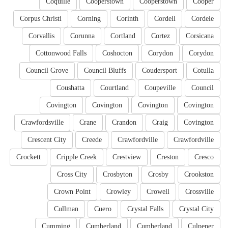
Coquille
Cooperstown
Cooperstown
Cooper
Corpus Christi
Corning
Corinth
Cordell
Cordele
Corvallis
Corunna
Cortland
Cortez
Corsicana
Cottonwood Falls
Coshocton
Corydon
Corydon
Council Grove
Council Bluffs
Coudersport
Cotulla
Coushatta
Courtland
Coupeville
Council
Covington
Covington
Covington
Covington
Crawfordsville
Crane
Crandon
Craig
Covington
Crescent City
Creede
Crawfordville
Crawfordville
Crockett
Cripple Creek
Crestview
Creston
Cresco
Cross City
Crosbyton
Crosby
Crookston
Crown Point
Crowley
Crowell
Crossville
Cullman
Cuero
Crystal Falls
Crystal City
Cumming
Cumberland
Cumberland
Culpeper