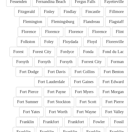
Fessenden
Fernandina Beach
Fergus Falls
Fayetteville
Fitzgerald
Finley
Findlay
Fincastle
Fillmore
Flemington
Flemingsburg
Flandreau
Flagstaff
Florence
Florence
Florence
Florence
Flint
Folkston
Foley
Floydada
Floyd
Floresville
Forest
Forest City
Fordyce
Fonda
Fond du Lac
Forsyth
Forsyth
Forsyth
Forrest City
Forman
Fort Dodge
Fort Davis
Fort Collins
Fort Benton
Fort Lauderdale
Fort Gaines
Fort Edward
Fort Pierce
Fort Payne
Fort Myers
Fort Morgan
Fort Sumner
Fort Stockton
Fort Scott
Fort Pierre
Fort Yates
Fort Worth
Fort Wayne
Fort Valley
Franklin
Frankfort
Frankfort
Fowler
Fossil
Franklin
Franklin
Franklin
Franklin
Franklin