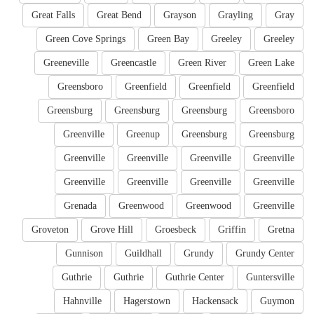
Great Falls
Great Bend
Grayson
Grayling
Gray
Green Cove Springs
Green Bay
Greeley
Greeley
Greeneville
Greencastle
Green River
Green Lake
Greensboro
Greenfield
Greenfield
Greenfield
Greensburg
Greensburg
Greensburg
Greensboro
Greenville
Greenup
Greensburg
Greensburg
Greenville
Greenville
Greenville
Greenville
Greenville
Greenville
Greenville
Greenville
Grenada
Greenwood
Greenwood
Greenville
Groveton
Grove Hill
Groesbeck
Griffin
Gretna
Gunnison
Guildhall
Grundy
Grundy Center
Guthrie
Guthrie
Guthrie Center
Guntersville
Hahnville
Hagerstown
Hackensack
Guymon