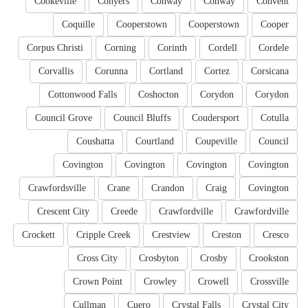
Cookeville
Conyers
Conway
Conway
Convent
Coquille
Cooperstown
Cooperstown
Cooper
Corpus Christi
Corning
Corinth
Cordell
Cordele
Corvallis
Corunna
Cortland
Cortez
Corsicana
Cottonwood Falls
Coshocton
Corydon
Corydon
Council Grove
Council Bluffs
Coudersport
Cotulla
Coushatta
Courtland
Coupeville
Council
Covington
Covington
Covington
Covington
Crawfordsville
Crane
Crandon
Craig
Covington
Crescent City
Creede
Crawfordville
Crawfordville
Crockett
Cripple Creek
Crestview
Creston
Cresco
Cross City
Crosbyton
Crosby
Crookston
Crown Point
Crowley
Crowell
Crossville
Cullman
Cuero
Crystal Falls
Crystal City