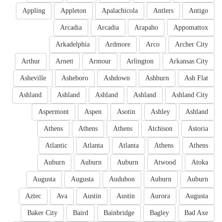
Appling
Appleton
Apalachicola
Antlers
Antigo
Arcadia
Arcadia
Arapaho
Appomattox
Arkadelphia
Ardmore
Arco
Archer City
Arthur
Arnett
Armour
Arlington
Arkansas City
Asheville
Asheboro
Ashdown
Ashburn
Ash Flat
Ashland
Ashland
Ashland
Ashland
Ashland City
Aspermont
Aspen
Asotin
Ashley
Ashland
Athens
Athens
Athens
Atchison
Astoria
Atlantic
Atlanta
Atlanta
Athens
Athens
Auburn
Auburn
Auburn
Atwood
Atoka
Augusta
Augusta
Audubon
Auburn
Auburn
Aztec
Ava
Austin
Austin
Aurora
Augusta
Baker City
Baird
Bainbridge
Bagley
Bad Axe