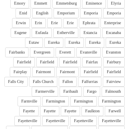
Emory
Emmett
Emmetsburg
Eminence
Elyria
Enid
English
Emporium
Emporia
Emporia
Erwin
Erin
Erie
Erie
Ephrata
Enterprise
Eugene
Eufaula
Estherville
Estancia
Escanaba
Eutaw
Eureka
Eureka
Eureka
Eureka
Fairbanks
Evergreen
Everett
Evansville
Evanston
Fairfield
Fairfield
Fairfield
Fairfax
Fairbury
Fairplay
Fairmont
Fairmont
Fairfield
Fairfield
Falls City
Falls Church
Fallon
Falfurrias
Fairview
Farmerville
Faribault
Fargo
Falmouth
Farmville
Farmington
Farmington
Farmington
Fayette
Fayette
Fayette
Faulkton
Farwell
Fayetteville
Fayetteville
Fayetteville
Fayetteville