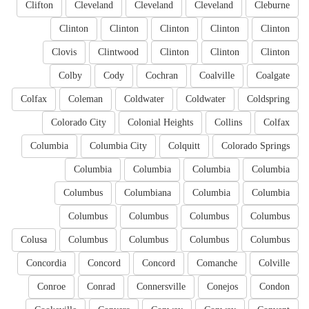
Clifton
Cleveland
Cleveland
Cleveland
Cleburne
Clinton
Clinton
Clinton
Clinton
Clinton
Clovis
Clintwood
Clinton
Clinton
Clinton
Colby
Cody
Cochran
Coalville
Coalgate
Colfax
Coleman
Coldwater
Coldwater
Coldspring
Colorado City
Colonial Heights
Collins
Colfax
Columbia
Columbia City
Colquitt
Colorado Springs
Columbia
Columbia
Columbia
Columbia
Columbus
Columbiana
Columbia
Columbia
Columbus
Columbus
Columbus
Columbus
Colusa
Columbus
Columbus
Columbus
Columbus
Concordia
Concord
Concord
Comanche
Colville
Conroe
Conrad
Connersville
Conejos
Condon