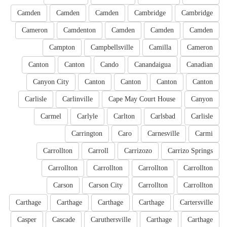
Camden
Camden
Camden
Cambridge
Cambridge
Cameron
Camdenton
Camden
Camden
Camden
Campton
Campbellsville
Camilla
Cameron
Canton
Canton
Cando
Canandaigua
Canadian
Canyon City
Canton
Canton
Canton
Canton
Carlisle
Carlinville
Cape May Court House
Canyon
Carmel
Carlyle
Carlton
Carlsbad
Carlisle
Carrington
Caro
Carnesville
Carmi
Carrollton
Carroll
Carrizozo
Carrizo Springs
Carrollton
Carrollton
Carrollton
Carrollton
Carson
Carson City
Carrollton
Carrollton
Carthage
Carthage
Carthage
Carthage
Cartersville
Casper
Cascade
Caruthersville
Carthage
Carthage