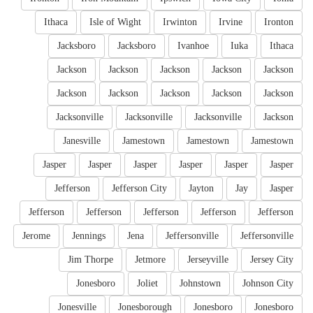
Ithaca
Isle of Wight
Irwinton
Irvine
Ironton
Jacksboro
Jacksboro
Ivanhoe
Iuka
Ithaca
Jackson
Jackson
Jackson
Jackson
Jackson
Jackson
Jackson
Jackson
Jackson
Jackson
Jacksonville
Jacksonville
Jacksonville
Jackson
Janesville
Jamestown
Jamestown
Jamestown
Jasper
Jasper
Jasper
Jasper
Jasper
Jasper
Jefferson
Jefferson City
Jayton
Jay
Jasper
Jefferson
Jefferson
Jefferson
Jefferson
Jefferson
Jerome
Jennings
Jena
Jeffersonville
Jeffersonville
Jim Thorpe
Jetmore
Jerseyville
Jersey City
Jonesboro
Joliet
Johnstown
Johnson City
Jonesville
Jonesborough
Jonesboro
Jonesboro