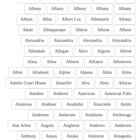
Albany
Albany
Albany
Albany
Albany
Albion
Albia
Albert Lea
Albemarle
Albany
Aledo
Albuquerque
Albion
Albion
Albion
Alexandria
Alexandria
Alexandria
Alexandria
Allendale
Allegan
Alice
Algona
Alfred
Alma
Alma
Allison
Alliance
Allentown
Alton
Altamont
Alpine
Alpena
Alma
Alma
Amelia Court House
Amarillo
Alva
Altus
Alturas
Amidon
Amherst
Americus
American Falls
Anamosa
Anahuac
Anadarko
Anaconda
Amite
Anderson
Anderson
Andalusia
Anchorage
Ann Arbor
Angola
Angleton
Andrews
Anderson
Anthony
Anson
Anoka
Anniston
Annapolis