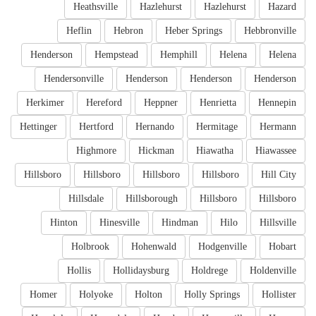
Heathsville
Hazlehurst
Hazlehurst
Hazard
Heflin
Hebron
Heber Springs
Hebbronville
Henderson
Hempstead
Hemphill
Helena
Helena
Hendersonville
Henderson
Henderson
Henderson
Herkimer
Hereford
Heppner
Henrietta
Hennepin
Hettinger
Hertford
Hernando
Hermitage
Hermann
Highmore
Hickman
Hiawatha
Hiawassee
Hillsboro
Hillsboro
Hillsboro
Hillsboro
Hill City
Hillsdale
Hillsborough
Hillsboro
Hillsboro
Hinton
Hinesville
Hindman
Hilo
Hillsville
Holbrook
Hohenwald
Hodgenville
Hobart
Hollis
Hollidaysburg
Holdrege
Holdenville
Homer
Holyoke
Holton
Holly Springs
Hollister