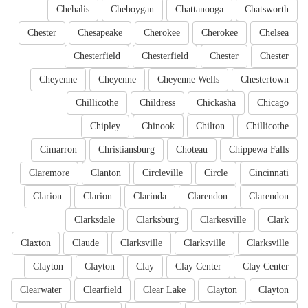
Chehalis
Cheboygan
Chattanooga
Chatsworth
Chester
Chesapeake
Cherokee
Cherokee
Chelsea
Chesterfield
Chesterfield
Chester
Chester
Cheyenne
Cheyenne
Cheyenne Wells
Chestertown
Chillicothe
Childress
Chickasha
Chicago
Chipley
Chinook
Chilton
Chillicothe
Cimarron
Christiansburg
Choteau
Chippewa Falls
Claremore
Clanton
Circleville
Circle
Cincinnati
Clarion
Clarion
Clarinda
Clarendon
Clarendon
Clarksdale
Clarksburg
Clarkesville
Clark
Claxton
Claude
Clarksville
Clarksville
Clarksville
Clayton
Clayton
Clay
Clay Center
Clay Center
Clearwater
Clearfield
Clear Lake
Clayton
Clayton