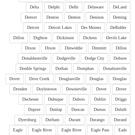
Delta
Delphi
Delhi
Delaware
DeLand
Denver
Denton
Denton
Denison
Deming
Detroit
Detroit Lakes
Des Moines
DeRidder
Dillon
Dighton
Dickinson
Dickens
Devils Lake
Dixon
Dixon
Dinwiddie
Dimmitt
Dillon
Donaldsonville
Dodgeville
Dodge City
Dobson
Double Springs
Dothan
Doniphan
Donalsonville
Dover
Dove Creek
Douglasville
Douglas
Douglas
Dresden
Doylestown
Downieville
Dover
Dover
Duchesne
Dubuque
Dubois
Dublin
Driggs
Dupree
Dunlap
Duncan
Dumas
Duluth
Dyersburg
Durham
Durant
Durango
Durand
Eagle
Eagle River
Eagle River
Eagle Pass
Eads