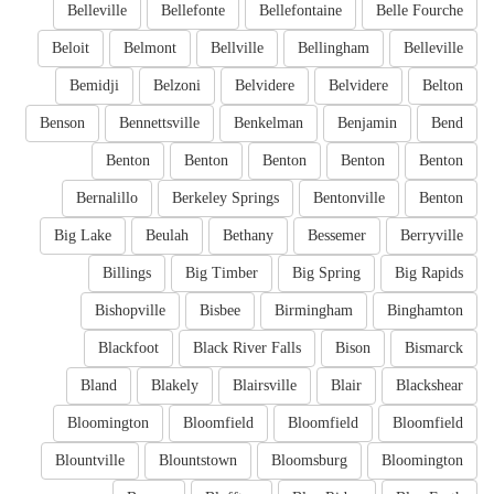
Belleville
Bellefonte
Bellefontaine
Belle Fourche
Beloit
Belmont
Bellville
Bellingham
Belleville
Bemidji
Belzoni
Belvidere
Belvidere
Belton
Benson
Bennettsville
Benkelman
Benjamin
Bend
Benton
Benton
Benton
Benton
Benton
Bernalillo
Berkeley Springs
Bentonville
Benton
Big Lake
Beulah
Bethany
Bessemer
Berryville
Billings
Big Timber
Big Spring
Big Rapids
Bishopville
Bisbee
Birmingham
Binghamton
Blackfoot
Black River Falls
Bison
Bismarck
Bland
Blakely
Blairsville
Blair
Blackshear
Bloomington
Bloomfield
Bloomfield
Bloomfield
Blountville
Blountstown
Bloomsburg
Bloomington