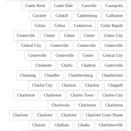
Castle Rock
Castle Dale
Cassville
Cassopolis
Cavalier
Catskill
Catlettsburg
Cathlamet
Celina
Celina
Cedartown
Cedar Rapids
Centerville
Center
Center
Center
Center City
Central City
Centerville
Centerville
Centerville
Centreville
Centreville
Centre
Central City
Chalmette
Challis
Chadron
Centreville
Channing
Chandler
Chambersburg
Chamberlain
Charles City
Chariton
Chardon
Chappell
Charleston
Charleston
Charles Town
Charles City
Charlevoix
Charleston
Charleston
Charlotte
Charlotte
Charlotte
Charlotte Court House
Chatom
Chatham
Chaska
Charlottesville