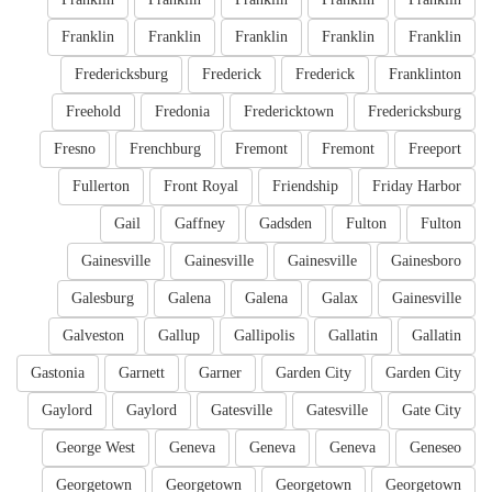
Franklin
Franklin
Franklin
Franklin
Franklin
Fredericksburg
Frederick
Frederick
Franklinton
Freehold
Fredonia
Fredericktown
Fredericksburg
Fresno
Frenchburg
Fremont
Fremont
Freeport
Fullerton
Front Royal
Friendship
Friday Harbor
Gail
Gaffney
Gadsden
Fulton
Fulton
Gainesville
Gainesville
Gainesville
Gainesboro
Galesburg
Galena
Galena
Galax
Gainesville
Galveston
Gallup
Gallipolis
Gallatin
Gallatin
Gastonia
Garnett
Garner
Garden City
Garden City
Gaylord
Gaylord
Gatesville
Gatesville
Gate City
George West
Geneva
Geneva
Geneva
Geneseo
Georgetown
Georgetown
Georgetown
Georgetown