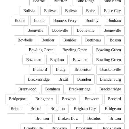
Boerne
Bluffton
Blue Ridge
Blue Earth
Bolivia
Bolivar
Bolivar
Boise
Boise City
Boone
Boone
Bonners Ferry
Bonifay
Bonham
Boonville
Boonville
Booneville
Booneville
Bowbells
Boulder
Boulder
Bottineau
Boston
Bowling Green
Bowling Green
Bowling Green
Bozeman
Boydton
Bowman
Bowling Green
Brainerd
Brady
Bradenton
Brackettville
Breckenridge
Brazil
Brandon
Brandenburg
Brentwood
Brenham
Breckenridge
Breckenridge
Bridgeport
Bridgeport
Brewton
Brewster
Brevard
Bristol
Bristol
Brighton
Brigham City
Bridgeton
Bronson
Broken Bow
Broadus
Britton
Brooksville
Brooklyn
Brookings
Brookhaven