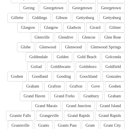
Gering
Georgetown
Georgetown
Georgetown
Gillette
Giddings
Gibson
Gettysburg
Gettysburg
Glasgow
Glasgow
Gladwin
Girard
Gilmer
Glenville
Glendive
Glencoe
Glen Rose
Globe
Glenwood
Glenwood
Glenwood Springs
Goldendale
Golden
Gold Beach
Golconda
Goliad
Goldthwaite
Goldsboro
Goldfield
Goshen
Goodland
Gooding
Goochland
Gonzales
Graham
Grafton
Grafton
Gove
Goshen
Grand Haven
Grand Forks
Granbury
Graham
Grand Marais
Grand Junction
Grand Island
Granite Falls
Grangeville
Grand Rapids
Grand Rapids
Grantsville
Grants
Grants Pass
Grant
Grant City