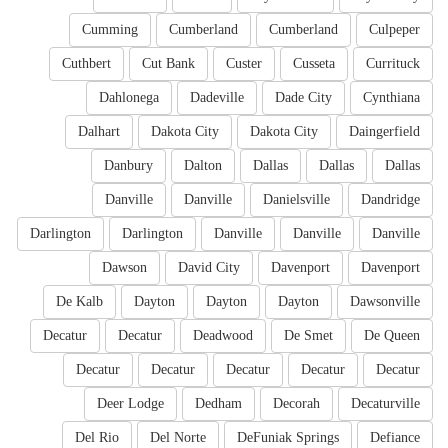
Cumming
Cumberland
Cumberland
Culpeper
Cuthbert
Cut Bank
Custer
Cusseta
Currituck
Dahlonega
Dadeville
Dade City
Cynthiana
Dalhart
Dakota City
Dakota City
Daingerfield
Danbury
Dalton
Dallas
Dallas
Dallas
Danville
Danville
Danielsville
Dandridge
Darlington
Darlington
Danville
Danville
Danville
Dawson
David City
Davenport
Davenport
De Kalb
Dayton
Dayton
Dayton
Dawsonville
Decatur
Decatur
Deadwood
De Smet
De Queen
Decatur
Decatur
Decatur
Decatur
Decatur
Deer Lodge
Dedham
Decorah
Decaturville
Del Rio
Del Norte
DeFuniak Springs
Defiance