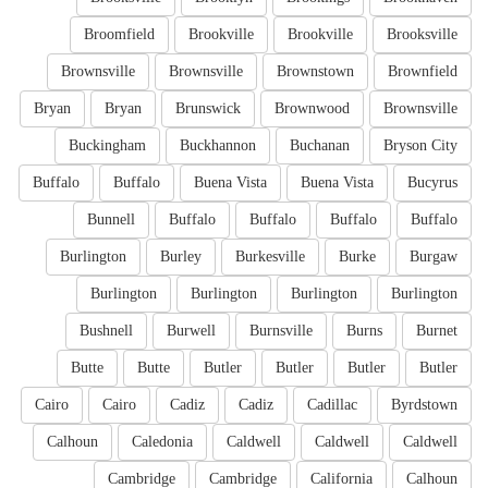
Broomfield
Brookville
Brookville
Brooksville
Brownsville
Brownsville
Brownstown
Brownfield
Bryan
Bryan
Brunswick
Brownwood
Brownsville
Buckingham
Buckhannon
Buchanan
Bryson City
Buffalo
Buffalo
Buena Vista
Buena Vista
Bucyrus
Bunnell
Buffalo
Buffalo
Buffalo
Buffalo
Burlington
Burley
Burkesville
Burke
Burgaw
Burlington
Burlington
Burlington
Burlington
Bushnell
Burwell
Burnsville
Burns
Burnet
Butte
Butte
Butler
Butler
Butler
Butler
Cairo
Cairo
Cadiz
Cadiz
Cadillac
Byrdstown
Calhoun
Caledonia
Caldwell
Caldwell
Caldwell
Cambridge
Cambridge
California
Calhoun