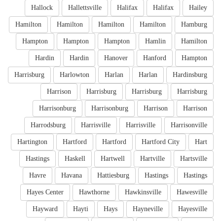
Hallock
Hallettsville
Halifax
Halifax
Hailey
Hamilton
Hamilton
Hamilton
Hamilton
Hamburg
Hampton
Hampton
Hampton
Hamlin
Hamilton
Hardin
Hardin
Hanover
Hanford
Hampton
Harrisburg
Harlowton
Harlan
Harlan
Hardinsburg
Harrison
Harrisburg
Harrisburg
Harrisburg
Harrisonburg
Harrisonburg
Harrison
Harrison
Harrodsburg
Harrisville
Harrisville
Harrisonville
Hartington
Hartford
Hartford
Hartford City
Hart
Hastings
Haskell
Hartwell
Hartville
Hartsville
Havre
Havana
Hattiesburg
Hastings
Hastings
Hayes Center
Hawthorne
Hawkinsville
Hawesville
Hayward
Hayti
Hays
Hayneville
Hayesville