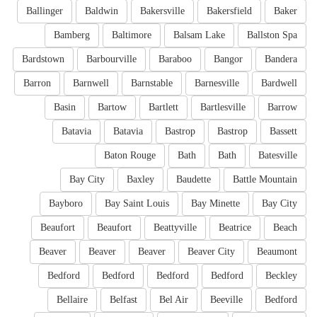
Ballinger
Baldwin
Bakersville
Bakersfield
Baker
Bamberg
Baltimore
Balsam Lake
Ballston Spa
Bardstown
Barbourville
Baraboo
Bangor
Bandera
Barron
Barnwell
Barnstable
Barnesville
Bardwell
Basin
Bartow
Bartlett
Bartlesville
Barrow
Batavia
Batavia
Bastrop
Bastrop
Bassett
Baton Rouge
Bath
Bath
Batesville
Bay City
Baxley
Baudette
Battle Mountain
Bayboro
Bay Saint Louis
Bay Minette
Bay City
Beaufort
Beaufort
Beattyville
Beatrice
Beach
Beaver
Beaver
Beaver
Beaver City
Beaumont
Bedford
Bedford
Bedford
Bedford
Beckley
Bellaire
Belfast
Bel Air
Beeville
Bedford