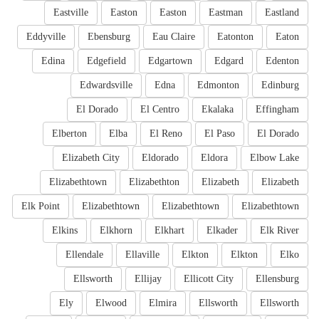
Eastville
Easton
Easton
Eastman
Eastland
Eddyville
Ebensburg
Eau Claire
Eatonton
Eaton
Edina
Edgefield
Edgartown
Edgard
Edenton
Edwardsville
Edna
Edmonton
Edinburg
El Dorado
El Centro
Ekalaka
Effingham
Elberton
Elba
El Reno
El Paso
El Dorado
Elizabeth City
Eldorado
Eldora
Elbow Lake
Elizabethtown
Elizabethton
Elizabeth
Elizabeth
Elk Point
Elizabethtown
Elizabethtown
Elizabethtown
Elkins
Elkhorn
Elkhart
Elkader
Elk River
Ellendale
Ellaville
Elkton
Elkton
Elko
Ellsworth
Ellijay
Ellicott City
Ellensburg
Ely
Elwood
Elmira
Ellsworth
Ellsworth