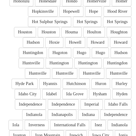
Honolulu
Honesdale
Hondo
Homerville
Homer
Hopkinsville
Hopewell
Hope
Hood River
Hot Sulphur Springs
Hot Springs
Hot Springs
Houston
Houston
Houma
Houlton
Houghton
Hudson
Hoxie
Howell
Howard
Howard
Huntingdon
Hugoton
Hugo
Hugo
Hudson
Huntsville
Huntington
Huntington
Huntingdon
Huntsville
Huntsville
Huntsville
Huntsville
Hyde Park
Hyannis
Hutchinson
Huron
Hurley
Idaho City
Idabel
Ida Grove
Hysham
Hyden
Independence
Independence
Imperial
Idaho Falls
Indianola
Indianapolis
Indiana
Independence
Iola
Inverness
International Falls
Inez
Indianola
Ironton
Iron Mountain
Ipswich
Iowa City
Ionia