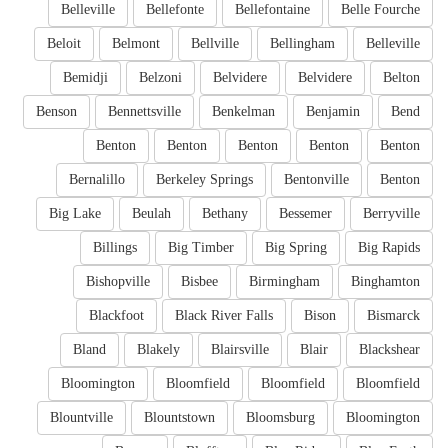
Belleville
Bellefonte
Bellefontaine
Belle Fourche
Beloit
Belmont
Bellville
Bellingham
Belleville
Bemidji
Belzoni
Belvidere
Belvidere
Belton
Benson
Bennettsville
Benkelman
Benjamin
Bend
Benton
Benton
Benton
Benton
Benton
Bernalillo
Berkeley Springs
Bentonville
Benton
Big Lake
Beulah
Bethany
Bessemer
Berryville
Billings
Big Timber
Big Spring
Big Rapids
Bishopville
Bisbee
Birmingham
Binghamton
Blackfoot
Black River Falls
Bison
Bismarck
Bland
Blakely
Blairsville
Blair
Blackshear
Bloomington
Bloomfield
Bloomfield
Bloomfield
Blountville
Blountstown
Bloomsburg
Bloomington