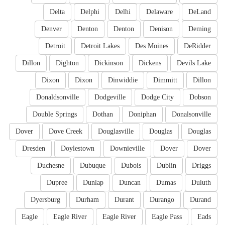
Delta
Delphi
Delhi
Delaware
DeLand
Denver
Denton
Denton
Denison
Deming
Detroit
Detroit Lakes
Des Moines
DeRidder
Dillon
Dighton
Dickinson
Dickens
Devils Lake
Dixon
Dixon
Dinwiddie
Dimmitt
Dillon
Donaldsonville
Dodgeville
Dodge City
Dobson
Double Springs
Dothan
Doniphan
Donalsonville
Dover
Dove Creek
Douglasville
Douglas
Douglas
Dresden
Doylestown
Downieville
Dover
Dover
Duchesne
Dubuque
Dubois
Dublin
Driggs
Dupree
Dunlap
Duncan
Dumas
Duluth
Dyersburg
Durham
Durant
Durango
Durand
Eagle
Eagle River
Eagle River
Eagle Pass
Eads