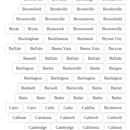
Broomfield
Brookville
Brookville
Brooksville
Brownsville
Brownsville
Brownstown
Brownfield
Bryan
Bryan
Brunswick
Brownwood
Brownsville
Buckingham
Buckhannon
Buchanan
Bryson City
Buffalo
Buffalo
Buena Vista
Buena Vista
Bucyrus
Bunnell
Buffalo
Buffalo
Buffalo
Buffalo
Burlington
Burley
Burkesville
Burke
Burgaw
Burlington
Burlington
Burlington
Burlington
Bushnell
Burwell
Burnsville
Burns
Burnet
Butte
Butte
Butler
Butler
Butler
Butler
Cairo
Cairo
Cadiz
Cadiz
Cadillac
Byrdstown
Calhoun
Caledonia
Caldwell
Caldwell
Caldwell
Cambridge
Cambridge
California
Calhoun