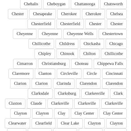
Chehalis
Cheboygan
Chattanooga
Chatsworth
Chester
Chesapeake
Cherokee
Cherokee
Chelsea
Chesterfield
Chesterfield
Chester
Chester
Cheyenne
Cheyenne
Cheyenne Wells
Chestertown
Chillicothe
Childress
Chickasha
Chicago
Chipley
Chinook
Chilton
Chillicothe
Cimarron
Christiansburg
Choteau
Chippewa Falls
Claremore
Clanton
Circleville
Circle
Cincinnati
Clarion
Clarion
Clarinda
Clarendon
Clarendon
Clarksdale
Clarksburg
Clarkesville
Clark
Claxton
Claude
Clarksville
Clarksville
Clarksville
Clayton
Clayton
Clay
Clay Center
Clay Center
Clearwater
Clearfield
Clear Lake
Clayton
Clayton