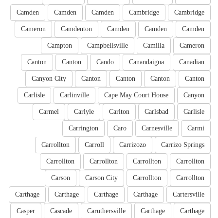
Camden
Camden
Camden
Cambridge
Cambridge
Cameron
Camdenton
Camden
Camden
Camden
Campton
Campbellsville
Camilla
Cameron
Canton
Canton
Cando
Canandaigua
Canadian
Canyon City
Canton
Canton
Canton
Canton
Carlisle
Carlinville
Cape May Court House
Canyon
Carmel
Carlyle
Carlton
Carlsbad
Carlisle
Carrington
Caro
Carnesville
Carmi
Carrollton
Carroll
Carrizozo
Carrizo Springs
Carrollton
Carrollton
Carrollton
Carrollton
Carson
Carson City
Carrollton
Carrollton
Carthage
Carthage
Carthage
Carthage
Cartersville
Casper
Cascade
Caruthersville
Carthage
Carthage