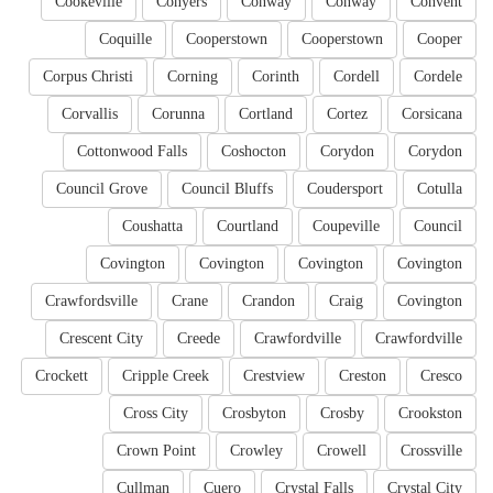
Cookeville
Conyers
Conway
Conway
Convent
Coquille
Cooperstown
Cooperstown
Cooper
Corpus Christi
Corning
Corinth
Cordell
Cordele
Corvallis
Corunna
Cortland
Cortez
Corsicana
Cottonwood Falls
Coshocton
Corydon
Corydon
Council Grove
Council Bluffs
Coudersport
Cotulla
Coushatta
Courtland
Coupeville
Council
Covington
Covington
Covington
Covington
Crawfordsville
Crane
Crandon
Craig
Covington
Crescent City
Creede
Crawfordville
Crawfordville
Crockett
Cripple Creek
Crestview
Creston
Cresco
Cross City
Crosbyton
Crosby
Crookston
Crown Point
Crowley
Crowell
Crossville
Cullman
Cuero
Crystal Falls
Crystal City