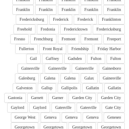
Franklin
Franklin
Franklin
Franklin
Franklin
Fredericksburg
Frederick
Frederick
Franklinton
Freehold
Fredonia
Fredericktown
Fredericksburg
Fresno
Frenchburg
Fremont
Fremont
Freeport
Fullerton
Front Royal
Friendship
Friday Harbor
Gail
Gaffney
Gadsden
Fulton
Fulton
Gainesville
Gainesville
Gainesville
Gainesboro
Galesburg
Galena
Galena
Galax
Gainesville
Galveston
Gallup
Gallipolis
Gallatin
Gallatin
Gastonia
Garnett
Garner
Garden City
Garden City
Gaylord
Gaylord
Gatesville
Gatesville
Gate City
George West
Geneva
Geneva
Geneva
Geneseo
Georgetown
Georgetown
Georgetown
Georgetown