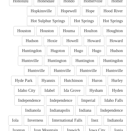
Honolulu
Honesdale
Hondo
Homerville
Homer
Hopkinsville
Hopewell
Hope
Hood River
Hot Sulphur Springs
Hot Springs
Hot Springs
Houston
Houston
Houma
Houlton
Houghton
Hudson
Hoxie
Howell
Howard
Howard
Huntingdon
Hugoton
Hugo
Hugo
Hudson
Huntsville
Huntington
Huntington
Huntingdon
Huntsville
Huntsville
Huntsville
Huntsville
Hyde Park
Hyannis
Hutchinson
Huron
Hurley
Idaho City
Idabel
Ida Grove
Hysham
Hyden
Independence
Independence
Imperial
Idaho Falls
Indianola
Indianapolis
Indiana
Independence
Iola
Inverness
International Falls
Inez
Indianola
Ironton
Iron Mountain
Ipswich
Iowa City
Ionia