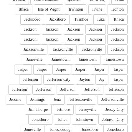
Ithaca
Isle of Wight
Irwinton
Irvine
Ironton
Jacksboro
Jacksboro
Ivanhoe
Iuka
Ithaca
Jackson
Jackson
Jackson
Jackson
Jackson
Jackson
Jackson
Jackson
Jackson
Jackson
Jacksonville
Jacksonville
Jacksonville
Jackson
Janesville
Jamestown
Jamestown
Jamestown
Jasper
Jasper
Jasper
Jasper
Jasper
Jasper
Jefferson
Jefferson City
Jayton
Jay
Jasper
Jefferson
Jefferson
Jefferson
Jefferson
Jefferson
Jerome
Jennings
Jena
Jeffersonville
Jeffersonville
Jim Thorpe
Jetmore
Jerseyville
Jersey City
Jonesboro
Joliet
Johnstown
Johnson City
Jonesville
Jonesborough
Jonesboro
Jonesboro