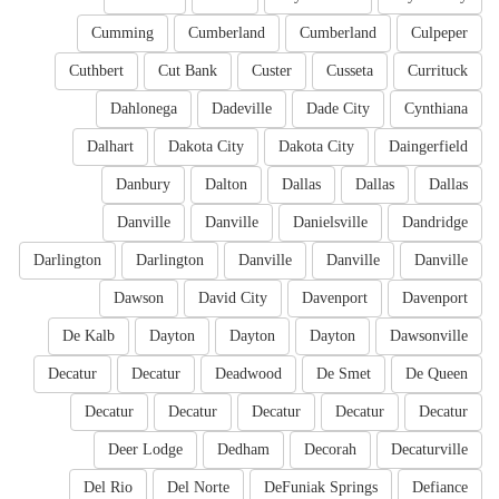
Cumming
Cumberland
Cumberland
Culpeper
Cuthbert
Cut Bank
Custer
Cusseta
Currituck
Dahlonega
Dadeville
Dade City
Cynthiana
Dalhart
Dakota City
Dakota City
Daingerfield
Danbury
Dalton
Dallas
Dallas
Dallas
Danville
Danville
Danielsville
Dandridge
Darlington
Darlington
Danville
Danville
Danville
Dawson
David City
Davenport
Davenport
De Kalb
Dayton
Dayton
Dayton
Dawsonville
Decatur
Decatur
Deadwood
De Smet
De Queen
Decatur
Decatur
Decatur
Decatur
Decatur
Deer Lodge
Dedham
Decorah
Decaturville
Del Rio
Del Norte
DeFuniak Springs
Defiance