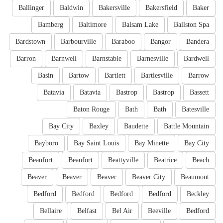
Ballinger
Baldwin
Bakersville
Bakersfield
Baker
Bamberg
Baltimore
Balsam Lake
Ballston Spa
Bardstown
Barbourville
Baraboo
Bangor
Bandera
Barron
Barnwell
Barnstable
Barnesville
Bardwell
Basin
Bartow
Bartlett
Bartlesville
Barrow
Batavia
Batavia
Bastrop
Bastrop
Bassett
Baton Rouge
Bath
Bath
Batesville
Bay City
Baxley
Baudette
Battle Mountain
Bayboro
Bay Saint Louis
Bay Minette
Bay City
Beaufort
Beaufort
Beattyville
Beatrice
Beach
Beaver
Beaver
Beaver
Beaver City
Beaumont
Bedford
Bedford
Bedford
Bedford
Beckley
Bellaire
Belfast
Bel Air
Beeville
Bedford