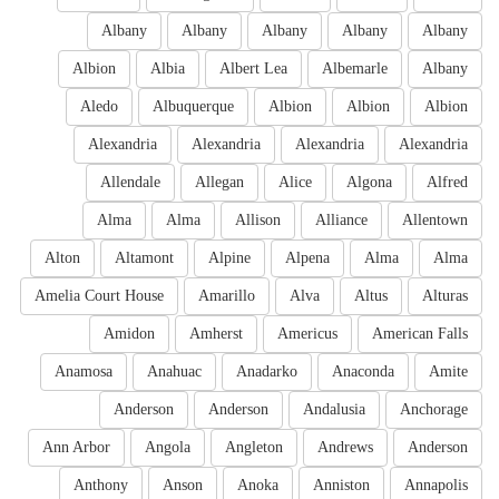
Albany
Albany
Albany
Albany
Albany
Albion
Albia
Albert Lea
Albemarle
Albany
Aledo
Albuquerque
Albion
Albion
Albion
Alexandria
Alexandria
Alexandria
Alexandria
Allendale
Allegan
Alice
Algona
Alfred
Alma
Alma
Allison
Alliance
Allentown
Alton
Altamont
Alpine
Alpena
Alma
Alma
Amelia Court House
Amarillo
Alva
Altus
Alturas
Amidon
Amherst
Americus
American Falls
Anamosa
Anahuac
Anadarko
Anaconda
Amite
Anderson
Anderson
Andalusia
Anchorage
Ann Arbor
Angola
Angleton
Andrews
Anderson
Anthony
Anson
Anoka
Anniston
Annapolis