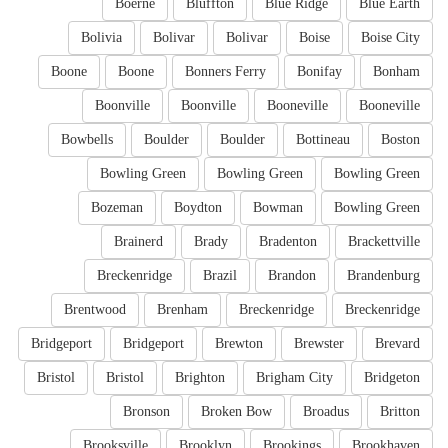
Boerne
Bluffton
Blue Ridge
Blue Earth
Bolivia
Bolivar
Bolivar
Boise
Boise City
Boone
Boone
Bonners Ferry
Bonifay
Bonham
Boonville
Boonville
Booneville
Booneville
Bowbells
Boulder
Boulder
Bottineau
Boston
Bowling Green
Bowling Green
Bowling Green
Bozeman
Boydton
Bowman
Bowling Green
Brainerd
Brady
Bradenton
Brackettville
Breckenridge
Brazil
Brandon
Brandenburg
Brentwood
Brenham
Breckenridge
Breckenridge
Bridgeport
Bridgeport
Brewton
Brewster
Brevard
Bristol
Bristol
Brighton
Brigham City
Bridgeton
Bronson
Broken Bow
Broadus
Britton
Brooksville
Brooklyn
Brookings
Brookhaven