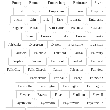
Emory
Emmett
Emmetsburg
Eminence
Elyria
Enid
English
Emporium
Emporia
Emporia
Erwin
Erin
Erie
Erie
Ephrata
Enterprise
Eugene
Eufaula
Estherville
Estancia
Escanaba
Eutaw
Eureka
Eureka
Eureka
Eureka
Fairbanks
Evergreen
Everett
Evansville
Evanston
Fairfield
Fairfield
Fairfield
Fairfax
Fairbury
Fairplay
Fairmont
Fairmont
Fairfield
Fairfield
Falls City
Falls Church
Fallon
Falfurrias
Fairview
Farmerville
Faribault
Fargo
Falmouth
Farmville
Farmington
Farmington
Farmington
Fayette
Fayette
Fayette
Faulkton
Farwell
Fayetteville
Fayetteville
Fayetteville
Fayetteville