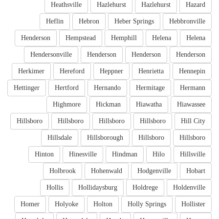
Heathsville
Hazlehurst
Hazlehurst
Hazard
Heflin
Hebron
Heber Springs
Hebbronville
Henderson
Hempstead
Hemphill
Helena
Helena
Hendersonville
Henderson
Henderson
Henderson
Herkimer
Hereford
Heppner
Henrietta
Hennepin
Hettinger
Hertford
Hernando
Hermitage
Hermann
Highmore
Hickman
Hiawatha
Hiawassee
Hillsboro
Hillsboro
Hillsboro
Hillsboro
Hill City
Hillsdale
Hillsborough
Hillsboro
Hillsboro
Hinton
Hinesville
Hindman
Hilo
Hillsville
Holbrook
Hohenwald
Hodgenville
Hobart
Hollis
Hollidaysburg
Holdrege
Holdenville
Homer
Holyoke
Holton
Holly Springs
Hollister