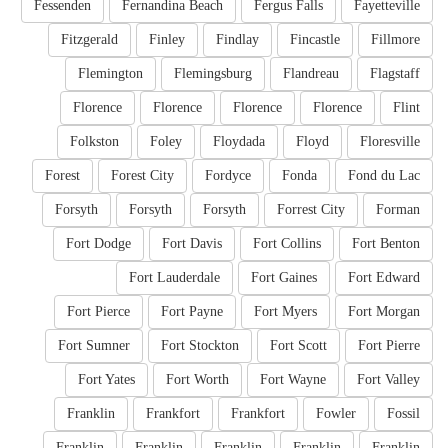
Fessenden
Fernandina Beach
Fergus Falls
Fayetteville
Fitzgerald
Finley
Findlay
Fincastle
Fillmore
Flemington
Flemingsburg
Flandreau
Flagstaff
Florence
Florence
Florence
Florence
Flint
Folkston
Foley
Floydada
Floyd
Floresville
Forest
Forest City
Fordyce
Fonda
Fond du Lac
Forsyth
Forsyth
Forsyth
Forrest City
Forman
Fort Dodge
Fort Davis
Fort Collins
Fort Benton
Fort Lauderdale
Fort Gaines
Fort Edward
Fort Pierce
Fort Payne
Fort Myers
Fort Morgan
Fort Sumner
Fort Stockton
Fort Scott
Fort Pierre
Fort Yates
Fort Worth
Fort Wayne
Fort Valley
Franklin
Frankfort
Frankfort
Fowler
Fossil
Franklin
Franklin
Franklin
Franklin
Franklin