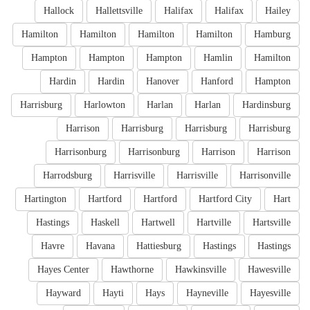
Hallock
Hallettsville
Halifax
Halifax
Hailey
Hamilton
Hamilton
Hamilton
Hamilton
Hamburg
Hampton
Hampton
Hampton
Hamlin
Hamilton
Hardin
Hardin
Hanover
Hanford
Hampton
Harrisburg
Harlowton
Harlan
Harlan
Hardinsburg
Harrison
Harrisburg
Harrisburg
Harrisburg
Harrisonburg
Harrisonburg
Harrison
Harrison
Harrodsburg
Harrisville
Harrisville
Harrisonville
Hartington
Hartford
Hartford
Hartford City
Hart
Hastings
Haskell
Hartwell
Hartville
Hartsville
Havre
Havana
Hattiesburg
Hastings
Hastings
Hayes Center
Hawthorne
Hawkinsville
Hawesville
Hayward
Hayti
Hays
Hayneville
Hayesville