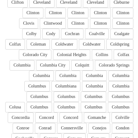
Clifton
Cleveland
Cleveland
Cleveland
Cleburne
Clinton
Clinton
Clinton
Clinton
Clinton
Clovis
Clintwood
Clinton
Clinton
Clinton
Colby
Cody
Cochran
Coalville
Coalgate
Colfax
Coleman
Coldwater
Coldwater
Coldspring
Colorado City
Colonial Heights
Collins
Colfax
Columbia
Columbia City
Colquitt
Colorado Springs
Columbia
Columbia
Columbia
Columbia
Columbus
Columbiana
Columbia
Columbia
Columbus
Columbus
Columbus
Columbus
Colusa
Columbus
Columbus
Columbus
Columbus
Concordia
Concord
Concord
Comanche
Colville
Conroe
Conrad
Connersville
Conejos
Condon