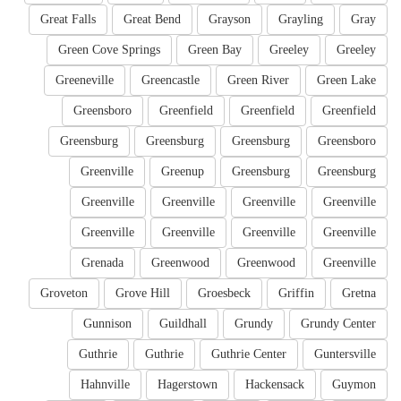
Great Falls
Great Bend
Grayson
Grayling
Gray
Green Cove Springs
Green Bay
Greeley
Greeley
Greeneville
Greencastle
Green River
Green Lake
Greensboro
Greenfield
Greenfield
Greenfield
Greensburg
Greensburg
Greensburg
Greensboro
Greenville
Greenup
Greensburg
Greensburg
Greenville
Greenville
Greenville
Greenville
Greenville
Greenville
Greenville
Greenville
Grenada
Greenwood
Greenwood
Greenville
Groveton
Grove Hill
Groesbeck
Griffin
Gretna
Gunnison
Guildhall
Grundy
Grundy Center
Guthrie
Guthrie
Guthrie Center
Guntersville
Hahnville
Hagerstown
Hackensack
Guymon