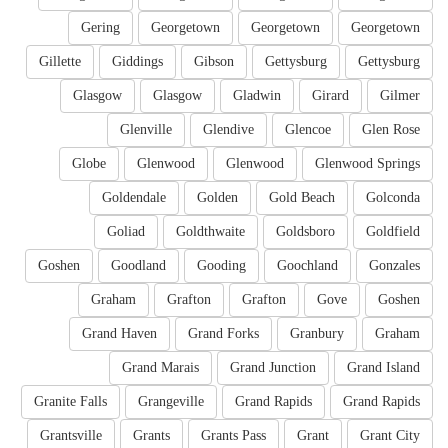
Gering
Georgetown
Georgetown
Georgetown
Gillette
Giddings
Gibson
Gettysburg
Gettysburg
Glasgow
Glasgow
Gladwin
Girard
Gilmer
Glenville
Glendive
Glencoe
Glen Rose
Globe
Glenwood
Glenwood
Glenwood Springs
Goldendale
Golden
Gold Beach
Golconda
Goliad
Goldthwaite
Goldsboro
Goldfield
Goshen
Goodland
Gooding
Goochland
Gonzales
Graham
Grafton
Grafton
Gove
Goshen
Grand Haven
Grand Forks
Granbury
Graham
Grand Marais
Grand Junction
Grand Island
Granite Falls
Grangeville
Grand Rapids
Grand Rapids
Grantsville
Grants
Grants Pass
Grant
Grant City