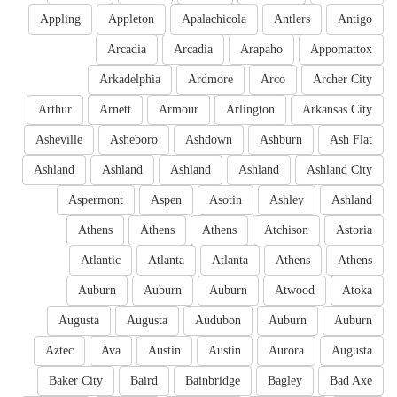
Appling
Appleton
Apalachicola
Antlers
Antigo
Arcadia
Arcadia
Arapaho
Appomattox
Arkadelphia
Ardmore
Arco
Archer City
Arthur
Arnett
Armour
Arlington
Arkansas City
Asheville
Asheboro
Ashdown
Ashburn
Ash Flat
Ashland
Ashland
Ashland
Ashland
Ashland City
Aspermont
Aspen
Asotin
Ashley
Ashland
Athens
Athens
Athens
Atchison
Astoria
Atlantic
Atlanta
Atlanta
Athens
Athens
Auburn
Auburn
Auburn
Atwood
Atoka
Augusta
Augusta
Audubon
Auburn
Auburn
Aztec
Ava
Austin
Austin
Aurora
Augusta
Baker City
Baird
Bainbridge
Bagley
Bad Axe