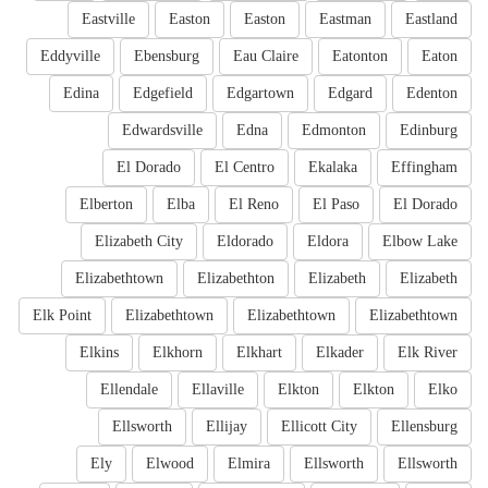
Eastville
Easton
Easton
Eastman
Eastland
Eddyville
Ebensburg
Eau Claire
Eatonton
Eaton
Edina
Edgefield
Edgartown
Edgard
Edenton
Edwardsville
Edna
Edmonton
Edinburg
El Dorado
El Centro
Ekalaka
Effingham
Elberton
Elba
El Reno
El Paso
El Dorado
Elizabeth City
Eldorado
Eldora
Elbow Lake
Elizabethtown
Elizabethton
Elizabeth
Elizabeth
Elk Point
Elizabethtown
Elizabethtown
Elizabethtown
Elkins
Elkhorn
Elkhart
Elkader
Elk River
Ellendale
Ellaville
Elkton
Elkton
Elko
Ellsworth
Ellijay
Ellicott City
Ellensburg
Ely
Elwood
Elmira
Ellsworth
Ellsworth