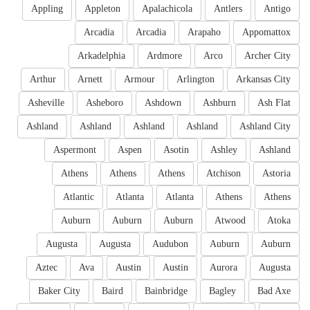
Appling
Appleton
Apalachicola
Antlers
Antigo
Arcadia
Arcadia
Arapaho
Appomattox
Arkadelphia
Ardmore
Arco
Archer City
Arthur
Arnett
Armour
Arlington
Arkansas City
Asheville
Asheboro
Ashdown
Ashburn
Ash Flat
Ashland
Ashland
Ashland
Ashland
Ashland City
Aspermont
Aspen
Asotin
Ashley
Ashland
Athens
Athens
Athens
Atchison
Astoria
Atlantic
Atlanta
Atlanta
Athens
Athens
Auburn
Auburn
Auburn
Atwood
Atoka
Augusta
Augusta
Audubon
Auburn
Auburn
Aztec
Ava
Austin
Austin
Aurora
Augusta
Baker City
Baird
Bainbridge
Bagley
Bad Axe