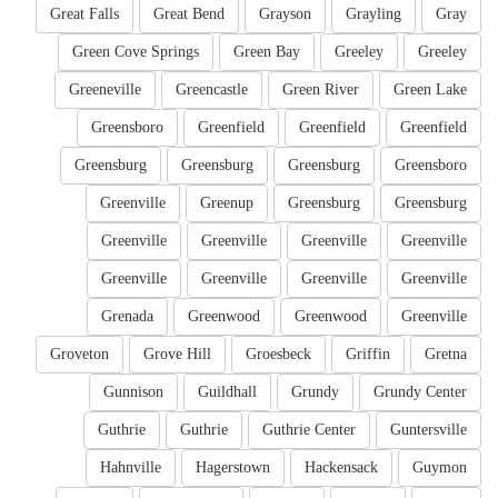
Great Falls
Great Bend
Grayson
Grayling
Gray
Green Cove Springs
Green Bay
Greeley
Greeley
Greeneville
Greencastle
Green River
Green Lake
Greensboro
Greenfield
Greenfield
Greenfield
Greensburg
Greensburg
Greensburg
Greensboro
Greenville
Greenup
Greensburg
Greensburg
Greenville
Greenville
Greenville
Greenville
Greenville
Greenville
Greenville
Greenville
Grenada
Greenwood
Greenwood
Greenville
Groveton
Grove Hill
Groesbeck
Griffin
Gretna
Gunnison
Guildhall
Grundy
Grundy Center
Guthrie
Guthrie
Guthrie Center
Guntersville
Hahnville
Hagerstown
Hackensack
Guymon