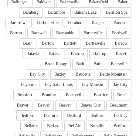
Ballinger
Baldwin
Bakersville
Bakersfield
Baker
Bamberg
Baltimore
Balsam Lake
Ballston Spa
Bardstown
Barbourville
Baraboo
Bangor
Bandera
Barron
Barnwell
Barnstable
Barnesville
Bardwell
Basin
Bartow
Bartlett
Bartlesville
Barrow
Batavia
Batavia
Bastrop
Bastrop
Bassett
Baton Rouge
Bath
Bath
Batesville
Bay City
Baxley
Baudette
Battle Mountain
Bayboro
Bay Saint Louis
Bay Minette
Bay City
Beaufort
Beaufort
Beattyville
Beatrice
Beach
Beaver
Beaver
Beaver
Beaver City
Beaumont
Bedford
Bedford
Bedford
Bedford
Beckley
Bellaire
Belfast
Bel Air
Beeville
Bedford