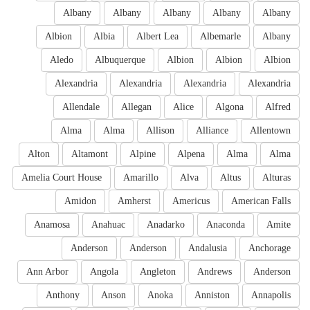
Albany
Albany
Albany
Albany
Albany
Albion
Albia
Albert Lea
Albemarle
Albany
Aledo
Albuquerque
Albion
Albion
Albion
Alexandria
Alexandria
Alexandria
Alexandria
Allendale
Allegan
Alice
Algona
Alfred
Alma
Alma
Allison
Alliance
Allentown
Alton
Altamont
Alpine
Alpena
Alma
Alma
Amelia Court House
Amarillo
Alva
Altus
Alturas
Amidon
Amherst
Americus
American Falls
Anamosa
Anahuac
Anadarko
Anaconda
Amite
Anderson
Anderson
Andalusia
Anchorage
Ann Arbor
Angola
Angleton
Andrews
Anderson
Anthony
Anson
Anoka
Anniston
Annapolis