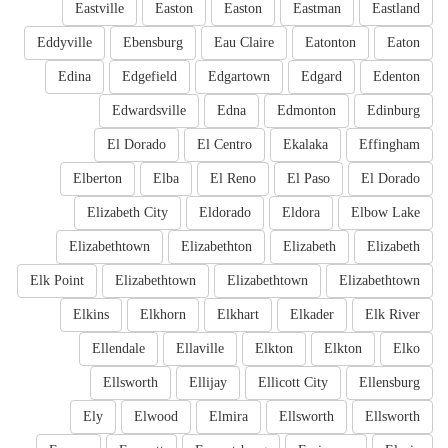
Eastville
Easton
Easton
Eastman
Eastland
Eddyville
Ebensburg
Eau Claire
Eatonton
Eaton
Edina
Edgefield
Edgartown
Edgard
Edenton
Edwardsville
Edna
Edmonton
Edinburg
El Dorado
El Centro
Ekalaka
Effingham
Elberton
Elba
El Reno
El Paso
El Dorado
Elizabeth City
Eldorado
Eldora
Elbow Lake
Elizabethtown
Elizabethton
Elizabeth
Elizabeth
Elk Point
Elizabethtown
Elizabethtown
Elizabethtown
Elkins
Elkhorn
Elkhart
Elkader
Elk River
Ellendale
Ellaville
Elkton
Elkton
Elko
Ellsworth
Ellijay
Ellicott City
Ellensburg
Ely
Elwood
Elmira
Ellsworth
Ellsworth