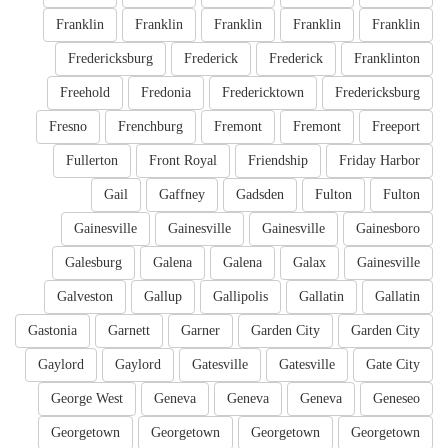
Franklin
Franklin
Franklin
Franklin
Franklin
Fredericksburg
Frederick
Frederick
Franklinton
Freehold
Fredonia
Fredericktown
Fredericksburg
Fresno
Frenchburg
Fremont
Fremont
Freeport
Fullerton
Front Royal
Friendship
Friday Harbor
Gail
Gaffney
Gadsden
Fulton
Fulton
Gainesville
Gainesville
Gainesville
Gainesboro
Galesburg
Galena
Galena
Galax
Gainesville
Galveston
Gallup
Gallipolis
Gallatin
Gallatin
Gastonia
Garnett
Garner
Garden City
Garden City
Gaylord
Gaylord
Gatesville
Gatesville
Gate City
George West
Geneva
Geneva
Geneva
Geneseo
Georgetown
Georgetown
Georgetown
Georgetown