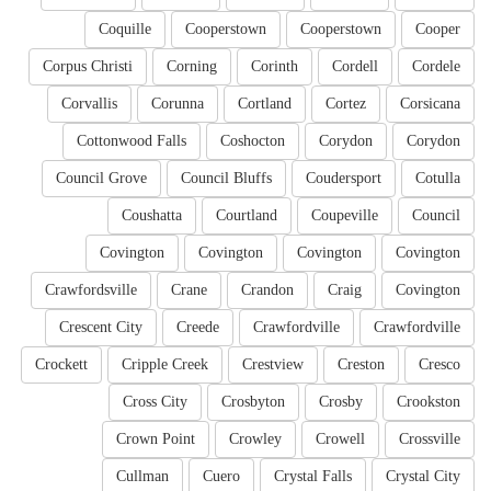
Coquille
Cooperstown
Cooperstown
Cooper
Corpus Christi
Corning
Corinth
Cordell
Cordele
Corvallis
Corunna
Cortland
Cortez
Corsicana
Cottonwood Falls
Coshocton
Corydon
Corydon
Council Grove
Council Bluffs
Coudersport
Cotulla
Coushatta
Courtland
Coupeville
Council
Covington
Covington
Covington
Covington
Crawfordsville
Crane
Crandon
Craig
Covington
Crescent City
Creede
Crawfordville
Crawfordville
Crockett
Cripple Creek
Crestview
Creston
Cresco
Cross City
Crosbyton
Crosby
Crookston
Crown Point
Crowley
Crowell
Crossville
Cullman
Cuero
Crystal Falls
Crystal City