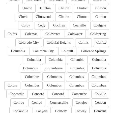
Clinton
Clinton
Clinton
Clinton
Clinton
Clovis
Clintwood
Clinton
Clinton
Clinton
Colby
Cody
Cochran
Coalville
Coalgate
Colfax
Coleman
Coldwater
Coldwater
Coldspring
Colorado City
Colonial Heights
Collins
Colfax
Columbia
Columbia City
Colquitt
Colorado Springs
Columbia
Columbia
Columbia
Columbia
Columbus
Columbiana
Columbia
Columbia
Columbus
Columbus
Columbus
Columbus
Colusa
Columbus
Columbus
Columbus
Columbus
Concordia
Concord
Concord
Comanche
Colville
Conroe
Conrad
Connersville
Conejos
Condon
Cookeville
Conyers
Conway
Conway
Convent