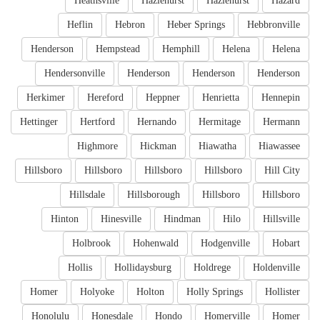
Heathsville
Hazlehurst
Hazlehurst
Hazard
Heflin
Hebron
Heber Springs
Hebbronville
Henderson
Hempstead
Hemphill
Helena
Helena
Hendersonville
Henderson
Henderson
Henderson
Herkimer
Hereford
Heppner
Henrietta
Hennepin
Hettinger
Hertford
Hernando
Hermitage
Hermann
Highmore
Hickman
Hiawatha
Hiawassee
Hillsboro
Hillsboro
Hillsboro
Hillsboro
Hill City
Hillsdale
Hillsborough
Hillsboro
Hillsboro
Hinton
Hinesville
Hindman
Hilo
Hillsville
Holbrook
Hohenwald
Hodgenville
Hobart
Hollis
Hollidaysburg
Holdrege
Holdenville
Homer
Holyoke
Holton
Holly Springs
Hollister
Honolulu
Honesdale
Hondo
Homerville
Homer