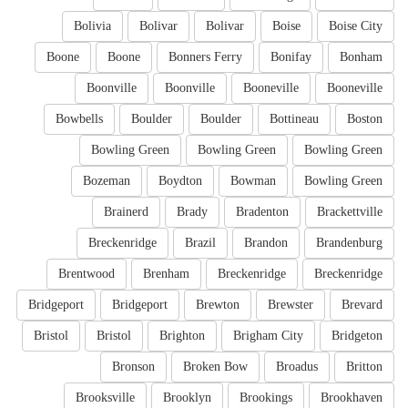
Bolivia
Bolivar
Bolivar
Boise
Boise City
Boone
Boone
Bonners Ferry
Bonifay
Bonham
Boonville
Boonville
Booneville
Booneville
Bowbells
Boulder
Boulder
Bottineau
Boston
Bowling Green
Bowling Green
Bowling Green
Bozeman
Boydton
Bowman
Bowling Green
Brainerd
Brady
Bradenton
Brackettville
Breckenridge
Brazil
Brandon
Brandenburg
Brentwood
Brenham
Breckenridge
Breckenridge
Bridgeport
Bridgeport
Brewton
Brewster
Brevard
Bristol
Bristol
Brighton
Brigham City
Bridgeton
Bronson
Broken Bow
Broadus
Britton
Brooksville
Brooklyn
Brookings
Brookhaven