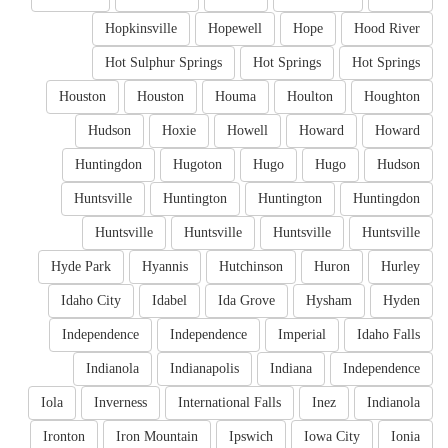
Hopkinsville
Hopewell
Hope
Hood River
Hot Sulphur Springs
Hot Springs
Hot Springs
Houston
Houston
Houma
Houlton
Houghton
Hudson
Hoxie
Howell
Howard
Howard
Huntingdon
Hugoton
Hugo
Hugo
Hudson
Huntsville
Huntington
Huntington
Huntingdon
Huntsville
Huntsville
Huntsville
Huntsville
Hyde Park
Hyannis
Hutchinson
Huron
Hurley
Idaho City
Idabel
Ida Grove
Hysham
Hyden
Independence
Independence
Imperial
Idaho Falls
Indianola
Indianapolis
Indiana
Independence
Iola
Inverness
International Falls
Inez
Indianola
Ironton
Iron Mountain
Ipswich
Iowa City
Ionia