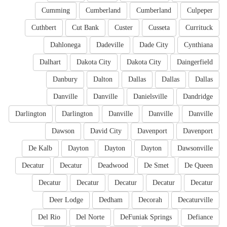
Cumming
Cumberland
Cumberland
Culpeper
Cuthbert
Cut Bank
Custer
Cusseta
Currituck
Dahlonega
Dadeville
Dade City
Cynthiana
Dalhart
Dakota City
Dakota City
Daingerfield
Danbury
Dalton
Dallas
Dallas
Dallas
Danville
Danville
Danielsville
Dandridge
Darlington
Darlington
Danville
Danville
Danville
Dawson
David City
Davenport
Davenport
De Kalb
Dayton
Dayton
Dayton
Dawsonville
Decatur
Decatur
Deadwood
De Smet
De Queen
Decatur
Decatur
Decatur
Decatur
Decatur
Deer Lodge
Dedham
Decorah
Decaturville
Del Rio
Del Norte
DeFuniak Springs
Defiance