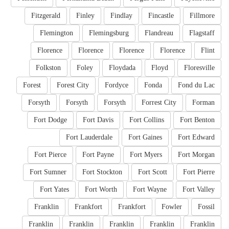
Fitzgerald
Finley
Findlay
Fincastle
Fillmore
Flemington
Flemingsburg
Flandreau
Flagstaff
Florence
Florence
Florence
Florence
Flint
Folkston
Foley
Floydada
Floyd
Floresville
Forest
Forest City
Fordyce
Fonda
Fond du Lac
Forsyth
Forsyth
Forsyth
Forrest City
Forman
Fort Dodge
Fort Davis
Fort Collins
Fort Benton
Fort Lauderdale
Fort Gaines
Fort Edward
Fort Pierce
Fort Payne
Fort Myers
Fort Morgan
Fort Sumner
Fort Stockton
Fort Scott
Fort Pierre
Fort Yates
Fort Worth
Fort Wayne
Fort Valley
Franklin
Frankfort
Frankfort
Fowler
Fossil
Franklin
Franklin
Franklin
Franklin
Franklin