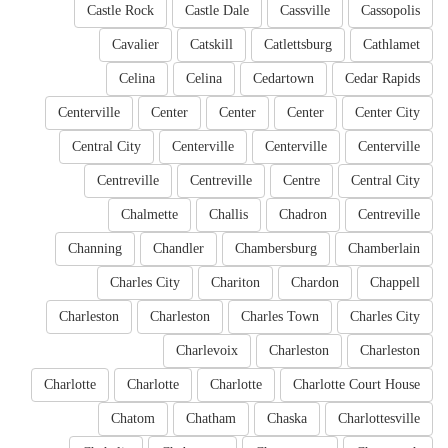
Castle Rock
Castle Dale
Cassville
Cassopolis
Cavalier
Catskill
Catlettsburg
Cathlamet
Celina
Celina
Cedartown
Cedar Rapids
Centerville
Center
Center
Center
Center City
Central City
Centerville
Centerville
Centerville
Centreville
Centreville
Centre
Central City
Chalmette
Challis
Chadron
Centreville
Channing
Chandler
Chambersburg
Chamberlain
Charles City
Chariton
Chardon
Chappell
Charleston
Charleston
Charles Town
Charles City
Charlevoix
Charleston
Charleston
Charlotte
Charlotte
Charlotte
Charlotte Court House
Chatom
Chatham
Chaska
Charlottesville