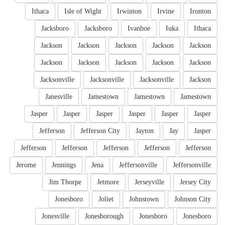
Ithaca
Isle of Wight
Irwinton
Irvine
Ironton
Jacksboro
Jacksboro
Ivanhoe
Iuka
Ithaca
Jackson
Jackson
Jackson
Jackson
Jackson
Jackson
Jackson
Jackson
Jackson
Jackson
Jacksonville
Jacksonville
Jacksonville
Jackson
Janesville
Jamestown
Jamestown
Jamestown
Jasper
Jasper
Jasper
Jasper
Jasper
Jasper
Jefferson
Jefferson City
Jayton
Jay
Jasper
Jefferson
Jefferson
Jefferson
Jefferson
Jefferson
Jerome
Jennings
Jena
Jeffersonville
Jeffersonville
Jim Thorpe
Jetmore
Jerseyville
Jersey City
Jonesboro
Joliet
Johnstown
Johnson City
Jonesville
Jonesborough
Jonesboro
Jonesboro