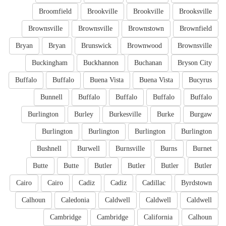
Broomfield
Brookville
Brookville
Brooksville
Brownsville
Brownsville
Brownstown
Brownfield
Bryan
Bryan
Brunswick
Brownwood
Brownsville
Buckingham
Buckhannon
Buchanan
Bryson City
Buffalo
Buffalo
Buena Vista
Buena Vista
Bucyrus
Bunnell
Buffalo
Buffalo
Buffalo
Buffalo
Burlington
Burley
Burkesville
Burke
Burgaw
Burlington
Burlington
Burlington
Burlington
Bushnell
Burwell
Burnsville
Burns
Burnet
Butte
Butte
Butler
Butler
Butler
Butler
Cairo
Cairo
Cadiz
Cadiz
Cadillac
Byrdstown
Calhoun
Caledonia
Caldwell
Caldwell
Caldwell
Cambridge
Cambridge
California
Calhoun