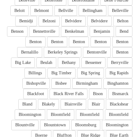
Belleville
Bellefonte
Bellefontaine
Belle Fourche
Beloit
Belmont
Bellville
Bellingham
Belleville
Bemidji
Belzoni
Belvidere
Belvidere
Belton
Benson
Bennettsville
Benkelman
Benjamin
Bend
Benton
Benton
Benton
Benton
Benton
Bernalillo
Berkeley Springs
Bentonville
Benton
Big Lake
Beulah
Bethany
Bessemer
Berryville
Billings
Big Timber
Big Spring
Big Rapids
Bishopville
Bisbee
Birmingham
Binghamton
Blackfoot
Black River Falls
Bison
Bismarck
Bland
Blakely
Blairsville
Blair
Blackshear
Bloomington
Bloomfield
Bloomfield
Bloomfield
Blountville
Blountstown
Bloomsburg
Bloomington
Boerne
Bluffton
Blue Ridge
Blue Earth