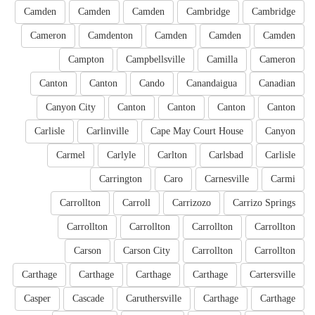
Camden
Camden
Camden
Cambridge
Cambridge
Cameron
Camdenton
Camden
Camden
Camden
Campton
Campbellsville
Camilla
Cameron
Canton
Canton
Cando
Canandaigua
Canadian
Canyon City
Canton
Canton
Canton
Canton
Carlisle
Carlinville
Cape May Court House
Canyon
Carmel
Carlyle
Carlton
Carlsbad
Carlisle
Carrington
Caro
Carnesville
Carmi
Carrollton
Carroll
Carrizozo
Carrizo Springs
Carrollton
Carrollton
Carrollton
Carrollton
Carson
Carson City
Carrollton
Carrollton
Carthage
Carthage
Carthage
Carthage
Cartersville
Casper
Cascade
Caruthersville
Carthage
Carthage