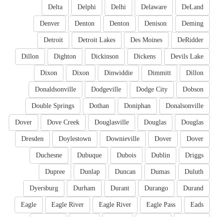
Delta
Delphi
Delhi
Delaware
DeLand
Denver
Denton
Denton
Denison
Deming
Detroit
Detroit Lakes
Des Moines
DeRidder
Dillon
Dighton
Dickinson
Dickens
Devils Lake
Dixon
Dixon
Dinwiddie
Dimmitt
Dillon
Donaldsonville
Dodgeville
Dodge City
Dobson
Double Springs
Dothan
Doniphan
Donalsonville
Dover
Dove Creek
Douglasville
Douglas
Douglas
Dresden
Doylestown
Downieville
Dover
Dover
Duchesne
Dubuque
Dubois
Dublin
Driggs
Dupree
Dunlap
Duncan
Dumas
Duluth
Dyersburg
Durham
Durant
Durango
Durand
Eagle
Eagle River
Eagle River
Eagle Pass
Eads