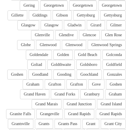
Gering
Georgetown
Georgetown
Georgetown
Gillette
Giddings
Gibson
Gettysburg
Gettysburg
Glasgow
Glasgow
Gladwin
Girard
Gilmer
Glenville
Glendive
Glencoe
Glen Rose
Globe
Glenwood
Glenwood
Glenwood Springs
Goldendale
Golden
Gold Beach
Golconda
Goliad
Goldthwaite
Goldsboro
Goldfield
Goshen
Goodland
Gooding
Goochland
Gonzales
Graham
Grafton
Grafton
Gove
Goshen
Grand Haven
Grand Forks
Granbury
Graham
Grand Marais
Grand Junction
Grand Island
Granite Falls
Grangeville
Grand Rapids
Grand Rapids
Grantsville
Grants
Grants Pass
Grant
Grant City