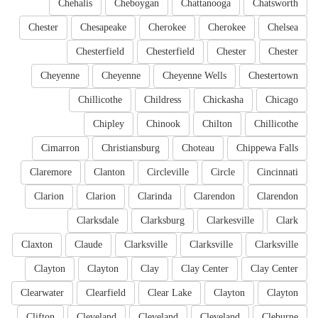
Chehalis
Cheboygan
Chattanooga
Chatsworth
Chester
Chesapeake
Cherokee
Cherokee
Chelsea
Chesterfield
Chesterfield
Chester
Chester
Cheyenne
Cheyenne
Cheyenne Wells
Chestertown
Chillicothe
Childress
Chickasha
Chicago
Chipley
Chinook
Chilton
Chillicothe
Cimarron
Christiansburg
Choteau
Chippewa Falls
Claremore
Clanton
Circleville
Circle
Cincinnati
Clarion
Clarion
Clarinda
Clarendon
Clarendon
Clarksdale
Clarksburg
Clarkesville
Clark
Claxton
Claude
Clarksville
Clarksville
Clarksville
Clayton
Clayton
Clay
Clay Center
Clay Center
Clearwater
Clearfield
Clear Lake
Clayton
Clayton
Clifton
Cleveland
Cleveland
Cleveland
Cleburne