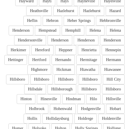
Hayward
Hayti
Hays
Hayneville
Hayesville
Heathsville
Hazlehurst
Hazlehurst
Hazard
Heflin
Hebron
Heber Springs
Hebbronville
Henderson
Hempstead
Hemphill
Helena
Helena
Hendersonville
Henderson
Henderson
Henderson
Herkimer
Hereford
Heppner
Henrietta
Hennepin
Hettinger
Hertford
Hernando
Hermitage
Hermann
Highmore
Hickman
Hiawatha
Hiawassee
Hillsboro
Hillsboro
Hillsboro
Hillsboro
Hill City
Hillsdale
Hillsborough
Hillsboro
Hillsboro
Hinton
Hinesville
Hindman
Hilo
Hillsville
Holbrook
Hohenwald
Hodgenville
Hobart
Hollis
Hollidaysburg
Holdrege
Holdenville
Homer
Holyoke
Holton
Holly Springs
Hollister