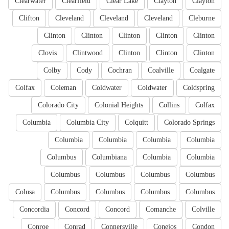
Clearwater
Clearfield
Clear Lake
Clayton
Clayton
Clifton
Cleveland
Cleveland
Cleveland
Cleburne
Clinton
Clinton
Clinton
Clinton
Clinton
Clovis
Clintwood
Clinton
Clinton
Clinton
Colby
Cody
Cochran
Coalville
Coalgate
Colfax
Coleman
Coldwater
Coldwater
Coldspring
Colorado City
Colonial Heights
Collins
Colfax
Columbia
Columbia City
Colquitt
Colorado Springs
Columbia
Columbia
Columbia
Columbia
Columbus
Columbiana
Columbia
Columbia
Columbus
Columbus
Columbus
Columbus
Colusa
Columbus
Columbus
Columbus
Columbus
Concordia
Concord
Concord
Comanche
Colville
Conroe
Conrad
Connersville
Conejos
Condon