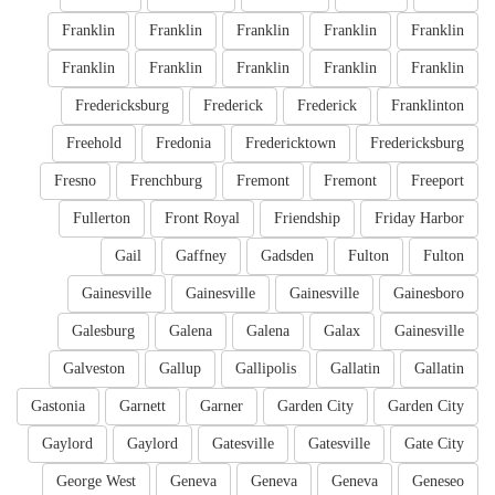
Franklin
Franklin
Franklin
Franklin
Franklin
Franklin
Franklin
Franklin
Franklin
Franklin
Fredericksburg
Frederick
Frederick
Franklinton
Freehold
Fredonia
Fredericktown
Fredericksburg
Fresno
Frenchburg
Fremont
Fremont
Freeport
Fullerton
Front Royal
Friendship
Friday Harbor
Gail
Gaffney
Gadsden
Fulton
Fulton
Gainesville
Gainesville
Gainesville
Gainesboro
Galesburg
Galena
Galena
Galax
Gainesville
Galveston
Gallup
Gallipolis
Gallatin
Gallatin
Gastonia
Garnett
Garner
Garden City
Garden City
Gaylord
Gaylord
Gatesville
Gatesville
Gate City
George West
Geneva
Geneva
Geneva
Geneseo