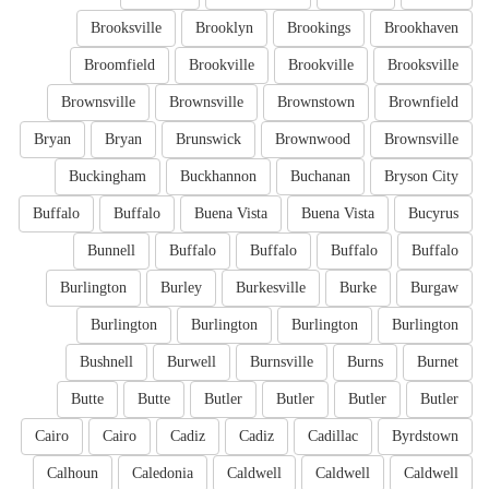
Brooksville
Brooklyn
Brookings
Brookhaven
Broomfield
Brookville
Brookville
Brooksville
Brownsville
Brownsville
Brownstown
Brownfield
Bryan
Bryan
Brunswick
Brownwood
Brownsville
Buckingham
Buckhannon
Buchanan
Bryson City
Buffalo
Buffalo
Buena Vista
Buena Vista
Bucyrus
Bunnell
Buffalo
Buffalo
Buffalo
Buffalo
Burlington
Burley
Burkesville
Burke
Burgaw
Burlington
Burlington
Burlington
Burlington
Bushnell
Burwell
Burnsville
Burns
Burnet
Butte
Butte
Butler
Butler
Butler
Butler
Cairo
Cairo
Cadiz
Cadiz
Cadillac
Byrdstown
Calhoun
Caledonia
Caldwell
Caldwell
Caldwell