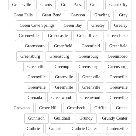
Grantsville
Grants
Grants Pass
Grant
Grant City
Great Falls
Great Bend
Grayson
Grayling
Gray
Green Cove Springs
Green Bay
Greeley
Greeley
Greeneville
Greencastle
Green River
Green Lake
Greensboro
Greenfield
Greenfield
Greenfield
Greensburg
Greensburg
Greensburg
Greensboro
Greenville
Greenup
Greensburg
Greensburg
Greenville
Greenville
Greenville
Greenville
Greenville
Greenville
Greenville
Greenville
Grenada
Greenwood
Greenwood
Greenville
Groveton
Grove Hill
Groesbeck
Griffin
Gretna
Gunnison
Guildhall
Grundy
Grundy Center
Guthrie
Guthrie
Guthrie Center
Guntersville