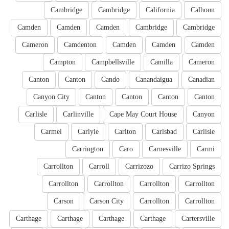
Cambridge
Cambridge
California
Calhoun
Camden
Camden
Camden
Cambridge
Cambridge
Cameron
Camdenton
Camden
Camden
Camden
Campton
Campbellsville
Camilla
Cameron
Canton
Canton
Cando
Canandaigua
Canadian
Canyon City
Canton
Canton
Canton
Canton
Carlisle
Carlinville
Cape May Court House
Canyon
Carmel
Carlyle
Carlton
Carlsbad
Carlisle
Carrington
Caro
Carnesville
Carmi
Carrollton
Carroll
Carrizozo
Carrizo Springs
Carrollton
Carrollton
Carrollton
Carrollton
Carson
Carson City
Carrollton
Carrollton
Carthage
Carthage
Carthage
Carthage
Cartersville