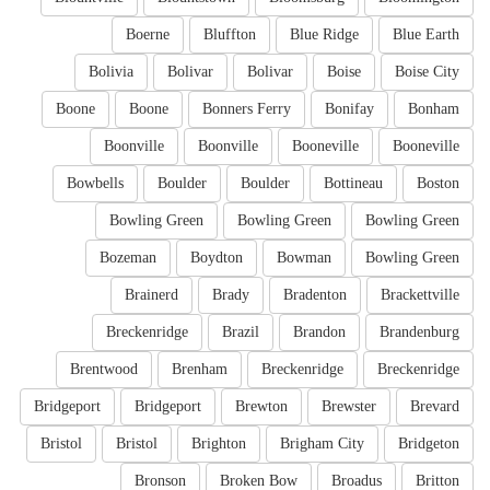
Boerne
Bluffton
Blue Ridge
Blue Earth
Bolivia
Bolivar
Bolivar
Boise
Boise City
Boone
Boone
Bonners Ferry
Bonifay
Bonham
Boonville
Boonville
Booneville
Booneville
Bowbells
Boulder
Boulder
Bottineau
Boston
Bowling Green
Bowling Green
Bowling Green
Bozeman
Boydton
Bowman
Bowling Green
Brainerd
Brady
Bradenton
Brackettville
Breckenridge
Brazil
Brandon
Brandenburg
Brentwood
Brenham
Breckenridge
Breckenridge
Bridgeport
Bridgeport
Brewton
Brewster
Brevard
Bristol
Bristol
Brighton
Brigham City
Bridgeton
Bronson
Broken Bow
Broadus
Britton