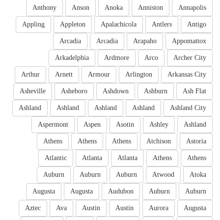
Anthony
Anson
Anoka
Anniston
Annapolis
Appling
Appleton
Apalachicola
Antlers
Antigo
Arcadia
Arcadia
Arapaho
Appomattox
Arkadelphia
Ardmore
Arco
Archer City
Arthur
Arnett
Armour
Arlington
Arkansas City
Asheville
Asheboro
Ashdown
Ashburn
Ash Flat
Ashland
Ashland
Ashland
Ashland
Ashland City
Aspermont
Aspen
Asotin
Ashley
Ashland
Athens
Athens
Athens
Atchison
Astoria
Atlantic
Atlanta
Atlanta
Athens
Athens
Auburn
Auburn
Auburn
Atwood
Atoka
Augusta
Augusta
Audubon
Auburn
Auburn
Aztec
Ava
Austin
Austin
Aurora
Augusta