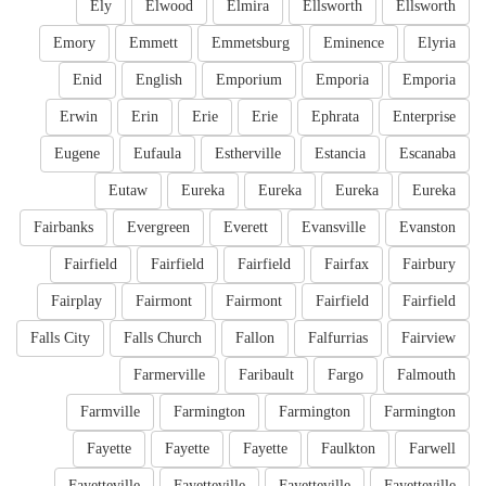
Ely
Elwood
Elmira
Ellsworth
Ellsworth
Emory
Emmett
Emmetsburg
Eminence
Elyria
Enid
English
Emporium
Emporia
Emporia
Erwin
Erin
Erie
Erie
Ephrata
Enterprise
Eugene
Eufaula
Estherville
Estancia
Escanaba
Eutaw
Eureka
Eureka
Eureka
Eureka
Fairbanks
Evergreen
Everett
Evansville
Evanston
Fairfield
Fairfield
Fairfield
Fairfax
Fairbury
Fairplay
Fairmont
Fairmont
Fairfield
Fairfield
Falls City
Falls Church
Fallon
Falfurrias
Fairview
Farmerville
Faribault
Fargo
Falmouth
Farmville
Farmington
Farmington
Farmington
Fayette
Fayette
Fayette
Faulkton
Farwell
Fayetteville
Fayetteville
Fayetteville
Fayetteville