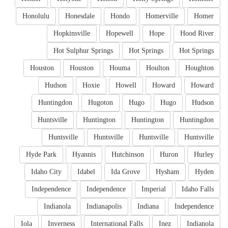
Honolulu
Honesdale
Hondo
Homerville
Homer
Hopkinsville
Hopewell
Hope
Hood River
Hot Sulphur Springs
Hot Springs
Hot Springs
Houston
Houston
Houma
Houlton
Houghton
Hudson
Hoxie
Howell
Howard
Howard
Huntingdon
Hugoton
Hugo
Hugo
Hudson
Huntsville
Huntington
Huntington
Huntingdon
Huntsville
Huntsville
Huntsville
Huntsville
Hyde Park
Hyannis
Hutchinson
Huron
Hurley
Idaho City
Idabel
Ida Grove
Hysham
Hyden
Independence
Independence
Imperial
Idaho Falls
Indianola
Indianapolis
Indiana
Independence
Iola
Inverness
International Falls
Inez
Indianola