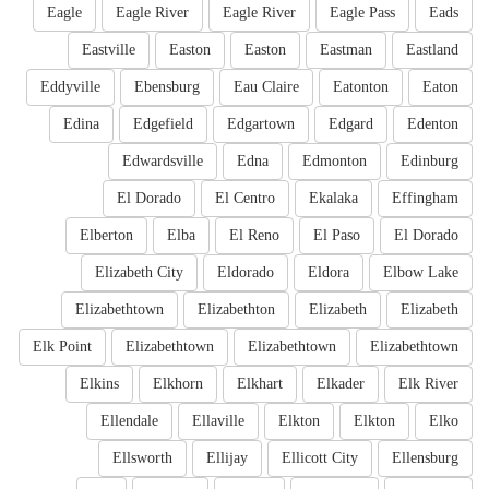
Eagle
Eagle River
Eagle River
Eagle Pass
Eads
Eastville
Easton
Easton
Eastman
Eastland
Eddyville
Ebensburg
Eau Claire
Eatonton
Eaton
Edina
Edgefield
Edgartown
Edgard
Edenton
Edwardsville
Edna
Edmonton
Edinburg
El Dorado
El Centro
Ekalaka
Effingham
Elberton
Elba
El Reno
El Paso
El Dorado
Elizabeth City
Eldorado
Eldora
Elbow Lake
Elizabethtown
Elizabethton
Elizabeth
Elizabeth
Elk Point
Elizabethtown
Elizabethtown
Elizabethtown
Elkins
Elkhorn
Elkhart
Elkader
Elk River
Ellendale
Ellaville
Elkton
Elkton
Elko
Ellsworth
Ellijay
Ellicott City
Ellensburg