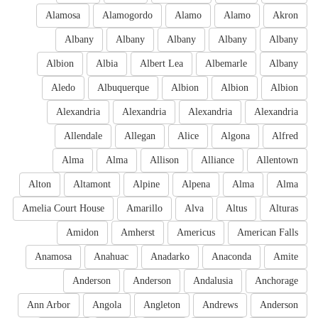
Alamosa
Alamogordo
Alamo
Alamo
Akron
Albany
Albany
Albany
Albany
Albany
Albion
Albia
Albert Lea
Albemarle
Albany
Aledo
Albuquerque
Albion
Albion
Albion
Alexandria
Alexandria
Alexandria
Alexandria
Allendale
Allegan
Alice
Algona
Alfred
Alma
Alma
Allison
Alliance
Allentown
Alton
Altamont
Alpine
Alpena
Alma
Alma
Amelia Court House
Amarillo
Alva
Altus
Alturas
Amidon
Amherst
Americus
American Falls
Anamosa
Anahuac
Anadarko
Anaconda
Amite
Anderson
Anderson
Andalusia
Anchorage
Ann Arbor
Angola
Angleton
Andrews
Anderson