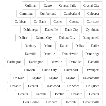
Cullman
Cuero
Crystal Falls
Crystal City
Cumming
Cumberland
Cumberland
Culpeper
Cuthbert
Cut Bank
Custer
Cusseta
Currituck
Dahlonega
Dadeville
Dade City
Cynthiana
Dalhart
Dakota City
Dakota City
Daingerfield
Danbury
Dalton
Dallas
Dallas
Dallas
Danville
Danville
Danielsville
Dandridge
Darlington
Darlington
Danville
Danville
Danville
Dawson
David City
Davenport
Davenport
De Kalb
Dayton
Dayton
Dayton
Dawsonville
Decatur
Decatur
Deadwood
De Smet
De Queen
Decatur
Decatur
Decatur
Decatur
Decatur
Deer Lodge
Dedham
Decorah
Decaturville