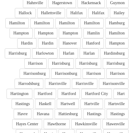
Hahnville
Hagerstown
Hackensack
Guymon
Hallock
Hallettsville
Halifax
Halifax
Hailey
Hamilton
Hamilton
Hamilton
Hamilton
Hamburg
Hampton
Hampton
Hampton
Hamlin
Hamilton
Hardin
Hardin
Hanover
Hanford
Hampton
Harrisburg
Harlowton
Harlan
Harlan
Hardinsburg
Harrison
Harrisburg
Harrisburg
Harrisburg
Harrisonburg
Harrisonburg
Harrison
Harrison
Harrodsburg
Harrisville
Harrisville
Harrisonville
Hartington
Hartford
Hartford
Hartford City
Hart
Hastings
Haskell
Hartwell
Hartville
Hartsville
Havre
Havana
Hattiesburg
Hastings
Hastings
Hayes Center
Hawthorne
Hawkinsville
Hawesville