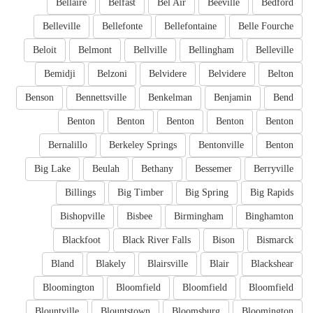
Bellaire
Belfast
Bel Air
Beeville
Bedford
Belleville
Bellefonte
Bellefontaine
Belle Fourche
Beloit
Belmont
Bellville
Bellingham
Belleville
Bemidji
Belzoni
Belvidere
Belvidere
Belton
Benson
Bennettsville
Benkelman
Benjamin
Bend
Benton
Benton
Benton
Benton
Benton
Bernalillo
Berkeley Springs
Bentonville
Benton
Big Lake
Beulah
Bethany
Bessemer
Berryville
Billings
Big Timber
Big Spring
Big Rapids
Bishopville
Bisbee
Birmingham
Binghamton
Blackfoot
Black River Falls
Bison
Bismarck
Bland
Blakely
Blairsville
Blair
Blackshear
Bloomington
Bloomfield
Bloomfield
Bloomfield
Blountville
Blountstown
Bloomsburg
Bloomington