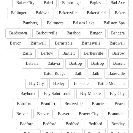
Baker City
Baird
Bainbridge
Bagley
Bad Axe
Ballinger
Baldwin
Bakersville
Bakersfield
Baker
Bamberg
Baltimore
Balsam Lake
Ballston Spa
Bardstown
Barbourville
Baraboo
Bangor
Bandera
Barron
Barnwell
Barnstable
Barnesville
Bardwell
Basin
Bartow
Bartlett
Bartlesville
Barrow
Batavia
Batavia
Bastrop
Bastrop
Bassett
Baton Rouge
Bath
Bath
Batesville
Bay City
Baxley
Baudette
Battle Mountain
Bayboro
Bay Saint Louis
Bay Minette
Bay City
Beaufort
Beaufort
Beattyville
Beatrice
Beach
Beaver
Beaver
Beaver
Beaver City
Beaumont
Bedford
Bedford
Bedford
Bedford
Beckley