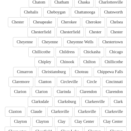
Chatom
Chatham
Chaska
Charlottesville
Chehalis
Cheboygan
Chattanooga
Chatsworth
Chester
Chesapeake
Cherokee
Cherokee
Chelsea
Chesterfield
Chesterfield
Chester
Chester
Cheyenne
Cheyenne
Cheyenne Wells
Chestertown
Chillicothe
Childress
Chickasha
Chicago
Chipley
Chinook
Chilton
Chillicothe
Cimarron
Christiansburg
Choteau
Chippewa Falls
Claremore
Clanton
Circleville
Circle
Cincinnati
Clarion
Clarion
Clarinda
Clarendon
Clarendon
Clarksdale
Clarksburg
Clarkesville
Clark
Claxton
Claude
Clarksville
Clarksville
Clarksville
Clayton
Clayton
Clay
Clay Center
Clay Center