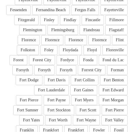
Fessenden
Fernandina Beach
Fergus Falls
Fayetteville
Fitzgerald
Finley
Findlay
Fincastle
Fillmore
Flemington
Flemingsburg
Flandreau
Flagstaff
Florence
Florence
Florence
Florence
Flint
Folkston
Foley
Floydada
Floyd
Floresville
Forest
Forest City
Fordyce
Fonda
Fond du Lac
Forsyth
Forsyth
Forsyth
Forrest City
Forman
Fort Dodge
Fort Davis
Fort Collins
Fort Benton
Fort Lauderdale
Fort Gaines
Fort Edward
Fort Pierce
Fort Payne
Fort Myers
Fort Morgan
Fort Sumner
Fort Stockton
Fort Scott
Fort Pierre
Fort Yates
Fort Worth
Fort Wayne
Fort Valley
Franklin
Frankfort
Frankfort
Fowler
Fossil