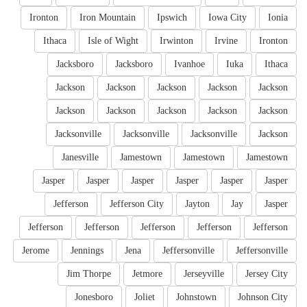
Ironton
Iron Mountain
Ipswich
Iowa City
Ionia
Ithaca
Isle of Wight
Irwinton
Irvine
Ironton
Jacksboro
Jacksboro
Ivanhoe
Iuka
Ithaca
Jackson
Jackson
Jackson
Jackson
Jackson
Jackson
Jackson
Jackson
Jackson
Jackson
Jacksonville
Jacksonville
Jacksonville
Jackson
Janesville
Jamestown
Jamestown
Jamestown
Jasper
Jasper
Jasper
Jasper
Jasper
Jasper
Jefferson
Jefferson City
Jayton
Jay
Jasper
Jefferson
Jefferson
Jefferson
Jefferson
Jefferson
Jerome
Jennings
Jena
Jeffersonville
Jeffersonville
Jim Thorpe
Jetmore
Jerseyville
Jersey City
Jonesboro
Joliet
Johnstown
Johnson City