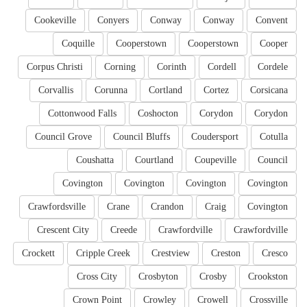
Cookeville
Conyers
Conway
Conway
Convent
Coquille
Cooperstown
Cooperstown
Cooper
Corpus Christi
Corning
Corinth
Cordell
Cordele
Corvallis
Corunna
Cortland
Cortez
Corsicana
Cottonwood Falls
Coshocton
Corydon
Corydon
Council Grove
Council Bluffs
Coudersport
Cotulla
Coushatta
Courtland
Coupeville
Council
Covington
Covington
Covington
Covington
Crawfordsville
Crane
Crandon
Craig
Covington
Crescent City
Creede
Crawfordville
Crawfordville
Crockett
Cripple Creek
Crestview
Creston
Cresco
Cross City
Crosbyton
Crosby
Crookston
Crown Point
Crowley
Crowell
Crossville