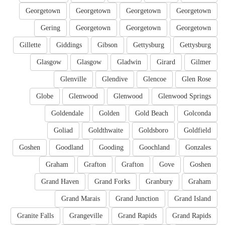
Georgetown
Georgetown
Georgetown
Georgetown
Gering
Georgetown
Georgetown
Georgetown
Gillette
Giddings
Gibson
Gettysburg
Gettysburg
Glasgow
Glasgow
Gladwin
Girard
Gilmer
Glenville
Glendive
Glencoe
Glen Rose
Globe
Glenwood
Glenwood
Glenwood Springs
Goldendale
Golden
Gold Beach
Golconda
Goliad
Goldthwaite
Goldsboro
Goldfield
Goshen
Goodland
Gooding
Goochland
Gonzales
Graham
Grafton
Grafton
Gove
Goshen
Grand Haven
Grand Forks
Granbury
Graham
Grand Marais
Grand Junction
Grand Island
Granite Falls
Grangeville
Grand Rapids
Grand Rapids