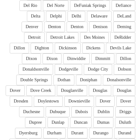
Del Rio
Del Norte
DeFuniak Springs
Defiance
Delta
Delphi
Delhi
Delaware
DeLand
Denver
Denton
Denton
Denison
Deming
Detroit
Detroit Lakes
Des Moines
DeRidder
Dillon
Dighton
Dickinson
Dickens
Devils Lake
Dixon
Dixon
Dinwiddie
Dimmitt
Dillon
Donaldsonville
Dodgeville
Dodge City
Dobson
Double Springs
Dothan
Doniphan
Donalsonville
Dover
Dove Creek
Douglasville
Douglas
Douglas
Dresden
Doylestown
Downieville
Dover
Dover
Duchesne
Dubuque
Dubois
Dublin
Driggs
Dupree
Dunlap
Duncan
Dumas
Duluth
Dyersburg
Durham
Durant
Durango
Durand