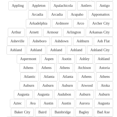
Appling
Appleton
Apalachicola
Antlers
Antigo
Arcadia
Arcadia
Arapaho
Appomattox
Arkadelphia
Ardmore
Arco
Archer City
Arthur
Arnett
Armour
Arlington
Arkansas City
Asheville
Asheboro
Ashdown
Ashburn
Ash Flat
Ashland
Ashland
Ashland
Ashland
Ashland City
Aspermont
Aspen
Asotin
Ashley
Ashland
Athens
Athens
Athens
Atchison
Astoria
Atlantic
Atlanta
Atlanta
Athens
Athens
Auburn
Auburn
Auburn
Atwood
Atoka
Augusta
Augusta
Audubon
Auburn
Auburn
Aztec
Ava
Austin
Austin
Aurora
Augusta
Baker City
Baird
Bainbridge
Bagley
Bad Axe