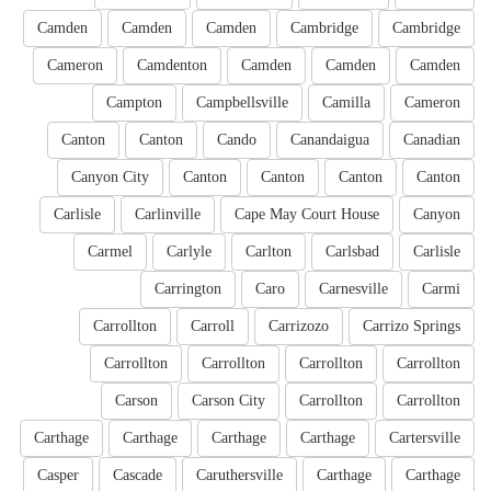
Camden
Camden
Camden
Cambridge
Cambridge
Cameron
Camdenton
Camden
Camden
Camden
Campton
Campbellsville
Camilla
Cameron
Canton
Canton
Cando
Canandaigua
Canadian
Canyon City
Canton
Canton
Canton
Canton
Carlisle
Carlinville
Cape May Court House
Canyon
Carmel
Carlyle
Carlton
Carlsbad
Carlisle
Carrington
Caro
Carnesville
Carmi
Carrollton
Carroll
Carrizozo
Carrizo Springs
Carrollton
Carrollton
Carrollton
Carrollton
Carson
Carson City
Carrollton
Carrollton
Carthage
Carthage
Carthage
Carthage
Cartersville
Casper
Cascade
Caruthersville
Carthage
Carthage