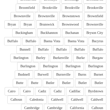
Broomfield
Brookville
Brookville
Brooksville
Brownsville
Brownsville
Brownstown
Brownfield
Bryan
Bryan
Brunswick
Brownwood
Brownsville
Buckingham
Buckhannon
Buchanan
Bryson City
Buffalo
Buffalo
Buena Vista
Buena Vista
Bucyrus
Bunnell
Buffalo
Buffalo
Buffalo
Buffalo
Burlington
Burley
Burkesville
Burke
Burgaw
Burlington
Burlington
Burlington
Burlington
Bushnell
Burwell
Burnsville
Burns
Burnet
Butte
Butte
Butler
Butler
Butler
Butler
Cairo
Cairo
Cadiz
Cadiz
Cadillac
Byrdstown
Calhoun
Caledonia
Caldwell
Caldwell
Caldwell
Cambridge
Cambridge
California
Calhoun