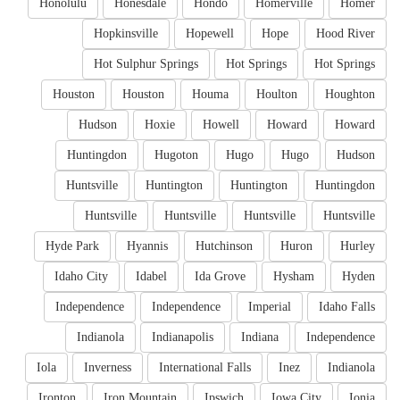
Honolulu
Honesdale
Hondo
Homerville
Homer
Hopkinsville
Hopewell
Hope
Hood River
Hot Sulphur Springs
Hot Springs
Hot Springs
Houston
Houston
Houma
Houlton
Houghton
Hudson
Hoxie
Howell
Howard
Howard
Huntingdon
Hugoton
Hugo
Hugo
Hudson
Huntsville
Huntington
Huntington
Huntingdon
Huntsville
Huntsville
Huntsville
Huntsville
Hyde Park
Hyannis
Hutchinson
Huron
Hurley
Idaho City
Idabel
Ida Grove
Hysham
Hyden
Independence
Independence
Imperial
Idaho Falls
Indianola
Indianapolis
Indiana
Independence
Iola
Inverness
International Falls
Inez
Indianola
Ironton
Iron Mountain
Ipswich
Iowa City
Ionia