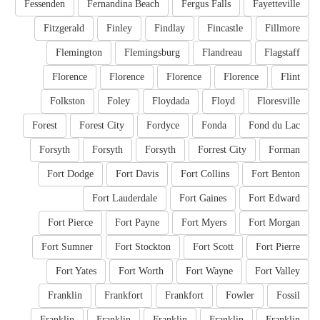
Fessenden
Fernandina Beach
Fergus Falls
Fayetteville
Fitzgerald
Finley
Findlay
Fincastle
Fillmore
Flemington
Flemingsburg
Flandreau
Flagstaff
Florence
Florence
Florence
Florence
Flint
Folkston
Foley
Floydada
Floyd
Floresville
Forest
Forest City
Fordyce
Fonda
Fond du Lac
Forsyth
Forsyth
Forsyth
Forrest City
Forman
Fort Dodge
Fort Davis
Fort Collins
Fort Benton
Fort Lauderdale
Fort Gaines
Fort Edward
Fort Pierce
Fort Payne
Fort Myers
Fort Morgan
Fort Sumner
Fort Stockton
Fort Scott
Fort Pierre
Fort Yates
Fort Worth
Fort Wayne
Fort Valley
Franklin
Frankfort
Frankfort
Fowler
Fossil
Franklin
Franklin
Franklin
Franklin
Franklin