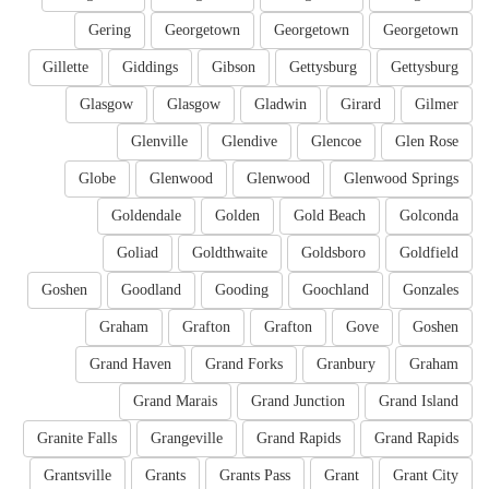
Gering
Georgetown
Georgetown
Georgetown
Gillette
Giddings
Gibson
Gettysburg
Gettysburg
Glasgow
Glasgow
Gladwin
Girard
Gilmer
Glenville
Glendive
Glencoe
Glen Rose
Globe
Glenwood
Glenwood
Glenwood Springs
Goldendale
Golden
Gold Beach
Golconda
Goliad
Goldthwaite
Goldsboro
Goldfield
Goshen
Goodland
Gooding
Goochland
Gonzales
Graham
Grafton
Grafton
Gove
Goshen
Grand Haven
Grand Forks
Granbury
Graham
Grand Marais
Grand Junction
Grand Island
Granite Falls
Grangeville
Grand Rapids
Grand Rapids
Grantsville
Grants
Grants Pass
Grant
Grant City