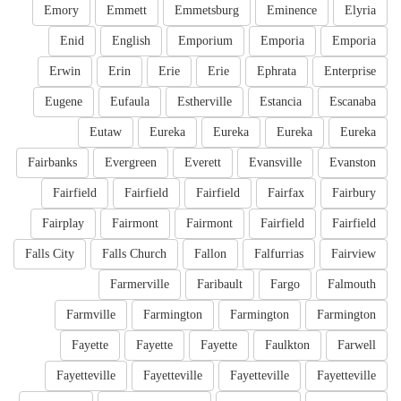
Emory
Emmett
Emmetsburg
Eminence
Elyria
Enid
English
Emporium
Emporia
Emporia
Erwin
Erin
Erie
Erie
Ephrata
Enterprise
Eugene
Eufaula
Estherville
Estancia
Escanaba
Eutaw
Eureka
Eureka
Eureka
Eureka
Fairbanks
Evergreen
Everett
Evansville
Evanston
Fairfield
Fairfield
Fairfield
Fairfax
Fairbury
Fairplay
Fairmont
Fairmont
Fairfield
Fairfield
Falls City
Falls Church
Fallon
Falfurrias
Fairview
Farmerville
Faribault
Fargo
Falmouth
Farmville
Farmington
Farmington
Farmington
Fayette
Fayette
Fayette
Faulkton
Farwell
Fayetteville
Fayetteville
Fayetteville
Fayetteville