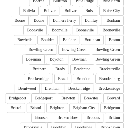
Boerne
Bluffton
Blue Ridge
Blue Earth
Bolivia
Bolivar
Bolivar
Boise
Boise City
Boone
Boone
Bonners Ferry
Bonifay
Bonham
Boonville
Boonville
Booneville
Booneville
Bowbells
Boulder
Boulder
Bottineau
Boston
Bowling Green
Bowling Green
Bowling Green
Bozeman
Boydton
Bowman
Bowling Green
Brainerd
Brady
Bradenton
Brackettville
Breckenridge
Brazil
Brandon
Brandenburg
Brentwood
Brenham
Breckenridge
Breckenridge
Bridgeport
Bridgeport
Brewton
Brewster
Brevard
Bristol
Bristol
Brighton
Brigham City
Bridgeton
Bronson
Broken Bow
Broadus
Britton
Brooksville
Brooklyn
Brookings
Brookhaven