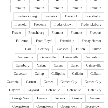
Franklin
Franklin
Franklin
Franklin
Franklin
Fredericksburg
Frederick
Frederick
Franklinton
Freehold
Fredonia
Fredericktown
Fredericksburg
Fresno
Frenchburg
Fremont
Fremont
Freeport
Fullerton
Front Royal
Friendship
Friday Harbor
Gail
Gaffney
Gadsden
Fulton
Fulton
Gainesville
Gainesville
Gainesville
Gainesboro
Galesburg
Galena
Galena
Galax
Gainesville
Galveston
Gallup
Gallipolis
Gallatin
Gallatin
Gastonia
Garnett
Garner
Garden City
Garden City
Gaylord
Gaylord
Gatesville
Gatesville
Gate City
George West
Geneva
Geneva
Geneva
Geneseo
Georgetown
Georgetown
Georgetown
Georgetown