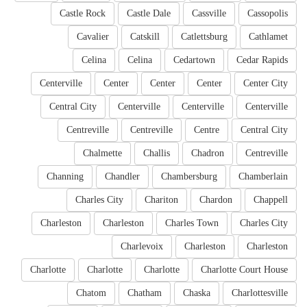
Castle Rock
Castle Dale
Cassville
Cassopolis
Cavalier
Catskill
Catlettsburg
Cathlamet
Celina
Celina
Cedartown
Cedar Rapids
Centerville
Center
Center
Center
Center City
Central City
Centerville
Centerville
Centerville
Centreville
Centreville
Centre
Central City
Chalmette
Challis
Chadron
Centreville
Channing
Chandler
Chambersburg
Chamberlain
Charles City
Chariton
Chardon
Chappell
Charleston
Charleston
Charles Town
Charles City
Charlevoix
Charleston
Charleston
Charlotte
Charlotte
Charlotte
Charlotte Court House
Chatom
Chatham
Chaska
Charlottesville