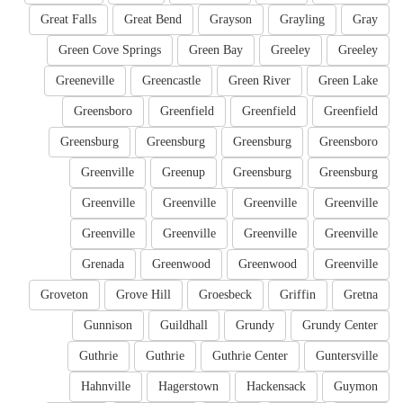
Great Falls
Great Bend
Grayson
Grayling
Gray
Green Cove Springs
Green Bay
Greeley
Greeley
Greeneville
Greencastle
Green River
Green Lake
Greensboro
Greenfield
Greenfield
Greenfield
Greensburg
Greensburg
Greensburg
Greensboro
Greenville
Greenup
Greensburg
Greensburg
Greenville
Greenville
Greenville
Greenville
Greenville
Greenville
Greenville
Greenville
Grenada
Greenwood
Greenwood
Greenville
Groveton
Grove Hill
Groesbeck
Griffin
Gretna
Gunnison
Guildhall
Grundy
Grundy Center
Guthrie
Guthrie
Guthrie Center
Guntersville
Hahnville
Hagerstown
Hackensack
Guymon