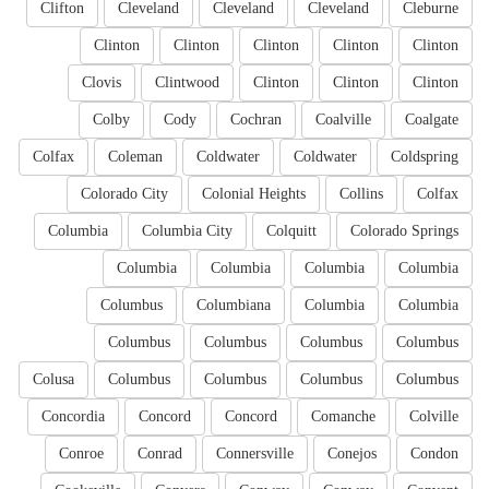
Clifton
Cleveland
Cleveland
Cleveland
Cleburne
Clinton
Clinton
Clinton
Clinton
Clinton
Clovis
Clintwood
Clinton
Clinton
Clinton
Colby
Cody
Cochran
Coalville
Coalgate
Colfax
Coleman
Coldwater
Coldwater
Coldspring
Colorado City
Colonial Heights
Collins
Colfax
Columbia
Columbia City
Colquitt
Colorado Springs
Columbia
Columbia
Columbia
Columbia
Columbus
Columbiana
Columbia
Columbia
Columbus
Columbus
Columbus
Columbus
Colusa
Columbus
Columbus
Columbus
Columbus
Concordia
Concord
Concord
Comanche
Colville
Conroe
Conrad
Connersville
Conejos
Condon