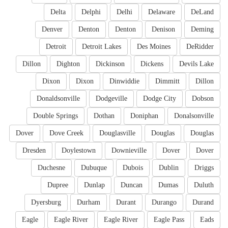
Delta
Delphi
Delhi
Delaware
DeLand
Denver
Denton
Denton
Denison
Deming
Detroit
Detroit Lakes
Des Moines
DeRidder
Dillon
Dighton
Dickinson
Dickens
Devils Lake
Dixon
Dixon
Dinwiddie
Dimmitt
Dillon
Donaldsonville
Dodgeville
Dodge City
Dobson
Double Springs
Dothan
Doniphan
Donalsonville
Dover
Dove Creek
Douglasville
Douglas
Douglas
Dresden
Doylestown
Downieville
Dover
Dover
Duchesne
Dubuque
Dubois
Dublin
Driggs
Dupree
Dunlap
Duncan
Dumas
Duluth
Dyersburg
Durham
Durant
Durango
Durand
Eagle
Eagle River
Eagle River
Eagle Pass
Eads