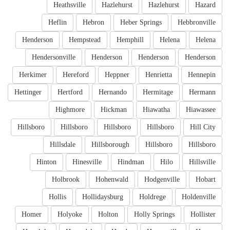
Heathsville
Hazlehurst
Hazlehurst
Hazard
Heflin
Hebron
Heber Springs
Hebbronville
Henderson
Hempstead
Hemphill
Helena
Helena
Hendersonville
Henderson
Henderson
Henderson
Herkimer
Hereford
Heppner
Henrietta
Hennepin
Hettinger
Hertford
Hernando
Hermitage
Hermann
Highmore
Hickman
Hiawatha
Hiawassee
Hillsboro
Hillsboro
Hillsboro
Hillsboro
Hill City
Hillsdale
Hillsborough
Hillsboro
Hillsboro
Hinton
Hinesville
Hindman
Hilo
Hillsville
Holbrook
Hohenwald
Hodgenville
Hobart
Hollis
Hollidaysburg
Holdrege
Holdenville
Homer
Holyoke
Holton
Holly Springs
Hollister