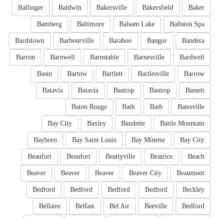
Ballinger
Baldwin
Bakersville
Bakersfield
Baker
Bamberg
Baltimore
Balsam Lake
Ballston Spa
Bardstown
Barbourville
Baraboo
Bangor
Bandera
Barron
Barnwell
Barnstable
Barnesville
Bardwell
Basin
Bartow
Bartlett
Bartlesville
Barrow
Batavia
Batavia
Bastrop
Bastrop
Bassett
Baton Rouge
Bath
Bath
Batesville
Bay City
Baxley
Baudette
Battle Mountain
Bayboro
Bay Saint Louis
Bay Minette
Bay City
Beaufort
Beaufort
Beattyville
Beatrice
Beach
Beaver
Beaver
Beaver
Beaver City
Beaumont
Bedford
Bedford
Bedford
Bedford
Beckley
Bellaire
Belfast
Bel Air
Beeville
Bedford