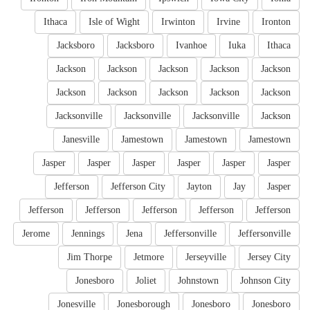
Ithaca
Isle of Wight
Irwinton
Irvine
Ironton
Jacksboro
Jacksboro
Ivanhoe
Iuka
Ithaca
Jackson
Jackson
Jackson
Jackson
Jackson
Jackson
Jackson
Jackson
Jackson
Jackson
Jacksonville
Jacksonville
Jacksonville
Jackson
Janesville
Jamestown
Jamestown
Jamestown
Jasper
Jasper
Jasper
Jasper
Jasper
Jasper
Jefferson
Jefferson City
Jayton
Jay
Jasper
Jefferson
Jefferson
Jefferson
Jefferson
Jefferson
Jerome
Jennings
Jena
Jeffersonville
Jeffersonville
Jim Thorpe
Jetmore
Jerseyville
Jersey City
Jonesboro
Joliet
Johnstown
Johnson City
Jonesville
Jonesborough
Jonesboro
Jonesboro