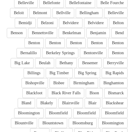
Belleville
Bellefonte
Bellefontaine
Belle Fourche
Beloit
Belmont
Bellville
Bellingham
Belleville
Bemidji
Belzoni
Belvidere
Belvidere
Belton
Benson
Bennettsville
Benkelman
Benjamin
Bend
Benton
Benton
Benton
Benton
Benton
Bernalillo
Berkeley Springs
Bentonville
Benton
Big Lake
Beulah
Bethany
Bessemer
Berryville
Billings
Big Timber
Big Spring
Big Rapids
Bishopville
Bisbee
Birmingham
Binghamton
Blackfoot
Black River Falls
Bison
Bismarck
Bland
Blakely
Blairsville
Blair
Blackshear
Bloomington
Bloomfield
Bloomfield
Bloomfield
Blountville
Blountstown
Bloomsburg
Bloomington