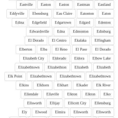
Eastville
Easton
Easton
Eastman
Eastland
Eddyville
Ebensburg
Eau Claire
Eatonton
Eaton
Edina
Edgefield
Edgartown
Edgard
Edenton
Edwardsville
Edna
Edmonton
Edinburg
El Dorado
El Centro
Ekalaka
Effingham
Elberton
Elba
El Reno
El Paso
El Dorado
Elizabeth City
Eldorado
Eldora
Elbow Lake
Elizabethtown
Elizabethton
Elizabeth
Elizabeth
Elk Point
Elizabethtown
Elizabethtown
Elizabethtown
Elkins
Elkhorn
Elkhart
Elkader
Elk River
Ellendale
Ellaville
Elkton
Elkton
Elko
Ellsworth
Ellijay
Ellicott City
Ellensburg
Ely
Elwood
Elmira
Ellsworth
Ellsworth