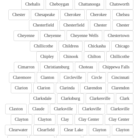
Chehalis
Cheboygan
Chattanooga
Chatsworth
Chester
Chesapeake
Cherokee
Cherokee
Chelsea
Chesterfield
Chesterfield
Chester
Chester
Cheyenne
Cheyenne
Cheyenne Wells
Chestertown
Chillicothe
Childress
Chickasha
Chicago
Chipley
Chinook
Chilton
Chillicothe
Cimarron
Christiansburg
Choteau
Chippewa Falls
Claremore
Clanton
Circleville
Circle
Cincinnati
Clarion
Clarion
Clarinda
Clarendon
Clarendon
Clarksdale
Clarksburg
Clarkesville
Clark
Claxton
Claude
Clarksville
Clarksville
Clarksville
Clayton
Clayton
Clay
Clay Center
Clay Center
Clearwater
Clearfield
Clear Lake
Clayton
Clayton