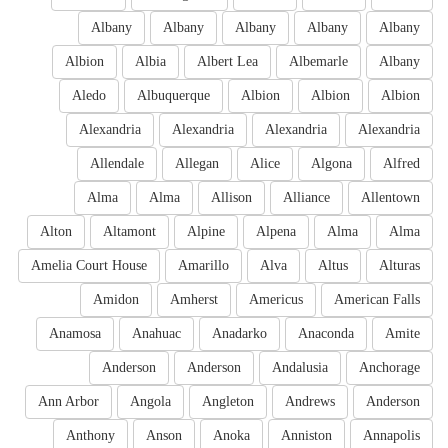
Albany
Albany
Albany
Albany
Albany
Albion
Albia
Albert Lea
Albemarle
Albany
Aledo
Albuquerque
Albion
Albion
Albion
Alexandria
Alexandria
Alexandria
Alexandria
Allendale
Allegan
Alice
Algona
Alfred
Alma
Alma
Allison
Alliance
Allentown
Alton
Altamont
Alpine
Alpena
Alma
Alma
Amelia Court House
Amarillo
Alva
Altus
Alturas
Amidon
Amherst
Americus
American Falls
Anamosa
Anahuac
Anadarko
Anaconda
Amite
Anderson
Anderson
Andalusia
Anchorage
Ann Arbor
Angola
Angleton
Andrews
Anderson
Anthony
Anson
Anoka
Anniston
Annapolis