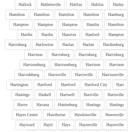
Hallock
Hallettsville
Halifax
Halifax
Hailey
Hamilton
Hamilton
Hamilton
Hamilton
Hamburg
Hampton
Hampton
Hampton
Hamlin
Hamilton
Hardin
Hardin
Hanover
Hanford
Hampton
Harrisburg
Harlowton
Harlan
Harlan
Hardinsburg
Harrison
Harrisburg
Harrisburg
Harrisburg
Harrisonburg
Harrisonburg
Harrison
Harrison
Harrodsburg
Harrisville
Harrisville
Harrisonville
Hartington
Hartford
Hartford
Hartford City
Hart
Hastings
Haskell
Hartwell
Hartville
Hartsville
Havre
Havana
Hattiesburg
Hastings
Hastings
Hayes Center
Hawthorne
Hawkinsville
Hawesville
Hayward
Hayti
Hays
Hayneville
Hayesville