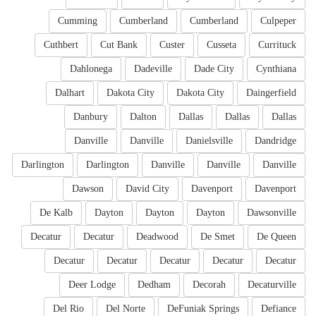
Cumming
Cumberland
Cumberland
Culpeper
Cuthbert
Cut Bank
Custer
Cusseta
Currituck
Dahlonega
Dadeville
Dade City
Cynthiana
Dalhart
Dakota City
Dakota City
Daingerfield
Danbury
Dalton
Dallas
Dallas
Dallas
Danville
Danville
Danielsville
Dandridge
Darlington
Darlington
Danville
Danville
Danville
Dawson
David City
Davenport
Davenport
De Kalb
Dayton
Dayton
Dayton
Dawsonville
Decatur
Decatur
Deadwood
De Smet
De Queen
Decatur
Decatur
Decatur
Decatur
Decatur
Deer Lodge
Dedham
Decorah
Decaturville
Del Rio
Del Norte
DeFuniak Springs
Defiance