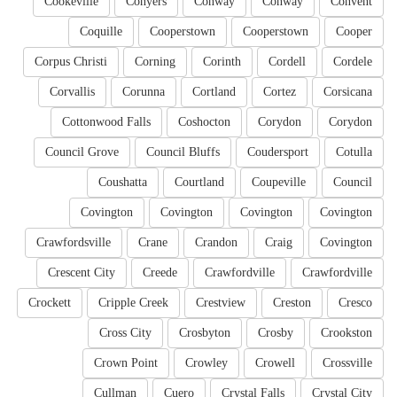
Cookeville
Conyers
Conway
Conway
Convent
Coquille
Cooperstown
Cooperstown
Cooper
Corpus Christi
Corning
Corinth
Cordell
Cordele
Corvallis
Corunna
Cortland
Cortez
Corsicana
Cottonwood Falls
Coshocton
Corydon
Corydon
Council Grove
Council Bluffs
Coudersport
Cotulla
Coushatta
Courtland
Coupeville
Council
Covington
Covington
Covington
Covington
Crawfordsville
Crane
Crandon
Craig
Covington
Crescent City
Creede
Crawfordville
Crawfordville
Crockett
Cripple Creek
Crestview
Creston
Cresco
Cross City
Crosbyton
Crosby
Crookston
Crown Point
Crowley
Crowell
Crossville
Cullman
Cuero
Crystal Falls
Crystal City