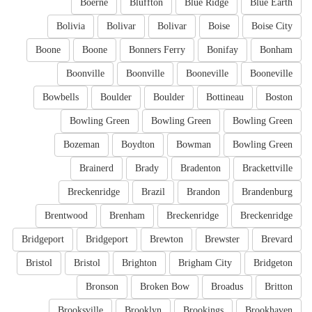
Boerne
Bluffton
Blue Ridge
Blue Earth
Bolivia
Bolivar
Bolivar
Boise
Boise City
Boone
Boone
Bonners Ferry
Bonifay
Bonham
Boonville
Boonville
Booneville
Booneville
Bowbells
Boulder
Boulder
Bottineau
Boston
Bowling Green
Bowling Green
Bowling Green
Bozeman
Boydton
Bowman
Bowling Green
Brainerd
Brady
Bradenton
Brackettville
Breckenridge
Brazil
Brandon
Brandenburg
Brentwood
Brenham
Breckenridge
Breckenridge
Bridgeport
Bridgeport
Brewton
Brewster
Brevard
Bristol
Bristol
Brighton
Brigham City
Bridgeton
Bronson
Broken Bow
Broadus
Britton
Brooksville
Brooklyn
Brookings
Brookhaven