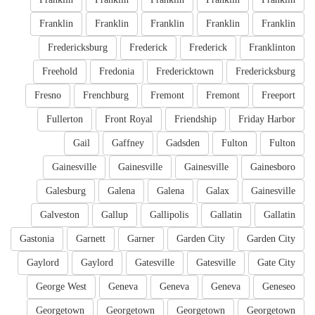
Franklin
Franklin
Franklin
Franklin
Franklin
Fredericksburg
Frederick
Frederick
Franklinton
Freehold
Fredonia
Fredericktown
Fredericksburg
Fresno
Frenchburg
Fremont
Fremont
Freeport
Fullerton
Front Royal
Friendship
Friday Harbor
Gail
Gaffney
Gadsden
Fulton
Fulton
Gainesville
Gainesville
Gainesville
Gainesboro
Galesburg
Galena
Galena
Galax
Gainesville
Galveston
Gallup
Gallipolis
Gallatin
Gallatin
Gastonia
Garnett
Garner
Garden City
Garden City
Gaylord
Gaylord
Gatesville
Gatesville
Gate City
George West
Geneva
Geneva
Geneva
Geneseo
Georgetown
Georgetown
Georgetown
Georgetown