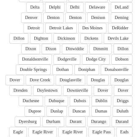
Delta
Delphi
Delhi
Delaware
DeLand
Denver
Denton
Denton
Denison
Deming
Detroit
Detroit Lakes
Des Moines
DeRidder
Dillon
Dighton
Dickinson
Dickens
Devils Lake
Dixon
Dixon
Dinwiddie
Dimmitt
Dillon
Donaldsonville
Dodgeville
Dodge City
Dobson
Double Springs
Dothan
Doniphan
Donalsonville
Dover
Dove Creek
Douglasville
Douglas
Douglas
Dresden
Doylestown
Downieville
Dover
Dover
Duchesne
Dubuque
Dubois
Dublin
Driggs
Dupree
Dunlap
Duncan
Dumas
Duluth
Dyersburg
Durham
Durant
Durango
Durand
Eagle
Eagle River
Eagle River
Eagle Pass
Eads