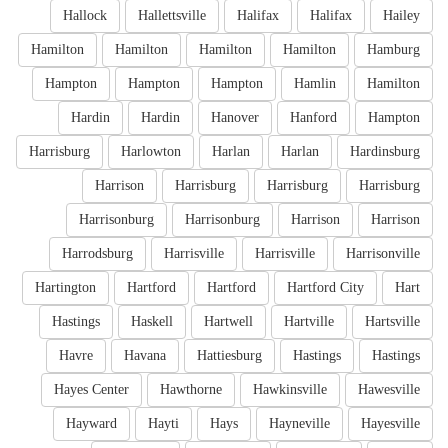
Hallock
Hallettsville
Halifax
Halifax
Hailey
Hamilton
Hamilton
Hamilton
Hamilton
Hamburg
Hampton
Hampton
Hampton
Hamlin
Hamilton
Hardin
Hardin
Hanover
Hanford
Hampton
Harrisburg
Harlowton
Harlan
Harlan
Hardinsburg
Harrison
Harrisburg
Harrisburg
Harrisburg
Harrisonburg
Harrisonburg
Harrison
Harrison
Harrodsburg
Harrisville
Harrisville
Harrisonville
Hartington
Hartford
Hartford
Hartford City
Hart
Hastings
Haskell
Hartwell
Hartville
Hartsville
Havre
Havana
Hattiesburg
Hastings
Hastings
Hayes Center
Hawthorne
Hawkinsville
Hawesville
Hayward
Hayti
Hays
Hayneville
Hayesville