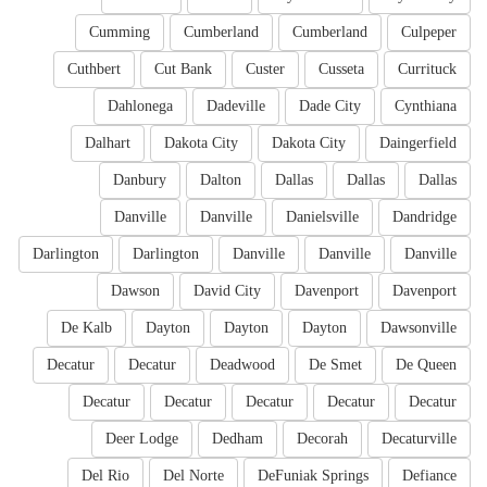
Cumming
Cumberland
Cumberland
Culpeper
Cuthbert
Cut Bank
Custer
Cusseta
Currituck
Dahlonega
Dadeville
Dade City
Cynthiana
Dalhart
Dakota City
Dakota City
Daingerfield
Danbury
Dalton
Dallas
Dallas
Dallas
Danville
Danville
Danielsville
Dandridge
Darlington
Darlington
Danville
Danville
Danville
Dawson
David City
Davenport
Davenport
De Kalb
Dayton
Dayton
Dayton
Dawsonville
Decatur
Decatur
Deadwood
De Smet
De Queen
Decatur
Decatur
Decatur
Decatur
Decatur
Deer Lodge
Dedham
Decorah
Decaturville
Del Rio
Del Norte
DeFuniak Springs
Defiance