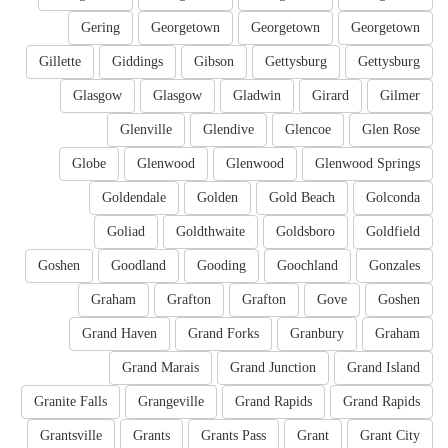
Gering
Georgetown
Georgetown
Georgetown
Gillette
Giddings
Gibson
Gettysburg
Gettysburg
Glasgow
Glasgow
Gladwin
Girard
Gilmer
Glenville
Glendive
Glencoe
Glen Rose
Globe
Glenwood
Glenwood
Glenwood Springs
Goldendale
Golden
Gold Beach
Golconda
Goliad
Goldthwaite
Goldsboro
Goldfield
Goshen
Goodland
Gooding
Goochland
Gonzales
Graham
Grafton
Grafton
Gove
Goshen
Grand Haven
Grand Forks
Granbury
Graham
Grand Marais
Grand Junction
Grand Island
Granite Falls
Grangeville
Grand Rapids
Grand Rapids
Grantsville
Grants
Grants Pass
Grant
Grant City