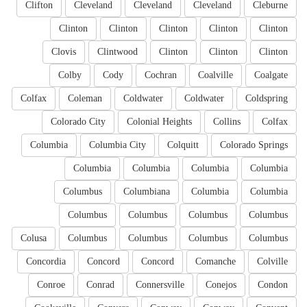
Clifton
Cleveland
Cleveland
Cleveland
Cleburne
Clinton
Clinton
Clinton
Clinton
Clinton
Clovis
Clintwood
Clinton
Clinton
Clinton
Colby
Cody
Cochran
Coalville
Coalgate
Colfax
Coleman
Coldwater
Coldwater
Coldspring
Colorado City
Colonial Heights
Collins
Colfax
Columbia
Columbia City
Colquitt
Colorado Springs
Columbia
Columbia
Columbia
Columbia
Columbus
Columbiana
Columbia
Columbia
Columbus
Columbus
Columbus
Columbus
Colusa
Columbus
Columbus
Columbus
Columbus
Concordia
Concord
Concord
Comanche
Colville
Conroe
Conrad
Connersville
Conejos
Condon