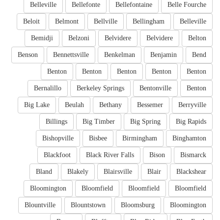
Belleville
Bellefonte
Bellefontaine
Belle Fourche
Beloit
Belmont
Bellville
Bellingham
Belleville
Bemidji
Belzoni
Belvidere
Belvidere
Belton
Benson
Bennettsville
Benkelman
Benjamin
Bend
Benton
Benton
Benton
Benton
Benton
Bernalillo
Berkeley Springs
Bentonville
Benton
Big Lake
Beulah
Bethany
Bessemer
Berryville
Billings
Big Timber
Big Spring
Big Rapids
Bishopville
Bisbee
Birmingham
Binghamton
Blackfoot
Black River Falls
Bison
Bismarck
Bland
Blakely
Blairsville
Blair
Blackshear
Bloomington
Bloomfield
Bloomfield
Bloomfield
Blountville
Blountstown
Bloomsburg
Bloomington