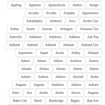
Appling
Appleton
Apalachicola
Antlers
Antigo
Arcadia
Arcadia
Arapaho
Appomattox
Arkadelphia
Ardmore
Arco
Archer City
Arthur
Arnett
Armour
Arlington
Arkansas City
Asheville
Asheboro
Ashdown
Ashburn
Ash Flat
Ashland
Ashland
Ashland
Ashland
Ashland City
Aspermont
Aspen
Asotin
Ashley
Ashland
Athens
Athens
Athens
Atchison
Astoria
Atlantic
Atlanta
Atlanta
Athens
Athens
Auburn
Auburn
Auburn
Atwood
Atoka
Augusta
Augusta
Audubon
Auburn
Auburn
Aztec
Ava
Austin
Austin
Aurora
Augusta
Baker City
Baird
Bainbridge
Bagley
Bad Axe