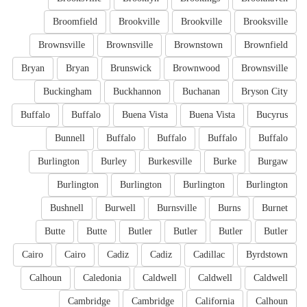
Broomfield
Brookville
Brookville
Brooksville
Brownsville
Brownsville
Brownstown
Brownfield
Bryan
Bryan
Brunswick
Brownwood
Brownsville
Buckingham
Buckhannon
Buchanan
Bryson City
Buffalo
Buffalo
Buena Vista
Buena Vista
Bucyrus
Bunnell
Buffalo
Buffalo
Buffalo
Buffalo
Burlington
Burley
Burkesville
Burke
Burgaw
Burlington
Burlington
Burlington
Burlington
Bushnell
Burwell
Burnsville
Burns
Burnet
Butte
Butte
Butler
Butler
Butler
Butler
Cairo
Cairo
Cadiz
Cadiz
Cadillac
Byrdstown
Calhoun
Caledonia
Caldwell
Caldwell
Caldwell
Cambridge
Cambridge
California
Calhoun