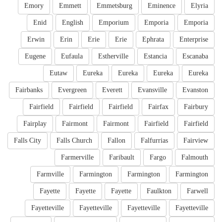
Emory
Emmett
Emmetsburg
Eminence
Elyria
Enid
English
Emporium
Emporia
Emporia
Erwin
Erin
Erie
Erie
Ephrata
Enterprise
Eugene
Eufaula
Estherville
Estancia
Escanaba
Eutaw
Eureka
Eureka
Eureka
Eureka
Fairbanks
Evergreen
Everett
Evansville
Evanston
Fairfield
Fairfield
Fairfield
Fairfax
Fairbury
Fairplay
Fairmont
Fairmont
Fairfield
Fairfield
Falls City
Falls Church
Fallon
Falfurrias
Fairview
Farmerville
Faribault
Fargo
Falmouth
Farmville
Farmington
Farmington
Farmington
Fayette
Fayette
Fayette
Faulkton
Farwell
Fayetteville
Fayetteville
Fayetteville
Fayetteville