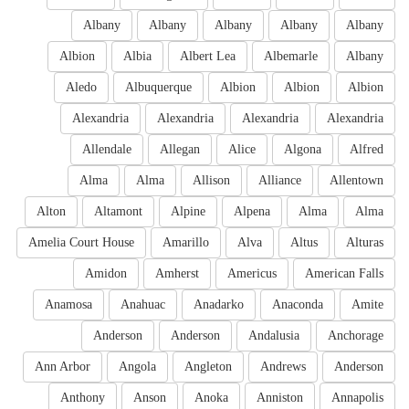
Albany
Albany
Albany
Albany
Albany
Albion
Albia
Albert Lea
Albemarle
Albany
Aledo
Albuquerque
Albion
Albion
Albion
Alexandria
Alexandria
Alexandria
Alexandria
Allendale
Allegan
Alice
Algona
Alfred
Alma
Alma
Allison
Alliance
Allentown
Alton
Altamont
Alpine
Alpena
Alma
Alma
Amelia Court House
Amarillo
Alva
Altus
Alturas
Amidon
Amherst
Americus
American Falls
Anamosa
Anahuac
Anadarko
Anaconda
Amite
Anderson
Anderson
Andalusia
Anchorage
Ann Arbor
Angola
Angleton
Andrews
Anderson
Anthony
Anson
Anoka
Anniston
Annapolis