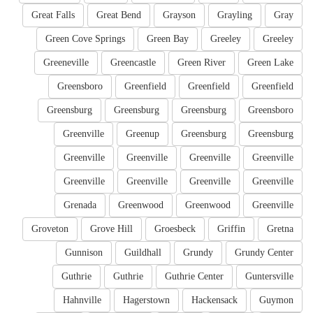
Great Falls
Great Bend
Grayson
Grayling
Gray
Green Cove Springs
Green Bay
Greeley
Greeley
Greeneville
Greencastle
Green River
Green Lake
Greensboro
Greenfield
Greenfield
Greenfield
Greensburg
Greensburg
Greensburg
Greensboro
Greenville
Greenup
Greensburg
Greensburg
Greenville
Greenville
Greenville
Greenville
Greenville
Greenville
Greenville
Greenville
Grenada
Greenwood
Greenwood
Greenville
Groveton
Grove Hill
Groesbeck
Griffin
Gretna
Gunnison
Guildhall
Grundy
Grundy Center
Guthrie
Guthrie
Guthrie Center
Guntersville
Hahnville
Hagerstown
Hackensack
Guymon