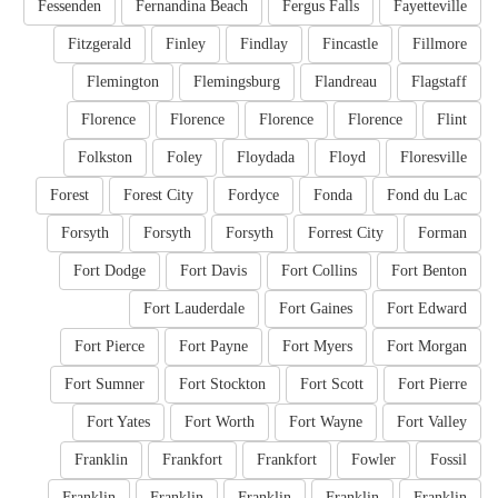
Fessenden
Fernandina Beach
Fergus Falls
Fayetteville
Fitzgerald
Finley
Findlay
Fincastle
Fillmore
Flemington
Flemingsburg
Flandreau
Flagstaff
Florence
Florence
Florence
Florence
Flint
Folkston
Foley
Floydada
Floyd
Floresville
Forest
Forest City
Fordyce
Fonda
Fond du Lac
Forsyth
Forsyth
Forsyth
Forrest City
Forman
Fort Dodge
Fort Davis
Fort Collins
Fort Benton
Fort Lauderdale
Fort Gaines
Fort Edward
Fort Pierce
Fort Payne
Fort Myers
Fort Morgan
Fort Sumner
Fort Stockton
Fort Scott
Fort Pierre
Fort Yates
Fort Worth
Fort Wayne
Fort Valley
Franklin
Frankfort
Frankfort
Fowler
Fossil
Franklin
Franklin
Franklin
Franklin
Franklin