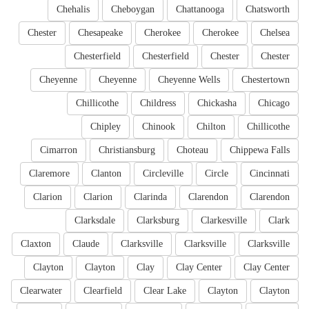
Chehalis
Cheboygan
Chattanooga
Chatsworth
Chester
Chesapeake
Cherokee
Cherokee
Chelsea
Chesterfield
Chesterfield
Chester
Chester
Cheyenne
Cheyenne
Cheyenne Wells
Chestertown
Chillicothe
Childress
Chickasha
Chicago
Chipley
Chinook
Chilton
Chillicothe
Cimarron
Christiansburg
Choteau
Chippewa Falls
Claremore
Clanton
Circleville
Circle
Cincinnati
Clarion
Clarion
Clarinda
Clarendon
Clarendon
Clarksdale
Clarksburg
Clarkesville
Clark
Claxton
Claude
Clarksville
Clarksville
Clarksville
Clayton
Clayton
Clay
Clay Center
Clay Center
Clearwater
Clearfield
Clear Lake
Clayton
Clayton