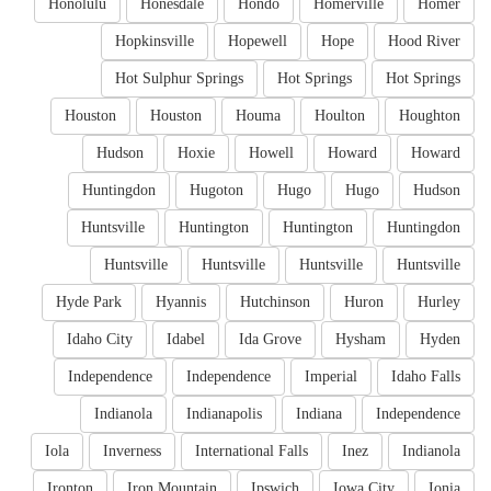
Honolulu
Honesdale
Hondo
Homerville
Homer
Hopkinsville
Hopewell
Hope
Hood River
Hot Sulphur Springs
Hot Springs
Hot Springs
Houston
Houston
Houma
Houlton
Houghton
Hudson
Hoxie
Howell
Howard
Howard
Huntingdon
Hugoton
Hugo
Hugo
Hudson
Huntsville
Huntington
Huntington
Huntingdon
Huntsville
Huntsville
Huntsville
Huntsville
Hyde Park
Hyannis
Hutchinson
Huron
Hurley
Idaho City
Idabel
Ida Grove
Hysham
Hyden
Independence
Independence
Imperial
Idaho Falls
Indianola
Indianapolis
Indiana
Independence
Iola
Inverness
International Falls
Inez
Indianola
Ironton
Iron Mountain
Ipswich
Iowa City
Ionia