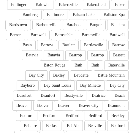
Ballinger
Baldwin
Bakersville
Bakersfield
Baker
Bamberg
Baltimore
Balsam Lake
Ballston Spa
Bardstown
Barbourville
Baraboo
Bangor
Bandera
Barron
Barnwell
Barnstable
Barnesville
Bardwell
Basin
Bartow
Bartlett
Bartlesville
Barrow
Batavia
Batavia
Bastrop
Bastrop
Bassett
Baton Rouge
Bath
Bath
Batesville
Bay City
Baxley
Baudette
Battle Mountain
Bayboro
Bay Saint Louis
Bay Minette
Bay City
Beaufort
Beaufort
Beattyville
Beatrice
Beach
Beaver
Beaver
Beaver
Beaver City
Beaumont
Bedford
Bedford
Bedford
Bedford
Beckley
Bellaire
Belfast
Bel Air
Beeville
Bedford