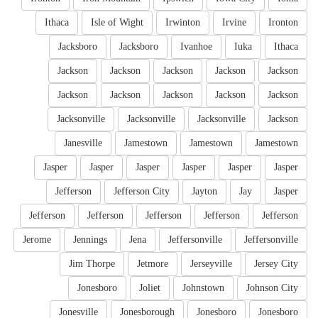
Ithaca
Isle of Wight
Irwinton
Irvine
Ironton
Jacksboro
Jacksboro
Ivanhoe
Iuka
Ithaca
Jackson
Jackson
Jackson
Jackson
Jackson
Jackson
Jackson
Jackson
Jackson
Jackson
Jacksonville
Jacksonville
Jacksonville
Jackson
Janesville
Jamestown
Jamestown
Jamestown
Jasper
Jasper
Jasper
Jasper
Jasper
Jasper
Jefferson
Jefferson City
Jayton
Jay
Jasper
Jefferson
Jefferson
Jefferson
Jefferson
Jefferson
Jerome
Jennings
Jena
Jeffersonville
Jeffersonville
Jim Thorpe
Jetmore
Jerseyville
Jersey City
Jonesboro
Joliet
Johnstown
Johnson City
Jonesville
Jonesborough
Jonesboro
Jonesboro