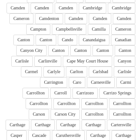
Camden
Camden
Camden
Cambridge
Cambridge
Cameron
Camdenton
Camden
Camden
Camden
Campton
Campbellsville
Camilla
Cameron
Canton
Canton
Cando
Canandaigua
Canadian
Canyon City
Canton
Canton
Canton
Canton
Carlisle
Carlinville
Cape May Court House
Canyon
Carmel
Carlyle
Carlton
Carlsbad
Carlisle
Carrington
Caro
Carnesville
Carmi
Carrollton
Carroll
Carrizozo
Carrizo Springs
Carrollton
Carrollton
Carrollton
Carrollton
Carson
Carson City
Carrollton
Carrollton
Carthage
Carthage
Carthage
Carthage
Cartersville
Casper
Cascade
Caruthersville
Carthage
Carthage