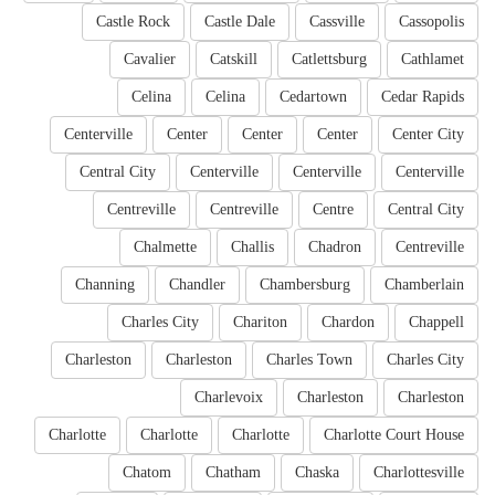
Castle Rock
Castle Dale
Cassville
Cassopolis
Cavalier
Catskill
Catlettsburg
Cathlamet
Celina
Celina
Cedartown
Cedar Rapids
Centerville
Center
Center
Center
Center City
Central City
Centerville
Centerville
Centerville
Centreville
Centreville
Centre
Central City
Chalmette
Challis
Chadron
Centreville
Channing
Chandler
Chambersburg
Chamberlain
Charles City
Chariton
Chardon
Chappell
Charleston
Charleston
Charles Town
Charles City
Charlevoix
Charleston
Charleston
Charlotte
Charlotte
Charlotte
Charlotte Court House
Chatom
Chatham
Chaska
Charlottesville