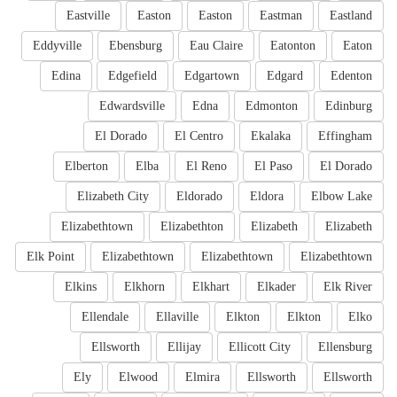
Eastville
Easton
Easton
Eastman
Eastland
Eddyville
Ebensburg
Eau Claire
Eatonton
Eaton
Edina
Edgefield
Edgartown
Edgard
Edenton
Edwardsville
Edna
Edmonton
Edinburg
El Dorado
El Centro
Ekalaka
Effingham
Elberton
Elba
El Reno
El Paso
El Dorado
Elizabeth City
Eldorado
Eldora
Elbow Lake
Elizabethtown
Elizabethton
Elizabeth
Elizabeth
Elk Point
Elizabethtown
Elizabethtown
Elizabethtown
Elkins
Elkhorn
Elkhart
Elkader
Elk River
Ellendale
Ellaville
Elkton
Elkton
Elko
Ellsworth
Ellijay
Ellicott City
Ellensburg
Ely
Elwood
Elmira
Ellsworth
Ellsworth