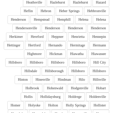
Heathsville
Hazlehurst
Hazlehurst
Hazard
Heflin
Hebron
Heber Springs
Hebbronville
Henderson
Hempstead
Hemphill
Helena
Helena
Hendersonville
Henderson
Henderson
Henderson
Herkimer
Hereford
Heppner
Henrietta
Hennepin
Hettinger
Hertford
Hernando
Hermitage
Hermann
Highmore
Hickman
Hiawatha
Hiawassee
Hillsboro
Hillsboro
Hillsboro
Hillsboro
Hill City
Hillsdale
Hillsborough
Hillsboro
Hillsboro
Hinton
Hinesville
Hindman
Hilo
Hillsville
Holbrook
Hohenwald
Hodgenville
Hobart
Hollis
Hollidaysburg
Holdrege
Holdenville
Homer
Holyoke
Holton
Holly Springs
Hollister