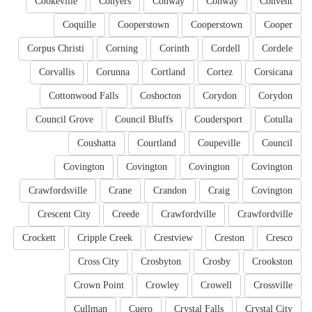
Cookeville
Conyers
Conway
Conway
Convent
Coquille
Cooperstown
Cooperstown
Cooper
Corpus Christi
Corning
Corinth
Cordell
Cordele
Corvallis
Corunna
Cortland
Cortez
Corsicana
Cottonwood Falls
Coshocton
Corydon
Corydon
Council Grove
Council Bluffs
Coudersport
Cotulla
Coushatta
Courtland
Coupeville
Council
Covington
Covington
Covington
Covington
Crawfordsville
Crane
Crandon
Craig
Covington
Crescent City
Creede
Crawfordville
Crawfordville
Crockett
Cripple Creek
Crestview
Creston
Cresco
Cross City
Crosbyton
Crosby
Crookston
Crown Point
Crowley
Crowell
Crossville
Cullman
Cuero
Crystal Falls
Crystal City