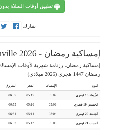
تطبيق أوقات الصلاة بدون
شارك
إمساكية رمضان - Danville 2026
رمضان 1447 هجري (2026 ميلادي)
اليوم
الإمساك
الفجر
الشروق
الأربعاء 18 فيفري
05:07
05:17
06:57
الخميس 19 فيفري
05:06
05:16
06:55
الجمعة 20 فيفري
05:04
05:14
06:54
السبت 21 فيفري
05:03
05:13
06:52