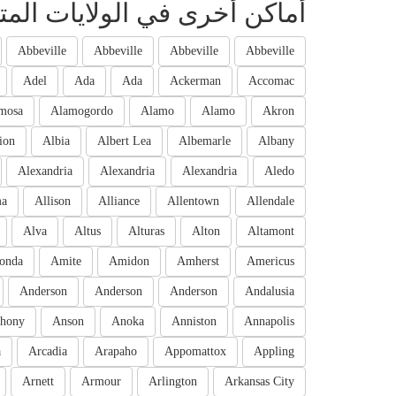
أماكن أخرى في الولايات المت
Abbeville
Abbeville
Abbeville
Abbeville
Adel
Ada
Ada
Ackerman
Accomac
mosa
Alamogordo
Alamo
Alamo
Akron
ion
Albia
Albert Lea
Albemarle
Albany
Alexandria
Alexandria
Alexandria
Aledo
ma
Allison
Alliance
Allentown
Allendale
Alva
Altus
Alturas
Alton
Altamont
onda
Amite
Amidon
Amherst
Americus
Anderson
Anderson
Anderson
Andalusia
hony
Anson
Anoka
Anniston
Annapolis
a
Arcadia
Arapaho
Appomattox
Appling
Arnett
Armour
Arlington
Arkansas City