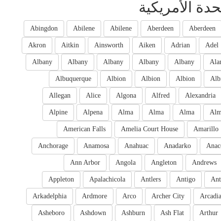
حدة الأمريكية
Abingdon
Abilene
Abilene
Aberdeen
Aberdeen
Akron
Aitkin
Ainsworth
Aiken
Adrian
Adel
Albany
Albany
Albany
Albany
Albany
Ala
Albuquerque
Albion
Albion
Albion
Alb
Allegan
Alice
Algona
Alfred
Alexandria
Alpine
Alpena
Alma
Alma
Alma
Al
American Falls
Amelia Court House
Amarillo
Anchorage
Anamosa
Anahuac
Anadarko
Anac
Ann Arbor
Angola
Angleton
Andrews
Appleton
Apalachicola
Antlers
Antigo
Ant
Arkadelphia
Ardmore
Arco
Archer City
Arcadi
Asheboro
Ashdown
Ashburn
Ash Flat
Arthur