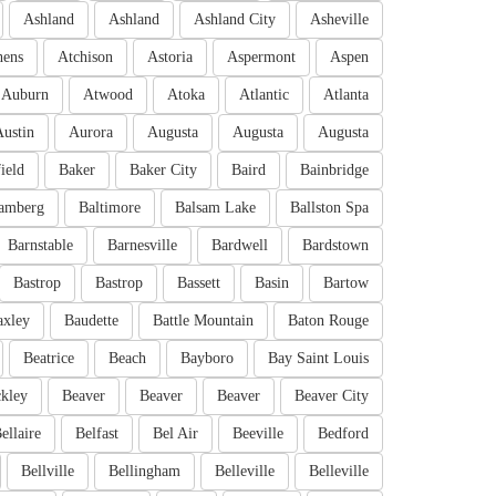
Ashland
Ashland
Ashland City
Asheville
hens
Atchison
Astoria
Aspermont
Aspen
Auburn
Atwood
Atoka
Atlantic
Atlanta
Austin
Aurora
Augusta
Augusta
Augusta
ield
Baker
Baker City
Baird
Bainbridge
amberg
Baltimore
Balsam Lake
Ballston Spa
Barnstable
Barnesville
Bardwell
Bardstown
Bastrop
Bastrop
Bassett
Basin
Bartow
axley
Baudette
Battle Mountain
Baton Rouge
Beatrice
Beach
Bayboro
Bay Saint Louis
kley
Beaver
Beaver
Beaver
Beaver City
ellaire
Belfast
Bel Air
Beeville
Bedford
Bellville
Bellingham
Belleville
Belleville