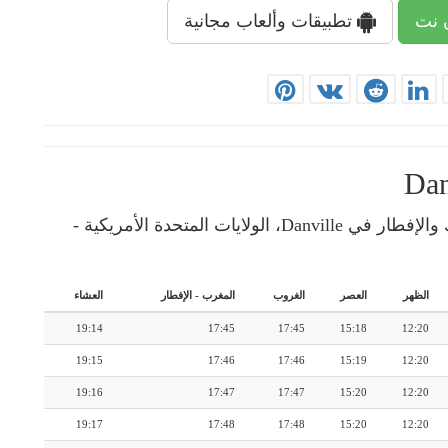
 نت
تطبيقات وألعاب مجانية
إمساكية رمضان: رزنامة شهرية لأوقات الإمساك والإفطار في Danville، الولايات المتحدة الأمريكية -
الظهر
العصر
الغروب
المغرب
-
الإفطار
العشاء
19:14
17:45
17:45
15:18
12:20
19:15
17:46
17:46
15:19
12:20
19:16
17:47
17:47
15:20
12:20
19:17
17:48
17:48
15:20
12:20