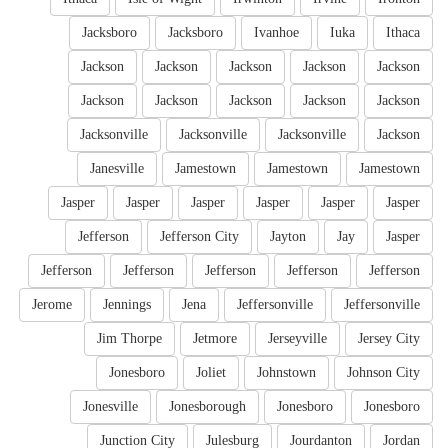
Jacksboro
Jacksboro
Ivanhoe
Iuka
Ithaca
Jackson
Jackson
Jackson
Jackson
Jackson
Jackson
Jackson
Jackson
Jackson
Jackson
Jacksonville
Jacksonville
Jacksonville
Jackson
Janesville
Jamestown
Jamestown
Jamestown
Jasper
Jasper
Jasper
Jasper
Jasper
Jasper
Jefferson
Jefferson City
Jayton
Jay
Jasper
Jefferson
Jefferson
Jefferson
Jefferson
Jefferson
Jerome
Jennings
Jena
Jeffersonville
Jeffersonville
Jim Thorpe
Jetmore
Jerseyville
Jersey City
Jonesboro
Joliet
Johnstown
Johnson City
Jonesville
Jonesborough
Jonesboro
Jonesboro
Junction City
Julesburg
Jourdanton
Jordan