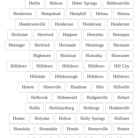
Heflin
Hebron
Heber Springs
Hebbronville
Henderson
Hempstead
Hemphill
Helena
Helena
Hendersonville
Henderson
Henderson
Henderson
Herkimer
Hereford
Heppner
Henrietta
Hennepin
Hettinger
Hertford
Hernando
Hermitage
Hermann
Highmore
Hickman
Hiawatha
Hiawassee
Hillsboro
Hillsboro
Hillsboro
Hillsboro
Hill City
Hillsdale
Hillsborough
Hillsboro
Hillsboro
Hinton
Hinesville
Hindman
Hilo
Hillsville
Holbrook
Hohenwald
Hodgenville
Hobart
Hollis
Hollidaysburg
Holdrege
Holdenville
Homer
Holyoke
Holton
Holly Springs
Hollister
Honolulu
Honesdale
Hondo
Homerville
Homer