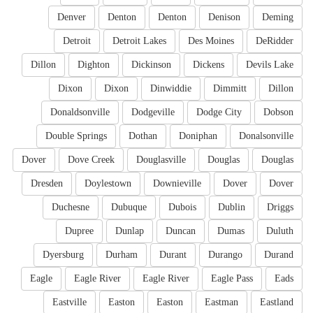
Denver
Denton
Denton
Denison
Deming
Detroit
Detroit Lakes
Des Moines
DeRidder
Dillon
Dighton
Dickinson
Dickens
Devils Lake
Dixon
Dixon
Dinwiddie
Dimmitt
Dillon
Donaldsonville
Dodgeville
Dodge City
Dobson
Double Springs
Dothan
Doniphan
Donalsonville
Dover
Dove Creek
Douglasville
Douglas
Douglas
Dresden
Doylestown
Downieville
Dover
Dover
Duchesne
Dubuque
Dubois
Dublin
Driggs
Dupree
Dunlap
Duncan
Dumas
Duluth
Dyersburg
Durham
Durant
Durango
Durand
Eagle
Eagle River
Eagle River
Eagle Pass
Eads
Eastville
Easton
Easton
Eastman
Eastland