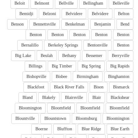
Beloit
Belmont
Bellville
Bellingham
Belleville
Bemidji
Belzoni
Belvidere
Belvidere
Belton
Benson
Bennettsville
Benkelman
Benjamin
Bend
Benton
Benton
Benton
Benton
Benton
Bernalillo
Berkeley Springs
Bentonville
Benton
Big Lake
Beulah
Bethany
Bessemer
Berryville
Billings
Big Timber
Big Spring
Big Rapids
Bishopville
Bisbee
Birmingham
Binghamton
Blackfoot
Black River Falls
Bison
Bismarck
Bland
Blakely
Blairsville
Blair
Blackshear
Bloomington
Bloomfield
Bloomfield
Bloomfield
Blountville
Blountstown
Bloomsburg
Bloomington
Boerne
Bluffton
Blue Ridge
Blue Earth