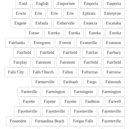
Enid
English
Emporium
Emporia
Emporia
Erwin
Erin
Erie
Erie
Ephrata
Enterprise
Eugene
Eufaula
Estherville
Estancia
Escanaba
Eutaw
Eureka
Eureka
Eureka
Eureka
Fairbanks
Evergreen
Everett
Evansville
Evanston
Fairfield
Fairfield
Fairfield
Fairfax
Fairbury
Fairplay
Fairmont
Fairmont
Fairfield
Fairfield
Falls City
Falls Church
Fallon
Falfurrias
Fairview
Farmerville
Faribault
Fargo
Falmouth
Farmville
Farmington
Farmington
Farmington
Fayette
Fayette
Fayette
Faulkton
Farwell
Fayetteville
Fayetteville
Fayetteville
Fayetteville
Fessenden
Fernandina Beach
Fergus Falls
Fayetteville