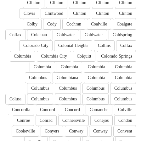
Clinton
Clinton
Clinton
Clinton
Clinton
Clovis
Clintwood
Clinton
Clinton
Clinton
Colby
Cody
Cochran
Coalville
Coalgate
Colfax
Coleman
Coldwater
Coldwater
Coldspring
Colorado City
Colonial Heights
Collins
Colfax
Columbia
Columbia City
Colquitt
Colorado Springs
Columbia
Columbia
Columbia
Columbia
Columbus
Columbiana
Columbia
Columbia
Columbus
Columbus
Columbus
Columbus
Colusa
Columbus
Columbus
Columbus
Columbus
Concordia
Concord
Concord
Comanche
Colville
Conroe
Conrad
Connersville
Conejos
Condon
Cookeville
Conyers
Conway
Conway
Convent