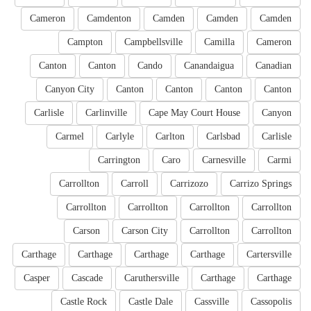
Cameron
Camdenton
Camden
Camden
Camden
Campton
Campbellsville
Camilla
Cameron
Canton
Canton
Cando
Canandaigua
Canadian
Canyon City
Canton
Canton
Canton
Canton
Carlisle
Carlinville
Cape May Court House
Canyon
Carmel
Carlyle
Carlton
Carlsbad
Carlisle
Carrington
Caro
Carnesville
Carmi
Carrollton
Carroll
Carrizozo
Carrizo Springs
Carrollton
Carrollton
Carrollton
Carrollton
Carson
Carson City
Carrollton
Carrollton
Carthage
Carthage
Carthage
Carthage
Cartersville
Casper
Cascade
Caruthersville
Carthage
Carthage
Castle Rock
Castle Dale
Cassville
Cassopolis