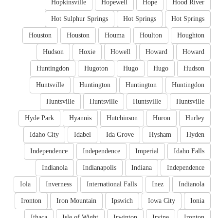
Hopkinsville
Hopewell
Hope
Hood River
Hot Sulphur Springs
Hot Springs
Hot Springs
Houston
Houston
Houma
Houlton
Houghton
Hudson
Hoxie
Howell
Howard
Howard
Huntingdon
Hugoton
Hugo
Hugo
Hudson
Huntsville
Huntington
Huntington
Huntingdon
Huntsville
Huntsville
Huntsville
Huntsville
Hyde Park
Hyannis
Hutchinson
Huron
Hurley
Idaho City
Idabel
Ida Grove
Hysham
Hyden
Independence
Independence
Imperial
Idaho Falls
Indianola
Indianapolis
Indiana
Independence
Iola
Inverness
International Falls
Inez
Indianola
Ironton
Iron Mountain
Ipswich
Iowa City
Ionia
Ithaca
Isle of Wight
Irwinton
Irvine
Ironton