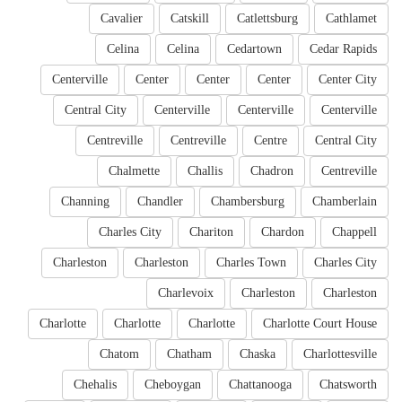
Cavalier
Catskill
Catlettsburg
Cathlamet
Celina
Celina
Cedartown
Cedar Rapids
Centerville
Center
Center
Center
Center City
Central City
Centerville
Centerville
Centerville
Centreville
Centreville
Centre
Central City
Chalmette
Challis
Chadron
Centreville
Channing
Chandler
Chambersburg
Chamberlain
Charles City
Chariton
Chardon
Chappell
Charleston
Charleston
Charles Town
Charles City
Charlevoix
Charleston
Charleston
Charlotte
Charlotte
Charlotte
Charlotte Court House
Chatom
Chatham
Chaska
Charlottesville
Chehalis
Cheboygan
Chattanooga
Chatsworth