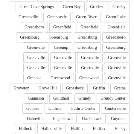
Green Cove Springs
Green Bay
Greeley
Greeley
Greeneville
Greencastle
Green River
Green Lake
Greensboro
Greenfield
Greenfield
Greenfield
Greensburg
Greensburg
Greensburg
Greensboro
Greenville
Greenup
Greensburg
Greensburg
Greenville
Greenville
Greenville
Greenville
Greenville
Greenville
Greenville
Greenville
Grenada
Greenwood
Greenwood
Greenville
Groveton
Grove Hill
Groesbeck
Griffin
Gretna
Gunnison
Guildhall
Grundy
Grundy Center
Guthrie
Guthrie
Guthrie Center
Guntersville
Hahnville
Hagerstown
Hackensack
Guymon
Hallock
Hallettsville
Halifax
Halifax
Hailey