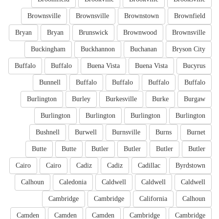
Brownsville
Brownsville
Brownstown
Brownfield
Bryan
Bryan
Brunswick
Brownwood
Brownsville
Buckingham
Buckhannon
Buchanan
Bryson City
Buffalo
Buffalo
Buena Vista
Buena Vista
Bucyrus
Bunnell
Buffalo
Buffalo
Buffalo
Buffalo
Burlington
Burley
Burkesville
Burke
Burgaw
Burlington
Burlington
Burlington
Burlington
Bushnell
Burwell
Burnsville
Burns
Burnet
Butte
Butte
Butler
Butler
Butler
Butler
Cairo
Cairo
Cadiz
Cadiz
Cadillac
Byrdstown
Calhoun
Caledonia
Caldwell
Caldwell
Caldwell
Cambridge
Cambridge
California
Calhoun
Camden
Camden
Camden
Cambridge
Cambridge