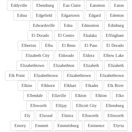
Eddyville
Ebensburg
Eau Claire
Eatonton
Eaton
Edina
Edgefield
Edgartown
Edgard
Edenton
Edwardsville
Edna
Edmonton
Edinburg
El Dorado
El Centro
Ekalaka
Effingham
Elberton
Elba
El Reno
El Paso
El Dorado
Elizabeth City
Eldorado
Eldora
Elbow Lake
Elizabethtown
Elizabethton
Elizabeth
Elizabeth
Elk Point
Elizabethtown
Elizabethtown
Elizabethtown
Elkins
Elkhorn
Elkhart
Elkader
Elk River
Ellendale
Ellaville
Elkton
Elkton
Elko
Ellsworth
Ellijay
Ellicott City
Ellensburg
Ely
Elwood
Elmira
Ellsworth
Ellsworth
Emory
Emmett
Emmetsburg
Eminence
Elyria