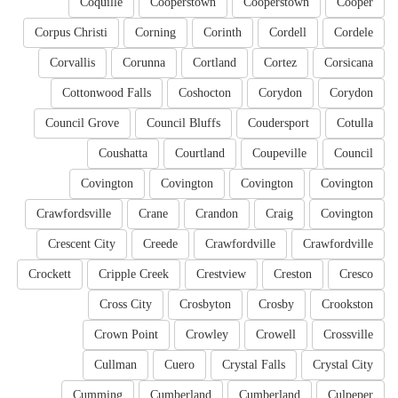
Coquille
Cooperstown
Cooperstown
Cooper
Corpus Christi
Corning
Corinth
Cordell
Cordele
Corvallis
Corunna
Cortland
Cortez
Corsicana
Cottonwood Falls
Coshocton
Corydon
Corydon
Council Grove
Council Bluffs
Coudersport
Cotulla
Coushatta
Courtland
Coupeville
Council
Covington
Covington
Covington
Covington
Crawfordsville
Crane
Crandon
Craig
Covington
Crescent City
Creede
Crawfordville
Crawfordville
Crockett
Cripple Creek
Crestview
Creston
Cresco
Cross City
Crosbyton
Crosby
Crookston
Crown Point
Crowley
Crowell
Crossville
Cullman
Cuero
Crystal Falls
Crystal City
Cumming
Cumberland
Cumberland
Culpeper