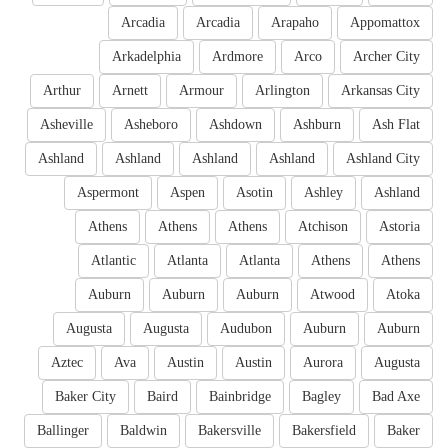
Arcadia
Arcadia
Arapaho
Appomattox
Arkadelphia
Ardmore
Arco
Archer City
Arthur
Arnett
Armour
Arlington
Arkansas City
Asheville
Asheboro
Ashdown
Ashburn
Ash Flat
Ashland
Ashland
Ashland
Ashland
Ashland City
Aspermont
Aspen
Asotin
Ashley
Ashland
Athens
Athens
Athens
Atchison
Astoria
Atlantic
Atlanta
Atlanta
Athens
Athens
Auburn
Auburn
Auburn
Atwood
Atoka
Augusta
Augusta
Audubon
Auburn
Auburn
Aztec
Ava
Austin
Austin
Aurora
Augusta
Baker City
Baird
Bainbridge
Bagley
Bad Axe
Ballinger
Baldwin
Bakersville
Bakersfield
Baker