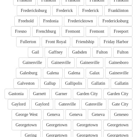
Franklin
Franklin
Franklin
Franklin
Franklin
Fredericksburg
Frederick
Frederick
Franklinton
Freehold
Fredonia
Fredericktown
Fredericksburg
Fresno
Frenchburg
Fremont
Fremont
Freeport
Fullerton
Front Royal
Friendship
Friday Harbor
Gail
Gaffney
Gadsden
Fulton
Fulton
Gainesville
Gainesville
Gainesville
Gainesboro
Galesburg
Galena
Galena
Galax
Gainesville
Galveston
Gallup
Gallipolis
Gallatin
Gallatin
Gastonia
Garnett
Garner
Garden City
Garden City
Gaylord
Gaylord
Gatesville
Gatesville
Gate City
George West
Geneva
Geneva
Geneva
Geneseo
Georgetown
Georgetown
Georgetown
Georgetown
Gering
Georgetown
Georgetown
Georgetown