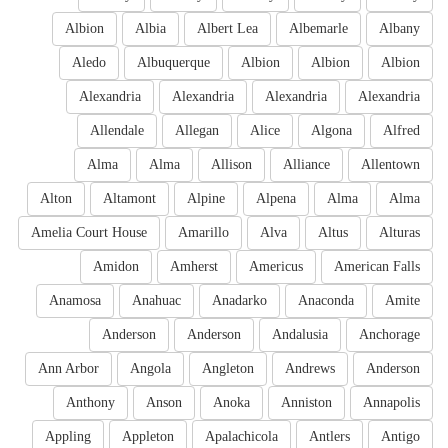
Albion
Albia
Albert Lea
Albemarle
Albany
Aledo
Albuquerque
Albion
Albion
Albion
Alexandria
Alexandria
Alexandria
Alexandria
Allendale
Allegan
Alice
Algona
Alfred
Alma
Alma
Allison
Alliance
Allentown
Alton
Altamont
Alpine
Alpena
Alma
Alma
Amelia Court House
Amarillo
Alva
Altus
Alturas
Amidon
Amherst
Americus
American Falls
Anamosa
Anahuac
Anadarko
Anaconda
Amite
Anderson
Anderson
Andalusia
Anchorage
Ann Arbor
Angola
Angleton
Andrews
Anderson
Anthony
Anson
Anoka
Anniston
Annapolis
Appling
Appleton
Apalachicola
Antlers
Antigo