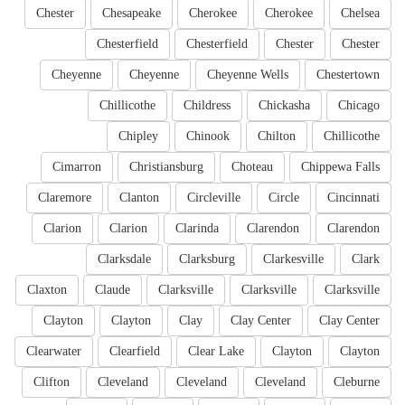
Chester
Chesapeake
Cherokee
Cherokee
Chelsea
Chesterfield
Chesterfield
Chester
Chester
Cheyenne
Cheyenne
Cheyenne Wells
Chestertown
Chillicothe
Childress
Chickasha
Chicago
Chipley
Chinook
Chilton
Chillicothe
Cimarron
Christiansburg
Choteau
Chippewa Falls
Claremore
Clanton
Circleville
Circle
Cincinnati
Clarion
Clarion
Clarinda
Clarendon
Clarendon
Clarksdale
Clarksburg
Clarkesville
Clark
Claxton
Claude
Clarksville
Clarksville
Clarksville
Clayton
Clayton
Clay
Clay Center
Clay Center
Clearwater
Clearfield
Clear Lake
Clayton
Clayton
Clifton
Cleveland
Cleveland
Cleveland
Cleburne