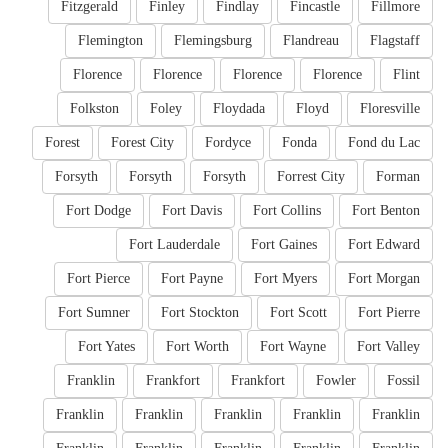
Fitzgerald
Finley
Findlay
Fincastle
Fillmore
Flemington
Flemingsburg
Flandreau
Flagstaff
Florence
Florence
Florence
Florence
Flint
Folkston
Foley
Floydada
Floyd
Floresville
Forest
Forest City
Fordyce
Fonda
Fond du Lac
Forsyth
Forsyth
Forsyth
Forrest City
Forman
Fort Dodge
Fort Davis
Fort Collins
Fort Benton
Fort Lauderdale
Fort Gaines
Fort Edward
Fort Pierce
Fort Payne
Fort Myers
Fort Morgan
Fort Sumner
Fort Stockton
Fort Scott
Fort Pierre
Fort Yates
Fort Worth
Fort Wayne
Fort Valley
Franklin
Frankfort
Frankfort
Fowler
Fossil
Franklin
Franklin
Franklin
Franklin
Franklin