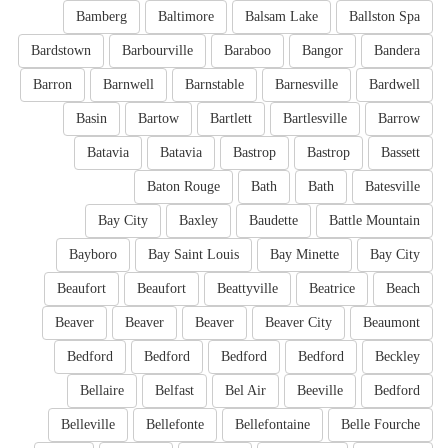
Bamberg
Baltimore
Balsam Lake
Ballston Spa
Bardstown
Barbourville
Baraboo
Bangor
Bandera
Barron
Barnwell
Barnstable
Barnesville
Bardwell
Basin
Bartow
Bartlett
Bartlesville
Barrow
Batavia
Batavia
Bastrop
Bastrop
Bassett
Baton Rouge
Bath
Bath
Batesville
Bay City
Baxley
Baudette
Battle Mountain
Bayboro
Bay Saint Louis
Bay Minette
Bay City
Beaufort
Beaufort
Beattyville
Beatrice
Beach
Beaver
Beaver
Beaver
Beaver City
Beaumont
Bedford
Bedford
Bedford
Bedford
Beckley
Bellaire
Belfast
Bel Air
Beeville
Bedford
Belleville
Bellefonte
Bellefontaine
Belle Fourche