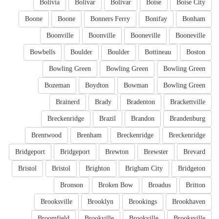
Bolivia
Bolivar
Bolivar
Boise
Boise City
Boone
Boone
Bonners Ferry
Bonifay
Bonham
Boonville
Boonville
Booneville
Booneville
Bowbells
Boulder
Boulder
Bottineau
Boston
Bowling Green
Bowling Green
Bowling Green
Bozeman
Boydton
Bowman
Bowling Green
Brainerd
Brady
Bradenton
Brackettville
Breckenridge
Brazil
Brandon
Brandenburg
Brentwood
Brenham
Breckenridge
Breckenridge
Bridgeport
Bridgeport
Brewton
Brewster
Brevard
Bristol
Bristol
Brighton
Brigham City
Bridgeton
Bronson
Broken Bow
Broadus
Britton
Brooksville
Brooklyn
Brookings
Brookhaven
Broomfield
Brookville
Brookville
Brooksville