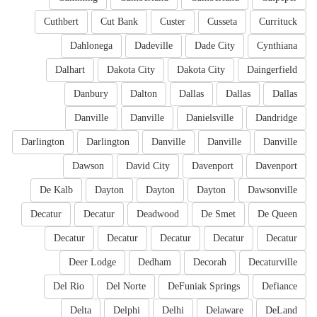
Cuthbert
Cut Bank
Custer
Cusseta
Currituck
Dahlonega
Dadeville
Dade City
Cynthiana
Dalhart
Dakota City
Dakota City
Daingerfield
Danbury
Dalton
Dallas
Dallas
Dallas
Danville
Danville
Danielsville
Dandridge
Darlington
Darlington
Danville
Danville
Danville
Dawson
David City
Davenport
Davenport
De Kalb
Dayton
Dayton
Dayton
Dawsonville
Decatur
Decatur
Deadwood
De Smet
De Queen
Decatur
Decatur
Decatur
Decatur
Decatur
Deer Lodge
Dedham
Decorah
Decaturville
Del Rio
Del Norte
DeFuniak Springs
Defiance
Delta
Delphi
Delhi
Delaware
DeLand