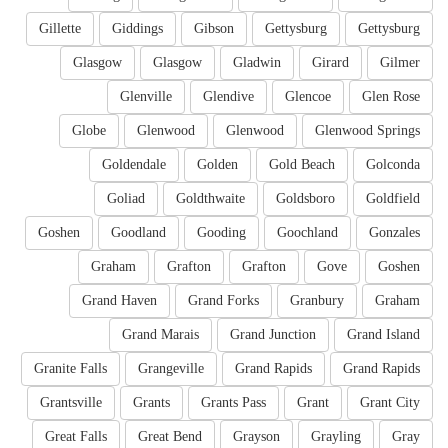
Gillette
Giddings
Gibson
Gettysburg
Gettysburg
Glasgow
Glasgow
Gladwin
Girard
Gilmer
Glenville
Glendive
Glencoe
Glen Rose
Globe
Glenwood
Glenwood
Glenwood Springs
Goldendale
Golden
Gold Beach
Golconda
Goliad
Goldthwaite
Goldsboro
Goldfield
Goshen
Goodland
Gooding
Goochland
Gonzales
Graham
Grafton
Grafton
Gove
Goshen
Grand Haven
Grand Forks
Granbury
Graham
Grand Marais
Grand Junction
Grand Island
Granite Falls
Grangeville
Grand Rapids
Grand Rapids
Grantsville
Grants
Grants Pass
Grant
Grant City
Great Falls
Great Bend
Grayson
Grayling
Gray