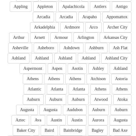
Appling
Appleton
Apalachicola
Antlers
Antigo
Arcadia
Arcadia
Arapaho
Appomattox
Arkadelphia
Ardmore
Arco
Archer City
Arthur
Arnett
Armour
Arlington
Arkansas City
Asheville
Asheboro
Ashdown
Ashburn
Ash Flat
Ashland
Ashland
Ashland
Ashland
Ashland City
Aspermont
Aspen
Asotin
Ashley
Ashland
Athens
Athens
Athens
Atchison
Astoria
Atlantic
Atlanta
Atlanta
Athens
Athens
Auburn
Auburn
Auburn
Atwood
Atoka
Augusta
Augusta
Audubon
Auburn
Auburn
Aztec
Ava
Austin
Austin
Aurora
Augusta
Baker City
Baird
Bainbridge
Bagley
Bad Axe