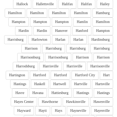
Hallock
Hallettsville
Halifax
Halifax
Hailey
Hamilton
Hamilton
Hamilton
Hamilton
Hamburg
Hampton
Hampton
Hampton
Hamlin
Hamilton
Hardin
Hardin
Hanover
Hanford
Hampton
Harrisburg
Harlowton
Harlan
Harlan
Hardinsburg
Harrison
Harrisburg
Harrisburg
Harrisburg
Harrisonburg
Harrisonburg
Harrison
Harrison
Harrodsburg
Harrisville
Harrisville
Harrisonville
Hartington
Hartford
Hartford
Hartford City
Hart
Hastings
Haskell
Hartwell
Hartville
Hartsville
Havre
Havana
Hattiesburg
Hastings
Hastings
Hayes Center
Hawthorne
Hawkinsville
Hawesville
Hayward
Hayti
Hays
Hayneville
Hayesville