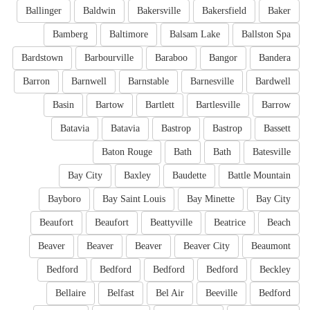
Ballinger
Baldwin
Bakersville
Bakersfield
Baker
Bamberg
Baltimore
Balsam Lake
Ballston Spa
Bardstown
Barbourville
Baraboo
Bangor
Bandera
Barron
Barnwell
Barnstable
Barnesville
Bardwell
Basin
Bartow
Bartlett
Bartlesville
Barrow
Batavia
Batavia
Bastrop
Bastrop
Bassett
Baton Rouge
Bath
Bath
Batesville
Bay City
Baxley
Baudette
Battle Mountain
Bayboro
Bay Saint Louis
Bay Minette
Bay City
Beaufort
Beaufort
Beattyville
Beatrice
Beach
Beaver
Beaver
Beaver
Beaver City
Beaumont
Bedford
Bedford
Bedford
Bedford
Beckley
Bellaire
Belfast
Bel Air
Beeville
Bedford