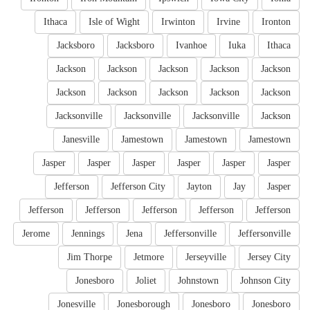
Ithaca
Isle of Wight
Irwinton
Irvine
Ironton
Jacksboro
Jacksboro
Ivanhoe
Iuka
Ithaca
Jackson
Jackson
Jackson
Jackson
Jackson
Jackson
Jackson
Jackson
Jackson
Jackson
Jacksonville
Jacksonville
Jacksonville
Jackson
Janesville
Jamestown
Jamestown
Jamestown
Jasper
Jasper
Jasper
Jasper
Jasper
Jasper
Jefferson
Jefferson City
Jayton
Jay
Jasper
Jefferson
Jefferson
Jefferson
Jefferson
Jefferson
Jerome
Jennings
Jena
Jeffersonville
Jeffersonville
Jim Thorpe
Jetmore
Jerseyville
Jersey City
Jonesboro
Joliet
Johnstown
Johnson City
Jonesville
Jonesborough
Jonesboro
Jonesboro