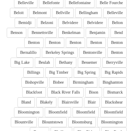
Belleville
Bellefonte
Bellefontaine
Belle Fourche
Beloit
Belmont
Bellville
Bellingham
Belleville
Bemidji
Belzoni
Belvidere
Belvidere
Belton
Benson
Bennettsville
Benkelman
Benjamin
Bend
Benton
Benton
Benton
Benton
Benton
Bernalillo
Berkeley Springs
Bentonville
Benton
Big Lake
Beulah
Bethany
Bessemer
Berryville
Billings
Big Timber
Big Spring
Big Rapids
Bishopville
Bisbee
Birmingham
Binghamton
Blackfoot
Black River Falls
Bison
Bismarck
Bland
Blakely
Blairsville
Blair
Blackshear
Bloomington
Bloomfield
Bloomfield
Bloomfield
Blountville
Blountstown
Bloomsburg
Bloomington