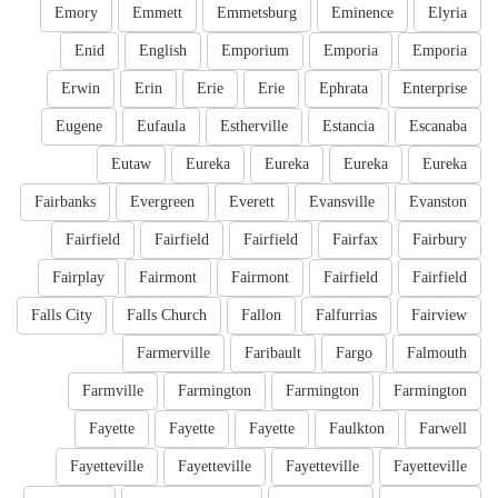
Emory
Emmett
Emmetsburg
Eminence
Elyria
Enid
English
Emporium
Emporia
Emporia
Erwin
Erin
Erie
Erie
Ephrata
Enterprise
Eugene
Eufaula
Estherville
Estancia
Escanaba
Eutaw
Eureka
Eureka
Eureka
Eureka
Fairbanks
Evergreen
Everett
Evansville
Evanston
Fairfield
Fairfield
Fairfield
Fairfax
Fairbury
Fairplay
Fairmont
Fairmont
Fairfield
Fairfield
Falls City
Falls Church
Fallon
Falfurrias
Fairview
Farmerville
Faribault
Fargo
Falmouth
Farmville
Farmington
Farmington
Farmington
Fayette
Fayette
Fayette
Faulkton
Farwell
Fayetteville
Fayetteville
Fayetteville
Fayetteville