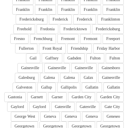
Franklin
Franklin
Franklin
Franklin
Franklin
Fredericksburg
Frederick
Frederick
Franklinton
Freehold
Fredonia
Fredericktown
Fredericksburg
Fresno
Frenchburg
Fremont
Fremont
Freeport
Fullerton
Front Royal
Friendship
Friday Harbor
Gail
Gaffney
Gadsden
Fulton
Fulton
Gainesville
Gainesville
Gainesville
Gainesboro
Galesburg
Galena
Galena
Galax
Gainesville
Galveston
Gallup
Gallipolis
Gallatin
Gallatin
Gastonia
Garnett
Garner
Garden City
Garden City
Gaylord
Gaylord
Gatesville
Gatesville
Gate City
George West
Geneva
Geneva
Geneva
Geneseo
Georgetown
Georgetown
Georgetown
Georgetown