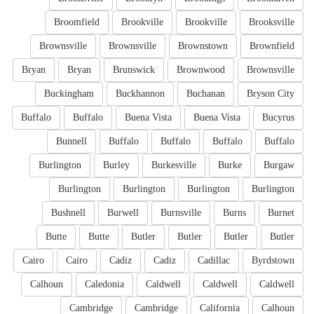
Broomfield
Brookville
Brookville
Brooksville
Brownsville
Brownsville
Brownstown
Brownfield
Bryan
Bryan
Brunswick
Brownwood
Brownsville
Buckingham
Buckhannon
Buchanan
Bryson City
Buffalo
Buffalo
Buena Vista
Buena Vista
Bucyrus
Bunnell
Buffalo
Buffalo
Buffalo
Buffalo
Burlington
Burley
Burkesville
Burke
Burgaw
Burlington
Burlington
Burlington
Burlington
Bushnell
Burwell
Burnsville
Burns
Burnet
Butte
Butte
Butler
Butler
Butler
Butler
Cairo
Cairo
Cadiz
Cadiz
Cadillac
Byrdstown
Calhoun
Caledonia
Caldwell
Caldwell
Caldwell
Cambridge
Cambridge
California
Calhoun