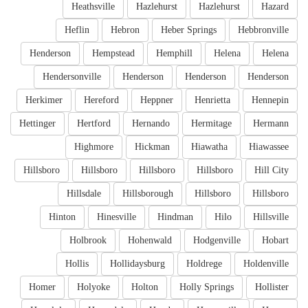
Heathsville
Hazlehurst
Hazlehurst
Hazard
Heflin
Hebron
Heber Springs
Hebbronville
Henderson
Hempstead
Hemphill
Helena
Helena
Hendersonville
Henderson
Henderson
Henderson
Herkimer
Hereford
Heppner
Henrietta
Hennepin
Hettinger
Hertford
Hernando
Hermitage
Hermann
Highmore
Hickman
Hiawatha
Hiawassee
Hillsboro
Hillsboro
Hillsboro
Hillsboro
Hill City
Hillsdale
Hillsborough
Hillsboro
Hillsboro
Hinton
Hinesville
Hindman
Hilo
Hillsville
Holbrook
Hohenwald
Hodgenville
Hobart
Hollis
Hollidaysburg
Holdrege
Holdenville
Homer
Holyoke
Holton
Holly Springs
Hollister