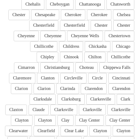
Chehalis
Cheboygan
Chattanooga
Chatsworth
Chester
Chesapeake
Cherokee
Cherokee
Chelsea
Chesterfield
Chesterfield
Chester
Chester
Cheyenne
Cheyenne
Cheyenne Wells
Chestertown
Chillicothe
Childress
Chickasha
Chicago
Chipley
Chinook
Chilton
Chillicothe
Cimarron
Christiansburg
Choteau
Chippewa Falls
Claremore
Clanton
Circleville
Circle
Cincinnati
Clarion
Clarion
Clarinda
Clarendon
Clarendon
Clarksdale
Clarksburg
Clarkesville
Clark
Claxton
Claude
Clarksville
Clarksville
Clarksville
Clayton
Clayton
Clay
Clay Center
Clay Center
Clearwater
Clearfield
Clear Lake
Clayton
Clayton