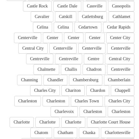
Castle Rock
Castle Dale
Cassville
Cassopolis
Cavalier
Catskill
Catlettsburg
Cathlamet
Celina
Celina
Cedartown
Cedar Rapids
Centerville
Center
Center
Center
Center City
Central City
Centerville
Centerville
Centerville
Centreville
Centreville
Centre
Central City
Chalmette
Challis
Chadron
Centreville
Channing
Chandler
Chambersburg
Chamberlain
Charles City
Chariton
Chardon
Chappell
Charleston
Charleston
Charles Town
Charles City
Charlevoix
Charleston
Charleston
Charlotte
Charlotte
Charlotte
Charlotte Court House
Chatom
Chatham
Chaska
Charlottesville