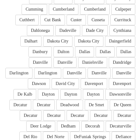
Cumming
Cumberland
Cumberland
Culpeper
Cuthbert
Cut Bank
Custer
Cusseta
Currituck
Dahlonega
Dadeville
Dade City
Cynthiana
Dalhart
Dakota City
Dakota City
Daingerfield
Danbury
Dalton
Dallas
Dallas
Dallas
Danville
Danville
Danielsville
Dandridge
Darlington
Darlington
Danville
Danville
Danville
Dawson
David City
Davenport
Davenport
De Kalb
Dayton
Dayton
Dayton
Dawsonville
Decatur
Decatur
Deadwood
De Smet
De Queen
Decatur
Decatur
Decatur
Decatur
Decatur
Deer Lodge
Dedham
Decorah
Decaturville
Del Rio
Del Norte
DeFuniak Springs
Defiance