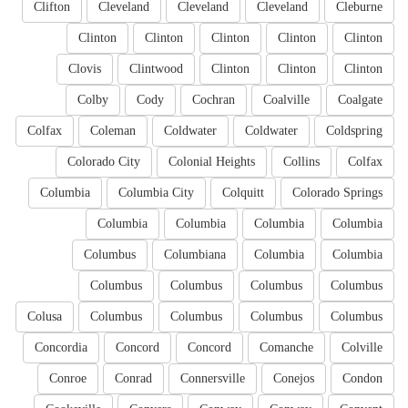
Clifton
Cleveland
Cleveland
Cleveland
Cleburne
Clinton
Clinton
Clinton
Clinton
Clinton
Clovis
Clintwood
Clinton
Clinton
Clinton
Colby
Cody
Cochran
Coalville
Coalgate
Colfax
Coleman
Coldwater
Coldwater
Coldspring
Colorado City
Colonial Heights
Collins
Colfax
Columbia
Columbia City
Colquitt
Colorado Springs
Columbia
Columbia
Columbia
Columbia
Columbus
Columbiana
Columbia
Columbia
Columbus
Columbus
Columbus
Columbus
Colusa
Columbus
Columbus
Columbus
Columbus
Concordia
Concord
Concord
Comanche
Colville
Conroe
Conrad
Connersville
Conejos
Condon