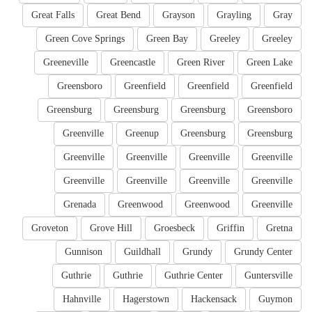
Great Falls
Great Bend
Grayson
Grayling
Gray
Green Cove Springs
Green Bay
Greeley
Greeley
Greeneville
Greencastle
Green River
Green Lake
Greensboro
Greenfield
Greenfield
Greenfield
Greensburg
Greensburg
Greensburg
Greensboro
Greenville
Greenup
Greensburg
Greensburg
Greenville
Greenville
Greenville
Greenville
Greenville
Greenville
Greenville
Greenville
Grenada
Greenwood
Greenwood
Greenville
Groveton
Grove Hill
Groesbeck
Griffin
Gretna
Gunnison
Guildhall
Grundy
Grundy Center
Guthrie
Guthrie
Guthrie Center
Guntersville
Hahnville
Hagerstown
Hackensack
Guymon