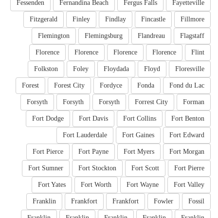
Fessenden
Fernandina Beach
Fergus Falls
Fayetteville
Fitzgerald
Finley
Findlay
Fincastle
Fillmore
Flemington
Flemingsburg
Flandreau
Flagstaff
Florence
Florence
Florence
Florence
Flint
Folkston
Foley
Floydada
Floyd
Floresville
Forest
Forest City
Fordyce
Fonda
Fond du Lac
Forsyth
Forsyth
Forsyth
Forrest City
Forman
Fort Dodge
Fort Davis
Fort Collins
Fort Benton
Fort Lauderdale
Fort Gaines
Fort Edward
Fort Pierce
Fort Payne
Fort Myers
Fort Morgan
Fort Sumner
Fort Stockton
Fort Scott
Fort Pierre
Fort Yates
Fort Worth
Fort Wayne
Fort Valley
Franklin
Frankfort
Frankfort
Fowler
Fossil
Franklin
Franklin
Franklin
Franklin
Franklin