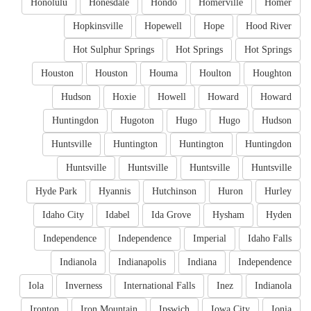
Honolulu
Honesdale
Hondo
Homerville
Homer
Hopkinsville
Hopewell
Hope
Hood River
Hot Sulphur Springs
Hot Springs
Hot Springs
Houston
Houston
Houma
Houlton
Houghton
Hudson
Hoxie
Howell
Howard
Howard
Huntingdon
Hugoton
Hugo
Hugo
Hudson
Huntsville
Huntington
Huntington
Huntingdon
Huntsville
Huntsville
Huntsville
Huntsville
Hyde Park
Hyannis
Hutchinson
Huron
Hurley
Idaho City
Idabel
Ida Grove
Hysham
Hyden
Independence
Independence
Imperial
Idaho Falls
Indianola
Indianapolis
Indiana
Independence
Iola
Inverness
International Falls
Inez
Indianola
Ironton
Iron Mountain
Ipswich
Iowa City
Ionia