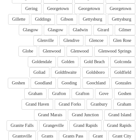
Gering
Georgetown
Georgetown
Georgetown
Gillette
Giddings
Gibson
Gettysburg
Gettysburg
Glasgow
Glasgow
Gladwin
Girard
Gilmer
Glenville
Glendive
Glencoe
Glen Rose
Globe
Glenwood
Glenwood
Glenwood Springs
Goldendale
Golden
Gold Beach
Golconda
Goliad
Goldthwaite
Goldsboro
Goldfield
Goshen
Goodland
Gooding
Goochland
Gonzales
Graham
Grafton
Grafton
Gove
Goshen
Grand Haven
Grand Forks
Granbury
Graham
Grand Marais
Grand Junction
Grand Island
Granite Falls
Grangeville
Grand Rapids
Grand Rapids
Grantsville
Grants
Grants Pass
Grant
Grant City