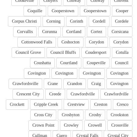
Cookeville
Conyers
Conway
Conway
Convent
Coquille
Cooperstown
Cooperstown
Cooper
Corpus Christi
Corning
Corinth
Cordell
Cordele
Corvallis
Corunna
Cortland
Cortez
Corsicana
Cottonwood Falls
Coshocton
Corydon
Corydon
Council Grove
Council Bluffs
Coudersport
Cotulla
Coushatta
Courtland
Coupeville
Council
Covington
Covington
Covington
Covington
Crawfordsville
Crane
Crandon
Craig
Covington
Crescent City
Creede
Crawfordville
Crawfordville
Crockett
Cripple Creek
Crestview
Creston
Cresco
Cross City
Crosbyton
Crosby
Crookston
Crown Point
Crowley
Crowell
Crossville
Cullman
Cuero
Crystal Falls
Crystal City