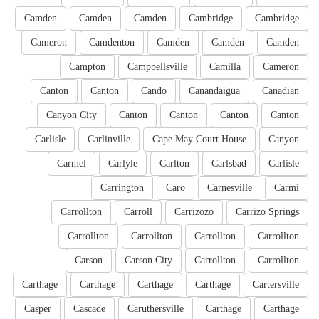
Camden
Camden
Camden
Cambridge
Cambridge
Cameron
Camdenton
Camden
Camden
Camden
Campton
Campbellsville
Camilla
Cameron
Canton
Canton
Cando
Canandaigua
Canadian
Canyon City
Canton
Canton
Canton
Canton
Carlisle
Carlinville
Cape May Court House
Canyon
Carmel
Carlyle
Carlton
Carlsbad
Carlisle
Carrington
Caro
Carnesville
Carmi
Carrollton
Carroll
Carrizozo
Carrizo Springs
Carrollton
Carrollton
Carrollton
Carrollton
Carson
Carson City
Carrollton
Carrollton
Carthage
Carthage
Carthage
Carthage
Cartersville
Casper
Cascade
Caruthersville
Carthage
Carthage