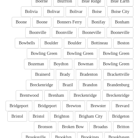
Boerne
Bluffton
Blue Ridge
Blue Earth
Bolivia
Bolivar
Bolivar
Boise
Boise City
Boone
Boone
Bonners Ferry
Bonifay
Bonham
Boonville
Boonville
Booneville
Booneville
Bowbells
Boulder
Boulder
Bottineau
Boston
Bowling Green
Bowling Green
Bowling Green
Bozeman
Boydton
Bowman
Bowling Green
Brainerd
Brady
Bradenton
Brackettville
Breckenridge
Brazil
Brandon
Brandenburg
Brentwood
Brenham
Breckenridge
Breckenridge
Bridgeport
Bridgeport
Brewton
Brewster
Brevard
Bristol
Bristol
Brighton
Brigham City
Bridgeton
Bronson
Broken Bow
Broadus
Britton
Brooksville
Brooklyn
Brookings
Brookhaven