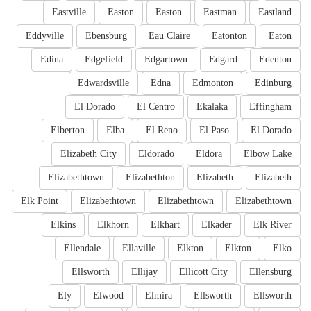
Eastville
Easton
Easton
Eastman
Eastland
Eddyville
Ebensburg
Eau Claire
Eatonton
Eaton
Edina
Edgefield
Edgartown
Edgard
Edenton
Edwardsville
Edna
Edmonton
Edinburg
El Dorado
El Centro
Ekalaka
Effingham
Elberton
Elba
El Reno
El Paso
El Dorado
Elizabeth City
Eldorado
Eldora
Elbow Lake
Elizabethtown
Elizabethton
Elizabeth
Elizabeth
Elk Point
Elizabethtown
Elizabethtown
Elizabethtown
Elkins
Elkhorn
Elkhart
Elkader
Elk River
Ellendale
Ellaville
Elkton
Elkton
Elko
Ellsworth
Ellijay
Ellicott City
Ellensburg
Ely
Elwood
Elmira
Ellsworth
Ellsworth