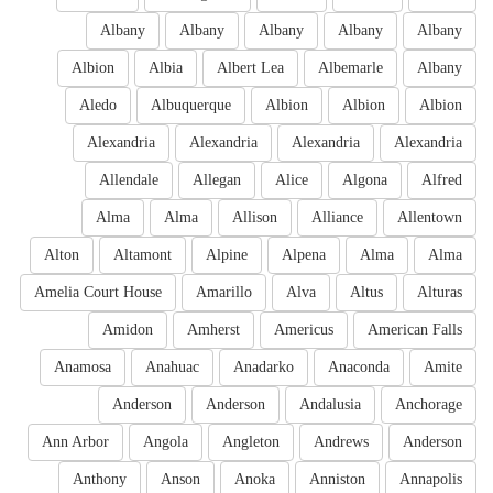
Albany
Albany
Albany
Albany
Albany
Albion
Albia
Albert Lea
Albemarle
Albany
Aledo
Albuquerque
Albion
Albion
Albion
Alexandria
Alexandria
Alexandria
Alexandria
Allendale
Allegan
Alice
Algona
Alfred
Alma
Alma
Allison
Alliance
Allentown
Alton
Altamont
Alpine
Alpena
Alma
Alma
Amelia Court House
Amarillo
Alva
Altus
Alturas
Amidon
Amherst
Americus
American Falls
Anamosa
Anahuac
Anadarko
Anaconda
Amite
Anderson
Anderson
Andalusia
Anchorage
Ann Arbor
Angola
Angleton
Andrews
Anderson
Anthony
Anson
Anoka
Anniston
Annapolis