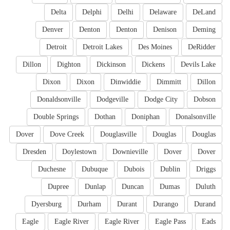
Delta
Delphi
Delhi
Delaware
DeLand
Denver
Denton
Denton
Denison
Deming
Detroit
Detroit Lakes
Des Moines
DeRidder
Dillon
Dighton
Dickinson
Dickens
Devils Lake
Dixon
Dixon
Dinwiddie
Dimmitt
Dillon
Donaldsonville
Dodgeville
Dodge City
Dobson
Double Springs
Dothan
Doniphan
Donalsonville
Dover
Dove Creek
Douglasville
Douglas
Douglas
Dresden
Doylestown
Downieville
Dover
Dover
Duchesne
Dubuque
Dubois
Dublin
Driggs
Dupree
Dunlap
Duncan
Dumas
Duluth
Dyersburg
Durham
Durant
Durango
Durand
Eagle
Eagle River
Eagle River
Eagle Pass
Eads