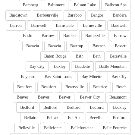
Bamberg
Baltimore
Balsam Lake
Ballston Spa
Bardstown
Barbourville
Baraboo
Bangor
Bandera
Barron
Barnwell
Barnstable
Barnesville
Bardwell
Basin
Bartow
Bartlett
Bartlesville
Barrow
Batavia
Batavia
Bastrop
Bastrop
Bassett
Baton Rouge
Bath
Bath
Batesville
Bay City
Baxley
Baudette
Battle Mountain
Bayboro
Bay Saint Louis
Bay Minette
Bay City
Beaufort
Beaufort
Beattyville
Beatrice
Beach
Beaver
Beaver
Beaver
Beaver City
Beaumont
Bedford
Bedford
Bedford
Bedford
Beckley
Bellaire
Belfast
Bel Air
Beeville
Bedford
Belleville
Bellefonte
Bellefontaine
Belle Fourche