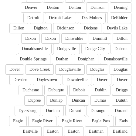
Denver
Denton
Denton
Denison
Deming
Detroit
Detroit Lakes
Des Moines
DeRidder
Dillon
Dighton
Dickinson
Dickens
Devils Lake
Dixon
Dixon
Dinwiddie
Dimmitt
Dillon
Donaldsonville
Dodgeville
Dodge City
Dobson
Double Springs
Dothan
Doniphan
Donalsonville
Dover
Dove Creek
Douglasville
Douglas
Douglas
Dresden
Doylestown
Downieville
Dover
Dover
Duchesne
Dubuque
Dubois
Dublin
Driggs
Dupree
Dunlap
Duncan
Dumas
Duluth
Dyersburg
Durham
Durant
Durango
Durand
Eagle
Eagle River
Eagle River
Eagle Pass
Eads
Eastville
Easton
Easton
Eastman
Eastland