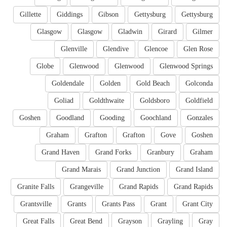
Gillette
Giddings
Gibson
Gettysburg
Gettysburg
Glasgow
Glasgow
Gladwin
Girard
Gilmer
Glenville
Glendive
Glencoe
Glen Rose
Globe
Glenwood
Glenwood
Glenwood Springs
Goldendale
Golden
Gold Beach
Golconda
Goliad
Goldthwaite
Goldsboro
Goldfield
Goshen
Goodland
Gooding
Goochland
Gonzales
Graham
Grafton
Grafton
Gove
Goshen
Grand Haven
Grand Forks
Granbury
Graham
Grand Marais
Grand Junction
Grand Island
Granite Falls
Grangeville
Grand Rapids
Grand Rapids
Grantsville
Grants
Grants Pass
Grant
Grant City
Great Falls
Great Bend
Grayson
Grayling
Gray