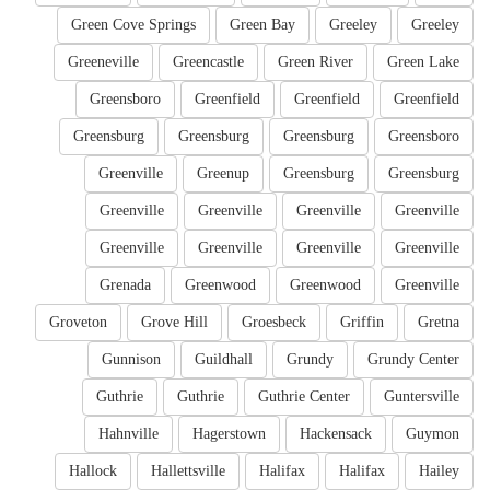
Green Cove Springs
Green Bay
Greeley
Greeley
Greeneville
Greencastle
Green River
Green Lake
Greensboro
Greenfield
Greenfield
Greenfield
Greensburg
Greensburg
Greensburg
Greensboro
Greenville
Greenup
Greensburg
Greensburg
Greenville
Greenville
Greenville
Greenville
Greenville
Greenville
Greenville
Greenville
Grenada
Greenwood
Greenwood
Greenville
Groveton
Grove Hill
Groesbeck
Griffin
Gretna
Gunnison
Guildhall
Grundy
Grundy Center
Guthrie
Guthrie
Guthrie Center
Guntersville
Hahnville
Hagerstown
Hackensack
Guymon
Hallock
Hallettsville
Halifax
Halifax
Hailey