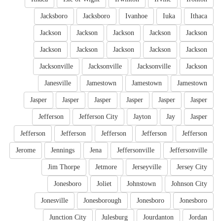
Jacksboro
Jacksboro
Ivanhoe
Iuka
Ithaca
Jackson
Jackson
Jackson
Jackson
Jackson
Jackson
Jackson
Jackson
Jackson
Jackson
Jacksonville
Jacksonville
Jacksonville
Jackson
Janesville
Jamestown
Jamestown
Jamestown
Jasper
Jasper
Jasper
Jasper
Jasper
Jasper
Jefferson
Jefferson City
Jayton
Jay
Jasper
Jefferson
Jefferson
Jefferson
Jefferson
Jefferson
Jerome
Jennings
Jena
Jeffersonville
Jeffersonville
Jim Thorpe
Jetmore
Jerseyville
Jersey City
Jonesboro
Joliet
Johnstown
Johnson City
Jonesville
Jonesborough
Jonesboro
Jonesboro
Junction City
Julesburg
Jourdanton
Jordan