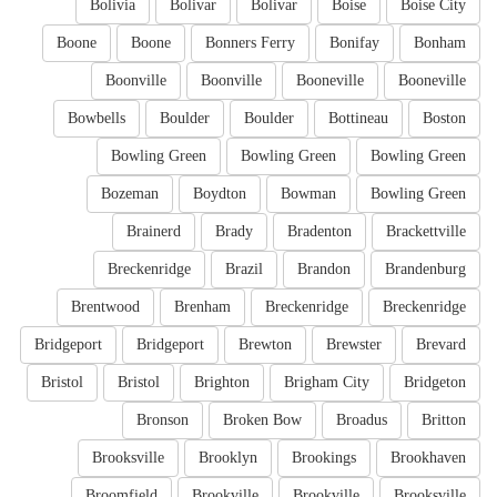
Bolivia
Bolivar
Bolivar
Boise
Boise City
Boone
Boone
Bonners Ferry
Bonifay
Bonham
Boonville
Boonville
Booneville
Booneville
Bowbells
Boulder
Boulder
Bottineau
Boston
Bowling Green
Bowling Green
Bowling Green
Bozeman
Boydton
Bowman
Bowling Green
Brainerd
Brady
Bradenton
Brackettville
Breckenridge
Brazil
Brandon
Brandenburg
Brentwood
Brenham
Breckenridge
Breckenridge
Bridgeport
Bridgeport
Brewton
Brewster
Brevard
Bristol
Bristol
Brighton
Brigham City
Bridgeton
Bronson
Broken Bow
Broadus
Britton
Brooksville
Brooklyn
Brookings
Brookhaven
Broomfield
Brookville
Brookville
Brooksville