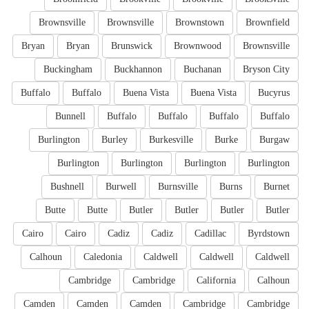
Brownsville
Brownsville
Brownstown
Brownfield
Bryan
Bryan
Brunswick
Brownwood
Brownsville
Buckingham
Buckhannon
Buchanan
Bryson City
Buffalo
Buffalo
Buena Vista
Buena Vista
Bucyrus
Bunnell
Buffalo
Buffalo
Buffalo
Buffalo
Burlington
Burley
Burkesville
Burke
Burgaw
Burlington
Burlington
Burlington
Burlington
Bushnell
Burwell
Burnsville
Burns
Burnet
Butte
Butte
Butler
Butler
Butler
Butler
Cairo
Cairo
Cadiz
Cadiz
Cadillac
Byrdstown
Calhoun
Caledonia
Caldwell
Caldwell
Caldwell
Cambridge
Cambridge
California
Calhoun
Camden
Camden
Camden
Cambridge
Cambridge