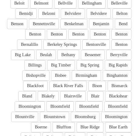
Beloit
Belmont
Bellville
Bellingham
Belleville
Bemidji
Belzoni
Belvidere
Belvidere
Belton
Benson
Bennettsville
Benkelman
Benjamin
Bend
Benton
Benton
Benton
Benton
Benton
Bernalillo
Berkeley Springs
Bentonville
Benton
Big Lake
Beulah
Bethany
Bessemer
Berryville
Billings
Big Timber
Big Spring
Big Rapids
Bishopville
Bisbee
Birmingham
Binghamton
Blackfoot
Black River Falls
Bison
Bismarck
Bland
Blakely
Blairsville
Blair
Blackshear
Bloomington
Bloomfield
Bloomfield
Bloomfield
Blountville
Blountstown
Bloomsburg
Bloomington
Boerne
Bluffton
Blue Ridge
Blue Earth