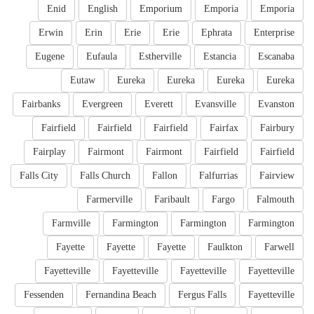
Enid
English
Emporium
Emporia
Emporia
Erwin
Erin
Erie
Erie
Ephrata
Enterprise
Eugene
Eufaula
Estherville
Estancia
Escanaba
Eutaw
Eureka
Eureka
Eureka
Eureka
Fairbanks
Evergreen
Everett
Evansville
Evanston
Fairfield
Fairfield
Fairfield
Fairfax
Fairbury
Fairplay
Fairmont
Fairmont
Fairfield
Fairfield
Falls City
Falls Church
Fallon
Falfurrias
Fairview
Farmerville
Faribault
Fargo
Falmouth
Farmville
Farmington
Farmington
Farmington
Fayette
Fayette
Fayette
Faulkton
Farwell
Fayetteville
Fayetteville
Fayetteville
Fayetteville
Fessenden
Fernandina Beach
Fergus Falls
Fayetteville