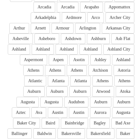
Arcadia
Arcadia
Arapaho
Appomattox
Arkadelphia
Ardmore
Arco
Archer City
Arthur
Arnett
Armour
Arlington
Arkansas City
Asheville
Asheboro
Ashdown
Ashburn
Ash Flat
Ashland
Ashland
Ashland
Ashland
Ashland City
Aspermont
Aspen
Asotin
Ashley
Ashland
Athens
Athens
Athens
Atchison
Astoria
Atlantic
Atlanta
Atlanta
Athens
Athens
Auburn
Auburn
Auburn
Atwood
Atoka
Augusta
Augusta
Audubon
Auburn
Auburn
Aztec
Ava
Austin
Austin
Aurora
Augusta
Baker City
Baird
Bainbridge
Bagley
Bad Axe
Ballinger
Baldwin
Bakersville
Bakersfield
Baker