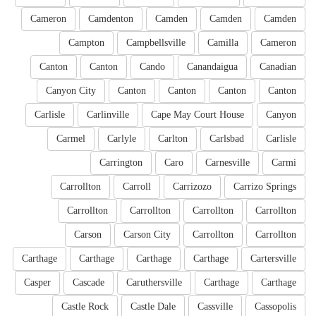
Cameron
Camdenton
Camden
Camden
Camden
Campton
Campbellsville
Camilla
Cameron
Canton
Canton
Cando
Canandaigua
Canadian
Canyon City
Canton
Canton
Canton
Canton
Carlisle
Carlinville
Cape May Court House
Canyon
Carmel
Carlyle
Carlton
Carlsbad
Carlisle
Carrington
Caro
Carnesville
Carmi
Carrollton
Carroll
Carrizozo
Carrizo Springs
Carrollton
Carrollton
Carrollton
Carrollton
Carson
Carson City
Carrollton
Carrollton
Carthage
Carthage
Carthage
Carthage
Cartersville
Casper
Cascade
Caruthersville
Carthage
Carthage
Castle Rock
Castle Dale
Cassville
Cassopolis