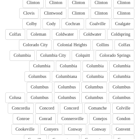
Clinton
Clinton
Clinton
Clinton
Clinton
Clovis
Clintwood
Clinton
Clinton
Clinton
Colby
Cody
Cochran
Coalville
Coalgate
Colfax
Coleman
Coldwater
Coldwater
Coldspring
Colorado City
Colonial Heights
Collins
Colfax
Columbia
Columbia City
Colquitt
Colorado Springs
Columbia
Columbia
Columbia
Columbia
Columbus
Columbiana
Columbia
Columbia
Columbus
Columbus
Columbus
Columbus
Colusa
Columbus
Columbus
Columbus
Columbus
Concordia
Concord
Concord
Comanche
Colville
Conroe
Conrad
Connersville
Conejos
Condon
Cookeville
Conyers
Conway
Conway
Convent