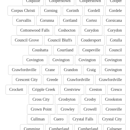
Coquille
Cooperstown
Cooperstown
Cooper
Corpus Christi
Corning
Corinth
Cordell
Cordele
Corvallis
Corunna
Cortland
Cortez
Corsicana
Cottonwood Falls
Coshocton
Corydon
Corydon
Council Grove
Council Bluffs
Coudersport
Cotulla
Coushatta
Courtland
Coupeville
Council
Covington
Covington
Covington
Covington
Crawfordsville
Crane
Crandon
Craig
Covington
Crescent City
Creede
Crawfordville
Crawfordville
Crockett
Cripple Creek
Crestview
Creston
Cresco
Cross City
Crosbyton
Crosby
Crookston
Crown Point
Crowley
Crowell
Crossville
Cullman
Cuero
Crystal Falls
Crystal City
Cumming
Cumberland
Cumberland
Culpeper