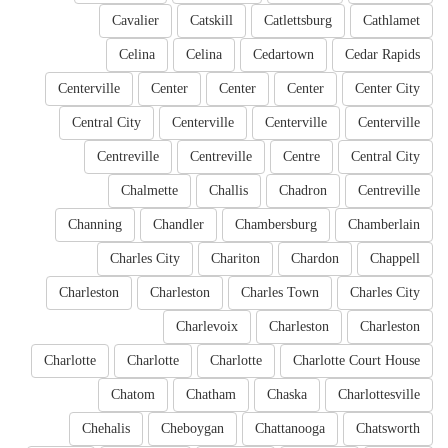
Cavalier
Catskill
Catlettsburg
Cathlamet
Celina
Celina
Cedartown
Cedar Rapids
Centerville
Center
Center
Center
Center City
Central City
Centerville
Centerville
Centerville
Centreville
Centreville
Centre
Central City
Chalmette
Challis
Chadron
Centreville
Channing
Chandler
Chambersburg
Chamberlain
Charles City
Chariton
Chardon
Chappell
Charleston
Charleston
Charles Town
Charles City
Charlevoix
Charleston
Charleston
Charlotte
Charlotte
Charlotte
Charlotte Court House
Chatom
Chatham
Chaska
Charlottesville
Chehalis
Cheboygan
Chattanooga
Chatsworth