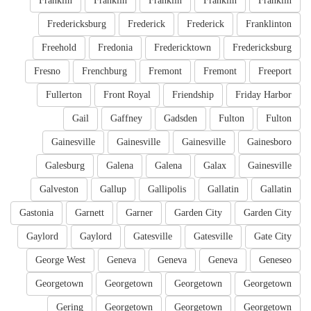
Franklin
Franklin
Franklin
Franklin
Franklin
Fredericksburg
Frederick
Frederick
Franklinton
Freehold
Fredonia
Fredericktown
Fredericksburg
Fresno
Frenchburg
Fremont
Fremont
Freeport
Fullerton
Front Royal
Friendship
Friday Harbor
Gail
Gaffney
Gadsden
Fulton
Fulton
Gainesville
Gainesville
Gainesville
Gainesboro
Galesburg
Galena
Galena
Galax
Gainesville
Galveston
Gallup
Gallipolis
Gallatin
Gallatin
Gastonia
Garnett
Garner
Garden City
Garden City
Gaylord
Gaylord
Gatesville
Gatesville
Gate City
George West
Geneva
Geneva
Geneva
Geneseo
Georgetown
Georgetown
Georgetown
Georgetown
Gering
Georgetown
Georgetown
Georgetown