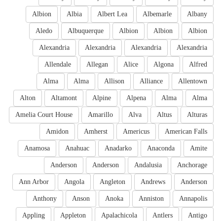
Albion
Albia
Albert Lea
Albemarle
Albany
Aledo
Albuquerque
Albion
Albion
Albion
Alexandria
Alexandria
Alexandria
Alexandria
Allendale
Allegan
Alice
Algona
Alfred
Alma
Alma
Allison
Alliance
Allentown
Alton
Altamont
Alpine
Alpena
Alma
Alma
Amelia Court House
Amarillo
Alva
Altus
Alturas
Amidon
Amherst
Americus
American Falls
Anamosa
Anahuac
Anadarko
Anaconda
Amite
Anderson
Anderson
Andalusia
Anchorage
Ann Arbor
Angola
Angleton
Andrews
Anderson
Anthony
Anson
Anoka
Anniston
Annapolis
Appling
Appleton
Apalachicola
Antlers
Antigo