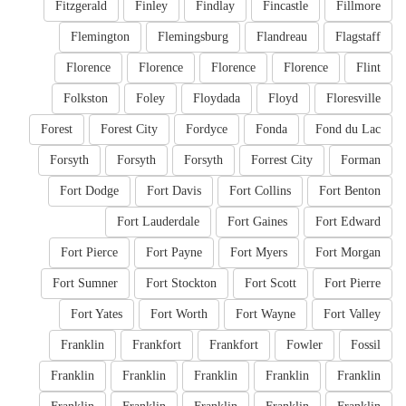
Fitzgerald
Finley
Findlay
Fincastle
Fillmore
Flemington
Flemingsburg
Flandreau
Flagstaff
Florence
Florence
Florence
Florence
Flint
Folkston
Foley
Floydada
Floyd
Floresville
Forest
Forest City
Fordyce
Fonda
Fond du Lac
Forsyth
Forsyth
Forsyth
Forrest City
Forman
Fort Dodge
Fort Davis
Fort Collins
Fort Benton
Fort Lauderdale
Fort Gaines
Fort Edward
Fort Pierce
Fort Payne
Fort Myers
Fort Morgan
Fort Sumner
Fort Stockton
Fort Scott
Fort Pierre
Fort Yates
Fort Worth
Fort Wayne
Fort Valley
Franklin
Frankfort
Frankfort
Fowler
Fossil
Franklin
Franklin
Franklin
Franklin
Franklin