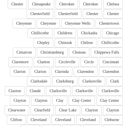
Chester
Chesapeake
Cherokee
Cherokee
Chelsea
Chesterfield
Chesterfield
Chester
Chester
Cheyenne
Cheyenne
Cheyenne Wells
Chestertown
Chillicothe
Childress
Chickasha
Chicago
Chipley
Chinook
Chilton
Chillicothe
Cimarron
Christiansburg
Choteau
Chippewa Falls
Claremore
Clanton
Circleville
Circle
Cincinnati
Clarion
Clarion
Clarinda
Clarendon
Clarendon
Clarksdale
Clarksburg
Clarkesville
Clark
Claxton
Claude
Clarksville
Clarksville
Clarksville
Clayton
Clayton
Clay
Clay Center
Clay Center
Clearwater
Clearfield
Clear Lake
Clayton
Clayton
Clifton
Cleveland
Cleveland
Cleveland
Cleburne