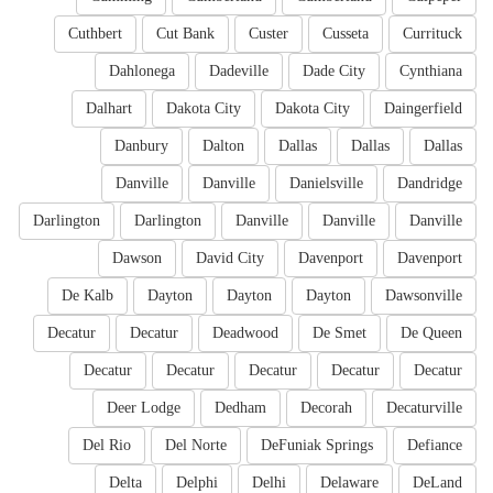
Cuthbert
Cut Bank
Custer
Cusseta
Currituck
Dahlonega
Dadeville
Dade City
Cynthiana
Dalhart
Dakota City
Dakota City
Daingerfield
Danbury
Dalton
Dallas
Dallas
Dallas
Danville
Danville
Danielsville
Dandridge
Darlington
Darlington
Danville
Danville
Danville
Dawson
David City
Davenport
Davenport
De Kalb
Dayton
Dayton
Dayton
Dawsonville
Decatur
Decatur
Deadwood
De Smet
De Queen
Decatur
Decatur
Decatur
Decatur
Decatur
Deer Lodge
Dedham
Decorah
Decaturville
Del Rio
Del Norte
DeFuniak Springs
Defiance
Delta
Delphi
Delhi
Delaware
DeLand