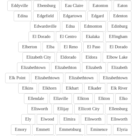
Eddyville
Ebensburg
Eau Claire
Eatonton
Eaton
Edina
Edgefield
Edgartown
Edgard
Edenton
Edwardsville
Edna
Edmonton
Edinburg
El Dorado
El Centro
Ekalaka
Effingham
Elberton
Elba
El Reno
El Paso
El Dorado
Elizabeth City
Eldorado
Eldora
Elbow Lake
Elizabethtown
Elizabethton
Elizabeth
Elizabeth
Elk Point
Elizabethtown
Elizabethtown
Elizabethtown
Elkins
Elkhorn
Elkhart
Elkader
Elk River
Ellendale
Ellaville
Elkton
Elkton
Elko
Ellsworth
Ellijay
Ellicott City
Ellensburg
Ely
Elwood
Elmira
Ellsworth
Ellsworth
Emory
Emmett
Emmetsburg
Eminence
Elyria