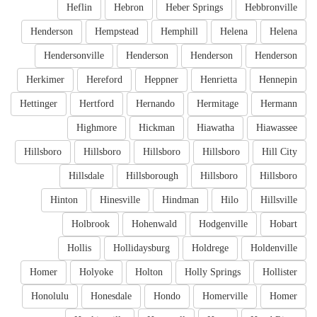
Heflin
Hebron
Heber Springs
Hebbronville
Henderson
Hempstead
Hemphill
Helena
Helena
Hendersonville
Henderson
Henderson
Henderson
Herkimer
Hereford
Heppner
Henrietta
Hennepin
Hettinger
Hertford
Hernando
Hermitage
Hermann
Highmore
Hickman
Hiawatha
Hiawassee
Hillsboro
Hillsboro
Hillsboro
Hillsboro
Hill City
Hillsdale
Hillsborough
Hillsboro
Hillsboro
Hinton
Hinesville
Hindman
Hilo
Hillsville
Holbrook
Hohenwald
Hodgenville
Hobart
Hollis
Hollidaysburg
Holdrege
Holdenville
Homer
Holyoke
Holton
Holly Springs
Hollister
Honolulu
Honesdale
Hondo
Homerville
Homer