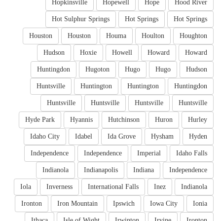
Hopkinsville
Hopewell
Hope
Hood River
Hot Sulphur Springs
Hot Springs
Hot Springs
Houston
Houston
Houma
Houlton
Houghton
Hudson
Hoxie
Howell
Howard
Howard
Huntingdon
Hugoton
Hugo
Hugo
Hudson
Huntsville
Huntington
Huntington
Huntingdon
Huntsville
Huntsville
Huntsville
Huntsville
Hyde Park
Hyannis
Hutchinson
Huron
Hurley
Idaho City
Idabel
Ida Grove
Hysham
Hyden
Independence
Independence
Imperial
Idaho Falls
Indianola
Indianapolis
Indiana
Independence
Iola
Inverness
International Falls
Inez
Indianola
Ironton
Iron Mountain
Ipswich
Iowa City
Ionia
Ithaca
Isle of Wight
Irwinton
Irvine
Ironton