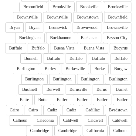
Broomfield
Brookville
Brookville
Brooksville
Brownsville
Brownsville
Brownstown
Brownfield
Bryan
Bryan
Brunswick
Brownwood
Brownsville
Buckingham
Buckhannon
Buchanan
Bryson City
Buffalo
Buffalo
Buena Vista
Buena Vista
Bucyrus
Bunnell
Buffalo
Buffalo
Buffalo
Buffalo
Burlington
Burley
Burkesville
Burke
Burgaw
Burlington
Burlington
Burlington
Burlington
Bushnell
Burwell
Burnsville
Burns
Burnet
Butte
Butte
Butler
Butler
Butler
Butler
Cairo
Cairo
Cadiz
Cadiz
Cadillac
Byrdstown
Calhoun
Caledonia
Caldwell
Caldwell
Caldwell
Cambridge
Cambridge
California
Calhoun