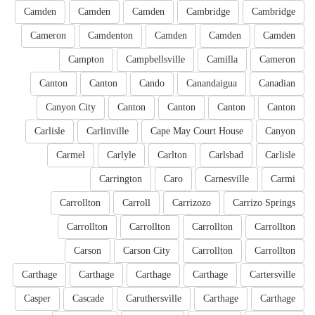
Camden
Camden
Camden
Cambridge
Cambridge
Cameron
Camdenton
Camden
Camden
Camden
Campton
Campbellsville
Camilla
Cameron
Canton
Canton
Cando
Canandaigua
Canadian
Canyon City
Canton
Canton
Canton
Canton
Carlisle
Carlinville
Cape May Court House
Canyon
Carmel
Carlyle
Carlton
Carlsbad
Carlisle
Carrington
Caro
Carnesville
Carmi
Carrollton
Carroll
Carrizozo
Carrizo Springs
Carrollton
Carrollton
Carrollton
Carrollton
Carson
Carson City
Carrollton
Carrollton
Carthage
Carthage
Carthage
Carthage
Cartersville
Casper
Cascade
Caruthersville
Carthage
Carthage