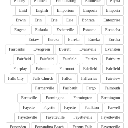
Emory
Emmett
Emmetsburg
Eminence
Elyria
Enid
English
Emporium
Emporia
Emporia
Erwin
Erin
Erie
Erie
Ephrata
Enterprise
Eugene
Eufaula
Estherville
Estancia
Escanaba
Eutaw
Eureka
Eureka
Eureka
Eureka
Fairbanks
Evergreen
Everett
Evansville
Evanston
Fairfield
Fairfield
Fairfield
Fairfax
Fairbury
Fairplay
Fairmont
Fairmont
Fairfield
Fairfield
Falls City
Falls Church
Fallon
Falfurrias
Fairview
Farmerville
Faribault
Fargo
Falmouth
Farmville
Farmington
Farmington
Farmington
Fayette
Fayette
Fayette
Faulkton
Farwell
Fayetteville
Fayetteville
Fayetteville
Fayetteville
Fessenden
Fernandina Beach
Fergus Falls
Fayetteville