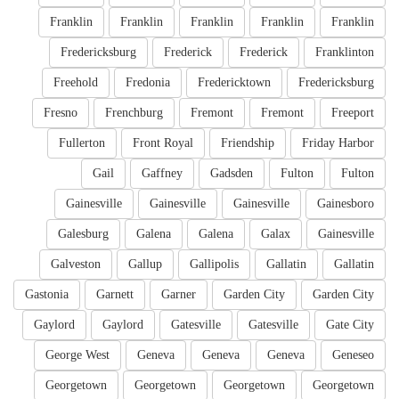
Franklin
Franklin
Franklin
Franklin
Franklin
Fredericksburg
Frederick
Frederick
Franklinton
Freehold
Fredonia
Fredericktown
Fredericksburg
Fresno
Frenchburg
Fremont
Fremont
Freeport
Fullerton
Front Royal
Friendship
Friday Harbor
Gail
Gaffney
Gadsden
Fulton
Fulton
Gainesville
Gainesville
Gainesville
Gainesboro
Galesburg
Galena
Galena
Galax
Gainesville
Galveston
Gallup
Gallipolis
Gallatin
Gallatin
Gastonia
Garnett
Garner
Garden City
Garden City
Gaylord
Gaylord
Gatesville
Gatesville
Gate City
George West
Geneva
Geneva
Geneva
Geneseo
Georgetown
Georgetown
Georgetown
Georgetown