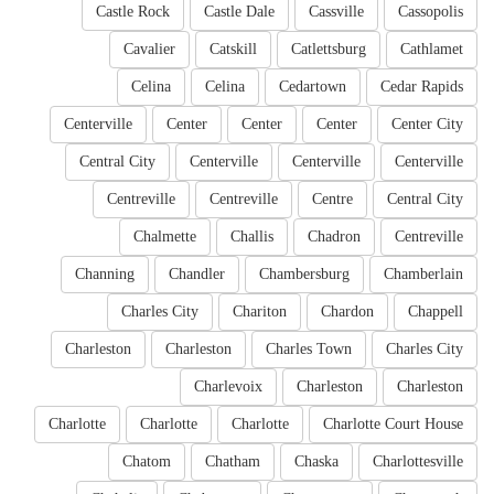
Castle Rock
Castle Dale
Cassville
Cassopolis
Cavalier
Catskill
Catlettsburg
Cathlamet
Celina
Celina
Cedartown
Cedar Rapids
Centerville
Center
Center
Center
Center City
Central City
Centerville
Centerville
Centerville
Centreville
Centreville
Centre
Central City
Chalmette
Challis
Chadron
Centreville
Channing
Chandler
Chambersburg
Chamberlain
Charles City
Chariton
Chardon
Chappell
Charleston
Charleston
Charles Town
Charles City
Charlevoix
Charleston
Charleston
Charlotte
Charlotte
Charlotte
Charlotte Court House
Chatom
Chatham
Chaska
Charlottesville