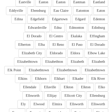
Eastville
Easton
Easton
Eastman
Eastland
Eddyville
Ebensburg
Eau Claire
Eatonton
Eaton
Edina
Edgefield
Edgartown
Edgard
Edenton
Edwardsville
Edna
Edmonton
Edinburg
El Dorado
El Centro
Ekalaka
Effingham
Elberton
Elba
El Reno
El Paso
El Dorado
Elizabeth City
Eldorado
Eldora
Elbow Lake
Elizabethtown
Elizabethton
Elizabeth
Elizabeth
Elk Point
Elizabethtown
Elizabethtown
Elizabethtown
Elkins
Elkhorn
Elkhart
Elkader
Elk River
Ellendale
Ellaville
Elkton
Elkton
Elko
Ellsworth
Ellijay
Ellicott City
Ellensburg
Ely
Elwood
Elmira
Ellsworth
Ellsworth