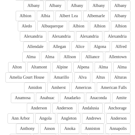
Albany
Albany
Albany
Albany
Albany
Albion
Albia
Albert Lea
Albemarle
Albany
Aledo
Albuquerque
Albion
Albion
Albion
Alexandria
Alexandria
Alexandria
Alexandria
Allendale
Allegan
Alice
Algona
Alfred
Alma
Alma
Allison
Alliance
Allentown
Alton
Altamont
Alpine
Alpena
Alma
Alma
Amelia Court House
Amarillo
Alva
Altus
Alturas
Amidon
Amherst
Americus
American Falls
Anamosa
Anahuac
Anadarko
Anaconda
Amite
Anderson
Anderson
Andalusia
Anchorage
Ann Arbor
Angola
Angleton
Andrews
Anderson
Anthony
Anson
Anoka
Anniston
Annapolis