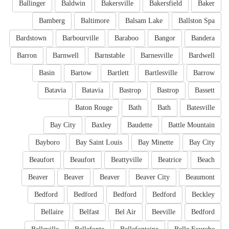
Ballinger
Baldwin
Bakersville
Bakersfield
Baker
Bamberg
Baltimore
Balsam Lake
Ballston Spa
Bardstown
Barbourville
Baraboo
Bangor
Bandera
Barron
Barnwell
Barnstable
Barnesville
Bardwell
Basin
Bartow
Bartlett
Bartlesville
Barrow
Batavia
Batavia
Bastrop
Bastrop
Bassett
Baton Rouge
Bath
Bath
Batesville
Bay City
Baxley
Baudette
Battle Mountain
Bayboro
Bay Saint Louis
Bay Minette
Bay City
Beaufort
Beaufort
Beattyville
Beatrice
Beach
Beaver
Beaver
Beaver
Beaver City
Beaumont
Bedford
Bedford
Bedford
Bedford
Beckley
Bellaire
Belfast
Bel Air
Beeville
Bedford