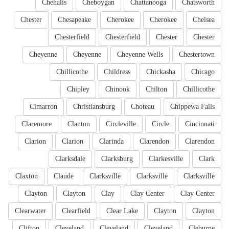
Chehalis
Cheboygan
Chattanooga
Chatsworth
Chester
Chesapeake
Cherokee
Cherokee
Chelsea
Chesterfield
Chesterfield
Chester
Chester
Cheyenne
Cheyenne
Cheyenne Wells
Chestertown
Chillicothe
Childress
Chickasha
Chicago
Chipley
Chinook
Chilton
Chillicothe
Cimarron
Christiansburg
Choteau
Chippewa Falls
Claremore
Clanton
Circleville
Circle
Cincinnati
Clarion
Clarion
Clarinda
Clarendon
Clarendon
Clarksdale
Clarksburg
Clarkesville
Clark
Claxton
Claude
Clarksville
Clarksville
Clarksville
Clayton
Clayton
Clay
Clay Center
Clay Center
Clearwater
Clearfield
Clear Lake
Clayton
Clayton
Clifton
Cleveland
Cleveland
Cleveland
Cleburne