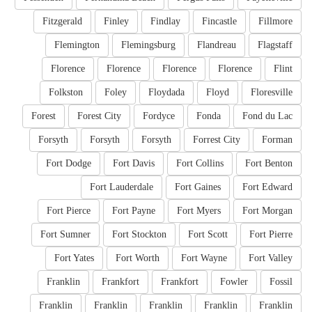
Fitzgerald
Finley
Findlay
Fincastle
Fillmore
Flemington
Flemingsburg
Flandreau
Flagstaff
Florence
Florence
Florence
Florence
Flint
Folkston
Foley
Floydada
Floyd
Floresville
Forest
Forest City
Fordyce
Fonda
Fond du Lac
Forsyth
Forsyth
Forsyth
Forrest City
Forman
Fort Dodge
Fort Davis
Fort Collins
Fort Benton
Fort Lauderdale
Fort Gaines
Fort Edward
Fort Pierce
Fort Payne
Fort Myers
Fort Morgan
Fort Sumner
Fort Stockton
Fort Scott
Fort Pierre
Fort Yates
Fort Worth
Fort Wayne
Fort Valley
Franklin
Frankfort
Frankfort
Fowler
Fossil
Franklin
Franklin
Franklin
Franklin
Franklin