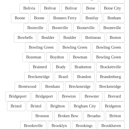
Bolivia
Bolivar
Bolivar
Boise
Boise City
Boone
Boone
Bonners Ferry
Bonifay
Bonham
Boonville
Boonville
Booneville
Booneville
Bowbells
Boulder
Boulder
Bottineau
Boston
Bowling Green
Bowling Green
Bowling Green
Bozeman
Boydton
Bowman
Bowling Green
Brainerd
Brady
Bradenton
Brackettville
Breckenridge
Brazil
Brandon
Brandenburg
Brentwood
Brenham
Breckenridge
Breckenridge
Bridgeport
Bridgeport
Brewton
Brewster
Brevard
Bristol
Bristol
Brighton
Brigham City
Bridgeton
Bronson
Broken Bow
Broadus
Britton
Brooksville
Brooklyn
Brookings
Brookhaven