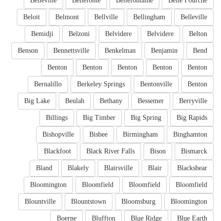
Belleville
Bellefonte
Bellefontaine
Belle Fourche
Beloit
Belmont
Bellville
Bellingham
Belleville
Bemidji
Belzoni
Belvidere
Belvidere
Belton
Benson
Bennettsville
Benkelman
Benjamin
Bend
Benton
Benton
Benton
Benton
Benton
Bernalillo
Berkeley Springs
Bentonville
Benton
Big Lake
Beulah
Bethany
Bessemer
Berryville
Billings
Big Timber
Big Spring
Big Rapids
Bishopville
Bisbee
Birmingham
Binghamton
Blackfoot
Black River Falls
Bison
Bismarck
Bland
Blakely
Blairsville
Blair
Blackshear
Bloomington
Bloomfield
Bloomfield
Bloomfield
Blountville
Blountstown
Bloomsburg
Bloomington
Boerne
Bluffton
Blue Ridge
Blue Earth