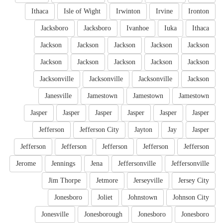
Ithaca
Isle of Wight
Irwinton
Irvine
Ironton
Jacksboro
Jacksboro
Ivanhoe
Iuka
Ithaca
Jackson
Jackson
Jackson
Jackson
Jackson
Jackson
Jackson
Jackson
Jackson
Jackson
Jacksonville
Jacksonville
Jacksonville
Jackson
Janesville
Jamestown
Jamestown
Jamestown
Jasper
Jasper
Jasper
Jasper
Jasper
Jasper
Jefferson
Jefferson City
Jayton
Jay
Jasper
Jefferson
Jefferson
Jefferson
Jefferson
Jefferson
Jerome
Jennings
Jena
Jeffersonville
Jeffersonville
Jim Thorpe
Jetmore
Jerseyville
Jersey City
Jonesboro
Joliet
Johnstown
Johnson City
Jonesville
Jonesborough
Jonesboro
Jonesboro