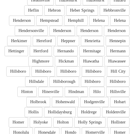
Heathsville
Hazlehurst
Hazlehurst
Hazard
Heflin
Hebron
Heber Springs
Hebbronville
Henderson
Hempstead
Hemphill
Helena
Helena
Hendersonville
Henderson
Henderson
Henderson
Herkimer
Hereford
Heppner
Henrietta
Hennepin
Hettinger
Hertford
Hernando
Hermitage
Hermann
Highmore
Hickman
Hiawatha
Hiawassee
Hillsboro
Hillsboro
Hillsboro
Hillsboro
Hill City
Hillsdale
Hillsborough
Hillsboro
Hillsboro
Hinton
Hinesville
Hindman
Hilo
Hillsville
Holbrook
Hohenwald
Hodgenville
Hobart
Hollis
Hollidaysburg
Holdrege
Holdenville
Homer
Holyoke
Holton
Holly Springs
Hollister
Honolulu
Honesdale
Hondo
Homerville
Homer