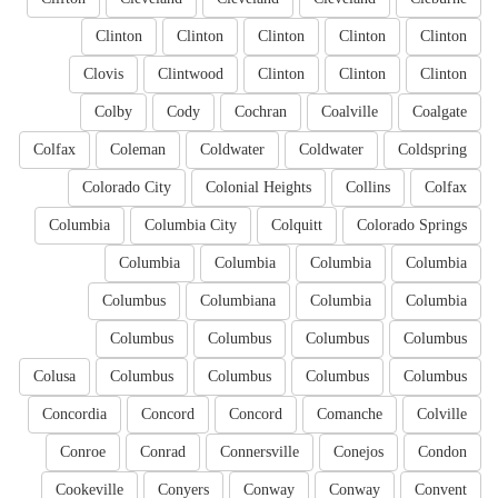
Clinton
Clinton
Clinton
Clinton
Clinton
Clovis
Clintwood
Clinton
Clinton
Clinton
Colby
Cody
Cochran
Coalville
Coalgate
Colfax
Coleman
Coldwater
Coldwater
Coldspring
Colorado City
Colonial Heights
Collins
Colfax
Columbia
Columbia City
Colquitt
Colorado Springs
Columbia
Columbia
Columbia
Columbia
Columbus
Columbiana
Columbia
Columbia
Columbus
Columbus
Columbus
Columbus
Colusa
Columbus
Columbus
Columbus
Columbus
Concordia
Concord
Concord
Comanche
Colville
Conroe
Conrad
Connersville
Conejos
Condon
Cookeville
Conyers
Conway
Conway
Convent