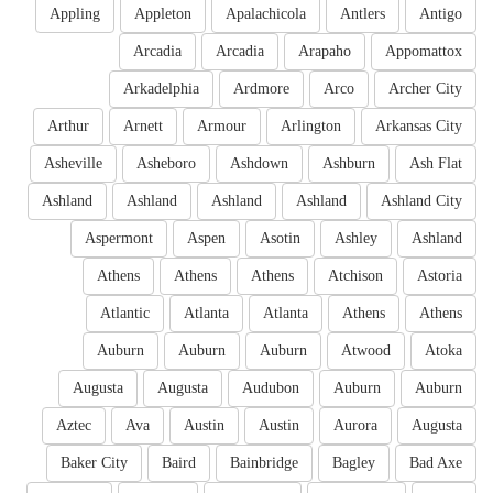
Appling
Appleton
Apalachicola
Antlers
Antigo
Arcadia
Arcadia
Arapaho
Appomattox
Arkadelphia
Ardmore
Arco
Archer City
Arthur
Arnett
Armour
Arlington
Arkansas City
Asheville
Asheboro
Ashdown
Ashburn
Ash Flat
Ashland
Ashland
Ashland
Ashland
Ashland City
Aspermont
Aspen
Asotin
Ashley
Ashland
Athens
Athens
Athens
Atchison
Astoria
Atlantic
Atlanta
Atlanta
Athens
Athens
Auburn
Auburn
Auburn
Atwood
Atoka
Augusta
Augusta
Audubon
Auburn
Auburn
Aztec
Ava
Austin
Austin
Aurora
Augusta
Baker City
Baird
Bainbridge
Bagley
Bad Axe