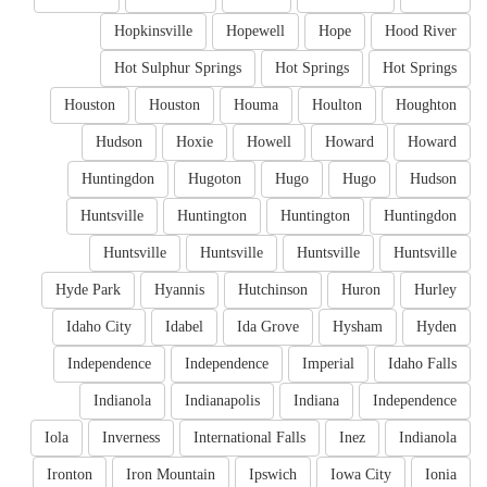
Hopkinsville
Hopewell
Hope
Hood River
Hot Sulphur Springs
Hot Springs
Hot Springs
Houston
Houston
Houma
Houlton
Houghton
Hudson
Hoxie
Howell
Howard
Howard
Huntingdon
Hugoton
Hugo
Hugo
Hudson
Huntsville
Huntington
Huntington
Huntingdon
Huntsville
Huntsville
Huntsville
Huntsville
Hyde Park
Hyannis
Hutchinson
Huron
Hurley
Idaho City
Idabel
Ida Grove
Hysham
Hyden
Independence
Independence
Imperial
Idaho Falls
Indianola
Indianapolis
Indiana
Independence
Iola
Inverness
International Falls
Inez
Indianola
Ironton
Iron Mountain
Ipswich
Iowa City
Ionia