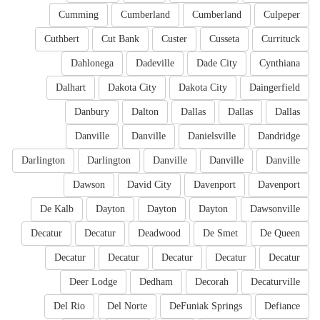
Cumming
Cumberland
Cumberland
Culpeper
Cuthbert
Cut Bank
Custer
Cusseta
Currituck
Dahlonega
Dadeville
Dade City
Cynthiana
Dalhart
Dakota City
Dakota City
Daingerfield
Danbury
Dalton
Dallas
Dallas
Dallas
Danville
Danville
Danielsville
Dandridge
Darlington
Darlington
Danville
Danville
Danville
Dawson
David City
Davenport
Davenport
De Kalb
Dayton
Dayton
Dayton
Dawsonville
Decatur
Decatur
Deadwood
De Smet
De Queen
Decatur
Decatur
Decatur
Decatur
Decatur
Deer Lodge
Dedham
Decorah
Decaturville
Del Rio
Del Norte
DeFuniak Springs
Defiance