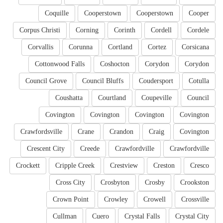
Coquille
Cooperstown
Cooperstown
Cooper
Corpus Christi
Corning
Corinth
Cordell
Cordele
Corvallis
Corunna
Cortland
Cortez
Corsicana
Cottonwood Falls
Coshocton
Corydon
Corydon
Council Grove
Council Bluffs
Coudersport
Cotulla
Coushatta
Courtland
Coupeville
Council
Covington
Covington
Covington
Covington
Crawfordsville
Crane
Crandon
Craig
Covington
Crescent City
Creede
Crawfordville
Crawfordville
Crockett
Cripple Creek
Crestview
Creston
Cresco
Cross City
Crosbyton
Crosby
Crookston
Crown Point
Crowley
Crowell
Crossville
Cullman
Cuero
Crystal Falls
Crystal City