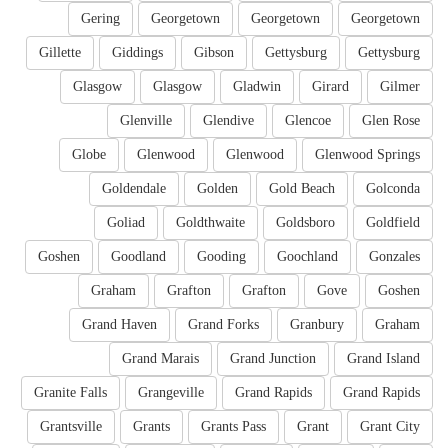
Gering
Georgetown
Georgetown
Georgetown
Gillette
Giddings
Gibson
Gettysburg
Gettysburg
Glasgow
Glasgow
Gladwin
Girard
Gilmer
Glenville
Glendive
Glencoe
Glen Rose
Globe
Glenwood
Glenwood
Glenwood Springs
Goldendale
Golden
Gold Beach
Golconda
Goliad
Goldthwaite
Goldsboro
Goldfield
Goshen
Goodland
Gooding
Goochland
Gonzales
Graham
Grafton
Grafton
Gove
Goshen
Grand Haven
Grand Forks
Granbury
Graham
Grand Marais
Grand Junction
Grand Island
Granite Falls
Grangeville
Grand Rapids
Grand Rapids
Grantsville
Grants
Grants Pass
Grant
Grant City