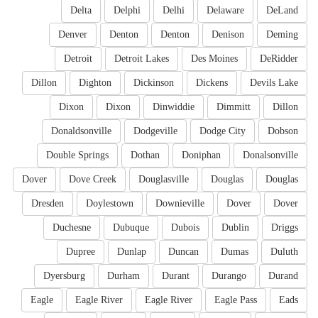
Delta
Delphi
Delhi
Delaware
DeLand
Denver
Denton
Denton
Denison
Deming
Detroit
Detroit Lakes
Des Moines
DeRidder
Dillon
Dighton
Dickinson
Dickens
Devils Lake
Dixon
Dixon
Dinwiddie
Dimmitt
Dillon
Donaldsonville
Dodgeville
Dodge City
Dobson
Double Springs
Dothan
Doniphan
Donalsonville
Dover
Dove Creek
Douglasville
Douglas
Douglas
Dresden
Doylestown
Downieville
Dover
Dover
Duchesne
Dubuque
Dubois
Dublin
Driggs
Dupree
Dunlap
Duncan
Dumas
Duluth
Dyersburg
Durham
Durant
Durango
Durand
Eagle
Eagle River
Eagle River
Eagle Pass
Eads