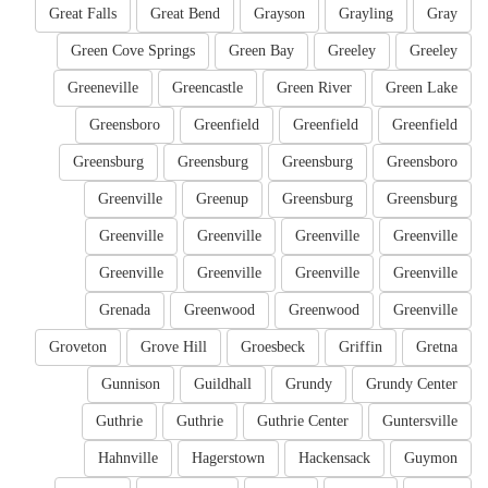
Great Falls
Great Bend
Grayson
Grayling
Gray
Green Cove Springs
Green Bay
Greeley
Greeley
Greeneville
Greencastle
Green River
Green Lake
Greensboro
Greenfield
Greenfield
Greenfield
Greensburg
Greensburg
Greensburg
Greensboro
Greenville
Greenup
Greensburg
Greensburg
Greenville
Greenville
Greenville
Greenville
Greenville
Greenville
Greenville
Greenville
Grenada
Greenwood
Greenwood
Greenville
Groveton
Grove Hill
Groesbeck
Griffin
Gretna
Gunnison
Guildhall
Grundy
Grundy Center
Guthrie
Guthrie
Guthrie Center
Guntersville
Hahnville
Hagerstown
Hackensack
Guymon