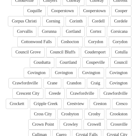
Cookeville
Conyers
Conway
Conway
Convent
Coquille
Cooperstown
Cooperstown
Cooper
Corpus Christi
Corning
Corinth
Cordell
Cordele
Corvallis
Corunna
Cortland
Cortez
Corsicana
Cottonwood Falls
Coshocton
Corydon
Corydon
Council Grove
Council Bluffs
Coudersport
Cotulla
Coushatta
Courtland
Coupeville
Council
Covington
Covington
Covington
Covington
Crawfordsville
Crane
Crandon
Craig
Covington
Crescent City
Creede
Crawfordville
Crawfordville
Crockett
Cripple Creek
Crestview
Creston
Cresco
Cross City
Crosbyton
Crosby
Crookston
Crown Point
Crowley
Crowell
Crossville
Cullman
Cuero
Crystal Falls
Crystal City