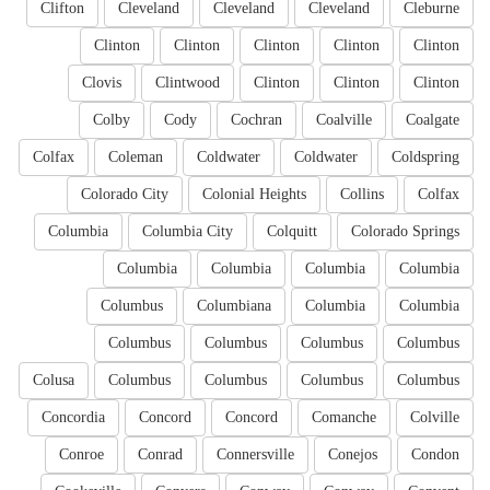
Clifton
Cleveland
Cleveland
Cleveland
Cleburne
Clinton
Clinton
Clinton
Clinton
Clinton
Clovis
Clintwood
Clinton
Clinton
Clinton
Colby
Cody
Cochran
Coalville
Coalgate
Colfax
Coleman
Coldwater
Coldwater
Coldspring
Colorado City
Colonial Heights
Collins
Colfax
Columbia
Columbia City
Colquitt
Colorado Springs
Columbia
Columbia
Columbia
Columbia
Columbus
Columbiana
Columbia
Columbia
Columbus
Columbus
Columbus
Columbus
Colusa
Columbus
Columbus
Columbus
Columbus
Concordia
Concord
Concord
Comanche
Colville
Conroe
Conrad
Connersville
Conejos
Condon