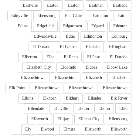
Eastville
Easton
Easton
Eastman
Eastland
Eddyville
Ebensburg
Eau Claire
Eatonton
Eaton
Edina
Edgefield
Edgartown
Edgard
Edenton
Edwardsville
Edna
Edmonton
Edinburg
El Dorado
El Centro
Ekalaka
Effingham
Elberton
Elba
El Reno
El Paso
El Dorado
Elizabeth City
Eldorado
Eldora
Elbow Lake
Elizabethtown
Elizabethton
Elizabeth
Elizabeth
Elk Point
Elizabethtown
Elizabethtown
Elizabethtown
Elkins
Elkhorn
Elkhart
Elkader
Elk River
Ellendale
Ellaville
Elkton
Elkton
Elko
Ellsworth
Ellijay
Ellicott City
Ellensburg
Ely
Elwood
Elmira
Ellsworth
Ellsworth