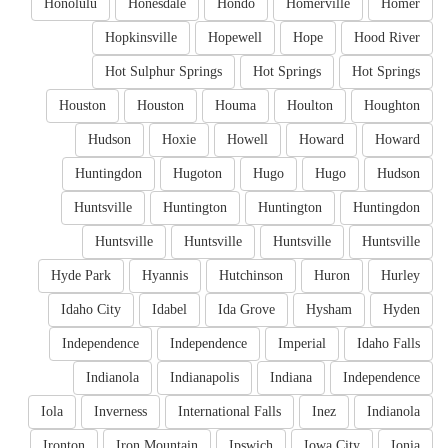
Honolulu
Honesdale
Hondo
Homerville
Homer
Hopkinsville
Hopewell
Hope
Hood River
Hot Sulphur Springs
Hot Springs
Hot Springs
Houston
Houston
Houma
Houlton
Houghton
Hudson
Hoxie
Howell
Howard
Howard
Huntingdon
Hugoton
Hugo
Hugo
Hudson
Huntsville
Huntington
Huntington
Huntingdon
Huntsville
Huntsville
Huntsville
Huntsville
Hyde Park
Hyannis
Hutchinson
Huron
Hurley
Idaho City
Idabel
Ida Grove
Hysham
Hyden
Independence
Independence
Imperial
Idaho Falls
Indianola
Indianapolis
Indiana
Independence
Iola
Inverness
International Falls
Inez
Indianola
Ironton
Iron Mountain
Ipswich
Iowa City
Ionia