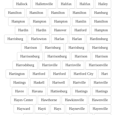
Hallock
Hallettsville
Halifax
Halifax
Hailey
Hamilton
Hamilton
Hamilton
Hamilton
Hamburg
Hampton
Hampton
Hampton
Hamlin
Hamilton
Hardin
Hardin
Hanover
Hanford
Hampton
Harrisburg
Harlowton
Harlan
Harlan
Hardinsburg
Harrison
Harrisburg
Harrisburg
Harrisburg
Harrisonburg
Harrisonburg
Harrison
Harrison
Harrodsburg
Harrisville
Harrisville
Harrisonville
Hartington
Hartford
Hartford
Hartford City
Hart
Hastings
Haskell
Hartwell
Hartville
Hartsville
Havre
Havana
Hattiesburg
Hastings
Hastings
Hayes Center
Hawthorne
Hawkinsville
Hawesville
Hayward
Hayti
Hays
Hayneville
Hayesville