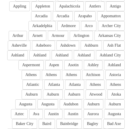
Appling
Appleton
Apalachicola
Antlers
Antigo
Arcadia
Arcadia
Arapaho
Appomattox
Arkadelphia
Ardmore
Arco
Archer City
Arthur
Arnett
Armour
Arlington
Arkansas City
Asheville
Asheboro
Ashdown
Ashburn
Ash Flat
Ashland
Ashland
Ashland
Ashland
Ashland City
Aspermont
Aspen
Asotin
Ashley
Ashland
Athens
Athens
Athens
Atchison
Astoria
Atlantic
Atlanta
Atlanta
Athens
Athens
Auburn
Auburn
Auburn
Atwood
Atoka
Augusta
Augusta
Audubon
Auburn
Auburn
Aztec
Ava
Austin
Austin
Aurora
Augusta
Baker City
Baird
Bainbridge
Bagley
Bad Axe