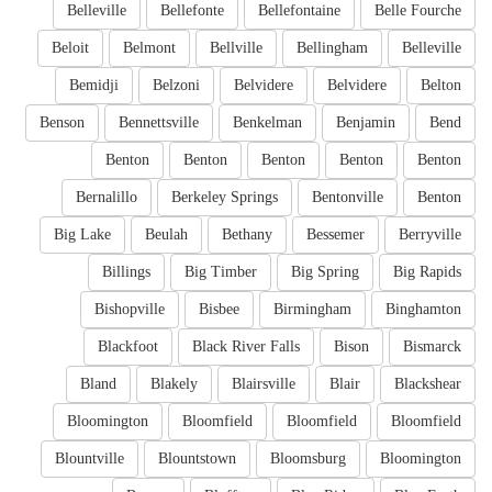
Belleville
Bellefonte
Bellefontaine
Belle Fourche
Beloit
Belmont
Bellville
Bellingham
Belleville
Bemidji
Belzoni
Belvidere
Belvidere
Belton
Benson
Bennettsville
Benkelman
Benjamin
Bend
Benton
Benton
Benton
Benton
Benton
Bernalillo
Berkeley Springs
Bentonville
Benton
Big Lake
Beulah
Bethany
Bessemer
Berryville
Billings
Big Timber
Big Spring
Big Rapids
Bishopville
Bisbee
Birmingham
Binghamton
Blackfoot
Black River Falls
Bison
Bismarck
Bland
Blakely
Blairsville
Blair
Blackshear
Bloomington
Bloomfield
Bloomfield
Bloomfield
Blountville
Blountstown
Bloomsburg
Bloomington