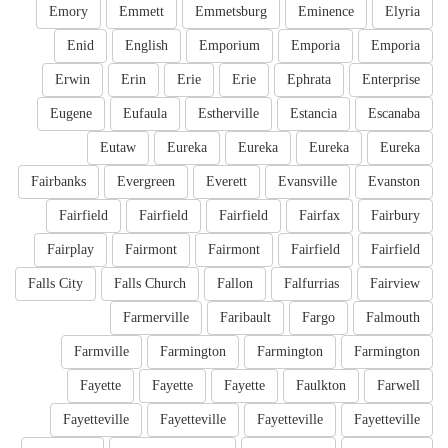
Emory
Emmett
Emmetsburg
Eminence
Elyria
Enid
English
Emporium
Emporia
Emporia
Erwin
Erin
Erie
Erie
Ephrata
Enterprise
Eugene
Eufaula
Estherville
Estancia
Escanaba
Eutaw
Eureka
Eureka
Eureka
Eureka
Fairbanks
Evergreen
Everett
Evansville
Evanston
Fairfield
Fairfield
Fairfield
Fairfax
Fairbury
Fairplay
Fairmont
Fairmont
Fairfield
Fairfield
Falls City
Falls Church
Fallon
Falfurrias
Fairview
Farmerville
Faribault
Fargo
Falmouth
Farmville
Farmington
Farmington
Farmington
Fayette
Fayette
Fayette
Faulkton
Farwell
Fayetteville
Fayetteville
Fayetteville
Fayetteville