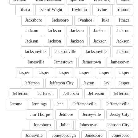
Ithaca
Isle of Wight
Irwinton
Irvine
Ironton
Jacksboro
Jacksboro
Ivanhoe
Iuka
Ithaca
Jackson
Jackson
Jackson
Jackson
Jackson
Jackson
Jackson
Jackson
Jackson
Jackson
Jacksonville
Jacksonville
Jacksonville
Jackson
Janesville
Jamestown
Jamestown
Jamestown
Jasper
Jasper
Jasper
Jasper
Jasper
Jasper
Jefferson
Jefferson City
Jayton
Jay
Jasper
Jefferson
Jefferson
Jefferson
Jefferson
Jefferson
Jerome
Jennings
Jena
Jeffersonville
Jeffersonville
Jim Thorpe
Jetmore
Jerseyville
Jersey City
Jonesboro
Joliet
Johnstown
Johnson City
Jonesville
Jonesborough
Jonesboro
Jonesboro