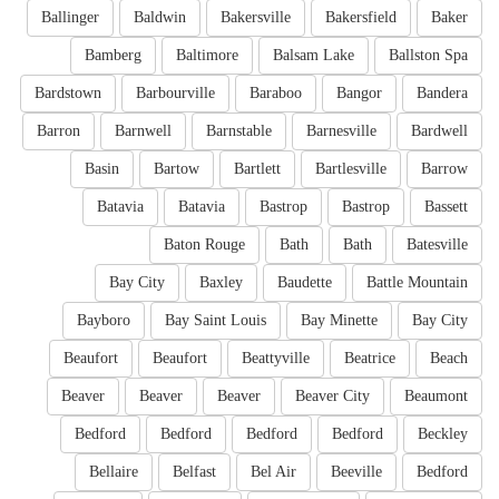
Ballinger
Baldwin
Bakersville
Bakersfield
Baker
Bamberg
Baltimore
Balsam Lake
Ballston Spa
Bardstown
Barbourville
Baraboo
Bangor
Bandera
Barron
Barnwell
Barnstable
Barnesville
Bardwell
Basin
Bartow
Bartlett
Bartlesville
Barrow
Batavia
Batavia
Bastrop
Bastrop
Bassett
Baton Rouge
Bath
Bath
Batesville
Bay City
Baxley
Baudette
Battle Mountain
Bayboro
Bay Saint Louis
Bay Minette
Bay City
Beaufort
Beaufort
Beattyville
Beatrice
Beach
Beaver
Beaver
Beaver
Beaver City
Beaumont
Bedford
Bedford
Bedford
Bedford
Beckley
Bellaire
Belfast
Bel Air
Beeville
Bedford