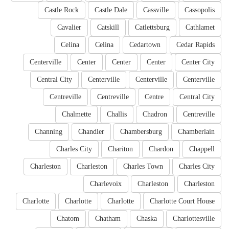
Castle Rock
Castle Dale
Cassville
Cassopolis
Cavalier
Catskill
Catlettsburg
Cathlamet
Celina
Celina
Cedartown
Cedar Rapids
Centerville
Center
Center
Center
Center City
Central City
Centerville
Centerville
Centerville
Centreville
Centreville
Centre
Central City
Chalmette
Challis
Chadron
Centreville
Channing
Chandler
Chambersburg
Chamberlain
Charles City
Chariton
Chardon
Chappell
Charleston
Charleston
Charles Town
Charles City
Charlevoix
Charleston
Charleston
Charlotte
Charlotte
Charlotte
Charlotte Court House
Chatom
Chatham
Chaska
Charlottesville