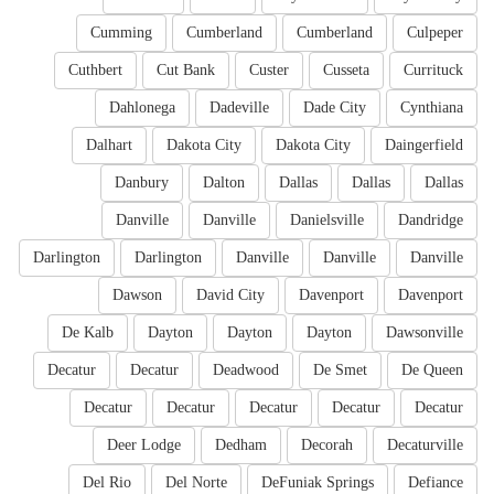
Cumming
Cumberland
Cumberland
Culpeper
Cuthbert
Cut Bank
Custer
Cusseta
Currituck
Dahlonega
Dadeville
Dade City
Cynthiana
Dalhart
Dakota City
Dakota City
Daingerfield
Danbury
Dalton
Dallas
Dallas
Dallas
Danville
Danville
Danielsville
Dandridge
Darlington
Darlington
Danville
Danville
Danville
Dawson
David City
Davenport
Davenport
De Kalb
Dayton
Dayton
Dayton
Dawsonville
Decatur
Decatur
Deadwood
De Smet
De Queen
Decatur
Decatur
Decatur
Decatur
Decatur
Deer Lodge
Dedham
Decorah
Decaturville
Del Rio
Del Norte
DeFuniak Springs
Defiance