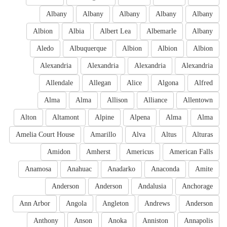
Albany
Albany
Albany
Albany
Albany
Albion
Albia
Albert Lea
Albemarle
Albany
Aledo
Albuquerque
Albion
Albion
Albion
Alexandria
Alexandria
Alexandria
Alexandria
Allendale
Allegan
Alice
Algona
Alfred
Alma
Alma
Allison
Alliance
Allentown
Alton
Altamont
Alpine
Alpena
Alma
Alma
Amelia Court House
Amarillo
Alva
Altus
Alturas
Amidon
Amherst
Americus
American Falls
Anamosa
Anahuac
Anadarko
Anaconda
Amite
Anderson
Anderson
Andalusia
Anchorage
Ann Arbor
Angola
Angleton
Andrews
Anderson
Anthony
Anson
Anoka
Anniston
Annapolis