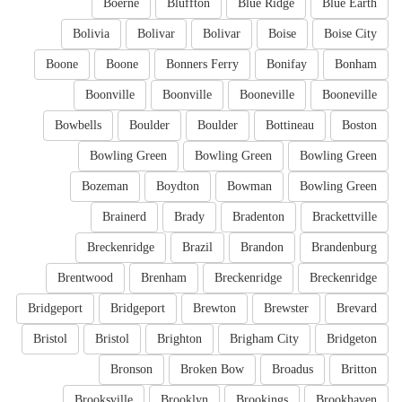
Boerne
Bluffton
Blue Ridge
Blue Earth
Bolivia
Bolivar
Bolivar
Boise
Boise City
Boone
Boone
Bonners Ferry
Bonifay
Bonham
Boonville
Boonville
Booneville
Booneville
Bowbells
Boulder
Boulder
Bottineau
Boston
Bowling Green
Bowling Green
Bowling Green
Bozeman
Boydton
Bowman
Bowling Green
Brainerd
Brady
Bradenton
Brackettville
Breckenridge
Brazil
Brandon
Brandenburg
Brentwood
Brenham
Breckenridge
Breckenridge
Bridgeport
Bridgeport
Brewton
Brewster
Brevard
Bristol
Bristol
Brighton
Brigham City
Bridgeton
Bronson
Broken Bow
Broadus
Britton
Brooksville
Brooklyn
Brookings
Brookhaven