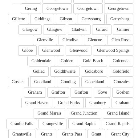
Gering
Georgetown
Georgetown
Georgetown
Gillette
Giddings
Gibson
Gettysburg
Gettysburg
Glasgow
Glasgow
Gladwin
Girard
Gilmer
Glenville
Glendive
Glencoe
Glen Rose
Globe
Glenwood
Glenwood
Glenwood Springs
Goldendale
Golden
Gold Beach
Golconda
Goliad
Goldthwaite
Goldsboro
Goldfield
Goshen
Goodland
Gooding
Goochland
Gonzales
Graham
Grafton
Grafton
Gove
Goshen
Grand Haven
Grand Forks
Granbury
Graham
Grand Marais
Grand Junction
Grand Island
Granite Falls
Grangeville
Grand Rapids
Grand Rapids
Grantsville
Grants
Grants Pass
Grant
Grant City