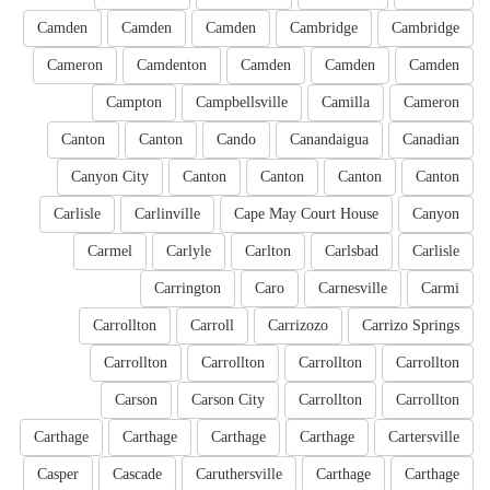
Camden
Camden
Camden
Cambridge
Cambridge
Cameron
Camdenton
Camden
Camden
Camden
Campton
Campbellsville
Camilla
Cameron
Canton
Canton
Cando
Canandaigua
Canadian
Canyon City
Canton
Canton
Canton
Canton
Carlisle
Carlinville
Cape May Court House
Canyon
Carmel
Carlyle
Carlton
Carlsbad
Carlisle
Carrington
Caro
Carnesville
Carmi
Carrollton
Carroll
Carrizozo
Carrizo Springs
Carrollton
Carrollton
Carrollton
Carrollton
Carson
Carson City
Carrollton
Carrollton
Carthage
Carthage
Carthage
Carthage
Cartersville
Casper
Cascade
Caruthersville
Carthage
Carthage