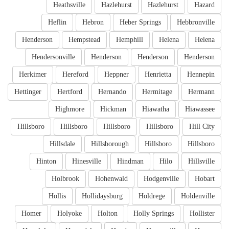
Heathsville
Hazlehurst
Hazlehurst
Hazard
Heflin
Hebron
Heber Springs
Hebbronville
Henderson
Hempstead
Hemphill
Helena
Helena
Hendersonville
Henderson
Henderson
Henderson
Herkimer
Hereford
Heppner
Henrietta
Hennepin
Hettinger
Hertford
Hernando
Hermitage
Hermann
Highmore
Hickman
Hiawatha
Hiawassee
Hillsboro
Hillsboro
Hillsboro
Hillsboro
Hill City
Hillsdale
Hillsborough
Hillsboro
Hillsboro
Hinton
Hinesville
Hindman
Hilo
Hillsville
Holbrook
Hohenwald
Hodgenville
Hobart
Hollis
Hollidaysburg
Holdrege
Holdenville
Homer
Holyoke
Holton
Holly Springs
Hollister