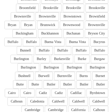
Broomfield
Brookville
Brookville
Brooksville
Brownsville
Brownsville
Brownstown
Brownfield
Bryan
Bryan
Brunswick
Brownwood
Brownsville
Buckingham
Buckhannon
Buchanan
Bryson City
Buffalo
Buffalo
Buena Vista
Buena Vista
Bucyrus
Bunnell
Buffalo
Buffalo
Buffalo
Buffalo
Burlington
Burley
Burkesville
Burke
Burgaw
Burlington
Burlington
Burlington
Burlington
Bushnell
Burwell
Burnsville
Burns
Burnet
Butte
Butte
Butler
Butler
Butler
Butler
Cairo
Cairo
Cadiz
Cadiz
Cadillac
Byrdstown
Calhoun
Caledonia
Caldwell
Caldwell
Caldwell
Cambridge
Cambridge
California
Calhoun