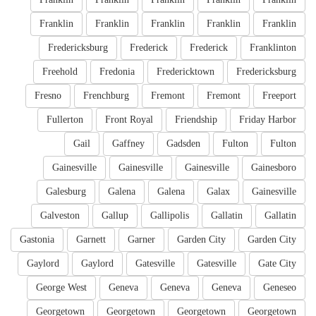
Franklin
Franklin
Franklin
Franklin
Franklin
Fredericksburg
Frederick
Frederick
Franklinton
Freehold
Fredonia
Fredericktown
Fredericksburg
Fresno
Frenchburg
Fremont
Fremont
Freeport
Fullerton
Front Royal
Friendship
Friday Harbor
Gail
Gaffney
Gadsden
Fulton
Fulton
Gainesville
Gainesville
Gainesville
Gainesboro
Galesburg
Galena
Galena
Galax
Gainesville
Galveston
Gallup
Gallipolis
Gallatin
Gallatin
Gastonia
Garnett
Garner
Garden City
Garden City
Gaylord
Gaylord
Gatesville
Gatesville
Gate City
George West
Geneva
Geneva
Geneva
Geneseo
Georgetown
Georgetown
Georgetown
Georgetown