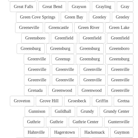
Great Falls
Great Bend
Grayson
Grayling
Gray
Green Cove Springs
Green Bay
Greeley
Greeley
Greeneville
Greencastle
Green River
Green Lake
Greensboro
Greenfield
Greenfield
Greenfield
Greensburg
Greensburg
Greensburg
Greensboro
Greenville
Greenup
Greensburg
Greensburg
Greenville
Greenville
Greenville
Greenville
Greenville
Greenville
Greenville
Greenville
Grenada
Greenwood
Greenwood
Greenville
Groveton
Grove Hill
Groesbeck
Griffin
Gretna
Gunnison
Guildhall
Grundy
Grundy Center
Guthrie
Guthrie
Guthrie Center
Guntersville
Hahnville
Hagerstown
Hackensack
Guymon