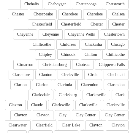
Chehalis
Cheboygan
Chattanooga
Chatsworth
Chester
Chesapeake
Cherokee
Cherokee
Chelsea
Chesterfield
Chesterfield
Chester
Chester
Cheyenne
Cheyenne
Cheyenne Wells
Chestertown
Chillicothe
Childress
Chickasha
Chicago
Chipley
Chinook
Chilton
Chillicothe
Cimarron
Christiansburg
Choteau
Chippewa Falls
Claremore
Clanton
Circleville
Circle
Cincinnati
Clarion
Clarion
Clarinda
Clarendon
Clarendon
Clarksdale
Clarksburg
Clarkesville
Clark
Claxton
Claude
Clarksville
Clarksville
Clarksville
Clayton
Clayton
Clay
Clay Center
Clay Center
Clearwater
Clearfield
Clear Lake
Clayton
Clayton