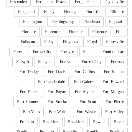
Fessenden
Fernandina Beach
Fergus Falls
Fayetteville
Fitzgerald
Finley
Findlay
Fincastle
Fillmore
Flemington
Flemingsburg
Flandreau
Flagstaff
Florence
Florence
Florence
Florence
Flint
Folkston
Foley
Floydada
Floyd
Floresville
Forest
Forest City
Fordyce
Fonda
Fond du Lac
Forsyth
Forsyth
Forsyth
Forrest City
Forman
Fort Dodge
Fort Davis
Fort Collins
Fort Benton
Fort Lauderdale
Fort Gaines
Fort Edward
Fort Pierce
Fort Payne
Fort Myers
Fort Morgan
Fort Sumner
Fort Stockton
Fort Scott
Fort Pierre
Fort Yates
Fort Worth
Fort Wayne
Fort Valley
Franklin
Frankfort
Frankfort
Fowler
Fossil
Franklin
Franklin
Franklin
Franklin
Franklin