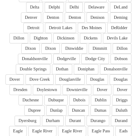
Delta
Delphi
Delhi
Delaware
DeLand
Denver
Denton
Denton
Denison
Deming
Detroit
Detroit Lakes
Des Moines
DeRidder
Dillon
Dighton
Dickinson
Dickens
Devils Lake
Dixon
Dixon
Dinwiddie
Dimmitt
Dillon
Donaldsonville
Dodgeville
Dodge City
Dobson
Double Springs
Dothan
Doniphan
Donalsonville
Dover
Dove Creek
Douglasville
Douglas
Douglas
Dresden
Doylestown
Downieville
Dover
Dover
Duchesne
Dubuque
Dubois
Dublin
Driggs
Dupree
Dunlap
Duncan
Dumas
Duluth
Dyersburg
Durham
Durant
Durango
Durand
Eagle
Eagle River
Eagle River
Eagle Pass
Eads