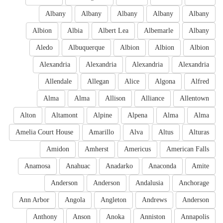
Albany
Albany
Albany
Albany
Albany
Albion
Albia
Albert Lea
Albemarle
Albany
Aledo
Albuquerque
Albion
Albion
Albion
Alexandria
Alexandria
Alexandria
Alexandria
Allendale
Allegan
Alice
Algona
Alfred
Alma
Alma
Allison
Alliance
Allentown
Alton
Altamont
Alpine
Alpena
Alma
Alma
Amelia Court House
Amarillo
Alva
Altus
Alturas
Amidon
Amherst
Americus
American Falls
Anamosa
Anahuac
Anadarko
Anaconda
Amite
Anderson
Anderson
Andalusia
Anchorage
Ann Arbor
Angola
Angleton
Andrews
Anderson
Anthony
Anson
Anoka
Anniston
Annapolis