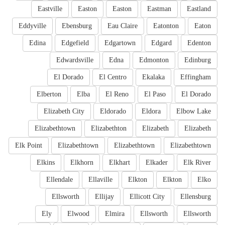
Eastville
Easton
Easton
Eastman
Eastland
Eddyville
Ebensburg
Eau Claire
Eatonton
Eaton
Edina
Edgefield
Edgartown
Edgard
Edenton
Edwardsville
Edna
Edmonton
Edinburg
El Dorado
El Centro
Ekalaka
Effingham
Elberton
Elba
El Reno
El Paso
El Dorado
Elizabeth City
Eldorado
Eldora
Elbow Lake
Elizabethtown
Elizabethton
Elizabeth
Elizabeth
Elk Point
Elizabethtown
Elizabethtown
Elizabethtown
Elkins
Elkhorn
Elkhart
Elkader
Elk River
Ellendale
Ellaville
Elkton
Elkton
Elko
Ellsworth
Ellijay
Ellicott City
Ellensburg
Ely
Elwood
Elmira
Ellsworth
Ellsworth