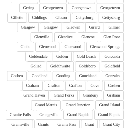
Gering
Georgetown
Georgetown
Georgetown
Gillette
Giddings
Gibson
Gettysburg
Gettysburg
Glasgow
Glasgow
Gladwin
Girard
Gilmer
Glenville
Glendive
Glencoe
Glen Rose
Globe
Glenwood
Glenwood
Glenwood Springs
Goldendale
Golden
Gold Beach
Golconda
Goliad
Goldthwaite
Goldsboro
Goldfield
Goshen
Goodland
Gooding
Goochland
Gonzales
Graham
Grafton
Grafton
Gove
Goshen
Grand Haven
Grand Forks
Granbury
Graham
Grand Marais
Grand Junction
Grand Island
Granite Falls
Grangeville
Grand Rapids
Grand Rapids
Grantsville
Grants
Grants Pass
Grant
Grant City