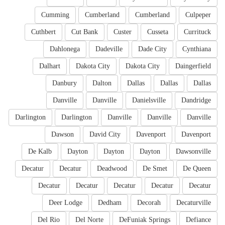
Cumming
Cumberland
Cumberland
Culpeper
Cuthbert
Cut Bank
Custer
Cusseta
Currituck
Dahlonega
Dadeville
Dade City
Cynthiana
Dalhart
Dakota City
Dakota City
Daingerfield
Danbury
Dalton
Dallas
Dallas
Dallas
Danville
Danville
Danielsville
Dandridge
Darlington
Darlington
Danville
Danville
Danville
Dawson
David City
Davenport
Davenport
De Kalb
Dayton
Dayton
Dayton
Dawsonville
Decatur
Decatur
Deadwood
De Smet
De Queen
Decatur
Decatur
Decatur
Decatur
Decatur
Deer Lodge
Dedham
Decorah
Decaturville
Del Rio
Del Norte
DeFuniak Springs
Defiance