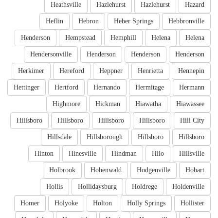
Heathsville
Hazlehurst
Hazlehurst
Hazard
Heflin
Hebron
Heber Springs
Hebbronville
Henderson
Hempstead
Hemphill
Helena
Helena
Hendersonville
Henderson
Henderson
Henderson
Herkimer
Hereford
Heppner
Henrietta
Hennepin
Hettinger
Hertford
Hernando
Hermitage
Hermann
Highmore
Hickman
Hiawatha
Hiawassee
Hillsboro
Hillsboro
Hillsboro
Hillsboro
Hill City
Hillsdale
Hillsborough
Hillsboro
Hillsboro
Hinton
Hinesville
Hindman
Hilo
Hillsville
Holbrook
Hohenwald
Hodgenville
Hobart
Hollis
Hollidaysburg
Holdrege
Holdenville
Homer
Holyoke
Holton
Holly Springs
Hollister