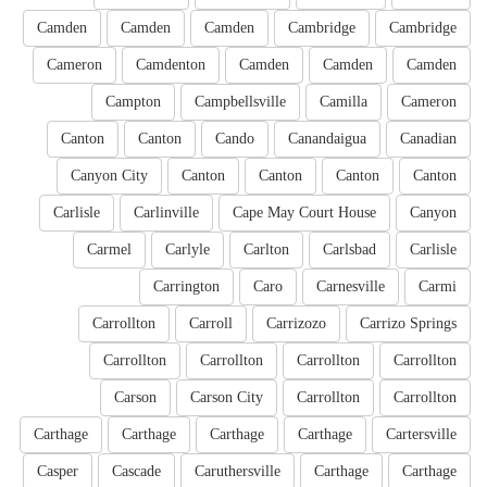
Camden
Camden
Camden
Cambridge
Cambridge
Cameron
Camdenton
Camden
Camden
Camden
Campton
Campbellsville
Camilla
Cameron
Canton
Canton
Cando
Canandaigua
Canadian
Canyon City
Canton
Canton
Canton
Canton
Carlisle
Carlinville
Cape May Court House
Canyon
Carmel
Carlyle
Carlton
Carlsbad
Carlisle
Carrington
Caro
Carnesville
Carmi
Carrollton
Carroll
Carrizozo
Carrizo Springs
Carrollton
Carrollton
Carrollton
Carrollton
Carson
Carson City
Carrollton
Carrollton
Carthage
Carthage
Carthage
Carthage
Cartersville
Casper
Cascade
Caruthersville
Carthage
Carthage