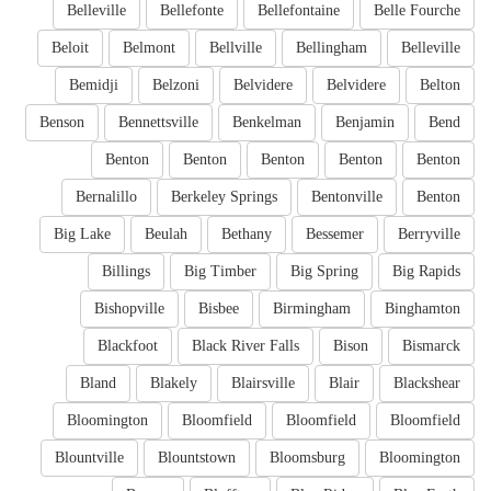
Belleville
Bellefonte
Bellefontaine
Belle Fourche
Beloit
Belmont
Bellville
Bellingham
Belleville
Bemidji
Belzoni
Belvidere
Belvidere
Belton
Benson
Bennettsville
Benkelman
Benjamin
Bend
Benton
Benton
Benton
Benton
Benton
Bernalillo
Berkeley Springs
Bentonville
Benton
Big Lake
Beulah
Bethany
Bessemer
Berryville
Billings
Big Timber
Big Spring
Big Rapids
Bishopville
Bisbee
Birmingham
Binghamton
Blackfoot
Black River Falls
Bison
Bismarck
Bland
Blakely
Blairsville
Blair
Blackshear
Bloomington
Bloomfield
Bloomfield
Bloomfield
Blountville
Blountstown
Bloomsburg
Bloomington