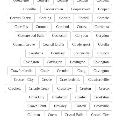
Cookeville
Conyers
Conway
Conway
Convent
Coquille
Cooperstown
Cooperstown
Cooper
Corpus Christi
Corning
Corinth
Cordell
Cordele
Corvallis
Corunna
Cortland
Cortez
Corsicana
Cottonwood Falls
Coshocton
Corydon
Corydon
Council Grove
Council Bluffs
Coudersport
Cotulla
Coushatta
Courtland
Coupeville
Council
Covington
Covington
Covington
Covington
Crawfordsville
Crane
Crandon
Craig
Covington
Crescent City
Creede
Crawfordville
Crawfordville
Crockett
Cripple Creek
Crestview
Creston
Cresco
Cross City
Crosbyton
Crosby
Crookston
Crown Point
Crowley
Crowell
Crossville
Cullman
Cuero
Crystal Falls
Crystal City