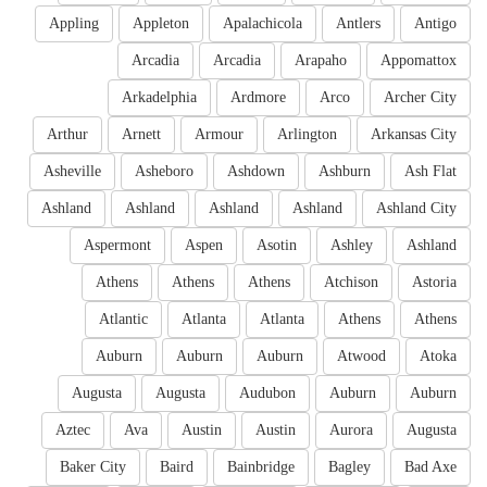
Appling
Appleton
Apalachicola
Antlers
Antigo
Arcadia
Arcadia
Arapaho
Appomattox
Arkadelphia
Ardmore
Arco
Archer City
Arthur
Arnett
Armour
Arlington
Arkansas City
Asheville
Asheboro
Ashdown
Ashburn
Ash Flat
Ashland
Ashland
Ashland
Ashland
Ashland City
Aspermont
Aspen
Asotin
Ashley
Ashland
Athens
Athens
Athens
Atchison
Astoria
Atlantic
Atlanta
Atlanta
Athens
Athens
Auburn
Auburn
Auburn
Atwood
Atoka
Augusta
Augusta
Audubon
Auburn
Auburn
Aztec
Ava
Austin
Austin
Aurora
Augusta
Baker City
Baird
Bainbridge
Bagley
Bad Axe