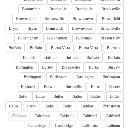
Broomfield
Brookville
Brookville
Brooksville
Brownsville
Brownsville
Brownstown
Brownfield
Bryan
Bryan
Brunswick
Brownwood
Brownsville
Buckingham
Buckhannon
Buchanan
Bryson City
Buffalo
Buffalo
Buena Vista
Buena Vista
Bucyrus
Bunnell
Buffalo
Buffalo
Buffalo
Buffalo
Burlington
Burley
Burkesville
Burke
Burgaw
Burlington
Burlington
Burlington
Burlington
Bushnell
Burwell
Burnsville
Burns
Burnet
Butte
Butte
Butler
Butler
Butler
Butler
Cairo
Cairo
Cadiz
Cadiz
Cadillac
Byrdstown
Calhoun
Caledonia
Caldwell
Caldwell
Caldwell
Cambridge
Cambridge
California
Calhoun