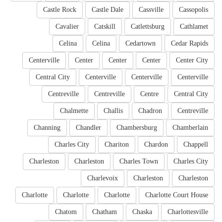
Castle Rock
Castle Dale
Cassville
Cassopolis
Cavalier
Catskill
Catlettsburg
Cathlamet
Celina
Celina
Cedartown
Cedar Rapids
Centerville
Center
Center
Center
Center City
Central City
Centerville
Centerville
Centerville
Centreville
Centreville
Centre
Central City
Chalmette
Challis
Chadron
Centreville
Channing
Chandler
Chambersburg
Chamberlain
Charles City
Chariton
Chardon
Chappell
Charleston
Charleston
Charles Town
Charles City
Charlevoix
Charleston
Charleston
Charlotte
Charlotte
Charlotte
Charlotte Court House
Chatom
Chatham
Chaska
Charlottesville