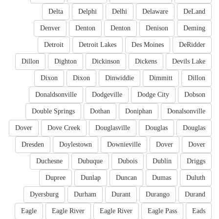
Delta
Delphi
Delhi
Delaware
DeLand
Denver
Denton
Denton
Denison
Deming
Detroit
Detroit Lakes
Des Moines
DeRidder
Dillon
Dighton
Dickinson
Dickens
Devils Lake
Dixon
Dixon
Dinwiddie
Dimmitt
Dillon
Donaldsonville
Dodgeville
Dodge City
Dobson
Double Springs
Dothan
Doniphan
Donalsonville
Dover
Dove Creek
Douglasville
Douglas
Douglas
Dresden
Doylestown
Downieville
Dover
Dover
Duchesne
Dubuque
Dubois
Dublin
Driggs
Dupree
Dunlap
Duncan
Dumas
Duluth
Dyersburg
Durham
Durant
Durango
Durand
Eagle
Eagle River
Eagle River
Eagle Pass
Eads