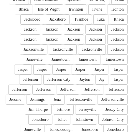
Ithaca
Isle of Wight
Irwinton
Irvine
Ironton
Jacksboro
Jacksboro
Ivanhoe
Iuka
Ithaca
Jackson
Jackson
Jackson
Jackson
Jackson
Jackson
Jackson
Jackson
Jackson
Jackson
Jacksonville
Jacksonville
Jacksonville
Jackson
Janesville
Jamestown
Jamestown
Jamestown
Jasper
Jasper
Jasper
Jasper
Jasper
Jasper
Jefferson
Jefferson City
Jayton
Jay
Jasper
Jefferson
Jefferson
Jefferson
Jefferson
Jefferson
Jerome
Jennings
Jena
Jeffersonville
Jeffersonville
Jim Thorpe
Jetmore
Jerseyville
Jersey City
Jonesboro
Joliet
Johnstown
Johnson City
Jonesville
Jonesborough
Jonesboro
Jonesboro