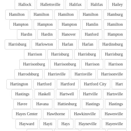
Hallock
Hallettsville
Halifax
Halifax
Hailey
Hamilton
Hamilton
Hamilton
Hamilton
Hamburg
Hampton
Hampton
Hampton
Hamlin
Hamilton
Hardin
Hardin
Hanover
Hanford
Hampton
Harrisburg
Harlowton
Harlan
Harlan
Hardinsburg
Harrison
Harrisburg
Harrisburg
Harrisburg
Harrisonburg
Harrisonburg
Harrison
Harrison
Harrodsburg
Harrisville
Harrisville
Harrisonville
Hartington
Hartford
Hartford
Hartford City
Hart
Hastings
Haskell
Hartwell
Hartville
Hartsville
Havre
Havana
Hattiesburg
Hastings
Hastings
Hayes Center
Hawthorne
Hawkinsville
Hawesville
Hayward
Hayti
Hays
Hayneville
Hayesville