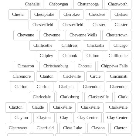
Chehalis
Cheboygan
Chattanooga
Chatsworth
Chester
Chesapeake
Cherokee
Cherokee
Chelsea
Chesterfield
Chesterfield
Chester
Chester
Cheyenne
Cheyenne
Cheyenne Wells
Chestertown
Chillicothe
Childress
Chickasha
Chicago
Chipley
Chinook
Chilton
Chillicothe
Cimarron
Christiansburg
Choteau
Chippewa Falls
Claremore
Clanton
Circleville
Circle
Cincinnati
Clarion
Clarion
Clarinda
Clarendon
Clarendon
Clarksdale
Clarksburg
Clarkesville
Clark
Claxton
Claude
Clarksville
Clarksville
Clarksville
Clayton
Clayton
Clay
Clay Center
Clay Center
Clearwater
Clearfield
Clear Lake
Clayton
Clayton