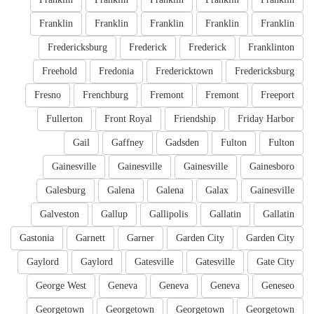
Franklin
Franklin
Franklin
Franklin
Franklin
Fredericksburg
Frederick
Frederick
Franklinton
Freehold
Fredonia
Fredericktown
Fredericksburg
Fresno
Frenchburg
Fremont
Fremont
Freeport
Fullerton
Front Royal
Friendship
Friday Harbor
Gail
Gaffney
Gadsden
Fulton
Fulton
Gainesville
Gainesville
Gainesville
Gainesboro
Galesburg
Galena
Galena
Galax
Gainesville
Galveston
Gallup
Gallipolis
Gallatin
Gallatin
Gastonia
Garnett
Garner
Garden City
Garden City
Gaylord
Gaylord
Gatesville
Gatesville
Gate City
George West
Geneva
Geneva
Geneva
Geneseo
Georgetown
Georgetown
Georgetown
Georgetown