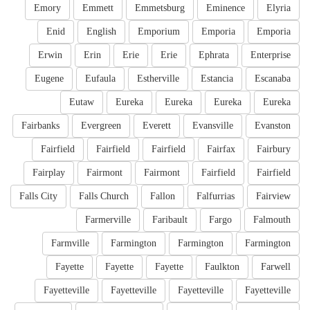
Emory
Emmett
Emmetsburg
Eminence
Elyria
Enid
English
Emporium
Emporia
Emporia
Erwin
Erin
Erie
Erie
Ephrata
Enterprise
Eugene
Eufaula
Estherville
Estancia
Escanaba
Eutaw
Eureka
Eureka
Eureka
Eureka
Fairbanks
Evergreen
Everett
Evansville
Evanston
Fairfield
Fairfield
Fairfield
Fairfax
Fairbury
Fairplay
Fairmont
Fairmont
Fairfield
Fairfield
Falls City
Falls Church
Fallon
Falfurrias
Fairview
Farmerville
Faribault
Fargo
Falmouth
Farmville
Farmington
Farmington
Farmington
Fayette
Fayette
Fayette
Faulkton
Farwell
Fayetteville
Fayetteville
Fayetteville
Fayetteville