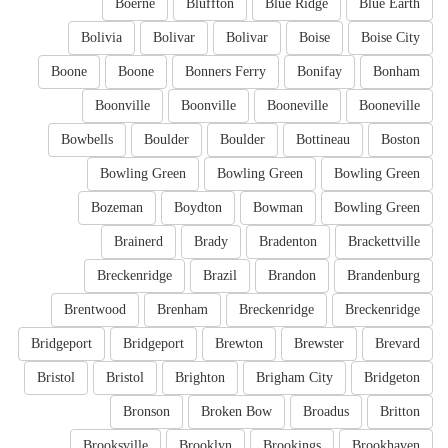
Boerne
Bluffton
Blue Ridge
Blue Earth
Bolivia
Bolivar
Bolivar
Boise
Boise City
Boone
Boone
Bonners Ferry
Bonifay
Bonham
Boonville
Boonville
Booneville
Booneville
Bowbells
Boulder
Boulder
Bottineau
Boston
Bowling Green
Bowling Green
Bowling Green
Bozeman
Boydton
Bowman
Bowling Green
Brainerd
Brady
Bradenton
Brackettville
Breckenridge
Brazil
Brandon
Brandenburg
Brentwood
Brenham
Breckenridge
Breckenridge
Bridgeport
Bridgeport
Brewton
Brewster
Brevard
Bristol
Bristol
Brighton
Brigham City
Bridgeton
Bronson
Broken Bow
Broadus
Britton
Brooksville
Brooklyn
Brookings
Brookhaven