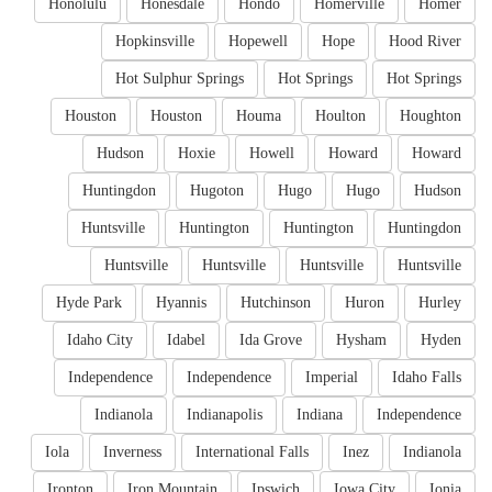
Honolulu
Honesdale
Hondo
Homerville
Homer
Hopkinsville
Hopewell
Hope
Hood River
Hot Sulphur Springs
Hot Springs
Hot Springs
Houston
Houston
Houma
Houlton
Houghton
Hudson
Hoxie
Howell
Howard
Howard
Huntingdon
Hugoton
Hugo
Hugo
Hudson
Huntsville
Huntington
Huntington
Huntingdon
Huntsville
Huntsville
Huntsville
Huntsville
Hyde Park
Hyannis
Hutchinson
Huron
Hurley
Idaho City
Idabel
Ida Grove
Hysham
Hyden
Independence
Independence
Imperial
Idaho Falls
Indianola
Indianapolis
Indiana
Independence
Iola
Inverness
International Falls
Inez
Indianola
Ironton
Iron Mountain
Ipswich
Iowa City
Ionia