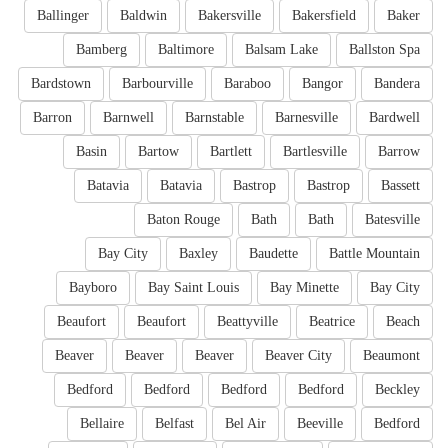
Ballinger
Baldwin
Bakersville
Bakersfield
Baker
Bamberg
Baltimore
Balsam Lake
Ballston Spa
Bardstown
Barbourville
Baraboo
Bangor
Bandera
Barron
Barnwell
Barnstable
Barnesville
Bardwell
Basin
Bartow
Bartlett
Bartlesville
Barrow
Batavia
Batavia
Bastrop
Bastrop
Bassett
Baton Rouge
Bath
Bath
Batesville
Bay City
Baxley
Baudette
Battle Mountain
Bayboro
Bay Saint Louis
Bay Minette
Bay City
Beaufort
Beaufort
Beattyville
Beatrice
Beach
Beaver
Beaver
Beaver
Beaver City
Beaumont
Bedford
Bedford
Bedford
Bedford
Beckley
Bellaire
Belfast
Bel Air
Beeville
Bedford