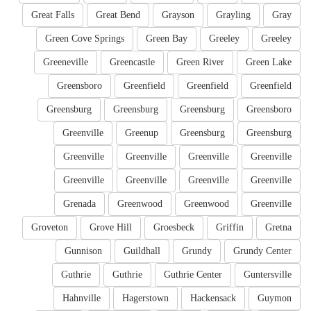
Great Falls
Great Bend
Grayson
Grayling
Gray
Green Cove Springs
Green Bay
Greeley
Greeley
Greeneville
Greencastle
Green River
Green Lake
Greensboro
Greenfield
Greenfield
Greenfield
Greensburg
Greensburg
Greensburg
Greensboro
Greenville
Greenup
Greensburg
Greensburg
Greenville
Greenville
Greenville
Greenville
Greenville
Greenville
Greenville
Greenville
Grenada
Greenwood
Greenwood
Greenville
Groveton
Grove Hill
Groesbeck
Griffin
Gretna
Gunnison
Guildhall
Grundy
Grundy Center
Guthrie
Guthrie
Guthrie Center
Guntersville
Hahnville
Hagerstown
Hackensack
Guymon