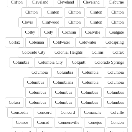
Clifton
Cleveland
Cleveland
Cleveland
Cleburne
Clinton
Clinton
Clinton
Clinton
Clinton
Clovis
Clintwood
Clinton
Clinton
Clinton
Colby
Cody
Cochran
Coalville
Coalgate
Colfax
Coleman
Coldwater
Coldwater
Coldspring
Colorado City
Colonial Heights
Collins
Colfax
Columbia
Columbia City
Colquitt
Colorado Springs
Columbia
Columbia
Columbia
Columbia
Columbus
Columbiana
Columbia
Columbia
Columbus
Columbus
Columbus
Columbus
Colusa
Columbus
Columbus
Columbus
Columbus
Concordia
Concord
Concord
Comanche
Colville
Conroe
Conrad
Connersville
Conejos
Condon