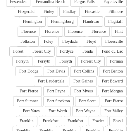
Fessenden
Fernandina Beach
Fergus Falls
Fayetteville
Fitzgerald
Finley
Findlay
Fincastle
Fillmore
Flemington
Flemingsburg
Flandreau
Flagstaff
Florence
Florence
Florence
Florence
Flint
Folkston
Foley
Floydada
Floyd
Floresville
Forest
Forest City
Fordyce
Fonda
Fond du Lac
Forsyth
Forsyth
Forsyth
Forrest City
Forman
Fort Dodge
Fort Davis
Fort Collins
Fort Benton
Fort Lauderdale
Fort Gaines
Fort Edward
Fort Pierce
Fort Payne
Fort Myers
Fort Morgan
Fort Sumner
Fort Stockton
Fort Scott
Fort Pierre
Fort Yates
Fort Worth
Fort Wayne
Fort Valley
Franklin
Frankfort
Frankfort
Fowler
Fossil
Franklin
Franklin
Franklin
Franklin
Franklin