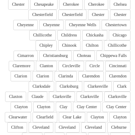
Chester
Chesapeake
Cherokee
Cherokee
Chelsea
Chesterfield
Chesterfield
Chester
Chester
Cheyenne
Cheyenne
Cheyenne Wells
Chestertown
Chillicothe
Childress
Chickasha
Chicago
Chipley
Chinook
Chilton
Chillicothe
Cimarron
Christiansburg
Choteau
Chippewa Falls
Claremore
Clanton
Circleville
Circle
Cincinnati
Clarion
Clarion
Clarinda
Clarendon
Clarendon
Clarksdale
Clarksburg
Clarkesville
Clark
Claxton
Claude
Clarksville
Clarksville
Clarksville
Clayton
Clayton
Clay
Clay Center
Clay Center
Clearwater
Clearfield
Clear Lake
Clayton
Clayton
Clifton
Cleveland
Cleveland
Cleveland
Cleburne