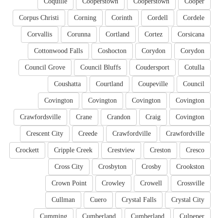
Coquille
Cooperstown
Cooperstown
Cooper
Corpus Christi
Corning
Corinth
Cordell
Cordele
Corvallis
Corunna
Cortland
Cortez
Corsicana
Cottonwood Falls
Coshocton
Corydon
Corydon
Council Grove
Council Bluffs
Coudersport
Cotulla
Coushatta
Courtland
Coupeville
Council
Covington
Covington
Covington
Covington
Crawfordsville
Crane
Crandon
Craig
Covington
Crescent City
Creede
Crawfordville
Crawfordville
Crockett
Cripple Creek
Crestview
Creston
Cresco
Cross City
Crosbyton
Crosby
Crookston
Crown Point
Crowley
Crowell
Crossville
Cullman
Cuero
Crystal Falls
Crystal City
Cumming
Cumberland
Cumberland
Culpeper