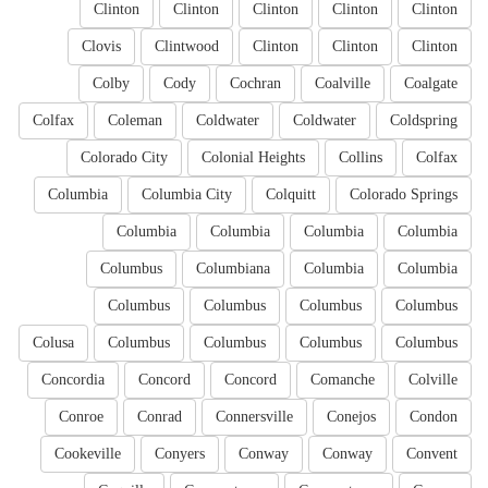
Clinton
Clinton
Clinton
Clinton
Clinton
Clovis
Clintwood
Clinton
Clinton
Clinton
Colby
Cody
Cochran
Coalville
Coalgate
Colfax
Coleman
Coldwater
Coldwater
Coldspring
Colorado City
Colonial Heights
Collins
Colfax
Columbia
Columbia City
Colquitt
Colorado Springs
Columbia
Columbia
Columbia
Columbia
Columbus
Columbiana
Columbia
Columbia
Columbus
Columbus
Columbus
Columbus
Colusa
Columbus
Columbus
Columbus
Columbus
Concordia
Concord
Concord
Comanche
Colville
Conroe
Conrad
Connersville
Conejos
Condon
Cookeville
Conyers
Conway
Conway
Convent