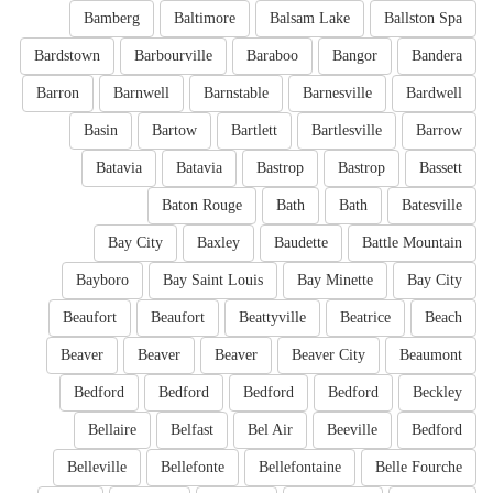
Bamberg
Baltimore
Balsam Lake
Ballston Spa
Bardstown
Barbourville
Baraboo
Bangor
Bandera
Barron
Barnwell
Barnstable
Barnesville
Bardwell
Basin
Bartow
Bartlett
Bartlesville
Barrow
Batavia
Batavia
Bastrop
Bastrop
Bassett
Baton Rouge
Bath
Bath
Batesville
Bay City
Baxley
Baudette
Battle Mountain
Bayboro
Bay Saint Louis
Bay Minette
Bay City
Beaufort
Beaufort
Beattyville
Beatrice
Beach
Beaver
Beaver
Beaver
Beaver City
Beaumont
Bedford
Bedford
Bedford
Bedford
Beckley
Bellaire
Belfast
Bel Air
Beeville
Bedford
Belleville
Bellefonte
Bellefontaine
Belle Fourche