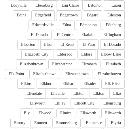
Eddyville
Ebensburg
Eau Claire
Eatonton
Eaton
Edina
Edgefield
Edgartown
Edgard
Edenton
Edwardsville
Edna
Edmonton
Edinburg
El Dorado
El Centro
Ekalaka
Effingham
Elberton
Elba
El Reno
El Paso
El Dorado
Elizabeth City
Eldorado
Eldora
Elbow Lake
Elizabethtown
Elizabethton
Elizabeth
Elizabeth
Elk Point
Elizabethtown
Elizabethtown
Elizabethtown
Elkins
Elkhorn
Elkhart
Elkader
Elk River
Ellendale
Ellaville
Elkton
Elkton
Elko
Ellsworth
Ellijay
Ellicott City
Ellensburg
Ely
Elwood
Elmira
Ellsworth
Ellsworth
Emory
Emmett
Emmetsburg
Eminence
Elyria