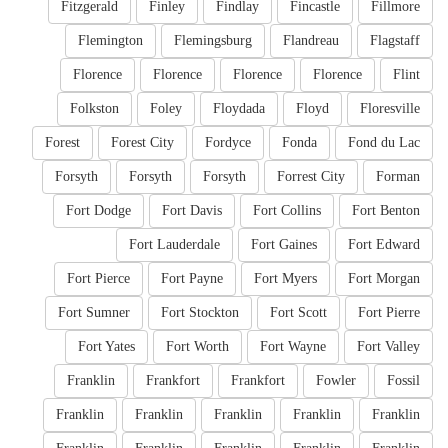
Fitzgerald
Finley
Findlay
Fincastle
Fillmore
Flemington
Flemingsburg
Flandreau
Flagstaff
Florence
Florence
Florence
Florence
Flint
Folkston
Foley
Floydada
Floyd
Floresville
Forest
Forest City
Fordyce
Fonda
Fond du Lac
Forsyth
Forsyth
Forsyth
Forrest City
Forman
Fort Dodge
Fort Davis
Fort Collins
Fort Benton
Fort Lauderdale
Fort Gaines
Fort Edward
Fort Pierce
Fort Payne
Fort Myers
Fort Morgan
Fort Sumner
Fort Stockton
Fort Scott
Fort Pierre
Fort Yates
Fort Worth
Fort Wayne
Fort Valley
Franklin
Frankfort
Frankfort
Fowler
Fossil
Franklin
Franklin
Franklin
Franklin
Franklin