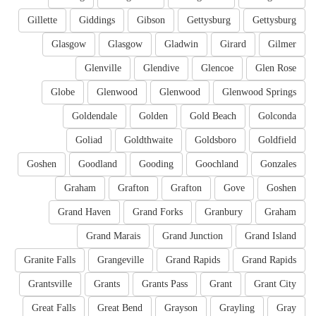
Gillette
Giddings
Gibson
Gettysburg
Gettysburg
Glasgow
Glasgow
Gladwin
Girard
Gilmer
Glenville
Glendive
Glencoe
Glen Rose
Globe
Glenwood
Glenwood
Glenwood Springs
Goldendale
Golden
Gold Beach
Golconda
Goliad
Goldthwaite
Goldsboro
Goldfield
Goshen
Goodland
Gooding
Goochland
Gonzales
Graham
Grafton
Grafton
Gove
Goshen
Grand Haven
Grand Forks
Granbury
Graham
Grand Marais
Grand Junction
Grand Island
Granite Falls
Grangeville
Grand Rapids
Grand Rapids
Grantsville
Grants
Grants Pass
Grant
Grant City
Great Falls
Great Bend
Grayson
Grayling
Gray