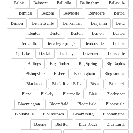
Beloit
Belmont
Bellville
Bellingham
Belleville
Bemidji
Belzoni
Belvidere
Belvidere
Belton
Benson
Bennettsville
Benkelman
Benjamin
Bend
Benton
Benton
Benton
Benton
Benton
Bernalillo
Berkeley Springs
Bentonville
Benton
Big Lake
Beulah
Bethany
Bessemer
Berryville
Billings
Big Timber
Big Spring
Big Rapids
Bishopville
Bisbee
Birmingham
Binghamton
Blackfoot
Black River Falls
Bison
Bismarck
Bland
Blakely
Blairsville
Blair
Blackshear
Bloomington
Bloomfield
Bloomfield
Bloomfield
Blountville
Blountstown
Bloomsburg
Bloomington
Boerne
Bluffton
Blue Ridge
Blue Earth