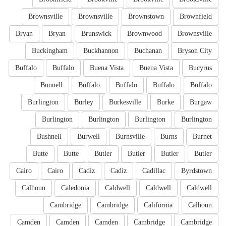
Brownsville
Brownsville
Brownstown
Brownfield
Bryan
Bryan
Brunswick
Brownwood
Brownsville
Buckingham
Buckhannon
Buchanan
Bryson City
Buffalo
Buffalo
Buena Vista
Buena Vista
Bucyrus
Bunnell
Buffalo
Buffalo
Buffalo
Buffalo
Burlington
Burley
Burkesville
Burke
Burgaw
Burlington
Burlington
Burlington
Burlington
Bushnell
Burwell
Burnsville
Burns
Burnet
Butte
Butte
Butler
Butler
Butler
Butler
Cairo
Cairo
Cadiz
Cadiz
Cadillac
Byrdstown
Calhoun
Caledonia
Caldwell
Caldwell
Caldwell
Cambridge
Cambridge
California
Calhoun
Camden
Camden
Camden
Cambridge
Cambridge