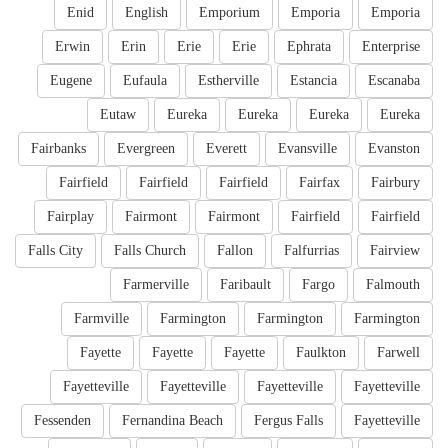
Enid
English
Emporium
Emporia
Emporia
Erwin
Erin
Erie
Erie
Ephrata
Enterprise
Eugene
Eufaula
Estherville
Estancia
Escanaba
Eutaw
Eureka
Eureka
Eureka
Eureka
Fairbanks
Evergreen
Everett
Evansville
Evanston
Fairfield
Fairfield
Fairfield
Fairfax
Fairbury
Fairplay
Fairmont
Fairmont
Fairfield
Fairfield
Falls City
Falls Church
Fallon
Falfurrias
Fairview
Farmerville
Faribault
Fargo
Falmouth
Farmville
Farmington
Farmington
Farmington
Fayette
Fayette
Fayette
Faulkton
Farwell
Fayetteville
Fayetteville
Fayetteville
Fayetteville
Fessenden
Fernandina Beach
Fergus Falls
Fayetteville