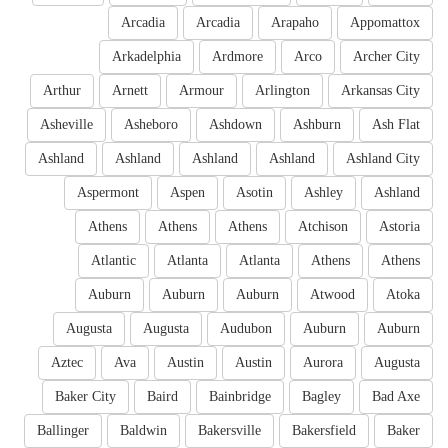
Arcadia
Arcadia
Arapaho
Appomattox
Arkadelphia
Ardmore
Arco
Archer City
Arthur
Arnett
Armour
Arlington
Arkansas City
Asheville
Asheboro
Ashdown
Ashburn
Ash Flat
Ashland
Ashland
Ashland
Ashland
Ashland City
Aspermont
Aspen
Asotin
Ashley
Ashland
Athens
Athens
Athens
Atchison
Astoria
Atlantic
Atlanta
Atlanta
Athens
Athens
Auburn
Auburn
Auburn
Atwood
Atoka
Augusta
Augusta
Audubon
Auburn
Auburn
Aztec
Ava
Austin
Austin
Aurora
Augusta
Baker City
Baird
Bainbridge
Bagley
Bad Axe
Ballinger
Baldwin
Bakersville
Bakersfield
Baker