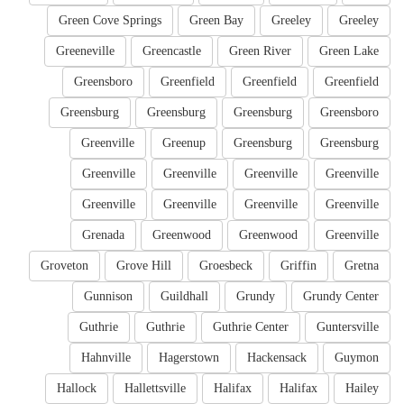
Green Cove Springs
Green Bay
Greeley
Greeley
Greeneville
Greencastle
Green River
Green Lake
Greensboro
Greenfield
Greenfield
Greenfield
Greensburg
Greensburg
Greensburg
Greensboro
Greenville
Greenup
Greensburg
Greensburg
Greenville
Greenville
Greenville
Greenville
Greenville
Greenville
Greenville
Greenville
Grenada
Greenwood
Greenwood
Greenville
Groveton
Grove Hill
Groesbeck
Griffin
Gretna
Gunnison
Guildhall
Grundy
Grundy Center
Guthrie
Guthrie
Guthrie Center
Guntersville
Hahnville
Hagerstown
Hackensack
Guymon
Hallock
Hallettsville
Halifax
Halifax
Hailey