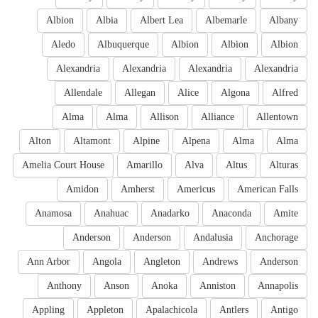
Albion
Albia
Albert Lea
Albemarle
Albany
Aledo
Albuquerque
Albion
Albion
Albion
Alexandria
Alexandria
Alexandria
Alexandria
Allendale
Allegan
Alice
Algona
Alfred
Alma
Alma
Allison
Alliance
Allentown
Alton
Altamont
Alpine
Alpena
Alma
Alma
Amelia Court House
Amarillo
Alva
Altus
Alturas
Amidon
Amherst
Americus
American Falls
Anamosa
Anahuac
Anadarko
Anaconda
Amite
Anderson
Anderson
Andalusia
Anchorage
Ann Arbor
Angola
Angleton
Andrews
Anderson
Anthony
Anson
Anoka
Anniston
Annapolis
Appling
Appleton
Apalachicola
Antlers
Antigo