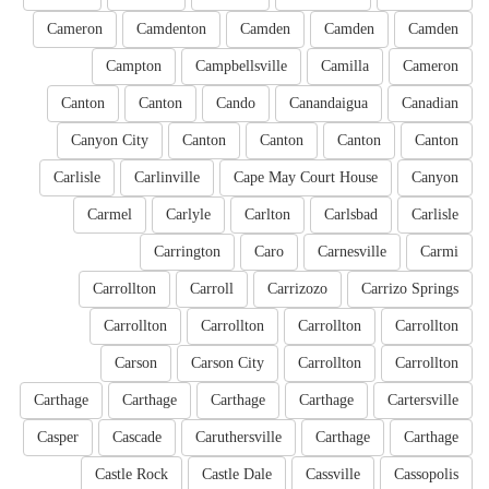
Cameron
Camdenton
Camden
Camden
Camden
Campton
Campbellsville
Camilla
Cameron
Canton
Canton
Cando
Canandaigua
Canadian
Canyon City
Canton
Canton
Canton
Canton
Carlisle
Carlinville
Cape May Court House
Canyon
Carmel
Carlyle
Carlton
Carlsbad
Carlisle
Carrington
Caro
Carnesville
Carmi
Carrollton
Carroll
Carrizozo
Carrizo Springs
Carrollton
Carrollton
Carrollton
Carrollton
Carson
Carson City
Carrollton
Carrollton
Carthage
Carthage
Carthage
Carthage
Cartersville
Casper
Cascade
Caruthersville
Carthage
Carthage
Castle Rock
Castle Dale
Cassville
Cassopolis