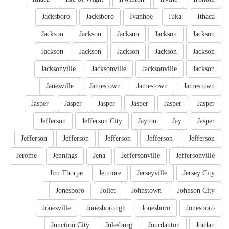
Jacksboro
Jacksboro
Ivanhoe
Iuka
Ithaca
Jackson
Jackson
Jackson
Jackson
Jackson
Jackson
Jackson
Jackson
Jackson
Jackson
Jacksonville
Jacksonville
Jacksonville
Jackson
Janesville
Jamestown
Jamestown
Jamestown
Jasper
Jasper
Jasper
Jasper
Jasper
Jasper
Jefferson
Jefferson City
Jayton
Jay
Jasper
Jefferson
Jefferson
Jefferson
Jefferson
Jefferson
Jerome
Jennings
Jena
Jeffersonville
Jeffersonville
Jim Thorpe
Jetmore
Jerseyville
Jersey City
Jonesboro
Joliet
Johnstown
Johnson City
Jonesville
Jonesborough
Jonesboro
Jonesboro
Junction City
Julesburg
Jourdanton
Jordan