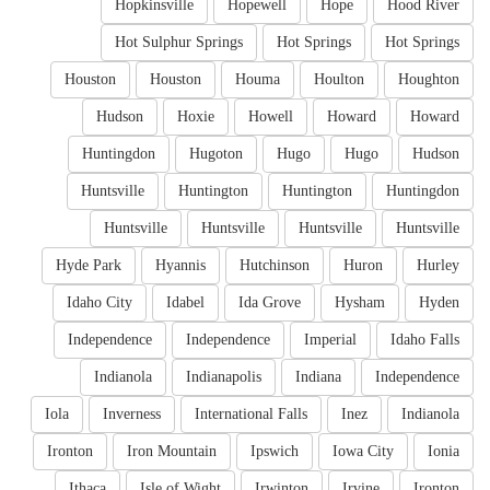
Hopkinsville
Hopewell
Hope
Hood River
Hot Sulphur Springs
Hot Springs
Hot Springs
Houston
Houston
Houma
Houlton
Houghton
Hudson
Hoxie
Howell
Howard
Howard
Huntingdon
Hugoton
Hugo
Hugo
Hudson
Huntsville
Huntington
Huntington
Huntingdon
Huntsville
Huntsville
Huntsville
Huntsville
Hyde Park
Hyannis
Hutchinson
Huron
Hurley
Idaho City
Idabel
Ida Grove
Hysham
Hyden
Independence
Independence
Imperial
Idaho Falls
Indianola
Indianapolis
Indiana
Independence
Iola
Inverness
International Falls
Inez
Indianola
Ironton
Iron Mountain
Ipswich
Iowa City
Ionia
Ithaca
Isle of Wight
Irwinton
Irvine
Ironton