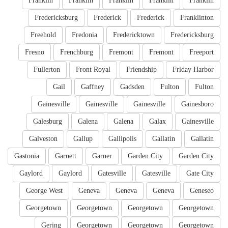
Franklin
Franklin
Franklin
Franklin
Franklin
Fredericksburg
Frederick
Frederick
Franklinton
Freehold
Fredonia
Fredericktown
Fredericksburg
Fresno
Frenchburg
Fremont
Fremont
Freeport
Fullerton
Front Royal
Friendship
Friday Harbor
Gail
Gaffney
Gadsden
Fulton
Fulton
Gainesville
Gainesville
Gainesville
Gainesboro
Galesburg
Galena
Galena
Galax
Gainesville
Galveston
Gallup
Gallipolis
Gallatin
Gallatin
Gastonia
Garnett
Garner
Garden City
Garden City
Gaylord
Gaylord
Gatesville
Gatesville
Gate City
George West
Geneva
Geneva
Geneva
Geneseo
Georgetown
Georgetown
Georgetown
Georgetown
Gering
Georgetown
Georgetown
Georgetown