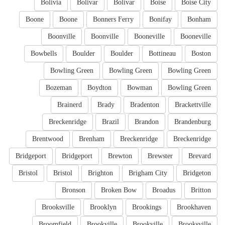
Bolivia
Bolivar
Bolivar
Boise
Boise City
Boone
Boone
Bonners Ferry
Bonifay
Bonham
Boonville
Boonville
Booneville
Booneville
Bowbells
Boulder
Boulder
Bottineau
Boston
Bowling Green
Bowling Green
Bowling Green
Bozeman
Boydton
Bowman
Bowling Green
Brainerd
Brady
Bradenton
Brackettville
Breckenridge
Brazil
Brandon
Brandenburg
Brentwood
Brenham
Breckenridge
Breckenridge
Bridgeport
Bridgeport
Brewton
Brewster
Brevard
Bristol
Bristol
Brighton
Brigham City
Bridgeton
Bronson
Broken Bow
Broadus
Britton
Brooksville
Brooklyn
Brookings
Brookhaven
Broomfield
Brookville
Brookville
Brooksville