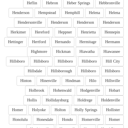
Heflin
Hebron
Heber Springs
Hebbronville
Henderson
Hempstead
Hemphill
Helena
Helena
Hendersonville
Henderson
Henderson
Henderson
Herkimer
Hereford
Heppner
Henrietta
Hennepin
Hettinger
Hertford
Hernando
Hermitage
Hermann
Highmore
Hickman
Hiawatha
Hiawassee
Hillsboro
Hillsboro
Hillsboro
Hillsboro
Hill City
Hillsdale
Hillsborough
Hillsboro
Hillsboro
Hinton
Hinesville
Hindman
Hilo
Hillsville
Holbrook
Hohenwald
Hodgenville
Hobart
Hollis
Hollidaysburg
Holdrege
Holdenville
Homer
Holyoke
Holton
Holly Springs
Hollister
Honolulu
Honesdale
Hondo
Homerville
Homer