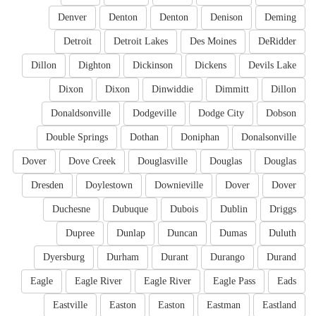
Denver
Denton
Denton
Denison
Deming
Detroit
Detroit Lakes
Des Moines
DeRidder
Dillon
Dighton
Dickinson
Dickens
Devils Lake
Dixon
Dixon
Dinwiddie
Dimmitt
Dillon
Donaldsonville
Dodgeville
Dodge City
Dobson
Double Springs
Dothan
Doniphan
Donalsonville
Dover
Dove Creek
Douglasville
Douglas
Douglas
Dresden
Doylestown
Downieville
Dover
Dover
Duchesne
Dubuque
Dubois
Dublin
Driggs
Dupree
Dunlap
Duncan
Dumas
Duluth
Dyersburg
Durham
Durant
Durango
Durand
Eagle
Eagle River
Eagle River
Eagle Pass
Eads
Eastville
Easton
Easton
Eastman
Eastland