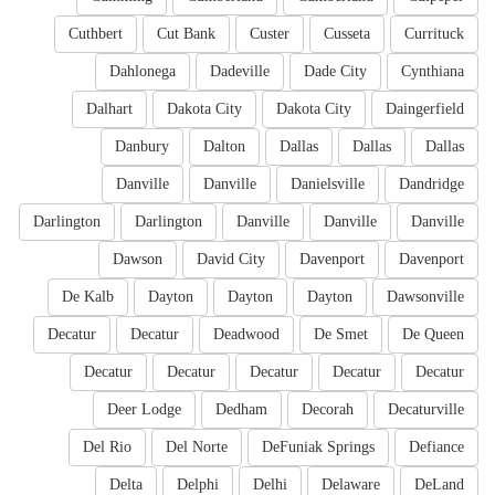
Cuthbert
Cut Bank
Custer
Cusseta
Currituck
Dahlonega
Dadeville
Dade City
Cynthiana
Dalhart
Dakota City
Dakota City
Daingerfield
Danbury
Dalton
Dallas
Dallas
Dallas
Danville
Danville
Danielsville
Dandridge
Darlington
Darlington
Danville
Danville
Danville
Dawson
David City
Davenport
Davenport
De Kalb
Dayton
Dayton
Dayton
Dawsonville
Decatur
Decatur
Deadwood
De Smet
De Queen
Decatur
Decatur
Decatur
Decatur
Decatur
Deer Lodge
Dedham
Decorah
Decaturville
Del Rio
Del Norte
DeFuniak Springs
Defiance
Delta
Delphi
Delhi
Delaware
DeLand