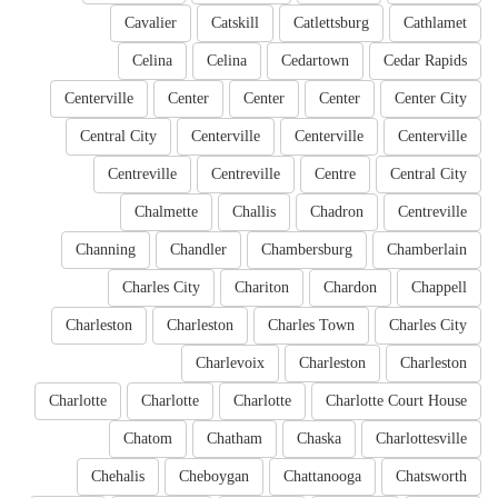
Cavalier
Catskill
Catlettsburg
Cathlamet
Celina
Celina
Cedartown
Cedar Rapids
Centerville
Center
Center
Center
Center City
Central City
Centerville
Centerville
Centerville
Centreville
Centreville
Centre
Central City
Chalmette
Challis
Chadron
Centreville
Channing
Chandler
Chambersburg
Chamberlain
Charles City
Chariton
Chardon
Chappell
Charleston
Charleston
Charles Town
Charles City
Charlevoix
Charleston
Charleston
Charlotte
Charlotte
Charlotte
Charlotte Court House
Chatom
Chatham
Chaska
Charlottesville
Chehalis
Cheboygan
Chattanooga
Chatsworth