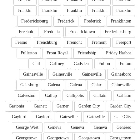
Franklin
Franklin
Franklin
Franklin
Franklin
Fredericksburg
Frederick
Frederick
Franklinton
Freehold
Fredonia
Fredericktown
Fredericksburg
Fresno
Frenchburg
Fremont
Fremont
Freeport
Fullerton
Front Royal
Friendship
Friday Harbor
Gail
Gaffney
Gadsden
Fulton
Fulton
Gainesville
Gainesville
Gainesville
Gainesboro
Galesburg
Galena
Galena
Galax
Gainesville
Galveston
Gallup
Gallipolis
Gallatin
Gallatin
Gastonia
Garnett
Garner
Garden City
Garden City
Gaylord
Gaylord
Gatesville
Gatesville
Gate City
George West
Geneva
Geneva
Geneva
Geneseo
Georgetown
Georgetown
Georgetown
Georgetown