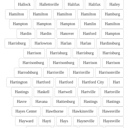
Hallock
Hallettsville
Halifax
Halifax
Hailey
Hamilton
Hamilton
Hamilton
Hamilton
Hamburg
Hampton
Hampton
Hampton
Hamlin
Hamilton
Hardin
Hardin
Hanover
Hanford
Hampton
Harrisburg
Harlowton
Harlan
Harlan
Hardinsburg
Harrison
Harrisburg
Harrisburg
Harrisburg
Harrisonburg
Harrisonburg
Harrison
Harrison
Harrodsburg
Harrisville
Harrisville
Harrisonville
Hartington
Hartford
Hartford
Hartford City
Hart
Hastings
Haskell
Hartwell
Hartville
Hartsville
Havre
Havana
Hattiesburg
Hastings
Hastings
Hayes Center
Hawthorne
Hawkinsville
Hawesville
Hayward
Hayti
Hays
Hayneville
Hayesville