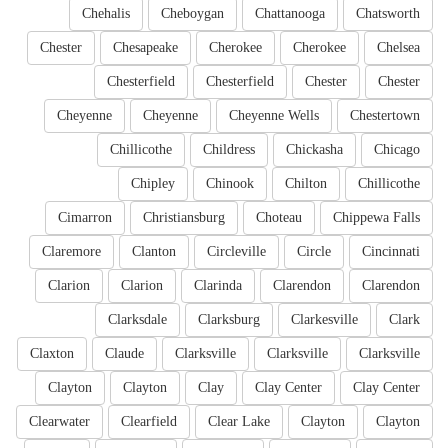
Chehalis
Cheboygan
Chattanooga
Chatsworth
Chester
Chesapeake
Cherokee
Cherokee
Chelsea
Chesterfield
Chesterfield
Chester
Chester
Cheyenne
Cheyenne
Cheyenne Wells
Chestertown
Chillicothe
Childress
Chickasha
Chicago
Chipley
Chinook
Chilton
Chillicothe
Cimarron
Christiansburg
Choteau
Chippewa Falls
Claremore
Clanton
Circleville
Circle
Cincinnati
Clarion
Clarion
Clarinda
Clarendon
Clarendon
Clarksdale
Clarksburg
Clarkesville
Clark
Claxton
Claude
Clarksville
Clarksville
Clarksville
Clayton
Clayton
Clay
Clay Center
Clay Center
Clearwater
Clearfield
Clear Lake
Clayton
Clayton