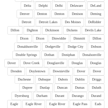
Delta
Delphi
Delhi
Delaware
DeLand
Denver
Denton
Denton
Denison
Deming
Detroit
Detroit Lakes
Des Moines
DeRidder
Dillon
Dighton
Dickinson
Dickens
Devils Lake
Dixon
Dixon
Dinwiddie
Dimmitt
Dillon
Donaldsonville
Dodgeville
Dodge City
Dobson
Double Springs
Dothan
Doniphan
Donalsonville
Dover
Dove Creek
Douglasville
Douglas
Douglas
Dresden
Doylestown
Downieville
Dover
Dover
Duchesne
Dubuque
Dubois
Dublin
Driggs
Dupree
Dunlap
Duncan
Dumas
Duluth
Dyersburg
Durham
Durant
Durango
Durand
Eagle
Eagle River
Eagle River
Eagle Pass
Eads