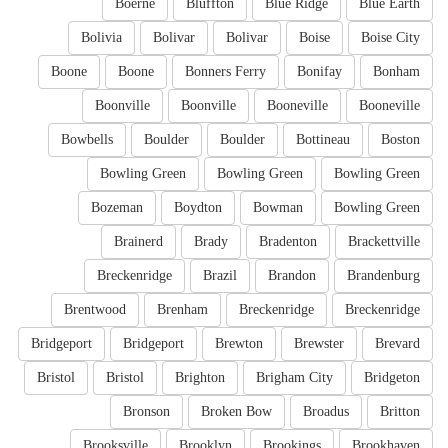
Boerne
Bluffton
Blue Ridge
Blue Earth
Bolivia
Bolivar
Bolivar
Boise
Boise City
Boone
Boone
Bonners Ferry
Bonifay
Bonham
Boonville
Boonville
Booneville
Booneville
Bowbells
Boulder
Boulder
Bottineau
Boston
Bowling Green
Bowling Green
Bowling Green
Bozeman
Boydton
Bowman
Bowling Green
Brainerd
Brady
Bradenton
Brackettville
Breckenridge
Brazil
Brandon
Brandenburg
Brentwood
Brenham
Breckenridge
Breckenridge
Bridgeport
Bridgeport
Brewton
Brewster
Brevard
Bristol
Bristol
Brighton
Brigham City
Bridgeton
Bronson
Broken Bow
Broadus
Britton
Brooksville
Brooklyn
Brookings
Brookhaven