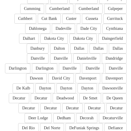
Cumming
Cumberland
Cumberland
Culpeper
Cuthbert
Cut Bank
Custer
Cusseta
Currituck
Dahlonega
Dadeville
Dade City
Cynthiana
Dalhart
Dakota City
Dakota City
Daingerfield
Danbury
Dalton
Dallas
Dallas
Dallas
Danville
Danville
Danielsville
Dandridge
Darlington
Darlington
Danville
Danville
Danville
Dawson
David City
Davenport
Davenport
De Kalb
Dayton
Dayton
Dayton
Dawsonville
Decatur
Decatur
Deadwood
De Smet
De Queen
Decatur
Decatur
Decatur
Decatur
Decatur
Deer Lodge
Dedham
Decorah
Decaturville
Del Rio
Del Norte
DeFuniak Springs
Defiance