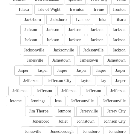
Ithaca
Isle of Wight
Irwinton
Irvine
Ironton
Jacksboro
Jacksboro
Ivanhoe
Iuka
Ithaca
Jackson
Jackson
Jackson
Jackson
Jackson
Jackson
Jackson
Jackson
Jackson
Jackson
Jacksonville
Jacksonville
Jacksonville
Jackson
Janesville
Jamestown
Jamestown
Jamestown
Jasper
Jasper
Jasper
Jasper
Jasper
Jasper
Jefferson
Jefferson City
Jayton
Jay
Jasper
Jefferson
Jefferson
Jefferson
Jefferson
Jefferson
Jerome
Jennings
Jena
Jeffersonville
Jeffersonville
Jim Thorpe
Jetmore
Jerseyville
Jersey City
Jonesboro
Joliet
Johnstown
Johnson City
Jonesville
Jonesborough
Jonesboro
Jonesboro