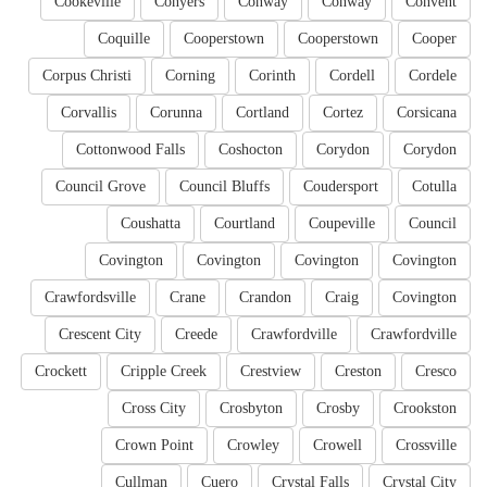
Cookeville
Conyers
Conway
Conway
Convent
Coquille
Cooperstown
Cooperstown
Cooper
Corpus Christi
Corning
Corinth
Cordell
Cordele
Corvallis
Corunna
Cortland
Cortez
Corsicana
Cottonwood Falls
Coshocton
Corydon
Corydon
Council Grove
Council Bluffs
Coudersport
Cotulla
Coushatta
Courtland
Coupeville
Council
Covington
Covington
Covington
Covington
Crawfordsville
Crane
Crandon
Craig
Covington
Crescent City
Creede
Crawfordville
Crawfordville
Crockett
Cripple Creek
Crestview
Creston
Cresco
Cross City
Crosbyton
Crosby
Crookston
Crown Point
Crowley
Crowell
Crossville
Cullman
Cuero
Crystal Falls
Crystal City