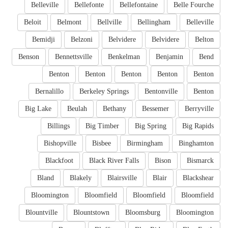
Belleville
Bellefonte
Bellefontaine
Belle Fourche
Beloit
Belmont
Bellville
Bellingham
Belleville
Bemidji
Belzoni
Belvidere
Belvidere
Belton
Benson
Bennettsville
Benkelman
Benjamin
Bend
Benton
Benton
Benton
Benton
Benton
Bernalillo
Berkeley Springs
Bentonville
Benton
Big Lake
Beulah
Bethany
Bessemer
Berryville
Billings
Big Timber
Big Spring
Big Rapids
Bishopville
Bisbee
Birmingham
Binghamton
Blackfoot
Black River Falls
Bison
Bismarck
Bland
Blakely
Blairsville
Blair
Blackshear
Bloomington
Bloomfield
Bloomfield
Bloomfield
Blountville
Blountstown
Bloomsburg
Bloomington