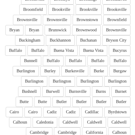
Broomfield
Brookville
Brookville
Brooksville
Brownsville
Brownsville
Brownstown
Brownfield
Bryan
Bryan
Brunswick
Brownwood
Brownsville
Buckingham
Buckhannon
Buchanan
Bryson City
Buffalo
Buffalo
Buena Vista
Buena Vista
Bucyrus
Bunnell
Buffalo
Buffalo
Buffalo
Buffalo
Burlington
Burley
Burkesville
Burke
Burgaw
Burlington
Burlington
Burlington
Burlington
Bushnell
Burwell
Burnsville
Burns
Burnet
Butte
Butte
Butler
Butler
Butler
Butler
Cairo
Cairo
Cadiz
Cadiz
Cadillac
Byrdstown
Calhoun
Caledonia
Caldwell
Caldwell
Caldwell
Cambridge
Cambridge
California
Calhoun