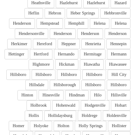
Heathsville
Hazlehurst
Hazlehurst
Hazard
Heflin
Hebron
Heber Springs
Hebbronville
Henderson
Hempstead
Hemphill
Helena
Helena
Hendersonville
Henderson
Henderson
Henderson
Herkimer
Hereford
Heppner
Henrietta
Hennepin
Hettinger
Hertford
Hernando
Hermitage
Hermann
Highmore
Hickman
Hiawatha
Hiawassee
Hillsboro
Hillsboro
Hillsboro
Hillsboro
Hill City
Hillsdale
Hillsborough
Hillsboro
Hillsboro
Hinton
Hinesville
Hindman
Hilo
Hillsville
Holbrook
Hohenwald
Hodgenville
Hobart
Hollis
Hollidaysburg
Holdrege
Holdenville
Homer
Holyoke
Holton
Holly Springs
Hollister