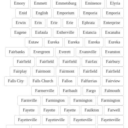
Emory
Emmett
Emmetsburg
Eminence
Elyria
Enid
English
Emporium
Emporia
Emporia
Erwin
Erin
Erie
Erie
Ephrata
Enterprise
Eugene
Eufaula
Estherville
Estancia
Escanaba
Eutaw
Eureka
Eureka
Eureka
Eureka
Fairbanks
Evergreen
Everett
Evansville
Evanston
Fairfield
Fairfield
Fairfield
Fairfax
Fairbury
Fairplay
Fairmont
Fairmont
Fairfield
Fairfield
Falls City
Falls Church
Fallon
Falfurrias
Fairview
Farmerville
Faribault
Fargo
Falmouth
Farmville
Farmington
Farmington
Farmington
Fayette
Fayette
Fayette
Faulkton
Farwell
Fayetteville
Fayetteville
Fayetteville
Fayetteville