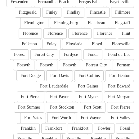
Fessenden
Fernandina Beach
Fergus Falls
Fayetteville
Fitzgerald
Finley
Findlay
Fincastle
Fillmore
Flemington
Flemingsburg
Flandreau
Flagstaff
Florence
Florence
Florence
Florence
Flint
Folkston
Foley
Floydada
Floyd
Floresville
Forest
Forest City
Fordyce
Fonda
Fond du Lac
Forsyth
Forsyth
Forsyth
Forrest City
Forman
Fort Dodge
Fort Davis
Fort Collins
Fort Benton
Fort Lauderdale
Fort Gaines
Fort Edward
Fort Pierce
Fort Payne
Fort Myers
Fort Morgan
Fort Sumner
Fort Stockton
Fort Scott
Fort Pierre
Fort Yates
Fort Worth
Fort Wayne
Fort Valley
Franklin
Frankfort
Frankfort
Fowler
Fossil
Franklin
Franklin
Franklin
Franklin
Franklin