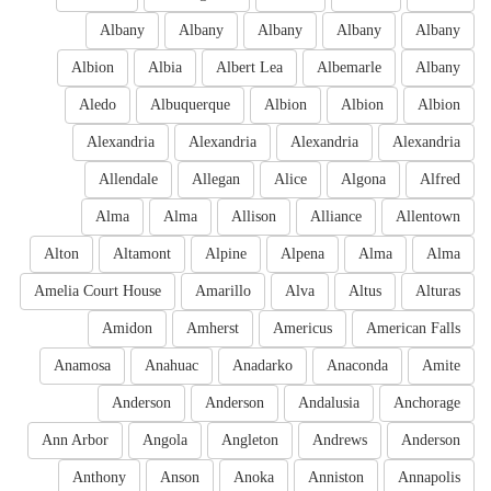
Albany
Albany
Albany
Albany
Albany
Albion
Albia
Albert Lea
Albemarle
Albany
Aledo
Albuquerque
Albion
Albion
Albion
Alexandria
Alexandria
Alexandria
Alexandria
Allendale
Allegan
Alice
Algona
Alfred
Alma
Alma
Allison
Alliance
Allentown
Alton
Altamont
Alpine
Alpena
Alma
Alma
Amelia Court House
Amarillo
Alva
Altus
Alturas
Amidon
Amherst
Americus
American Falls
Anamosa
Anahuac
Anadarko
Anaconda
Amite
Anderson
Anderson
Andalusia
Anchorage
Ann Arbor
Angola
Angleton
Andrews
Anderson
Anthony
Anson
Anoka
Anniston
Annapolis