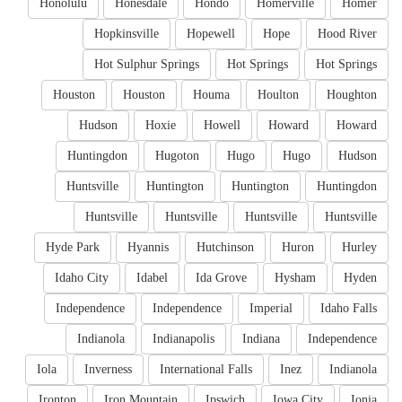
Honolulu
Honesdale
Hondo
Homerville
Homer
Hopkinsville
Hopewell
Hope
Hood River
Hot Sulphur Springs
Hot Springs
Hot Springs
Houston
Houston
Houma
Houlton
Houghton
Hudson
Hoxie
Howell
Howard
Howard
Huntingdon
Hugoton
Hugo
Hugo
Hudson
Huntsville
Huntington
Huntington
Huntingdon
Huntsville
Huntsville
Huntsville
Huntsville
Hyde Park
Hyannis
Hutchinson
Huron
Hurley
Idaho City
Idabel
Ida Grove
Hysham
Hyden
Independence
Independence
Imperial
Idaho Falls
Indianola
Indianapolis
Indiana
Independence
Iola
Inverness
International Falls
Inez
Indianola
Ironton
Iron Mountain
Ipswich
Iowa City
Ionia