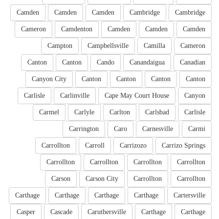
Camden
Camden
Camden
Cambridge
Cambridge
Cameron
Camdenton
Camden
Camden
Camden
Campton
Campbellsville
Camilla
Cameron
Canton
Canton
Cando
Canandaigua
Canadian
Canyon City
Canton
Canton
Canton
Canton
Carlisle
Carlinville
Cape May Court House
Canyon
Carmel
Carlyle
Carlton
Carlsbad
Carlisle
Carrington
Caro
Carnesville
Carmi
Carrollton
Carroll
Carrizozo
Carrizo Springs
Carrollton
Carrollton
Carrollton
Carrollton
Carson
Carson City
Carrollton
Carrollton
Carthage
Carthage
Carthage
Carthage
Cartersville
Casper
Cascade
Caruthersville
Carthage
Carthage