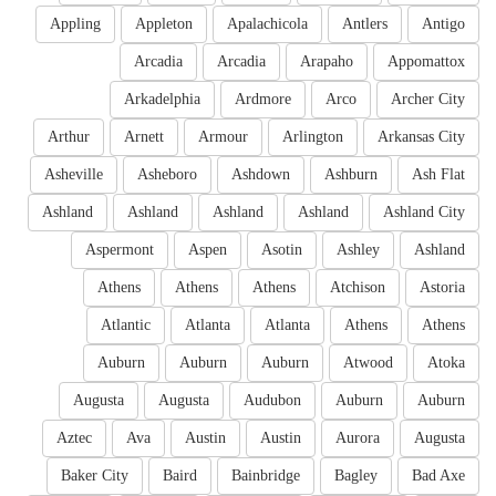
Appling
Appleton
Apalachicola
Antlers
Antigo
Arcadia
Arcadia
Arapaho
Appomattox
Arkadelphia
Ardmore
Arco
Archer City
Arthur
Arnett
Armour
Arlington
Arkansas City
Asheville
Asheboro
Ashdown
Ashburn
Ash Flat
Ashland
Ashland
Ashland
Ashland
Ashland City
Aspermont
Aspen
Asotin
Ashley
Ashland
Athens
Athens
Athens
Atchison
Astoria
Atlantic
Atlanta
Atlanta
Athens
Athens
Auburn
Auburn
Auburn
Atwood
Atoka
Augusta
Augusta
Audubon
Auburn
Auburn
Aztec
Ava
Austin
Austin
Aurora
Augusta
Baker City
Baird
Bainbridge
Bagley
Bad Axe