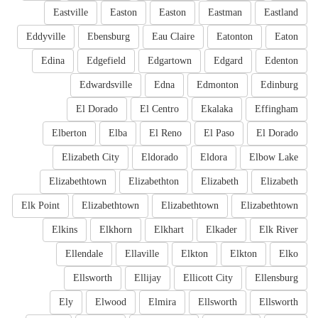
Eastville
Easton
Easton
Eastman
Eastland
Eddyville
Ebensburg
Eau Claire
Eatonton
Eaton
Edina
Edgefield
Edgartown
Edgard
Edenton
Edwardsville
Edna
Edmonton
Edinburg
El Dorado
El Centro
Ekalaka
Effingham
Elberton
Elba
El Reno
El Paso
El Dorado
Elizabeth City
Eldorado
Eldora
Elbow Lake
Elizabethtown
Elizabethton
Elizabeth
Elizabeth
Elk Point
Elizabethtown
Elizabethtown
Elizabethtown
Elkins
Elkhorn
Elkhart
Elkader
Elk River
Ellendale
Ellaville
Elkton
Elkton
Elko
Ellsworth
Ellijay
Ellicott City
Ellensburg
Ely
Elwood
Elmira
Ellsworth
Ellsworth