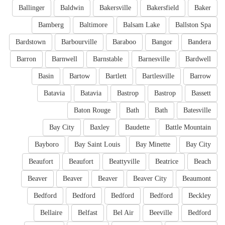
Ballinger
Baldwin
Bakersville
Bakersfield
Baker
Bamberg
Baltimore
Balsam Lake
Ballston Spa
Bardstown
Barbourville
Baraboo
Bangor
Bandera
Barron
Barnwell
Barnstable
Barnesville
Bardwell
Basin
Bartow
Bartlett
Bartlesville
Barrow
Batavia
Batavia
Bastrop
Bastrop
Bassett
Baton Rouge
Bath
Bath
Batesville
Bay City
Baxley
Baudette
Battle Mountain
Bayboro
Bay Saint Louis
Bay Minette
Bay City
Beaufort
Beaufort
Beattyville
Beatrice
Beach
Beaver
Beaver
Beaver
Beaver City
Beaumont
Bedford
Bedford
Bedford
Bedford
Beckley
Bellaire
Belfast
Bel Air
Beeville
Bedford