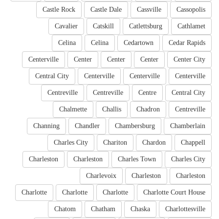
Castle Rock
Castle Dale
Cassville
Cassopolis
Cavalier
Catskill
Catlettsburg
Cathlamet
Celina
Celina
Cedartown
Cedar Rapids
Centerville
Center
Center
Center
Center City
Central City
Centerville
Centerville
Centerville
Centreville
Centreville
Centre
Central City
Chalmette
Challis
Chadron
Centreville
Channing
Chandler
Chambersburg
Chamberlain
Charles City
Chariton
Chardon
Chappell
Charleston
Charleston
Charles Town
Charles City
Charlevoix
Charleston
Charleston
Charlotte
Charlotte
Charlotte
Charlotte Court House
Chatom
Chatham
Chaska
Charlottesville