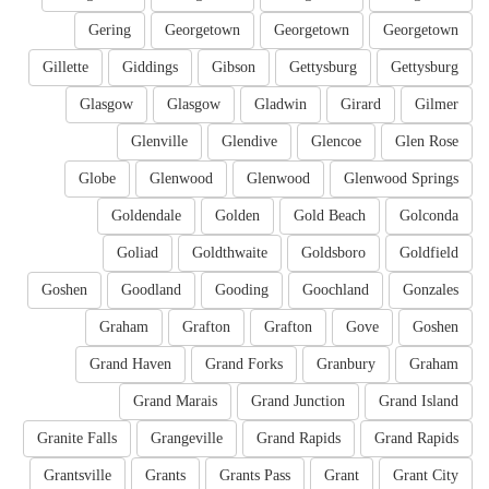
Gering
Georgetown
Georgetown
Georgetown
Gillette
Giddings
Gibson
Gettysburg
Gettysburg
Glasgow
Glasgow
Gladwin
Girard
Gilmer
Glenville
Glendive
Glencoe
Glen Rose
Globe
Glenwood
Glenwood
Glenwood Springs
Goldendale
Golden
Gold Beach
Golconda
Goliad
Goldthwaite
Goldsboro
Goldfield
Goshen
Goodland
Gooding
Goochland
Gonzales
Graham
Grafton
Grafton
Gove
Goshen
Grand Haven
Grand Forks
Granbury
Graham
Grand Marais
Grand Junction
Grand Island
Granite Falls
Grangeville
Grand Rapids
Grand Rapids
Grantsville
Grants
Grants Pass
Grant
Grant City