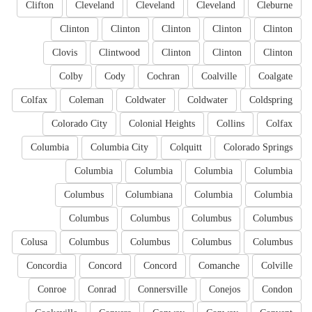
Clifton
Cleveland
Cleveland
Cleveland
Cleburne
Clinton
Clinton
Clinton
Clinton
Clinton
Clovis
Clintwood
Clinton
Clinton
Clinton
Colby
Cody
Cochran
Coalville
Coalgate
Colfax
Coleman
Coldwater
Coldwater
Coldspring
Colorado City
Colonial Heights
Collins
Colfax
Columbia
Columbia City
Colquitt
Colorado Springs
Columbia
Columbia
Columbia
Columbia
Columbus
Columbiana
Columbia
Columbia
Columbus
Columbus
Columbus
Columbus
Colusa
Columbus
Columbus
Columbus
Columbus
Concordia
Concord
Concord
Comanche
Colville
Conroe
Conrad
Connersville
Conejos
Condon