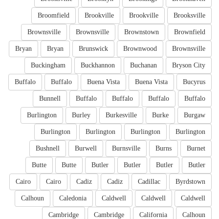
Broomfield
Brookville
Brookville
Brooksville
Brownsville
Brownsville
Brownstown
Brownfield
Bryan
Bryan
Brunswick
Brownwood
Brownsville
Buckingham
Buckhannon
Buchanan
Bryson City
Buffalo
Buffalo
Buena Vista
Buena Vista
Bucyrus
Bunnell
Buffalo
Buffalo
Buffalo
Buffalo
Burlington
Burley
Burkesville
Burke
Burgaw
Burlington
Burlington
Burlington
Burlington
Bushnell
Burwell
Burnsville
Burns
Burnet
Butte
Butte
Butler
Butler
Butler
Butler
Cairo
Cairo
Cadiz
Cadiz
Cadillac
Byrdstown
Calhoun
Caledonia
Caldwell
Caldwell
Caldwell
Cambridge
Cambridge
California
Calhoun