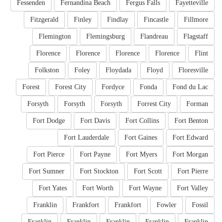
Fessenden
Fernandina Beach
Fergus Falls
Fayetteville
Fitzgerald
Finley
Findlay
Fincastle
Fillmore
Flemington
Flemingsburg
Flandreau
Flagstaff
Florence
Florence
Florence
Florence
Flint
Folkston
Foley
Floydada
Floyd
Floresville
Forest
Forest City
Fordyce
Fonda
Fond du Lac
Forsyth
Forsyth
Forsyth
Forrest City
Forman
Fort Dodge
Fort Davis
Fort Collins
Fort Benton
Fort Lauderdale
Fort Gaines
Fort Edward
Fort Pierce
Fort Payne
Fort Myers
Fort Morgan
Fort Sumner
Fort Stockton
Fort Scott
Fort Pierre
Fort Yates
Fort Worth
Fort Wayne
Fort Valley
Franklin
Frankfort
Frankfort
Fowler
Fossil
Franklin
Franklin
Franklin
Franklin
Franklin