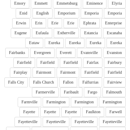
Emory
Emmett
Emmetsburg
Eminence
Elyria
Enid
English
Emporium
Emporia
Emporia
Erwin
Erin
Erie
Erie
Ephrata
Enterprise
Eugene
Eufaula
Estherville
Estancia
Escanaba
Eutaw
Eureka
Eureka
Eureka
Eureka
Fairbanks
Evergreen
Everett
Evansville
Evanston
Fairfield
Fairfield
Fairfield
Fairfax
Fairbury
Fairplay
Fairmont
Fairmont
Fairfield
Fairfield
Falls City
Falls Church
Fallon
Falfurrias
Fairview
Farmerville
Faribault
Fargo
Falmouth
Farmville
Farmington
Farmington
Farmington
Fayette
Fayette
Fayette
Faulkton
Farwell
Fayetteville
Fayetteville
Fayetteville
Fayetteville