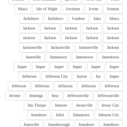
Ithaca
Isle of Wight
Irwinton
Irvine
Ironton
Jacksboro
Jacksboro
Ivanhoe
Iuka
Ithaca
Jackson
Jackson
Jackson
Jackson
Jackson
Jackson
Jackson
Jackson
Jackson
Jackson
Jacksonville
Jacksonville
Jacksonville
Jackson
Janesville
Jamestown
Jamestown
Jamestown
Jasper
Jasper
Jasper
Jasper
Jasper
Jasper
Jefferson
Jefferson City
Jayton
Jay
Jasper
Jefferson
Jefferson
Jefferson
Jefferson
Jefferson
Jerome
Jennings
Jena
Jeffersonville
Jeffersonville
Jim Thorpe
Jetmore
Jerseyville
Jersey City
Jonesboro
Joliet
Johnstown
Johnson City
Jonesville
Jonesborough
Jonesboro
Jonesboro