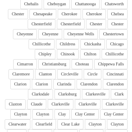
Chehalis
Cheboygan
Chattanooga
Chatsworth
Chester
Chesapeake
Cherokee
Cherokee
Chelsea
Chesterfield
Chesterfield
Chester
Chester
Cheyenne
Cheyenne
Cheyenne Wells
Chestertown
Chillicothe
Childress
Chickasha
Chicago
Chipley
Chinook
Chilton
Chillicothe
Cimarron
Christiansburg
Choteau
Chippewa Falls
Claremore
Clanton
Circleville
Circle
Cincinnati
Clarion
Clarion
Clarinda
Clarendon
Clarendon
Clarksdale
Clarksburg
Clarkesville
Clark
Claxton
Claude
Clarksville
Clarksville
Clarksville
Clayton
Clayton
Clay
Clay Center
Clay Center
Clearwater
Clearfield
Clear Lake
Clayton
Clayton