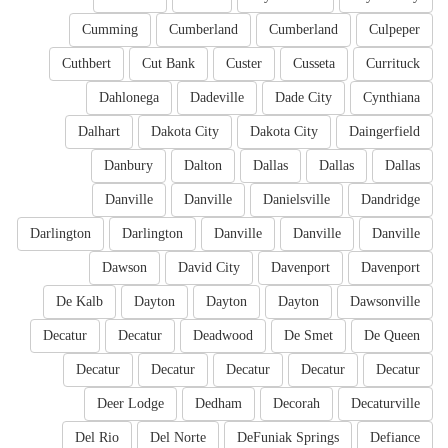
Cumming
Cumberland
Cumberland
Culpeper
Cuthbert
Cut Bank
Custer
Cusseta
Currituck
Dahlonega
Dadeville
Dade City
Cynthiana
Dalhart
Dakota City
Dakota City
Daingerfield
Danbury
Dalton
Dallas
Dallas
Dallas
Danville
Danville
Danielsville
Dandridge
Darlington
Darlington
Danville
Danville
Danville
Dawson
David City
Davenport
Davenport
De Kalb
Dayton
Dayton
Dayton
Dawsonville
Decatur
Decatur
Deadwood
De Smet
De Queen
Decatur
Decatur
Decatur
Decatur
Decatur
Deer Lodge
Dedham
Decorah
Decaturville
Del Rio
Del Norte
DeFuniak Springs
Defiance