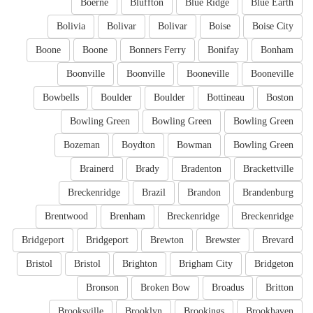
Boerne
Bluffton
Blue Ridge
Blue Earth
Bolivia
Bolivar
Bolivar
Boise
Boise City
Boone
Boone
Bonners Ferry
Bonifay
Bonham
Boonville
Boonville
Booneville
Booneville
Bowbells
Boulder
Boulder
Bottineau
Boston
Bowling Green
Bowling Green
Bowling Green
Bozeman
Boydton
Bowman
Bowling Green
Brainerd
Brady
Bradenton
Brackettville
Breckenridge
Brazil
Brandon
Brandenburg
Brentwood
Brenham
Breckenridge
Breckenridge
Bridgeport
Bridgeport
Brewton
Brewster
Brevard
Bristol
Bristol
Brighton
Brigham City
Bridgeton
Bronson
Broken Bow
Broadus
Britton
Brooksville
Brooklyn
Brookings
Brookhaven