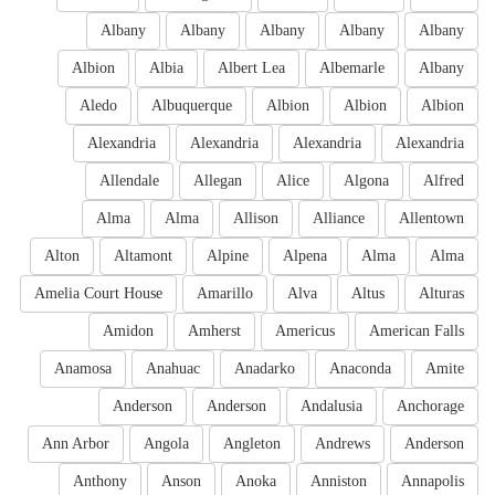
Albany
Albany
Albany
Albany
Albany
Albion
Albia
Albert Lea
Albemarle
Albany
Aledo
Albuquerque
Albion
Albion
Albion
Alexandria
Alexandria
Alexandria
Alexandria
Allendale
Allegan
Alice
Algona
Alfred
Alma
Alma
Allison
Alliance
Allentown
Alton
Altamont
Alpine
Alpena
Alma
Alma
Amelia Court House
Amarillo
Alva
Altus
Alturas
Amidon
Amherst
Americus
American Falls
Anamosa
Anahuac
Anadarko
Anaconda
Amite
Anderson
Anderson
Andalusia
Anchorage
Ann Arbor
Angola
Angleton
Andrews
Anderson
Anthony
Anson
Anoka
Anniston
Annapolis