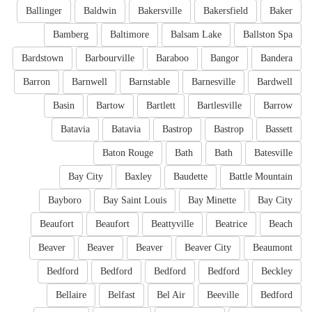
Ballinger
Baldwin
Bakersville
Bakersfield
Baker
Bamberg
Baltimore
Balsam Lake
Ballston Spa
Bardstown
Barbourville
Baraboo
Bangor
Bandera
Barron
Barnwell
Barnstable
Barnesville
Bardwell
Basin
Bartow
Bartlett
Bartlesville
Barrow
Batavia
Batavia
Bastrop
Bastrop
Bassett
Baton Rouge
Bath
Bath
Batesville
Bay City
Baxley
Baudette
Battle Mountain
Bayboro
Bay Saint Louis
Bay Minette
Bay City
Beaufort
Beaufort
Beattyville
Beatrice
Beach
Beaver
Beaver
Beaver
Beaver City
Beaumont
Bedford
Bedford
Bedford
Bedford
Beckley
Bellaire
Belfast
Bel Air
Beeville
Bedford