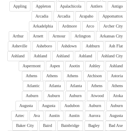
Appling
Appleton
Apalachicola
Antlers
Antigo
Arcadia
Arcadia
Arapaho
Appomattox
Arkadelphia
Ardmore
Arco
Archer City
Arthur
Arnett
Armour
Arlington
Arkansas City
Asheville
Asheboro
Ashdown
Ashburn
Ash Flat
Ashland
Ashland
Ashland
Ashland
Ashland City
Aspermont
Aspen
Asotin
Ashley
Ashland
Athens
Athens
Athens
Atchison
Astoria
Atlantic
Atlanta
Atlanta
Athens
Athens
Auburn
Auburn
Auburn
Atwood
Atoka
Augusta
Augusta
Audubon
Auburn
Auburn
Aztec
Ava
Austin
Austin
Aurora
Augusta
Baker City
Baird
Bainbridge
Bagley
Bad Axe