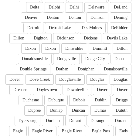
Delta
Delphi
Delhi
Delaware
DeLand
Denver
Denton
Denton
Denison
Deming
Detroit
Detroit Lakes
Des Moines
DeRidder
Dillon
Dighton
Dickinson
Dickens
Devils Lake
Dixon
Dixon
Dinwiddie
Dimmitt
Dillon
Donaldsonville
Dodgeville
Dodge City
Dobson
Double Springs
Dothan
Doniphan
Donalsonville
Dover
Dove Creek
Douglasville
Douglas
Douglas
Dresden
Doylestown
Downieville
Dover
Dover
Duchesne
Dubuque
Dubois
Dublin
Driggs
Dupree
Dunlap
Duncan
Dumas
Duluth
Dyersburg
Durham
Durant
Durango
Durand
Eagle
Eagle River
Eagle River
Eagle Pass
Eads