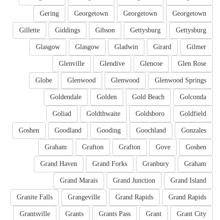
Gering
Georgetown
Georgetown
Georgetown
Gillette
Giddings
Gibson
Gettysburg
Gettysburg
Glasgow
Glasgow
Gladwin
Girard
Gilmer
Glenville
Glendive
Glencoe
Glen Rose
Globe
Glenwood
Glenwood
Glenwood Springs
Goldendale
Golden
Gold Beach
Golconda
Goliad
Goldthwaite
Goldsboro
Goldfield
Goshen
Goodland
Gooding
Goochland
Gonzales
Graham
Grafton
Grafton
Gove
Goshen
Grand Haven
Grand Forks
Granbury
Graham
Grand Marais
Grand Junction
Grand Island
Granite Falls
Grangeville
Grand Rapids
Grand Rapids
Grantsville
Grants
Grants Pass
Grant
Grant City