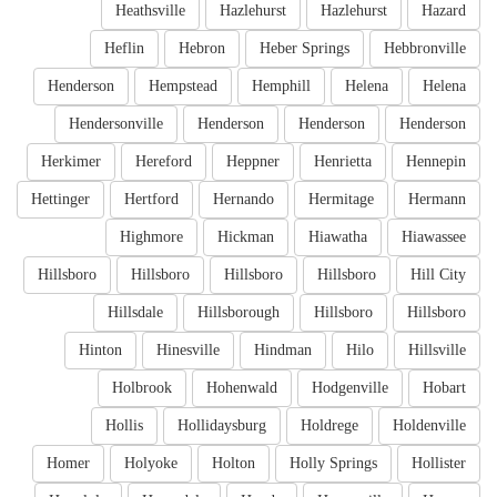
Heathsville
Hazlehurst
Hazlehurst
Hazard
Heflin
Hebron
Heber Springs
Hebbronville
Henderson
Hempstead
Hemphill
Helena
Helena
Hendersonville
Henderson
Henderson
Henderson
Herkimer
Hereford
Heppner
Henrietta
Hennepin
Hettinger
Hertford
Hernando
Hermitage
Hermann
Highmore
Hickman
Hiawatha
Hiawassee
Hillsboro
Hillsboro
Hillsboro
Hillsboro
Hill City
Hillsdale
Hillsborough
Hillsboro
Hillsboro
Hinton
Hinesville
Hindman
Hilo
Hillsville
Holbrook
Hohenwald
Hodgenville
Hobart
Hollis
Hollidaysburg
Holdrege
Holdenville
Homer
Holyoke
Holton
Holly Springs
Hollister