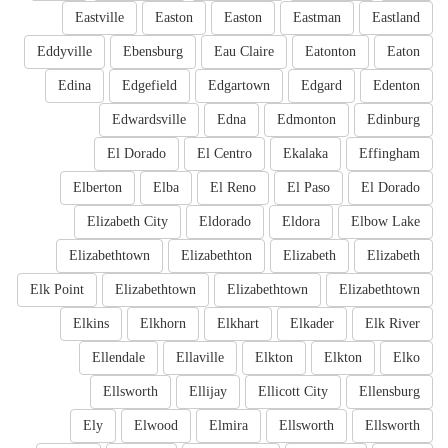
Eastville
Easton
Easton
Eastman
Eastland
Eddyville
Ebensburg
Eau Claire
Eatonton
Eaton
Edina
Edgefield
Edgartown
Edgard
Edenton
Edwardsville
Edna
Edmonton
Edinburg
El Dorado
El Centro
Ekalaka
Effingham
Elberton
Elba
El Reno
El Paso
El Dorado
Elizabeth City
Eldorado
Eldora
Elbow Lake
Elizabethtown
Elizabethton
Elizabeth
Elizabeth
Elk Point
Elizabethtown
Elizabethtown
Elizabethtown
Elkins
Elkhorn
Elkhart
Elkader
Elk River
Ellendale
Ellaville
Elkton
Elkton
Elko
Ellsworth
Ellijay
Ellicott City
Ellensburg
Ely
Elwood
Elmira
Ellsworth
Ellsworth