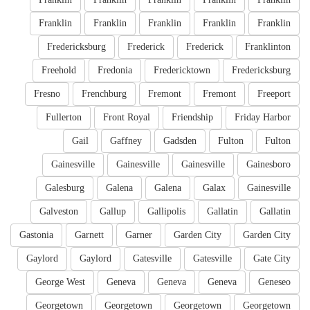
Franklin
Franklin
Franklin
Franklin
Franklin
Fredericksburg
Frederick
Frederick
Franklinton
Freehold
Fredonia
Fredericktown
Fredericksburg
Fresno
Frenchburg
Fremont
Fremont
Freeport
Fullerton
Front Royal
Friendship
Friday Harbor
Gail
Gaffney
Gadsden
Fulton
Fulton
Gainesville
Gainesville
Gainesville
Gainesboro
Galesburg
Galena
Galena
Galax
Gainesville
Galveston
Gallup
Gallipolis
Gallatin
Gallatin
Gastonia
Garnett
Garner
Garden City
Garden City
Gaylord
Gaylord
Gatesville
Gatesville
Gate City
George West
Geneva
Geneva
Geneva
Geneseo
Georgetown
Georgetown
Georgetown
Georgetown