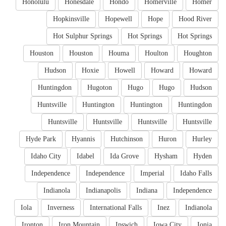
Honolulu
Honesdale
Hondo
Homerville
Homer
Hopkinsville
Hopewell
Hope
Hood River
Hot Sulphur Springs
Hot Springs
Hot Springs
Houston
Houston
Houma
Houlton
Houghton
Hudson
Hoxie
Howell
Howard
Howard
Huntingdon
Hugoton
Hugo
Hugo
Hudson
Huntsville
Huntington
Huntington
Huntingdon
Huntsville
Huntsville
Huntsville
Huntsville
Hyde Park
Hyannis
Hutchinson
Huron
Hurley
Idaho City
Idabel
Ida Grove
Hysham
Hyden
Independence
Independence
Imperial
Idaho Falls
Indianola
Indianapolis
Indiana
Independence
Iola
Inverness
International Falls
Inez
Indianola
Ironton
Iron Mountain
Ipswich
Iowa City
Ionia