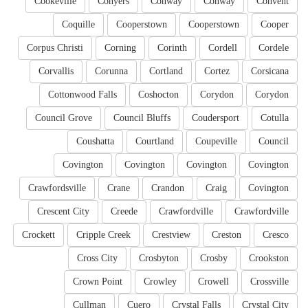
Cookeville
Conyers
Conway
Conway
Convent
Coquille
Cooperstown
Cooperstown
Cooper
Corpus Christi
Corning
Corinth
Cordell
Cordele
Corvallis
Corunna
Cortland
Cortez
Corsicana
Cottonwood Falls
Coshocton
Corydon
Corydon
Council Grove
Council Bluffs
Coudersport
Cotulla
Coushatta
Courtland
Coupeville
Council
Covington
Covington
Covington
Covington
Crawfordsville
Crane
Crandon
Craig
Covington
Crescent City
Creede
Crawfordville
Crawfordville
Crockett
Cripple Creek
Crestview
Creston
Cresco
Cross City
Crosbyton
Crosby
Crookston
Crown Point
Crowley
Crowell
Crossville
Cullman
Cuero
Crystal Falls
Crystal City