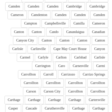
Camden
Camden
Camden
Cambridge
Cambridge
Cameron
Camdenton
Camden
Camden
Camden
Campton
Campbellsville
Camilla
Cameron
Canton
Canton
Cando
Canandaigua
Canadian
Canyon City
Canton
Canton
Canton
Canton
Carlisle
Carlinville
Cape May Court House
Canyon
Carmel
Carlyle
Carlton
Carlsbad
Carlisle
Carrington
Caro
Carnesville
Carmi
Carrollton
Carroll
Carrizozo
Carrizo Springs
Carrollton
Carrollton
Carrollton
Carrollton
Carson
Carson City
Carrollton
Carrollton
Carthage
Carthage
Carthage
Carthage
Cartersville
Casper
Cascade
Caruthersville
Carthage
Carthage