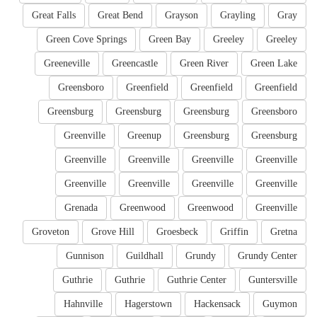
Great Falls
Great Bend
Grayson
Grayling
Gray
Green Cove Springs
Green Bay
Greeley
Greeley
Greeneville
Greencastle
Green River
Green Lake
Greensboro
Greenfield
Greenfield
Greenfield
Greensburg
Greensburg
Greensburg
Greensboro
Greenville
Greenup
Greensburg
Greensburg
Greenville
Greenville
Greenville
Greenville
Greenville
Greenville
Greenville
Greenville
Grenada
Greenwood
Greenwood
Greenville
Groveton
Grove Hill
Groesbeck
Griffin
Gretna
Gunnison
Guildhall
Grundy
Grundy Center
Guthrie
Guthrie
Guthrie Center
Guntersville
Hahnville
Hagerstown
Hackensack
Guymon