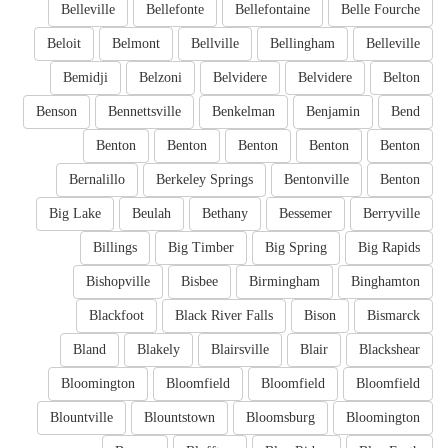
Belleville
Bellefonte
Bellefontaine
Belle Fourche
Beloit
Belmont
Bellville
Bellingham
Belleville
Bemidji
Belzoni
Belvidere
Belvidere
Belton
Benson
Bennettsville
Benkelman
Benjamin
Bend
Benton
Benton
Benton
Benton
Benton
Bernalillo
Berkeley Springs
Bentonville
Benton
Big Lake
Beulah
Bethany
Bessemer
Berryville
Billings
Big Timber
Big Spring
Big Rapids
Bishopville
Bisbee
Birmingham
Binghamton
Blackfoot
Black River Falls
Bison
Bismarck
Bland
Blakely
Blairsville
Blair
Blackshear
Bloomington
Bloomfield
Bloomfield
Bloomfield
Blountville
Blountstown
Bloomsburg
Bloomington