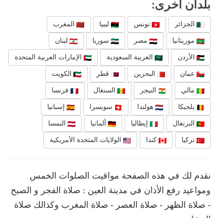
بلدان أخرى:
الجزائر
تونس
ليبيا
المغرب
موريتانيا
مصر
سوريا
لبنان
الأردن
العربية السعودية
الإمارات العربية المتحدة
عمان
البحرين
قطر
الكويت
مالي
النيجر
السنغال
فرنسا
بلجيكا
هولندا
سويسرا
إسبانيا
البرتغال
إيطاليا
ألمانيا
النمسا
تركيا
كندا
الولايات المتحدة الأمريكية
نقدم لك في هذه الصفحة مواقيت الصلوات الخمس
ومواعيد رفع الأذان في مدينة العين : صلاة الفجر و الصبح
- صلاة الظهر - صلاة العصر - صلاة المغرب وكذالك صلاة