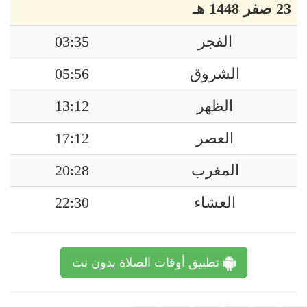
23 صفر 1448 هـ
الفجر
03:35
الشروق
05:56
الظهر
13:12
العصر
17:12
المغرب
20:28
العشاء
22:30
تطبيق أوقات الصلاة بدون نت