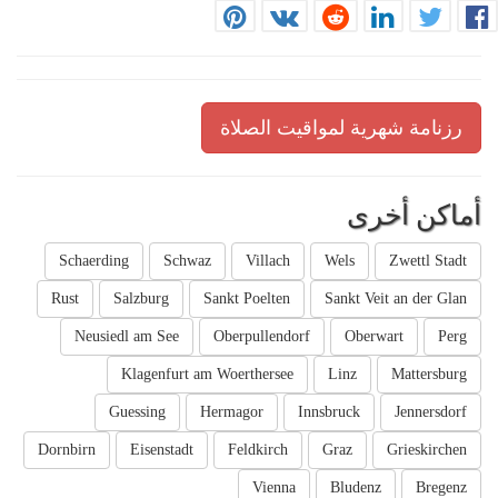
رزنامة شهرية لمواقيت الصلاة
أماكن أخرى
Schaerding
Schwaz
Villach
Wels
Zwettl Stadt
Rust
Salzburg
Sankt Poelten
Sankt Veit an der Glan
Neusiedl am See
Oberpullendorf
Oberwart
Perg
Klagenfurt am Woerthersee
Linz
Mattersburg
Guessing
Hermagor
Innsbruck
Jennersdorf
Dornbirn
Eisenstadt
Feldkirch
Graz
Grieskirchen
Vienna
Bludenz
Bregenz