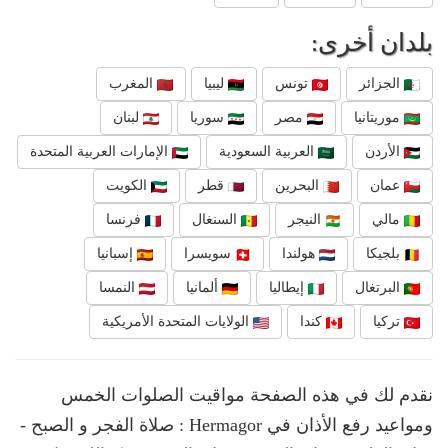
بلدان أخرى:
الجزائر
تونس
ليبيا
المغرب
موريتانيا
مصر
سوريا
لبنان
الأردن
العربية السعودية
الإمارات العربية المتحدة
عمان
البحرين
قطر
الكويت
مالي
النيجر
السنغال
فرنسا
بلجيكا
هولندا
سويسرا
إسبانيا
البرتغال
إيطاليا
ألمانيا
النمسا
تركيا
كندا
الولايات المتحدة الأمريكية
نقدم لك في هذه الصفحة مواقيت الصلوات الخمس
ومواعيد رفع الأذان في Hermagor : صلاة الفجر و الصبح -