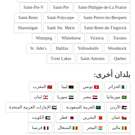
Saint-Pie-V
Saint-Pie
Saint-Philippe-de-La Prairie
Saint-Remi
Saint-Polycarpe
Saint-Pierre-les-Becquets
Shawinigan
Sault Ste. Marie
Saint-Remi-de-Tingwick
Winnipeg
Whitehorse
Victoria
Toronto
St. John's
Halifax
Yellowknife
Woodstock
Trent Lakes
Saint-Antonin
Quebec
بلدان أخرى:
الجزائر
تونس
ليبيا
المغرب
موريتانيا
مصر
سوريا
لبنان
الأردن
العربية السعودية
الإمارات العربية المتحدة
عمان
البحرين
قطر
الكويت
مالي
النيجر
السنغال
فرنسا