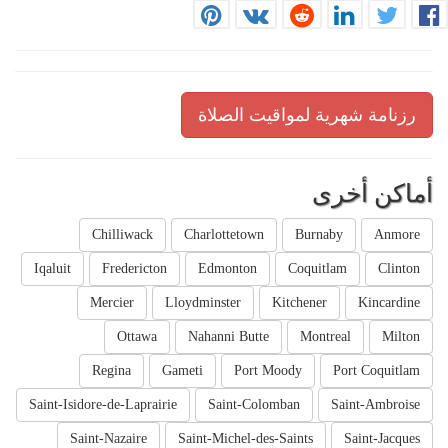
رزنامة شهرية لمواقيت الصلاة
أماكن أخرى
Chilliwack
Charlottetown
Burnaby
Anmore
Iqaluit
Fredericton
Edmonton
Coquitlam
Clinton
Mercier
Lloydminster
Kitchener
Kincardine
Ottawa
Nahanni Butte
Montreal
Milton
Regina
Gameti
Port Moody
Port Coquitlam
Saint-Isidore-de-Laprairie
Saint-Colomban
Saint-Ambroise
Saint-Nazaire
Saint-Michel-des-Saints
Saint-Jacques