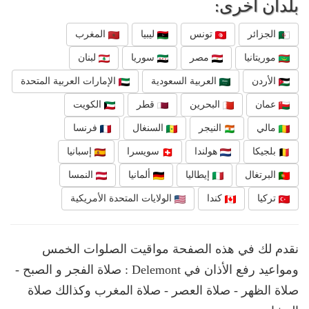
بلدان أخرى:
الجزائر
تونس
ليبيا
المغرب
موريتانيا
مصر
سوريا
لبنان
الأردن
العربية السعودية
الإمارات العربية المتحدة
عمان
البحرين
قطر
الكويت
مالي
النيجر
السنغال
فرنسا
بلجيكا
هولندا
سويسرا
إسبانيا
البرتغال
إيطاليا
ألمانيا
النمسا
تركيا
كندا
الولايات المتحدة الأمريكية
نقدم لك في هذه الصفحة مواقيت الصلوات الخمس
ومواعيد رفع الأذان في Delemont : صلاة الفجر و الصبح -
صلاة الظهر - صلاة العصر - صلاة المغرب وكذالك صلاة