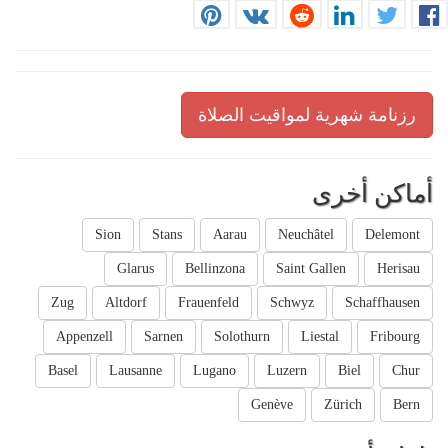
رزنامة شهرية لمواقيت الصلاة
أماكن أخرى
Sion
Stans
Aarau
Neuchâtel
Delemont
Glarus
Bellinzona
Saint Gallen
Herisau
Zug
Altdorf
Frauenfeld
Schwyz
Schaffhausen
Appenzell
Sarnen
Solothurn
Liestal
Fribourg
Basel
Lausanne
Lugano
Luzern
Biel
Chur
Genève
Zürich
Bern