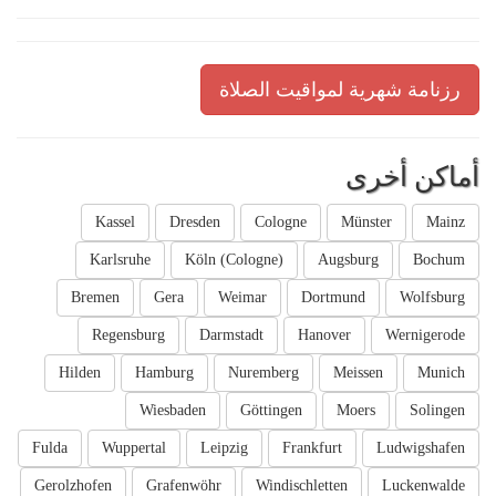
رزنامة شهرية لمواقيت الصلاة
أماكن أخرى
Kassel
Dresden
Cologne
Münster
Mainz
Karlsruhe
Köln (Cologne)
Augsburg
Bochum
Bremen
Gera
Weimar
Dortmund
Wolfsburg
Regensburg
Darmstadt
Hanover
Wernigerode
Hilden
Hamburg
Nuremberg
Meissen
Munich
Wiesbaden
Göttingen
Moers
Solingen
Fulda
Wuppertal
Leipzig
Frankfurt
Ludwigshafen
Gerolzhofen
Grafenwöhr
Windischletten
Luckenwalde