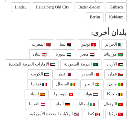
Lindau
Heidelberg Old City
Baden-Baden
Kalbach
Berlin
Koblenz
بلدان أخرى:
الجزائر
تونس
ليبيا
المغرب
موريتانيا
مصر
سوريا
لبنان
الأردن
العربية السعودية
الإمارات العربية المتحدة
عمان
البحرين
قطر
الكويت
مالي
النيجر
السنغال
فرنسا
بلجيكا
هولندا
سويسرا
إسبانيا
البرتغال
إيطاليا
ألمانيا
النمسا
تركيا
كندا
الولايات المتحدة الأمريكية