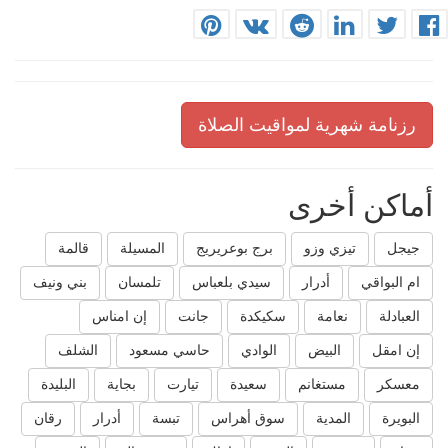
رزنامة شهرية لمواقيت الصلاة
أماكن أخرى
جيجل
تيزي وزو
برج بوعريريج
المسيلة
قالمة
ام البواقي
أدرار
سيدي بلعباس
تلمسان
بني ونيف
العبادلة
نعامة
سكيكدة
جانت
إن امناس
إن امقل
البيض
الوادي
حاسي مسعود
الشلف
معسكر
مستغانم
سعيدة
تيارت
بجاية
البليدة
البويرة
المدية
سوق أهراس
تبسة
أدرار
رقان