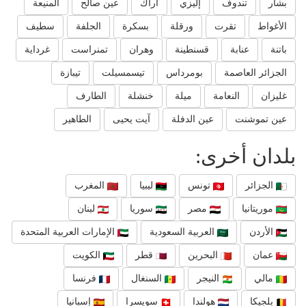
بشار
تندوف
إليزي
اراك
عين صالح
المنيعة
الأغواط
تقرت
ورقلة
بسكرة
الجلفة
سطيف
باتنة
عنابة
قسنطينة
وهران
تمنراست
غرداية
الجزائر العاصمة
بومرداس
تيسمسيلت
تيبازة
غليزان
النعامة
ميلة
خنشلة
الطارف
عين تموشنت
عين الدفلة
آيت يحيى
الطاهير
بلدان أخرى:
الجزائر
تونس
ليبيا
المغرب
موريتانيا
مصر
سوريا
لبنان
الأردن
العربية السعودية
الإمارات العربية المتحدة
عمان
البحرين
قطر
الكويت
مالي
النيجر
السنغال
فرنسا
بلجيكا
هولندا
سويسرا
إسبانيا