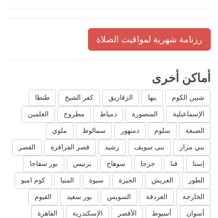
رزنامة شهرية لمواقيت الصلاة
أماكن أخرى
شبين الكوم
بنها
الزقازيق
كفر الشيخ
طنطا
الإسماعيلية
المنصورة
دمياط
مطروح
العلمين
الضبعة
سلوم
دمنهور
سمالوط
ملوي
بني مزار
بنى سويف
رشيد
قصر الفرافرة
القصر
إسنا
قنا
جرجا
سوهاج
برنيس
بور سفاجا
الطور
العريش
الجيزة
سيوة
المنيا
كوم امبو
الخارجة
الغردقة
السويس
بور سعيد
الفيوم
أسوان
أسيوط
الأقصر
الإسكندرية
القاهرة