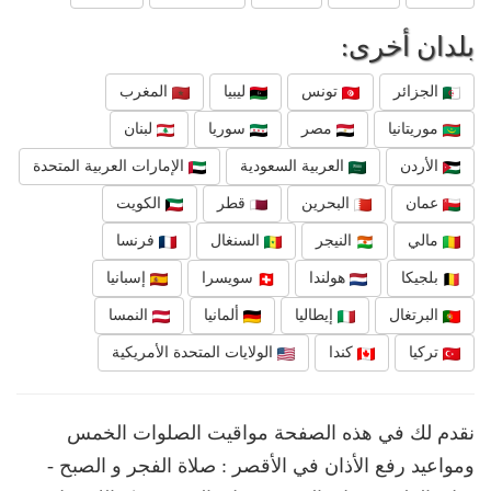
بلدان أخرى:
الجزائر
تونس
ليبيا
المغرب
موريتانيا
مصر
سوريا
لبنان
الأردن
العربية السعودية
الإمارات العربية المتحدة
عمان
البحرين
قطر
الكويت
مالي
النيجر
السنغال
فرنسا
بلجيكا
هولندا
سويسرا
إسبانيا
البرتغال
إيطاليا
ألمانيا
النمسا
تركيا
كندا
الولايات المتحدة الأمريكية
نقدم لك في هذه الصفحة مواقيت الصلوات الخمس
ومواعيد رفع الأذان في الأقصر : صلاة الفجر و الصبح -