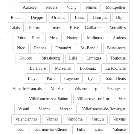
Auxerre
Nevers
Vichy
Nîmes
Montpellier
Rouen
Dieppe
Orléans
Tours
Bourges
Dijon
Calais
Reims
Troyes
Brive-la-Gaillarde
Versailles
Pointe-a-Pitre
Metz
Nancy
Mulhouse
Amiens
Nice
Rennes
Dzaoudzi
St.-Benoit
Basse-terre
Kourou
Strasbourg
Lille
Limoges
Toulouse
Le Havre
Marseille
Bordeaux
La Rochelle
Blaye
Paris
Cayenne
Lyon
Saint-Denis
Vitry-le-Francois
Vouziers
Wissembourg
Yssingeaux
Villefranche-sur-Saône
Villeneuve-sur-Lot
Vire
Vesoul
Vienne
Vierzon
Villefranche-de-Rouergue
Valenciennes
Vannes
Vendôme
Verdun
Vervins
Toul
Tournon-sur-Rhône
Tulle
Ussel
Valence