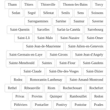
Thann
Thiers
Thionville
Thonon-les-Bains
Torcy
Sedan
Segré
Sélestat
Senlis
Sens
Soissons
Sarreguemines
Sartène
Saumur
Saverne
Saint-Quentin
Sarcelles
Sarlat-la-Canéda
Sarrebourg
Saint-Lô
Saint-Malo
Saint-Nazaire
Saint-Omer
Saint-Jean-de-Maurienne
Saint-Julien-en-Genevois
Saint-Germain-en-Laye
Saint-Girons
Saint-Jean-d'Angely
Sainte-Menehould
Saintes
Saint-Flour
Saint-Gaudens
Saint-Claude
Saint-Die-des-Vosges
Saint-Dizier
Rodez
Romorantin-Lanthenay
Saint-Amand-Montrond
Rethel
Ribeauville
Riom
Rochechouart
Rochefort
Privas
Provins
Quimper
Rambouillet
Redon
Pithiviers
Pontarlier
Pontivy
Pontoise
Prades