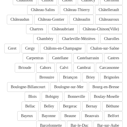
Chaumont
Chinon
Cholet
Clamecy
Clermont
Château-Salins
Château-Thierry
Châtellerault
Châteaudun
Château-Gontier
Châteaulin
Châteauroux
Chartres
Châteaubriant
Château-Chinon(Ville)
Chambéry
Charleville-Mézières
Charolles
Ceret
Cergy
Châlons-en-Champagne
Chalon-sur-Saône
Carpentras
Castellane
Castelsarrasin
Castres
Brioude
Cahors
Calvi
Cambrai
Carcassonne
Bressuire
Briançon
Briey
Brignoles
Boulogne-Billancourt
Boulogne-sur-Mer
Bourg-en-Bresse
Blois
Bobigny
Bonneville
Boulay-Moselle
Bellac
Belley
Bergerac
Bernay
Béthune
Bayeux
Bayonne
Beaune
Beauvais
Belfort
Barcelonnette
Bar-le-Duc
Bar-sur-Aube