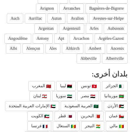
Avignon
Avranches
Bagnères-de-Bigorre
Auch
Aurillac
Autun
Avallon
Avesnes-sur-Helpe
Argentan
Argenteuil
Arles
Aubusson
Angoulême
Antony
Apt
Arcachon
Argèles-Gazost
Albi
Alençon
Ales
Altkirch
Ambert
Ancenis
Abbeville
Albertville
بلدان أخرى:
الجزائر
تونس
ليبيا
المغرب
موريتانيا
مصر
سوريا
لبنان
الأردن
العربية السعودية
الإمارات العربية المتحدة
عمان
البحرين
قطر
الكويت
مالي
النيجر
السنغال
فرنسا