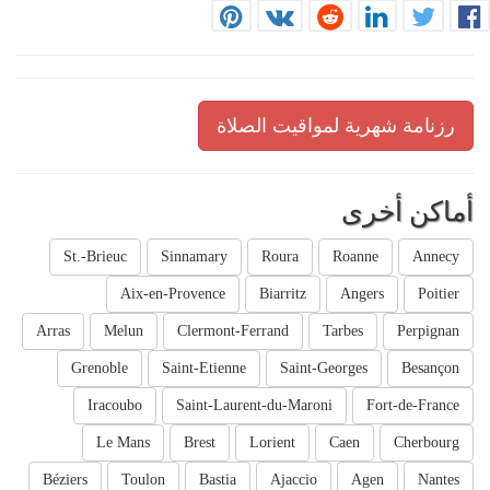
رزنامة شهرية لمواقيت الصلاة
أماكن أخرى
St.-Brieuc
Sinnamary
Roura
Roanne
Annecy
Aix-en-Provence
Biarritz
Angers
Poitier
Arras
Melun
Clermont-Ferrand
Tarbes
Perpignan
Grenoble
Saint-Etienne
Saint-Georges
Besançon
Iracoubo
Saint-Laurent-du-Maroni
Fort-de-France
Le Mans
Brest
Lorient
Caen
Cherbourg
Béziers
Toulon
Bastia
Ajaccio
Agen
Nantes