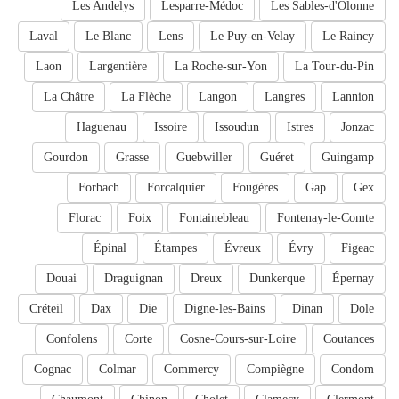
Les Andelys
Lesparre-Médoc
Les Sables-d'Olonne
Laval
Le Blanc
Lens
Le Puy-en-Velay
Le Raincy
Laon
Largentière
La Roche-sur-Yon
La Tour-du-Pin
La Châtre
La Flèche
Langon
Langres
Lannion
Haguenau
Issoire
Issoudun
Istres
Jonzac
Gourdon
Grasse
Guebwiller
Guéret
Guingamp
Forbach
Forcalquier
Fougères
Gap
Gex
Florac
Foix
Fontainebleau
Fontenay-le-Comte
Épinal
Étampes
Évreux
Évry
Figeac
Douai
Draguignan
Dreux
Dunkerque
Épernay
Créteil
Dax
Die
Digne-les-Bains
Dinan
Dole
Confolens
Corte
Cosne-Cours-sur-Loire
Coutances
Cognac
Colmar
Commercy
Compiègne
Condom