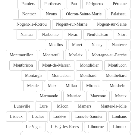
Pamiers
Parthenay
Pau
Périgueux
Péronne
Nontron
Nyons
Oloron-Sainte-Marie
Palaiseau
Nogent-le-Rotrou
Nogent-sur-Marne
Nogent-sur-Seine
Nantua
Narbonne
Nérac
Neufchâteau
Niort
Moulins
Muret
Nancy
Nanterre
Montmorillon
Montreuil
Morlaix
Mortagne-au-Perche
Montbrison
Mont-de-Marsan
Montdidier
Montlucon
Montargis
Montauban
Montbard
Montbéliard
Mende
Metz
Millau
Mirande
Molsheim
Marmande
Mauriac
Mayenne
Meaux
Lunéville
Lure
Mâcon
Mamers
Mantes-la-Jolie
Lisieux
Loches
Lodève
Lons-le-Saunier
Louhans
Le Vigan
L'Haÿ-les-Roses
Libourne
Limoux