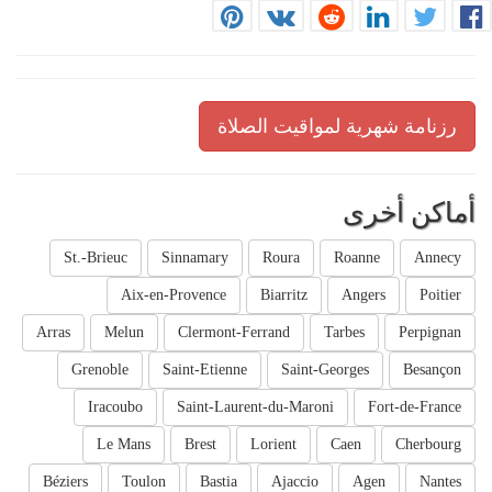
رزنامة شهرية لمواقيت الصلاة
أماكن أخرى
St.-Brieuc
Sinnamary
Roura
Roanne
Annecy
Aix-en-Provence
Biarritz
Angers
Poitier
Arras
Melun
Clermont-Ferrand
Tarbes
Perpignan
Grenoble
Saint-Etienne
Saint-Georges
Besançon
Iracoubo
Saint-Laurent-du-Maroni
Fort-de-France
Le Mans
Brest
Lorient
Caen
Cherbourg
Béziers
Toulon
Bastia
Ajaccio
Agen
Nantes