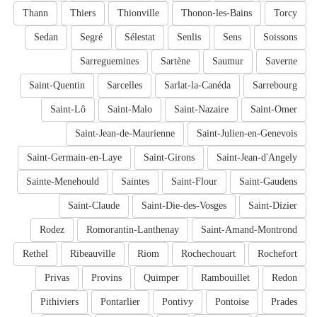
Thann
Thiers
Thionville
Thonon-les-Bains
Torcy
Sedan
Segré
Sélestat
Senlis
Sens
Soissons
Sarreguemines
Sartène
Saumur
Saverne
Saint-Quentin
Sarcelles
Sarlat-la-Canéda
Sarrebourg
Saint-Lô
Saint-Malo
Saint-Nazaire
Saint-Omer
Saint-Jean-de-Maurienne
Saint-Julien-en-Genevois
Saint-Germain-en-Laye
Saint-Girons
Saint-Jean-d'Angely
Sainte-Menehould
Saintes
Saint-Flour
Saint-Gaudens
Saint-Claude
Saint-Die-des-Vosges
Saint-Dizier
Rodez
Romorantin-Lanthenay
Saint-Amand-Montrond
Rethel
Ribeauville
Riom
Rochechouart
Rochefort
Privas
Provins
Quimper
Rambouillet
Redon
Pithiviers
Pontarlier
Pontivy
Pontoise
Prades