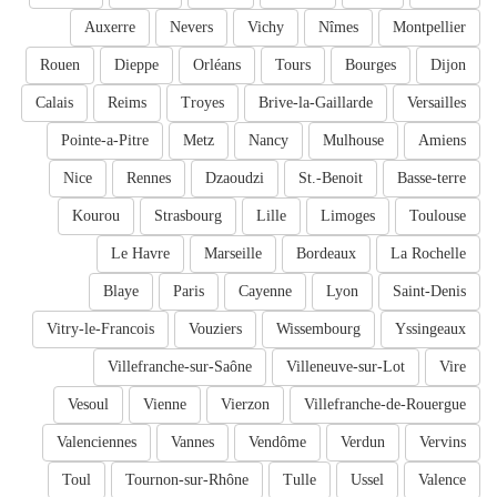
Auxerre
Nevers
Vichy
Nîmes
Montpellier
Rouen
Dieppe
Orléans
Tours
Bourges
Dijon
Calais
Reims
Troyes
Brive-la-Gaillarde
Versailles
Pointe-a-Pitre
Metz
Nancy
Mulhouse
Amiens
Nice
Rennes
Dzaoudzi
St.-Benoit
Basse-terre
Kourou
Strasbourg
Lille
Limoges
Toulouse
Le Havre
Marseille
Bordeaux
La Rochelle
Blaye
Paris
Cayenne
Lyon
Saint-Denis
Vitry-le-Francois
Vouziers
Wissembourg
Yssingeaux
Villefranche-sur-Saône
Villeneuve-sur-Lot
Vire
Vesoul
Vienne
Vierzon
Villefranche-de-Rouergue
Valenciennes
Vannes
Vendôme
Verdun
Vervins
Toul
Tournon-sur-Rhône
Tulle
Ussel
Valence