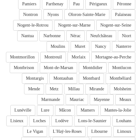
Pamiers
Parthenay
Pau
Périgueux
Péronne
Nontron
Nyons
Oloron-Sainte-Marie
Palaiseau
Nogent-le-Rotrou
Nogent-sur-Marne
Nogent-sur-Seine
Nantua
Narbonne
Nérac
Neufchâteau
Niort
Moulins
Muret
Nancy
Nanterre
Montmorillon
Montreuil
Morlaix
Mortagne-au-Perche
Montbrison
Mont-de-Marsan
Montdidier
Montlucon
Montargis
Montauban
Montbard
Montbéliard
Mende
Metz
Millau
Mirande
Molsheim
Marmande
Mauriac
Mayenne
Meaux
Lunéville
Lure
Mâcon
Mamers
Mantes-la-Jolie
Lisieux
Loches
Lodève
Lons-le-Saunier
Louhans
Le Vigan
L'Haÿ-les-Roses
Libourne
Limoux