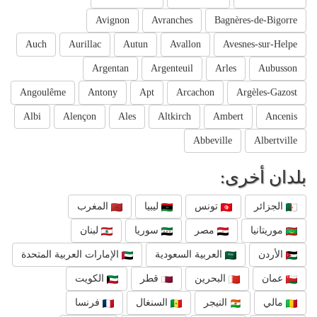
Avignon
Avranches
Bagnères-de-Bigorre
Auch
Aurillac
Autun
Avallon
Avesnes-sur-Helpe
Argentan
Argenteuil
Arles
Aubusson
Angoulême
Antony
Apt
Arcachon
Argèles-Gazost
Albi
Alençon
Ales
Altkirch
Ambert
Ancenis
Abbeville
Albertville
بلدان أخرى:
الجزائر
تونس
ليبيا
المغرب
موريتانيا
مصر
سوريا
لبنان
الأردن
العربية السعودية
الإمارات العربية المتحدة
عمان
البحرين
قطر
الكويت
مالي
النيجر
السنغال
فرنسا