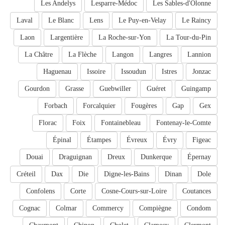
Les Andelys
Lesparre-Médoc
Les Sables-d'Olonne
Laval
Le Blanc
Lens
Le Puy-en-Velay
Le Raincy
Laon
Largentière
La Roche-sur-Yon
La Tour-du-Pin
La Châtre
La Flèche
Langon
Langres
Lannion
Haguenau
Issoire
Issoudun
Istres
Jonzac
Gourdon
Grasse
Guebwiller
Guéret
Guingamp
Forbach
Forcalquier
Fougères
Gap
Gex
Florac
Foix
Fontainebleau
Fontenay-le-Comte
Épinal
Étampes
Évreux
Évry
Figeac
Douai
Draguignan
Dreux
Dunkerque
Épernay
Créteil
Dax
Die
Digne-les-Bains
Dinan
Dole
Confolens
Corte
Cosne-Cours-sur-Loire
Coutances
Cognac
Colmar
Commercy
Compiègne
Condom