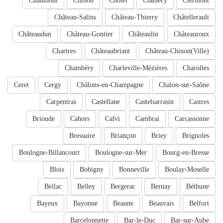
Chaumont
Chinon
Cholet
Clamecy
Clermont
Château-Salins
Château-Thierry
Châtellerault
Châteaudun
Château-Gontier
Châteaulin
Châteauroux
Chartres
Châteaubriant
Château-Chinon(Ville)
Chambéry
Charleville-Mézières
Charolles
Ceret
Cergy
Châlons-en-Champagne
Chalon-sur-Saône
Carpentras
Castellane
Castelsarrasin
Castres
Brioude
Cahors
Calvi
Cambrai
Carcassonne
Bressuire
Briançon
Briey
Brignoles
Boulogne-Billancourt
Boulogne-sur-Mer
Bourg-en-Bresse
Blois
Bobigny
Bonneville
Boulay-Moselle
Bellac
Belley
Bergerac
Bernay
Béthune
Bayeux
Bayonne
Beaune
Beauvais
Belfort
Barcelonnette
Bar-le-Duc
Bar-sur-Aube