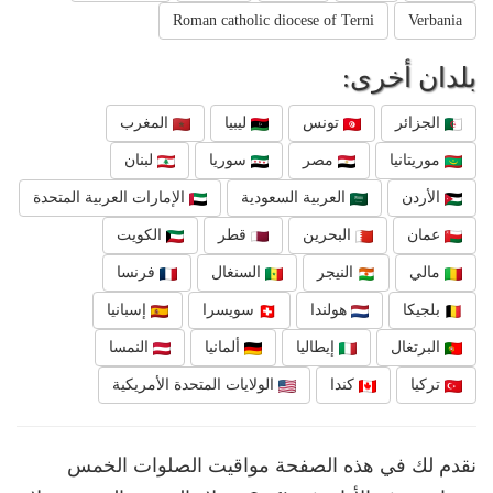
Roman catholic diocese of Terni
Verbania
بلدان أخرى:
الجزائر
تونس
ليبيا
المغرب
موريتانيا
مصر
سوريا
لبنان
الأردن
العربية السعودية
الإمارات العربية المتحدة
عمان
البحرين
قطر
الكويت
مالي
النيجر
السنغال
فرنسا
بلجيكا
هولندا
سويسرا
إسبانيا
البرتغال
إيطاليا
ألمانيا
النمسا
تركيا
كندا
الولايات المتحدة الأمريكية
نقدم لك في هذه الصفحة مواقيت الصلوات الخمس