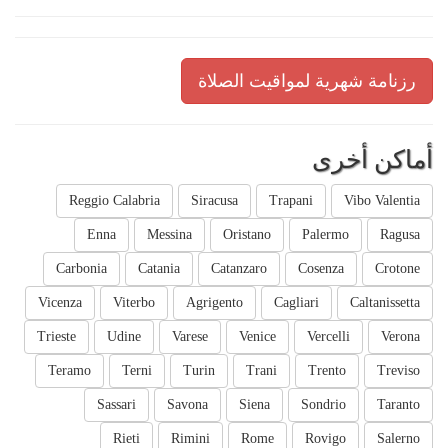
رزنامة شهرية لمواقيت الصلاة
أماكن أخرى
Reggio Calabria
Siracusa
Trapani
Vibo Valentia
Enna
Messina
Oristano
Palermo
Ragusa
Carbonia
Catania
Catanzaro
Cosenza
Crotone
Vicenza
Viterbo
Agrigento
Cagliari
Caltanissetta
Trieste
Udine
Varese
Venice
Vercelli
Verona
Teramo
Terni
Turin
Trani
Trento
Treviso
Sassari
Savona
Siena
Sondrio
Taranto
Rieti
Rimini
Rome
Rovigo
Salerno