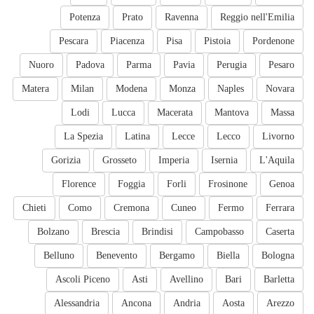
Potenza
Prato
Ravenna
Reggio nell'Emilia
Pescara
Piacenza
Pisa
Pistoia
Pordenone
Nuoro
Padova
Parma
Pavia
Perugia
Pesaro
Matera
Milan
Modena
Monza
Naples
Novara
Lodi
Lucca
Macerata
Mantova
Massa
La Spezia
Latina
Lecce
Lecco
Livorno
Gorizia
Grosseto
Imperia
Isernia
L'Aquila
Florence
Foggia
Forli
Frosinone
Genoa
Chieti
Como
Cremona
Cuneo
Fermo
Ferrara
Bolzano
Brescia
Brindisi
Campobasso
Caserta
Belluno
Benevento
Bergamo
Biella
Bologna
Ascoli Piceno
Asti
Avellino
Bari
Barletta
Alessandria
Ancona
Andria
Aosta
Arezzo