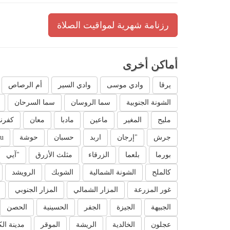
رزنامة شهرية لمواقيت الصلاة
أماكن أخرى
يرقا
وادي موسى
وادي السير
أم الرصاص
الشونة الجنوبية
سما الروسان
سما السرحان
مليح
المغير
ماعين
مادبا
معان
كفرن
جرش
"إرجان
اربد
حسبان
حوشة
u`
بورما
بلعما
الزرقاء
مثلث الأزرق
"آيي
كالملح
الشونة الشمالية
الشوبك
الرويشد
غور المزرعة
المزار الشمالي
المزار الجنوبي
الجبيهة
الجيزة
الجفر
الحسينية
الحصن
عجلون
الخالدية
الريشة
الموقر
مدينة ال