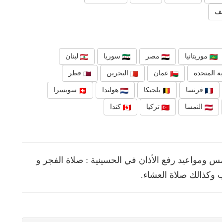
هف
موريتانيا
مصر
سوريا
لبنان
ة المتحدة
عمان
البحرين
قطر
فرنسا
بلجيكا
هولندا
سويسرا
النمسا
تركيا
كندا
ومواعيد رفع الأذان في الحسينية : صلاة الفجر و
 وكذالك صلاة العشاء.