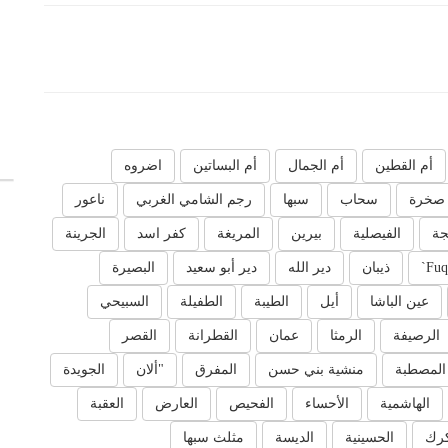
أم القطين
أم الجمال
أم البساتين
اضروه
صخرة
سحاب
سبها
رجم الشامي الغربي
ناعور
جة
الفيصلية
بيرين
المريغة
كفر اسد
الجرينة
Fuq
ذيبان
دير الله
دير أبو سعيد
البصيرة
عين الباشا
أيل
الطيبة
الطفيلة
السبيحي
الرصيفة
الرمثا
عمان
القطرانة
القصر
المصطبة
منشية بني حسن
المفرق
"ألان
الجويدة
الهاشمية
الأحساء
الفحيص
العارض
العقبة
كرك
الحسينية
الديسة
مثلث سبها