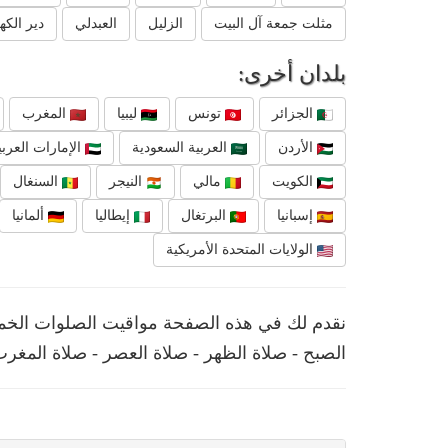
مثلت جمعة آل البيت
الزليل
العبدلي
دير الك
بلدان أخرى:
الجزائر
تونس
ليبيا
المغرب
الأردن
العربية السعودية
الإمارات العربي
الكويت
مالي
النيجر
السنغال
إسبانيا
البرتغال
إيطاليا
ألمانيا
الولايات المتحدة الأمريكية
نقدم لك في هذه الصفحة مواقيت الصلوات الخمس 
الصبح - صلاة الظهر - صلاة العصر - صلاة المغرب