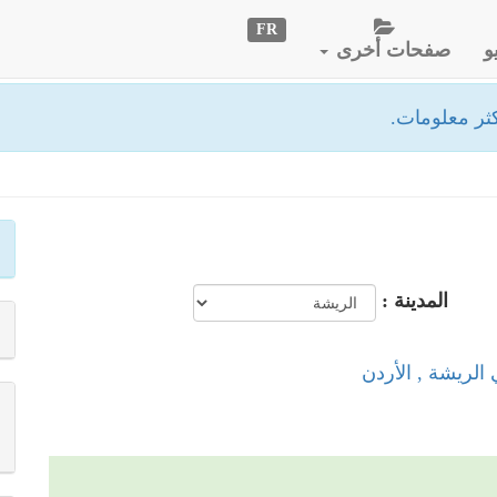
FR
و
صفحات أخرى
ثر معلومات.
المدينة :
 الريشة , الأردن