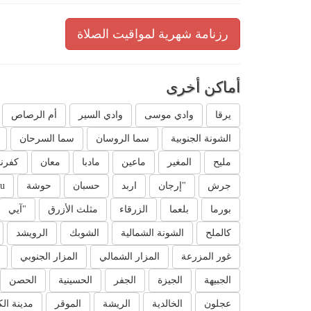
رزنامة شهرية لمواقيت الصلاة
أماكن أخرى
يرقا
وادي موسى
وادي السير
أم الرصاص
الشونة الجنوبية
سما الروسان
سما السرحان
مليح
المغير
ماعين
مادبا
معان
كفرن
جرش
"إرجان
اربد
حسبان
حوشة
u`
بورما
بلعما
الزرقاء
مثلث الأزرق
"آيي
كالملح
الشونة الشمالية
الشوبك
الرويشد
غور المزرعة
المزار الشمالي
المزار الجنوبي
الجبيهة
الجيزة
الجفر
الحسينية
الحصن
عجلون
الخالدية
الريشة
الموقر
مدينة ال