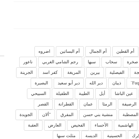
أم القطين
أم الجمال
أم البساتين
اضروه
صخرة
سحاب
سبها
رجم الشامي الغربي
ناعور
جة
الفيصلية
بيرين
المريغة
كفر اسد
الجرينة
Fuq
ذيبان
دير الله
دير أبو سعيد
البصيرة
عين الباشا
أيل
الطيبة
الطفيلة
السبيحي
الرصيفة
الرمثا
عمان
القطرانة
القصر
المصطبة
منشية بني حسن
المفرق
"ألان
الجويدة
الهاشمية
الأحساء
الفحيص
العارض
العقبة
كرك
الحسينية
الديسة
مثلث سبها