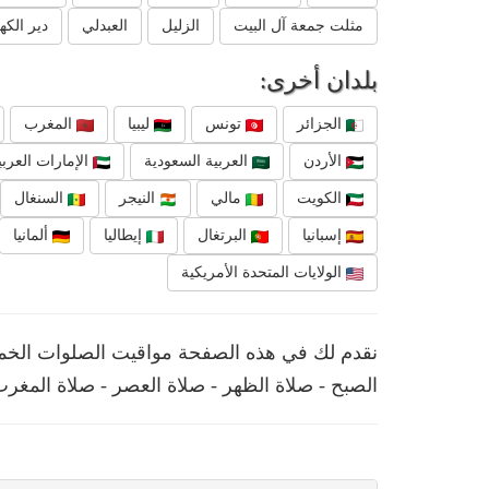
مثلت جمعة آل البيت
الزليل
العبدلي
دير الك
بلدان أخرى:
الجزائر
تونس
ليبيا
المغرب
الأردن
العربية السعودية
الإمارات العربي
الكويت
مالي
النيجر
السنغال
إسبانيا
البرتغال
إيطاليا
ألمانيا
الولايات المتحدة الأمريكية
نقدم لك في هذه الصفحة مواقيت الصلوات الخمس
الصبح - صلاة الظهر - صلاة العصر - صلاة المغرب