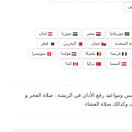
هف
موريتانيا
مصر
سوريا
لبنان
ة المتحدة
عمان
البحرين
قطر
فرنسا
بلجيكا
هولندا
سويسرا
النمسا
تركيا
كندا
 ومواعيد رفع الأذان في الريشة : صلاة الفجر و
 وكذالك صلاة العشاء.