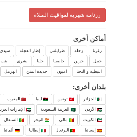
رزنامة شهرية لمواقيت الصلاة
أماكن أخرى
زغرتا
زحلة
طرابلس
إطار العجلة
سيدي إ
جبيل
جزين
حاصبيا
حلبا
بشري
بنت 
النبطية و التحتا
اميون
جديدة المتن
الهرمل
بلدان أخرى:
الجزائر
تونس
ليبيا
المغرب
الأردن
العربية السعودية
الإمارات العربي
الكويت
مالي
النيجر
السنغال
إسبانيا
البرتغال
إيطاليا
ألمانيا