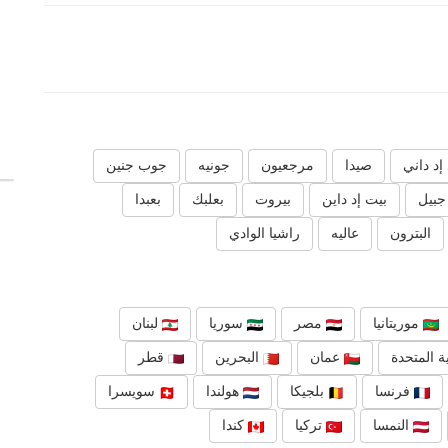
د داني
صيدا
مرجعيون
جونيه
جوب جنين
جبيل
بيت إد داين
بيروت
بعلبك
بعبدا
البترون
عاليه
راشيا الوادي
موريتانيا
مصر
سوريا
لبنان
ة المتحدة
عمان
البحرين
قطر
فرنسا
بلجيكا
هولندا
سويسرا
النمسا
تركيا
كندا