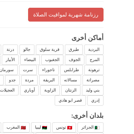
رزنامة شهرية لمواقيت الصلاة
أماكن أخرى
البردية
طبرق
قرية سلوق
جالو
درنة
المرج
الجوف
الجغبوب
البيضاء
الأبيار
ترهونة
طرابلس
تاجوراء
سرت
سورمان
مصراتة
مسالاته
البريقة
مردة
جدو
بني وليد
الزنتان
الزاوية
أوباري
العجيلات
إدري
قصر ابو هادي
بلدان أخرى:
الجزائر
تونس
ليبيا
المغرب