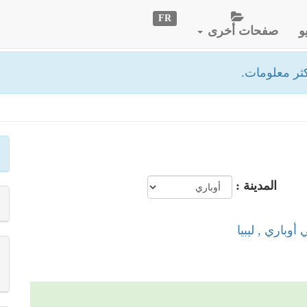
FR
و
صفحات أخرى
ثر معلومات.
المدينة :
أوباري , ليبيا