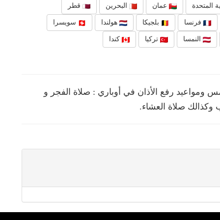
ة المتحدة
عمان
البحرين
قطر
فرنسا
بلجيكا
هولندا
سويسرا
النمسا
تركيا
كندا
ومواعيد رفع الأذان في أوباري : صلاة الفجر و
 وكذالك صلاة العشاء.