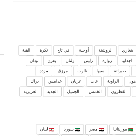
بنغازي
الزويتينة
أوجلة
في تاج
تكرة
القبة
اجدابيا
زوارة
زليتن
زلتان
يفرن
ودان
صبراتة
سبها
نالوت
مرزق
مزدة
هون
الزاوية
غات
غريان
غدامس
براك
القطرون
الخمس
الجميل
الجديد
العزيزية
موريتانيا
مصر
سوريا
لبنان