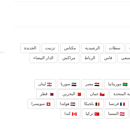
سطات
الرشيدية
مكناس
تزنيت
الجديدة
سفي
فاس
الرباط
مراكش
الدار البيضاء
موريتانيا
مصر
سوريا
لبنان
ة المتحدة
عمان
البحرين
قطر
فرنسا
بلجيكا
هولندا
سويسرا
النمسا
تركيا
كندا