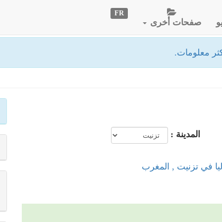
FR
و
صفحات أخرى
ثر معلومات.
المدينة :
يا في تزنيت , المغرب