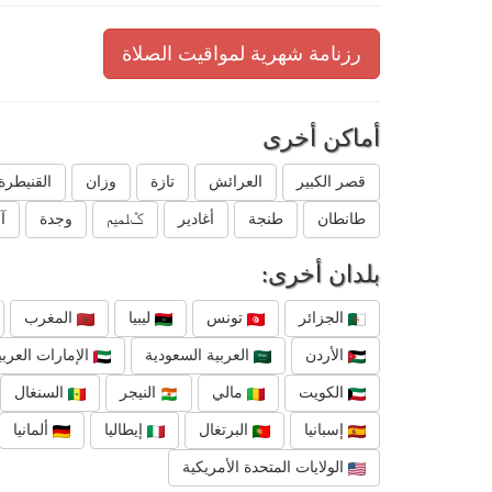
رزنامة شهرية لمواقيت الصلاة
أماكن أخرى
قصر الكبير
العرائش
تازة
وزان
القنيطرة
طانطان
طنجة
أغادير
ݣلميم
وجدة
آ
بلدان أخرى:
الجزائر
تونس
ليبيا
المغرب
الأردن
العربية السعودية
الإمارات العربي
الكويت
مالي
النيجر
السنغال
إسبانيا
البرتغال
إيطاليا
ألمانيا
الولايات المتحدة الأمريكية