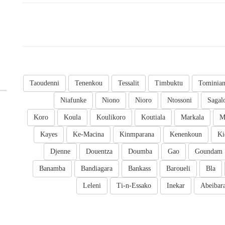
Taoudenni
Tenenkou
Tessalit
Timbuktu
Tominia
Niafunke
Niono
Nioro
Ntossoni
Sagal
Koro
Koula
Koulikoro
Koutiala
Markala
M
Kayes
Ke-Macina
Kinmparana
Kenenkoun
Ki
Djenne
Douentza
Doumba
Gao
Goundam
Banamba
Bandiagara
Bankass
Baroueli
Bla
Leleni
Ti-n-Essako
Inekar
Abeibar