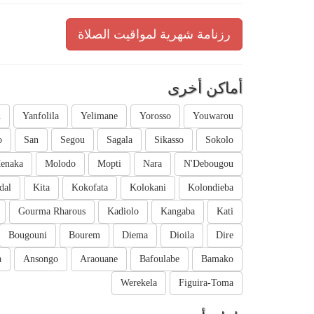
رزنامة شهرية لمواقيت الصلاة
أماكن أخرى
n
Yanfolila
Yelimane
Yorosso
Youwarou
o
San
Segou
Sagala
Sikasso
Sokolo
enaka
Molodo
Mopti
Nara
N'Debougou
dal
Kita
Kokofata
Kolokani
Kolondieba
Gourma Rharous
Kadiolo
Kangaba
Kati
Bougouni
Bourem
Diema
Dioila
Dire
a
Ansongo
Araouane
Bafoulabe
Bamako
Werekela
Figuira-Toma