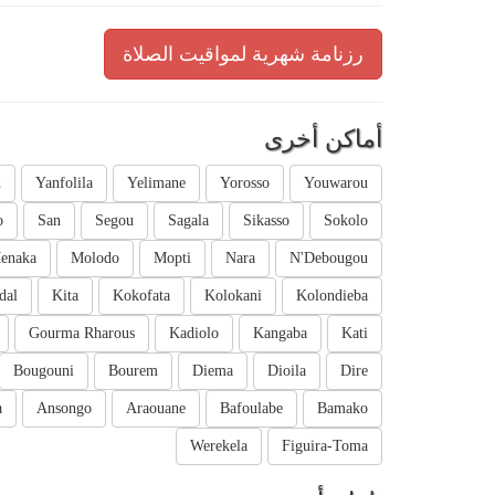
رزنامة شهرية لمواقيت الصلاة
أماكن أخرى
n
Yanfolila
Yelimane
Yorosso
Youwarou
o
San
Segou
Sagala
Sikasso
Sokolo
enaka
Molodo
Mopti
Nara
N'Debougou
dal
Kita
Kokofata
Kolokani
Kolondieba
Gourma Rharous
Kadiolo
Kangaba
Kati
Bougouni
Bourem
Diema
Dioila
Dire
a
Ansongo
Araouane
Bafoulabe
Bamako
Werekela
Figuira-Toma