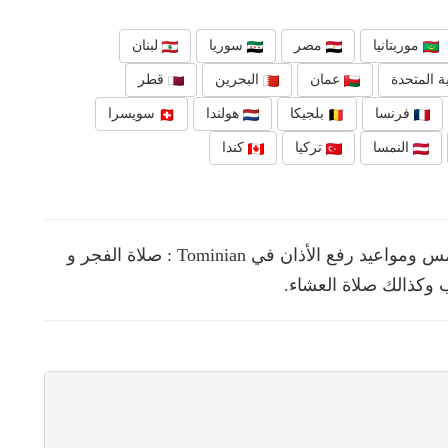
موريتانيا
مصر
سوريا
لبنان
ة المتحدة
عمان
البحرين
قطر
فرنسا
بلجيكا
هولندا
سويسرا
النمسا
تركيا
كندا
نقدم لك في هذه الصفحة مواقيت الصلوات الخمس ومواعيد رفع الأذان في Tominian : صلاة الفجر و
 وكذالك صلاة العشاء.