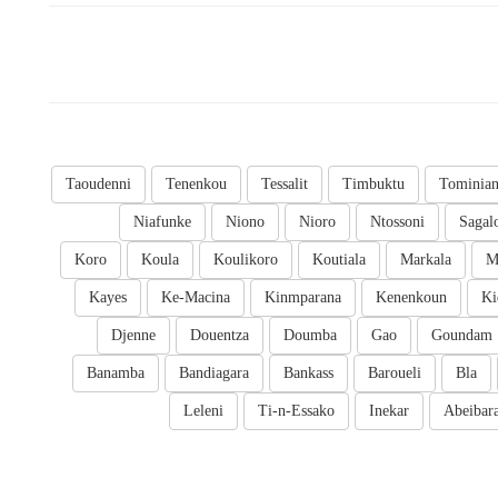
Taoudenni
Tenenkou
Tessalit
Timbuktu
Tominia
Niafunke
Niono
Nioro
Ntossoni
Sagal
Koro
Koula
Koulikoro
Koutiala
Markala
M
Kayes
Ke-Macina
Kinmparana
Kenenkoun
Ki
Djenne
Douentza
Doumba
Gao
Goundam
Banamba
Bandiagara
Bankass
Baroueli
Bla
Leleni
Ti-n-Essako
Inekar
Abeibar