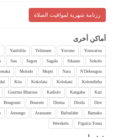
رزنامة شهرية لمواقيت الصلاة
أماكن أخرى
n
Yanfolila
Yelimane
Yorosso
Youwarou
o
San
Segou
Sagala
Sikasso
Sokolo
enaka
Molodo
Mopti
Nara
N'Debougou
dal
Kita
Kokofata
Kolokani
Kolondieba
Gourma Rharous
Kadiolo
Kangaba
Kati
Bougouni
Bourem
Diema
Dioila
Dire
a
Ansongo
Araouane
Bafoulabe
Bamako
Werekela
Figuira-Toma