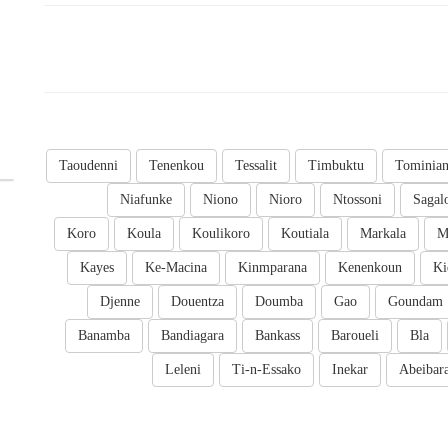
Taoudenni
Tenenkou
Tessalit
Timbuktu
Tominia
Niafunke
Niono
Nioro
Ntossoni
Sagal
Koro
Koula
Koulikoro
Koutiala
Markala
M
Kayes
Ke-Macina
Kinmparana
Kenenkoun
Ki
Djenne
Douentza
Doumba
Gao
Goundam
Banamba
Bandiagara
Bankass
Baroueli
Bla
Leleni
Ti-n-Essako
Inekar
Abeibar