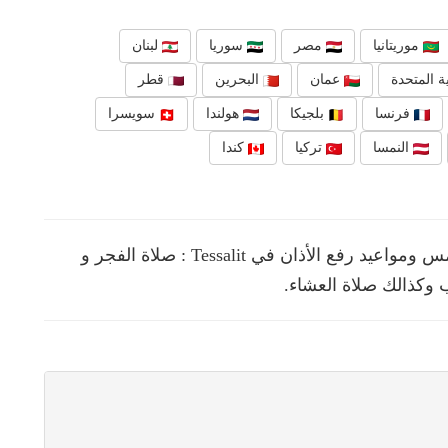
موريتانيا
مصر
سوريا
لبنان
ة المتحدة
عمان
البحرين
قطر
فرنسا
بلجيكا
هولندا
سويسرا
النمسا
تركيا
كندا
نقدم لك في هذه الصفحة مواقيت الصلوات الخمس ومواعيد رفع الأذان في Tessalit : صلاة الفجر و
 وكذالك صلاة العشاء.