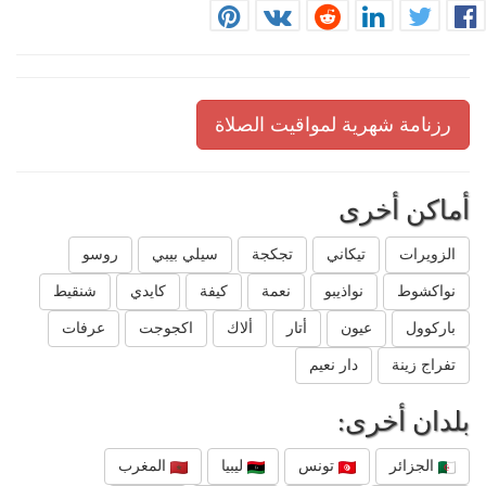
رزنامة شهرية لمواقيت الصلاة
أماكن أخرى
الزويرات
تيكاني
تجكجة
سيلي بيبي
روسو
نواكشوط
نواذيبو
نعمة
كيفة
كايدي
شنقيط
باركوول
عيون
أتار
ألاك
اكجوجت
عرفات
تفراج زينة
دار نعيم
بلدان أخرى:
الجزائر
تونس
ليبيا
المغرب