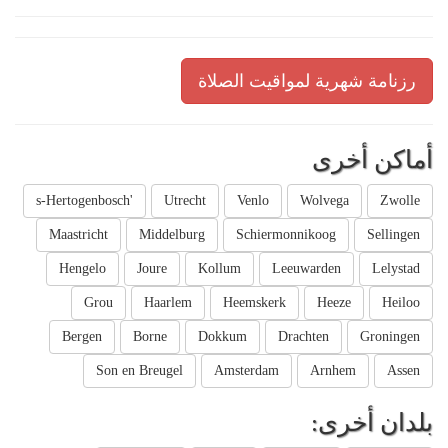
رزنامة شهرية لمواقيت الصلاة
أماكن أخرى
's-Hertogenbosch
Utrecht
Venlo
Wolvega
Zwolle
Maastricht
Middelburg
Schiermonnikoog
Sellingen
Hengelo
Joure
Kollum
Leeuwarden
Lelystad
Grou
Haarlem
Heemskerk
Heeze
Heiloo
Bergen
Borne
Dokkum
Drachten
Groningen
Son en Breugel
Amsterdam
Arnhem
Assen
بلدان أخرى: