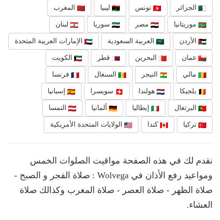
الجزائر
تونس
ليبيا
المغرب
موريتانيا
مصر
سوريا
لبنان
الأردن
العربية السعودية
الإمارات العربية المتحدة
عمان
البحرين
قطر
الكويت
مالي
النيجر
السنغال
فرنسا
بلجيكا
هولندا
سويسرا
إسبانيا
البرتغال
إيطاليا
ألمانيا
النمسا
تركيا
كندا
الولايات المتحدة الأمريكية
نقدم لك في هذه الصفحة مواقيت الصلوات الخمس
ومواعيد رفع الأذان في Wolvega : صلاة الفجر و الصبح -
صلاة الظهر - صلاة العصر - صلاة المغرب وكذالك صلاة
العشاء.