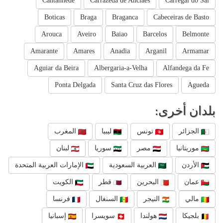
Cantanhede
Carrazeda de Anciaes
Carregal do Sal
Boticas
Braga
Braganca
Cabeceiras de Basto
Arouca
Aveiro
Baiao
Barcelos
Belmonte
Amarante
Amares
Anadia
Arganil
Armamar
Aguiar da Beira
Albergaria-a-Velha
Alfandega da Fe
Ponta Delgada
Santa Cruz das Flores
Agueda
بلدان أخرى:
الجزائر
تونس
ليبيا
المغرب
موريتانيا
مصر
سوريا
لبنان
الأردن
العربية السعودية
الإمارات العربية المتحدة
عمان
البحرين
قطر
الكويت
مالي
النيجر
السنغال
فرنسا
بلجيكا
هولندا
سويسرا
إسبانيا