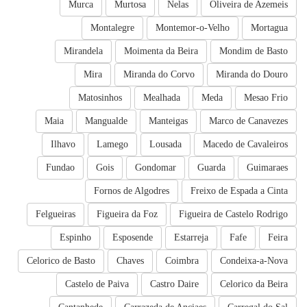
Murca
Murtosa
Nelas
Oliveira de Azemeis
Montalegre
Montemor-o-Velho
Mortagua
Mirandela
Moimenta da Beira
Mondim de Basto
Mira
Miranda do Corvo
Miranda do Douro
Matosinhos
Mealhada
Meda
Mesao Frio
Maia
Mangualde
Manteigas
Marco de Canavezes
Ilhavo
Lamego
Lousada
Macedo de Cavaleiros
Fundao
Gois
Gondomar
Guarda
Guimaraes
Fornos de Algodres
Freixo de Espada a Cinta
Felgueiras
Figueira da Foz
Figueira de Castelo Rodrigo
Espinho
Esposende
Estarreja
Fafe
Feira
Celorico de Basto
Chaves
Coimbra
Condeixa-a-Nova
Castelo de Paiva
Castro Daire
Celorico da Beira