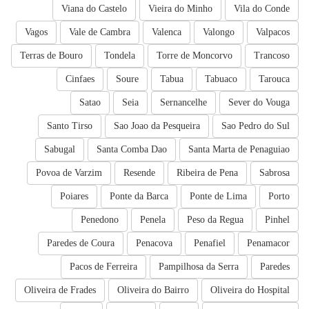
Viana do Castelo
Vieira do Minho
Vila do Conde
Vagos
Vale de Cambra
Valenca
Valongo
Valpacos
Terras de Bouro
Tondela
Torre de Moncorvo
Trancoso
Cinfaes
Soure
Tabua
Tabuaco
Tarouca
Satao
Seia
Sernancelhe
Sever do Vouga
Santo Tirso
Sao Joao da Pesqueira
Sao Pedro do Sul
Sabugal
Santa Comba Dao
Santa Marta de Penaguiao
Povoa de Varzim
Resende
Ribeira de Pena
Sabrosa
Poiares
Ponte da Barca
Ponte de Lima
Porto
Penedono
Penela
Peso da Regua
Pinhel
Paredes de Coura
Penacova
Penafiel
Penamacor
Pacos de Ferreira
Pampilhosa da Serra
Paredes
Oliveira de Frades
Oliveira do Bairro
Oliveira do Hospital