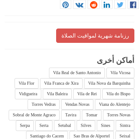
رزنامة شهرية لمواقيت الصلاة
أماكن أخرى
Vila Real de Santo Antonio
Vila Vicosa
Vila Flor
Vila Franca de Xira
Vila Nova da Barquinha
Vidigueira
Vila Baleira
Vila de Rei
Vila do Bispo
Torres Vedras
Vendas Novas
Viana do Alentejo
Sobral de Monte Agraco
Tavira
Tomar
Torres Novas
Serpa
Serta
Setubal
Silves
Sines
Sintra
Santiago do Cacem
Sao Bras de Alportel
Seixal