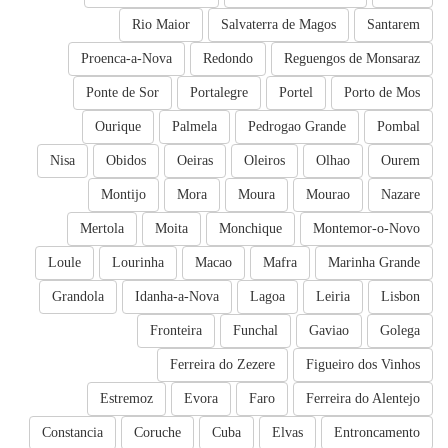
Rio Maior
Salvaterra de Magos
Santarem
Proenca-a-Nova
Redondo
Reguengos de Monsaraz
Ponte de Sor
Portalegre
Portel
Porto de Mos
Ourique
Palmela
Pedrogao Grande
Pombal
Nisa
Obidos
Oeiras
Oleiros
Olhao
Ourem
Montijo
Mora
Moura
Mourao
Nazare
Mertola
Moita
Monchique
Montemor-o-Novo
Loule
Lourinha
Macao
Mafra
Marinha Grande
Grandola
Idanha-a-Nova
Lagoa
Leiria
Lisbon
Fronteira
Funchal
Gaviao
Golega
Ferreira do Zezere
Figueiro dos Vinhos
Estremoz
Evora
Faro
Ferreira do Alentejo
Constancia
Coruche
Cuba
Elvas
Entroncamento