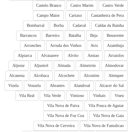
Castelo Branco
Castro Marim
Castro Verde
Campo Maior
Cartaxo
Castanheira de Pera
Bombarral
Borba
Cadaval
Caldas da Rainha
Barrancos
Barreiro
Batalha
Beja
Benavente
Arronches
Arruda dos Vinhos
Avis
Azambuja
Alpiarca
Alvaiazere
Alvito
Ansiao
Arraiolos
Aljezur
Aljustrel
Almada
Almeirim
Almodovar
Alcanena
Alcobaca
Alcochete
Alcoutim
Alenquer
Vizela
Vouzela
Abrantes
Alandroal
Alcacer do Sal
Vila Real
Vila Verde
Vimioso
Vinhais
Viseu
Vila Nova de Paiva
Vila Pouca de Aguiar
Vila Nova de Foz Coa
Vila Nova de Gaia
Vila Nova de Cerveira
Vila Nova de Famalicao