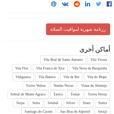
رزنامة شهرية لمواقيت الصلاة
أماكن أخرى
Vila Real de Santo Antonio
Vila Vicosa
Vila Flor
Vila Franca de Xira
Vila Nova da Barquinha
Vidigueira
Vila Baleira
Vila de Rei
Vila do Bispo
Torres Vedras
Vendas Novas
Viana do Alentejo
Sobral de Monte Agraco
Tavira
Tomar
Torres Novas
Serpa
Serta
Setubal
Silves
Sines
Sintra
Santiago do Cacem
Sao Bras de Alportel
Seixal