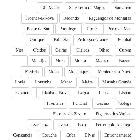
Rio Maior
Salvaterra de Magos
Santarem
Proenca-a-Nova
Redondo
Reguengos de Monsaraz
Ponte de Sor
Portalegre
Portel
Porto de Mos
Ourique
Palmela
Pedrogao Grande
Pombal
Nisa
Obidos
Oeiras
Oleiros
Olhao
Ourem
Montijo
Mora
Moura
Mourao
Nazare
Mertola
Moita
Monchique
Montemor-o-Novo
Loule
Lourinha
Macao
Mafra
Marinha Grande
Grandola
Idanha-a-Nova
Lagoa
Leiria
Lisbon
Fronteira
Funchal
Gaviao
Golega
Ferreira do Zezere
Figueiro dos Vinhos
Estremoz
Evora
Faro
Ferreira do Alentejo
Constancia
Coruche
Cuba
Elvas
Entroncamento