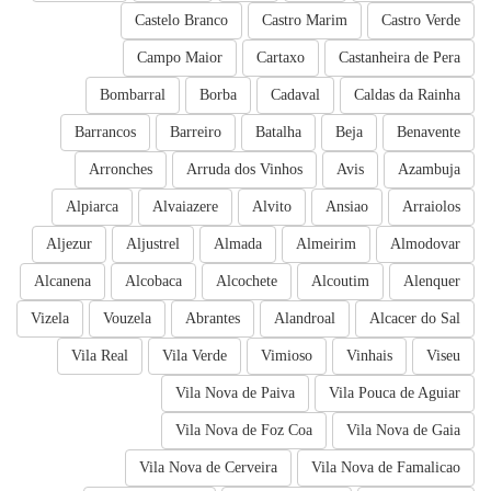
Castelo Branco
Castro Marim
Castro Verde
Campo Maior
Cartaxo
Castanheira de Pera
Bombarral
Borba
Cadaval
Caldas da Rainha
Barrancos
Barreiro
Batalha
Beja
Benavente
Arronches
Arruda dos Vinhos
Avis
Azambuja
Alpiarca
Alvaiazere
Alvito
Ansiao
Arraiolos
Aljezur
Aljustrel
Almada
Almeirim
Almodovar
Alcanena
Alcobaca
Alcochete
Alcoutim
Alenquer
Vizela
Vouzela
Abrantes
Alandroal
Alcacer do Sal
Vila Real
Vila Verde
Vimioso
Vinhais
Viseu
Vila Nova de Paiva
Vila Pouca de Aguiar
Vila Nova de Foz Coa
Vila Nova de Gaia
Vila Nova de Cerveira
Vila Nova de Famalicao