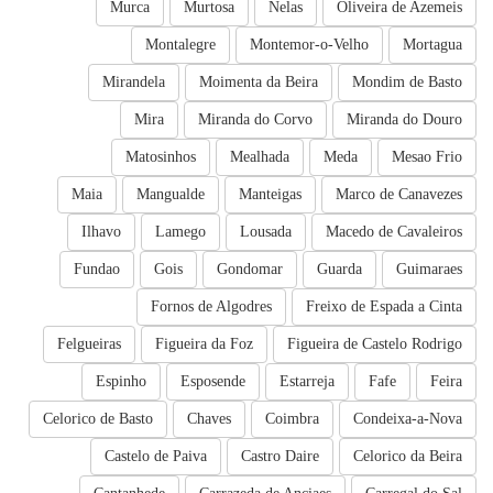
Murca
Murtosa
Nelas
Oliveira de Azemeis
Montalegre
Montemor-o-Velho
Mortagua
Mirandela
Moimenta da Beira
Mondim de Basto
Mira
Miranda do Corvo
Miranda do Douro
Matosinhos
Mealhada
Meda
Mesao Frio
Maia
Mangualde
Manteigas
Marco de Canavezes
Ilhavo
Lamego
Lousada
Macedo de Cavaleiros
Fundao
Gois
Gondomar
Guarda
Guimaraes
Fornos de Algodres
Freixo de Espada a Cinta
Felgueiras
Figueira da Foz
Figueira de Castelo Rodrigo
Espinho
Esposende
Estarreja
Fafe
Feira
Celorico de Basto
Chaves
Coimbra
Condeixa-a-Nova
Castelo de Paiva
Castro Daire
Celorico da Beira