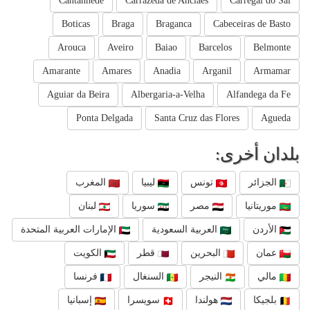
Cantanhede
Carrazeda de Anciaes
Carregal do Sal
Boticas
Braga
Braganca
Cabeceiras de Basto
Arouca
Aveiro
Baiao
Barcelos
Belmonte
Amarante
Amares
Anadia
Arganil
Armamar
Aguiar da Beira
Albergaria-a-Velha
Alfandega da Fe
Ponta Delgada
Santa Cruz das Flores
Agueda
بلدان أخرى:
الجزائر
تونس
ليبيا
المغرب
موريتانيا
مصر
سوريا
لبنان
الأردن
العربية السعودية
الإمارات العربية المتحدة
عمان
البحرين
قطر
الكويت
مالي
النيجر
السنغال
فرنسا
بلجيكا
هولندا
سويسرا
إسبانيا