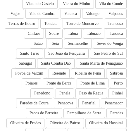
Viana do Castelo
Vieira do Minho
Vila do Conde
Vagos
Vale de Cambra
Valenca
Valongo
Valpacos
Terras de Bouro
Tondela
Torre de Moncorvo
Trancoso
Cinfaes
Soure
Tabua
Tabuaco
Tarouca
Satao
Seia
Sernancelhe
Sever do Vouga
Santo Tirso
Sao Joao da Pesqueira
Sao Pedro do Sul
Sabugal
Santa Comba Dao
Santa Marta de Penaguiao
Povoa de Varzim
Resende
Ribeira de Pena
Sabrosa
Poiares
Ponte da Barca
Ponte de Lima
Porto
Penedono
Penela
Peso da Regua
Pinhel
Paredes de Coura
Penacova
Penafiel
Penamacor
Pacos de Ferreira
Pampilhosa da Serra
Paredes
Oliveira de Frades
Oliveira do Bairro
Oliveira do Hospital