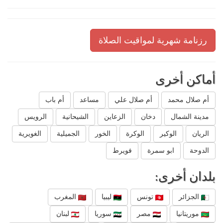
رزنامة شهرية لمواقيت الصلاة
أماكن أخرى
أم صلال محمد
أم صلال علي
مساعد
أم باب
مدينة الشمال
دخان
الزعاين
الشيحانية
الرويس
الريان
الوكير
الوكرة
الخور
الجميلية
الغويرية
الدوحة
ابو سمرة
فويرط
بلدان أخرى:
الجزائر
تونس
ليبيا
المغرب
موريتانيا
مصر
سوريا
لبنان