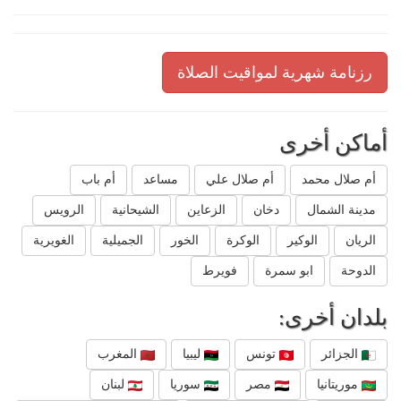
رزنامة شهرية لمواقيت الصلاة
أماكن أخرى
أم صلال محمد
أم صلال علي
مساعد
أم باب
مدينة الشمال
دخان
الزعاين
الشيحانية
الرويس
الريان
الوكير
الوكرة
الخور
الجميلية
الغويرية
الدوحة
ابو سمرة
فويرط
بلدان أخرى:
الجزائر
تونس
ليبيا
المغرب
موريتانيا
مصر
سوريا
لبنان