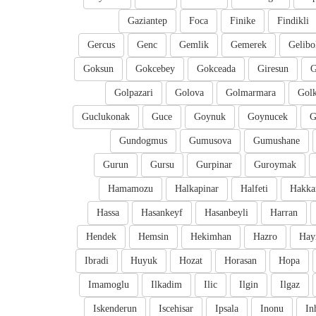
Gaziantep
Foca
Finike
Findikli
Gercus
Genc
Gemlik
Gemerek
Gelibo
Goksun
Gokcebey
Gokceada
Giresun
G
Golpazari
Golova
Golmarmara
Gol
Guclukonak
Guce
Goynuk
Goynucek
G
Gundogmus
Gumusova
Gumushane
Gurun
Gursu
Gurpinar
Guroymak
Hamamozu
Halkapinar
Halfeti
Hakka
Hassa
Hasankeyf
Hasanbeyli
Harran
Hendek
Hemsin
Hekimhan
Hazro
Hay
Ibradi
Huyuk
Hozat
Horasan
Hopa
Imamoglu
Ilkadim
Ilic
Ilgin
Ilgaz
Iskenderun
Iscehisar
Ipsala
Inonu
In