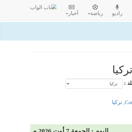
راديو
رياضة
أخبار
لد :
اليوم : الجمعة 7 أوت 2026 م