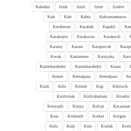
Kabaduz
Iznik
Izmit
Izmir
Iyidere
Kale
Kale
Kahta
Kahramanmaras
Karaburun
Karabuk
Kapakli
Kan
Karakopru
Karakocan
Karakecili
Karatay
Karasu
Karapurcek
Karap
Kavak
Kastamonu
Karsiyaka
Kars
Kazimkarabekir
Kazimkarabekir
Kazan
Kemer
Kemalpasa
Kemalpasa
Ke
Kinik
Kilis
Kilimli
Kigi
Kibriscik
Kizilirmak
Kizilcahamam
Kirsehir
Konyaalti
Konya
Kofcaz
Kocasinan
Kose
Korkuteli
Korkut
Korgun
Kulu
Kulp
Kula
Kozluk
Kozl