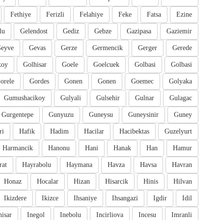
Fethiye
Ferizli
Felahiye
Feke
Fatsa
Ezine
lu
Gelendost
Gediz
Gebze
Gazipasa
Gaziemir
eyve
Gevas
Gerze
Germencik
Gerger
Gerede
koy
Golhisar
Goele
Goelcuek
Golbasi
Golbasi
orele
Gordes
Gonen
Gonen
Goemec
Golyaka
Gumushacikoy
Gulyali
Gulsehir
Gulnar
Gulagac
Gurgentepe
Gunyuzu
Guneysu
Guneysinir
Guney
ri
Hafik
Hadim
Hacilar
Hacibektas
Guzelyurt
Harmancik
Hanonu
Hani
Hanak
Han
Hamur
rat
Hayrabolu
Haymana
Havza
Havsa
Havran
Honaz
Hocalar
Hizan
Hisarcik
Hinis
Hilvan
Ikizdere
Ikizce
Ihsaniye
Ihsangazi
Igdir
Idil
hisar
Inegol
Inebolu
Incirliova
Incesu
Imranli