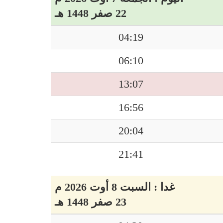
22 صفر 1448 هـ
04:19
06:10
13:07
16:56
20:04
21:41
غدا : السبت 8 أوت 2026 م
23 صفر 1448 هـ