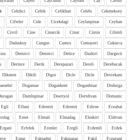
ayiralan
Cayeli
Caycuma
Caybasi
Cay
Cavdir
k
Celtikci
Celtik
Celikhan
Celebi
Cekmekoey
k
Cifteler
Cide
Cicekdagi
Ceylanpinar
Ceyhan
Civril
Cine
Cinarcik
Cinar
Cimin
Cilimli
Dadaskoy
Cungus
Cumra
Cumayeri
Cukurca
ozu
Demirci
Demirci
Delice
Dazkiri
Dargecit
u
Derince
Derik
Derepazari
Dereli
Derebucak
Dikmen
Dikili
Digor
Dicle
Dicle
Devrekani
ansehir
Dogansar
Dogankent
Doganhisar
Dodurga
uragan
Dumlupinar
Doertyol
Dortdivan
Domanic
Egil
Eflani
Edremit
Edremit
Edirne
Eceabat
irdag
Emet
Elmali
Elmadag
Eleskirt
Eldivan
Ergani
Erfelek
Erenler
Eregli
Erdemli
Erdek
iye
Esme
Eskisehir
Eskipazar
Eskil
Erzurum