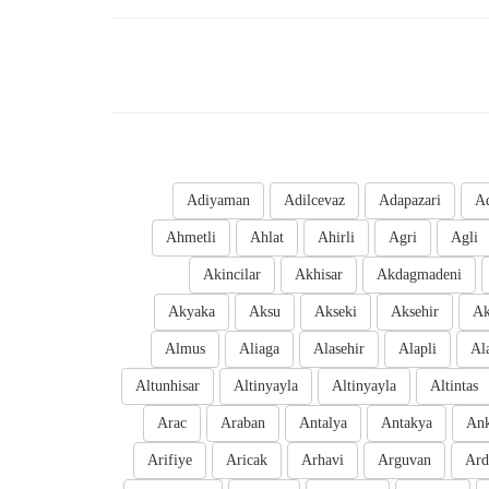
Adiyaman
Adilcevaz
Adapazari
A
Ahmetli
Ahlat
Ahirli
Agri
Agli
Akincilar
Akhisar
Akdagmadeni
Akyaka
Aksu
Akseki
Aksehir
Ak
Almus
Aliaga
Alasehir
Alapli
Al
Altunhisar
Altinyayla
Altinyayla
Altintas
Arac
Araban
Antalya
Antakya
Ank
Arifiye
Aricak
Arhavi
Arguvan
Ard