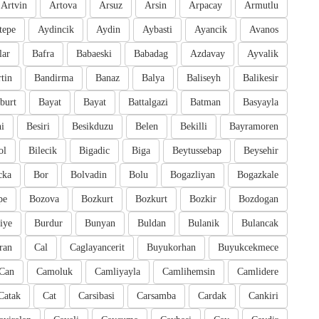
Artvin
Artova
Arsuz
Arsin
Arpacay
Armutlu
tepe
Aydincik
Aydin
Aybasti
Ayancik
Avanos
lar
Bafra
Babaeski
Babadag
Azdavay
Ayvalik
tin
Bandirma
Banaz
Balya
Baliseyh
Balikesir
burt
Bayat
Bayat
Battalgazi
Batman
Basyayla
i
Besiri
Besikduzu
Belen
Bekilli
Bayramoren
ol
Bilecik
Bigadic
Biga
Beytussebap
Beysehir
cka
Bor
Bolvadin
Bolu
Bogazliyan
Bogazkale
pe
Bozova
Bozkurt
Bozkurt
Bozkir
Bozdogan
iye
Burdur
Bunyan
Buldan
Bulanik
Bulancak
ran
Cal
Caglayancerit
Buyukorhan
Buyukcekmece
Can
Camoluk
Camliyayla
Camlihemsin
Camlidere
Catak
Cat
Carsibasi
Carsamba
Cardak
Cankiri