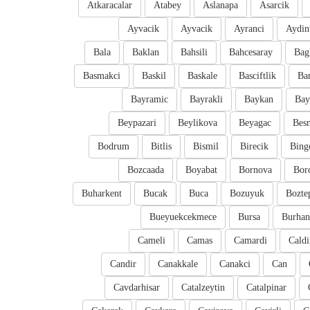
Atkaracalar
Atabey
Aslanapa
Asarcik
Ayvacik
Ayvacik
Ayranci
Aydin
Bala
Baklan
Bahsili
Bahcesaray
Bag
Basmakci
Baskil
Baskale
Basciftlik
Bar
Bayramic
Bayrakli
Baykan
Bay
Beypazari
Beylikova
Beyagac
Besn
Bodrum
Bitlis
Bismil
Birecik
Bing
Bozcaada
Boyabat
Bornova
Bor
Buharkent
Bucak
Buca
Bozuyuk
Bozte
Bueyuekcekmece
Bursa
Burhan
Cameli
Camas
Camardi
Caldi
Candir
Canakkale
Canakci
Can
Cavdarhisar
Catalzeytin
Catalpinar