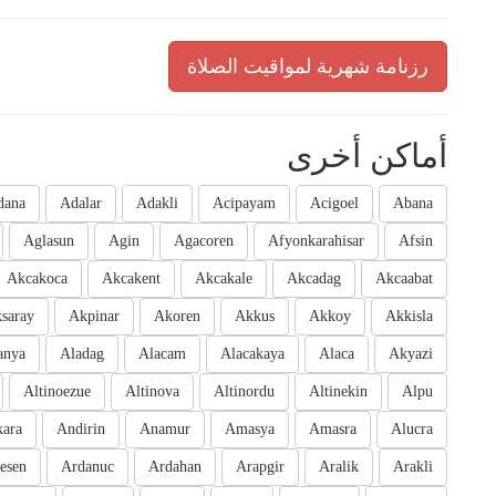
رزنامة شهرية لمواقيت الصلاة
أماكن أخرى
dana
Adalar
Adakli
Acipayam
Acigoel
Abana
Aglasun
Agin
Agacoren
Afyonkarahisar
Afsin
Akcakoca
Akcakent
Akcakale
Akcadag
Akcaabat
saray
Akpinar
Akoren
Akkus
Akkoy
Akkisla
anya
Aladag
Alacam
Alacakaya
Alaca
Akyazi
Altinoezue
Altinova
Altinordu
Altinekin
Alpu
ara
Andirin
Anamur
Amasya
Amasra
Alucra
esen
Ardanuc
Ardahan
Arapgir
Aralik
Arakli