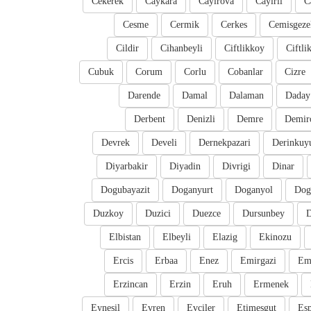
Cekerek
Caykara
Cayirova
Cayirli
C
Cesme
Cermik
Cerkes
Cemisgeze
Cildir
Cihanbeyli
Ciftlikkoy
Ciftli
Cubuk
Corum
Corlu
Cobanlar
Cizre
Darende
Damal
Dalaman
Daday
Derbent
Denizli
Demre
Demir
Devrek
Develi
Dernekpazari
Derinkuy
Diyarbakir
Diyadin
Divrigi
Dinar
Dogubayazit
Doganyurt
Doganyol
Dog
Duzkoy
Duzici
Duezce
Dursunbey
D
Elbistan
Elbeyli
Elazig
Ekinozu
Ercis
Erbaa
Enez
Emirgazi
Em
Erzincan
Erzin
Eruh
Ermenek
Eynesil
Evren
Evciler
Etimesgut
Esp