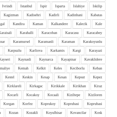
Ivrindi
Istanbul
Ispir
Isparta
Islahiye
Iskilip
Kagizman
Kadisehri
Kadirli
Kadinhani
Kabatas
gal
Kandira
Kaman
Kalkandere
Kalecik
Kale
Karaisali
Karahalli
Karacoban
Karacasu
Karacabey
inar
Karamursel
Karamanli
Karaman
Karakoyunlu
Karpuzlu
Karliova
Karkamis
Kargi
Karayazi
Kayseri
Kaynasli
Kaynarca
Kayapinar
Kavaklidere
maliye
Kemah
Kelkit
Keles
Keciborlu
Keban
Kestel
Keskin
Kesap
Kesan
Kepsut
Kepez
Kirklareli
Kirkagac
Kirikkale
Kirikhan
Kiraz
Kocarli
Kocakoy
Kocaali
Kiziltepe
Kiziloren
Korgan
Korfez
Koprukoy
Koprubasi
Koprubasi
u
Kozan
Kozakli
Koyulhisar
Kovancilar
Kosk