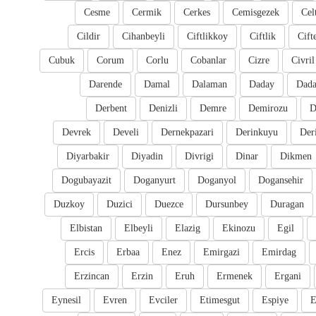
Cesme
Cermik
Cerkes
Cemisgezek
Cel
Cildir
Cihanbeyli
Ciftlikkoy
Ciftlik
Cift
Cubuk
Corum
Corlu
Cobanlar
Cizre
Civril
Darende
Damal
Dalaman
Daday
Dada
Derbent
Denizli
Demre
Demirozu
D
Devrek
Develi
Dernekpazari
Derinkuyu
Der
Diyarbakir
Diyadin
Divrigi
Dinar
Dikmen
Dogubayazit
Doganyurt
Doganyol
Dogansehir
Duzkoy
Duzici
Duezce
Dursunbey
Duragan
Elbistan
Elbeyli
Elazig
Ekinozu
Egil
Ercis
Erbaa
Enez
Emirgazi
Emirdag
Erzincan
Erzin
Eruh
Ermenek
Ergani
Eynesil
Evren
Evciler
Etimesgut
Espiye
E