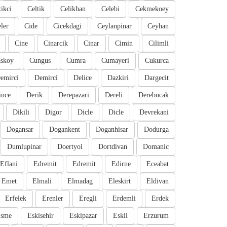
tikci
Celtik
Celikhan
Celebi
Cekmekoey
eler
Cide
Cicekdagi
Ceylanpinar
Ceyhan
Cine
Cinarcik
Cinar
Cimin
Cilimli
skoy
Cungus
Cumra
Cumayeri
Cukurca
emirci
Demirci
Delice
Dazkiri
Dargecit
ince
Derik
Derepazari
Dereli
Derebucak
Dikili
Digor
Dicle
Dicle
Devrekani
Dogansar
Dogankent
Doganhisar
Dodurga
Dumlupinar
Doertyol
Dortdivan
Domanic
Eflani
Edremit
Edremit
Edirne
Eceabat
Emet
Elmali
Elmadag
Eleskirt
Eldivan
Erfelek
Erenler
Eregli
Erdemli
Erdek
sme
Eskisehir
Eskipazar
Eskil
Erzurum