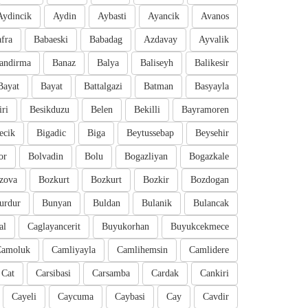
Aydincik
Aydin
Aybasti
Ayancik
Avanos
fra
Babaeski
Babadag
Azdavay
Ayvalik
andirma
Banaz
Balya
Baliseyh
Balikesir
Bayat
Bayat
Battalgazi
Batman
Basyayla
iri
Besikduzu
Belen
Bekilli
Bayramoren
ecik
Bigadic
Biga
Beytussebap
Beysehir
or
Bolvadin
Bolu
Bogazliyan
Bogazkale
zova
Bozkurt
Bozkurt
Bozkir
Bozdogan
urdur
Bunyan
Buldan
Bulanik
Bulancak
al
Caglayancerit
Buyukorhan
Buyukcekmece
Camoluk
Camliyayla
Camlihemsin
Camlidere
Cat
Carsibasi
Carsamba
Cardak
Cankiri
Cayeli
Caycuma
Caybasi
Cay
Cavdir