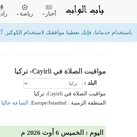
أخبار
رياضة
رادي
باستخدام خدماتنا، فإنك تعطينا موافقتك لاستخدام الكوكيز.
أك
مواقيت الصلاة في Cayirli- تركيا
البلد :
مواقيت الصلاة في Cayirli, تركيا
المنطقة الزمنية : Europe/Istanbul.
الساعة حاليا في Cayirli
اليوم : الخميس 6 أوت 2026 م