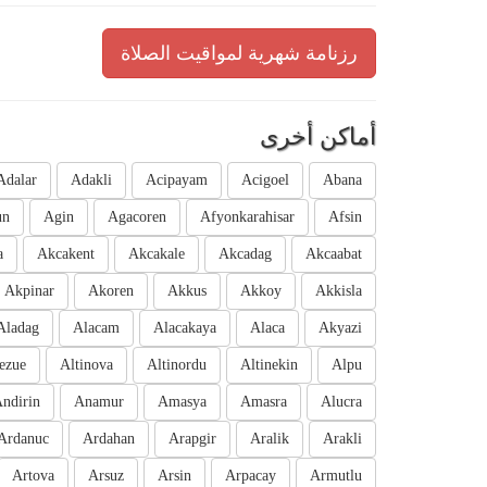
رزنامة شهرية لمواقيت الصلاة
أماكن أخرى
Adalar
Adakli
Acipayam
Acigoel
Abana
un
Agin
Agacoren
Afyonkarahisar
Afsin
a
Akcakent
Akcakale
Akcadag
Akcaabat
Akpinar
Akoren
Akkus
Akkoy
Akkisla
Aladag
Alacam
Alacakaya
Alaca
Akyazi
ezue
Altinova
Altinordu
Altinekin
Alpu
ndirin
Anamur
Amasya
Amasra
Alucra
Ardanuc
Ardahan
Arapgir
Aralik
Arakli
Artova
Arsuz
Arsin
Arpacay
Armutlu