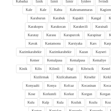
Kabaduz
Iznik
Izmit
Izmir
Iyidere
Ivrindi
Kale
Kale
Kahta
Kahramanmaras
Kagizm
Karaburun
Karabuk
Kapakli
Kangal
K
Karakopru
Karakocan
Karakecili
Karaisali
Karatay
Karasu
Karapurcek
Karapinar
K
Kavak
Kastamonu
Karsiyaka
Kars
Karp
Kazimkarabekir
Kazimkarabekir
Kazan
Kayseri
Kemer
Kemalpasa
Kemalpasa
Kemaliye
Kinik
Kilis
Kilimli
Kigi
Kibriscik
Kestel
Kizilirmak
Kizilcahamam
Kirsehir
Kirkl
Konyaalti
Konya
Kofcaz
Kocasinan
Kocar
Kose
Korkuteli
Korkut
Korgun
Korgan
Kulu
Kulp
Kula
Kozluk
Kozlu
Koz
Kurtun
Kurtalan
Kursunlu
Kursunlu