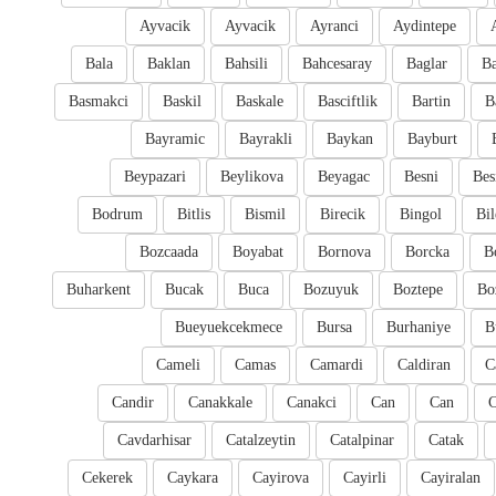
Ayvacik
Ayvacik
Ayranci
Aydintepe
Bala
Baklan
Bahsili
Bahcesaray
Baglar
Ba
Basmakci
Baskil
Baskale
Basciftlik
Bartin
B
Bayramic
Bayrakli
Baykan
Bayburt
Beypazari
Beylikova
Beyagac
Besni
Bes
Bodrum
Bitlis
Bismil
Birecik
Bingol
Bil
Bozcaada
Boyabat
Bornova
Borcka
B
Buharkent
Bucak
Buca
Bozuyuk
Boztepe
Bo
Bueyuekcekmece
Bursa
Burhaniye
B
Cameli
Camas
Camardi
Caldiran
C
Candir
Canakkale
Canakci
Can
Can
Cavdarhisar
Catalzeytin
Catalpinar
Catak
Cekerek
Caykara
Cayirova
Cayirli
Cayiralan