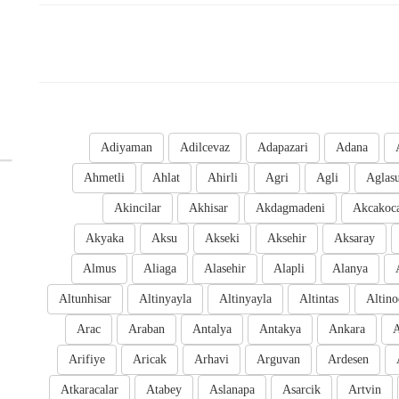
Adiyaman
Adilcevaz
Adapazari
Adana
Ahmetli
Ahlat
Ahirli
Agri
Agli
Aglas
Akincilar
Akhisar
Akdagmadeni
Akcakoc
Akyaka
Aksu
Akseki
Aksehir
Aksaray
Almus
Aliaga
Alasehir
Alapli
Alanya
Altunhisar
Altinyayla
Altinyayla
Altintas
Altino
Arac
Araban
Antalya
Antakya
Ankara
A
Arifiye
Aricak
Arhavi
Arguvan
Ardesen
Atkaracalar
Atabey
Aslanapa
Asarcik
Artvin