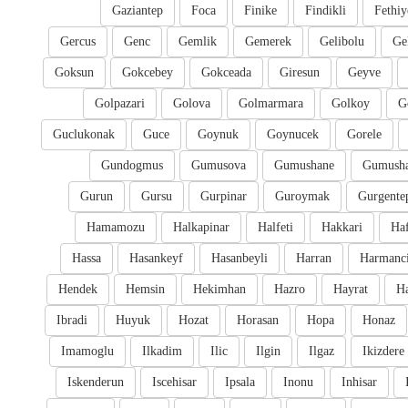
Gaziantep
Foca
Finike
Findikli
Fethiy
Gercus
Genc
Gemlik
Gemerek
Gelibolu
Ge
Goksun
Gokcebey
Gokceada
Giresun
Geyve
Golpazari
Golova
Golmarmara
Golkoy
G
Guclukonak
Guce
Goynuk
Goynucek
Gorele
Gundogmus
Gumusova
Gumushane
Gumusha
Gurun
Gursu
Gurpinar
Guroymak
Gurgente
Hamamozu
Halkapinar
Halfeti
Hakkari
Ha
Hassa
Hasankeyf
Hasanbeyli
Harran
Harmanc
Hendek
Hemsin
Hekimhan
Hazro
Hayrat
H
Ibradi
Huyuk
Hozat
Horasan
Hopa
Honaz
Imamoglu
Ilkadim
Ilic
Ilgin
Ilgaz
Ikizdere
Iskenderun
Iscehisar
Ipsala
Inonu
Inhisar