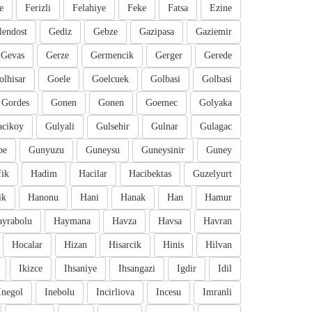
e
Ferizli
Felahiye
Feke
Fatsa
Ezine
lendost
Gediz
Gebze
Gazipasa
Gaziemir
Gevas
Gerze
Germencik
Gerger
Gerede
olhisar
Goele
Goelcuek
Golbasi
Golbasi
Gordes
Gonen
Gonen
Goemec
Golyaka
cikoy
Gulyali
Gulsehir
Gulnar
Gulagac
pe
Gunyuzu
Guneysu
Guneysinir
Guney
fik
Hadim
Hacilar
Hacibektas
Guzelyurt
ik
Hanonu
Hani
Hanak
Han
Hamur
ayrabolu
Haymana
Havza
Havsa
Havran
Hocalar
Hizan
Hisarcik
Hinis
Hilvan
Ikizce
Ihsaniye
Ihsangazi
Igdir
Idil
Inegol
Inebolu
Incirliova
Incesu
Imranli