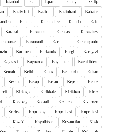
Istanbul
Ispir
Isparta
Islahiye
Iskilip
an
Kadisehri
Kadirli
Kadinhani
Kabatas
andira
Kaman
Kalkandere
Kalecik
Kale
Karahalli
Karacoban
Karacasu
Karacabey
aramursel
Karamanli
Karaman
Karakoyunlu
uzlu
Karliova
Karkamis
Kargi
Karayazi
Kaynasli
Kaynarca
Kayapinar
Kavaklidere
Kemah
Kelkit
Keles
Keciborlu
Keban
Keskin
Kesap
Kesan
Kepsut
Kepez
areli
Kirkagac
Kirikkale
Kirikhan
Kiraz
li
Kocakoy
Kocaali
Kiziltepe
Kiziloren
Korfez
Koprukoy
Koprubasi
Koprubasi
an
Kozakli
Koyulhisar
Kovancilar
Kosk
Kure
Kumru
Kumluca
Kumlu
Kuluncak