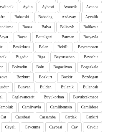
Aydincik
Aydin
Aybasti
Ayancik
Avanos
fra
Babaeski
Babadag
Azdavay
Ayvalik
andirma
Banaz
Balya
Baliseyh
Balikesir
Bayat
Bayat
Battalgazi
Batman
Basyayla
iri
Besikduzu
Belen
Bekilli
Bayramoren
ecik
Bigadic
Biga
Beytussebap
Beysehir
or
Bolvadin
Bolu
Bogazliyan
Bogazkale
zova
Bozkurt
Bozkurt
Bozkir
Bozdogan
urdur
Bunyan
Buldan
Bulanik
Bulancak
al
Caglayancerit
Buyukorhan
Buyukcekmece
Camoluk
Camliyayla
Camlihemsin
Camlidere
Cat
Carsibasi
Carsamba
Cardak
Cankiri
Cayeli
Caycuma
Caybasi
Cay
Cavdir