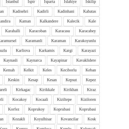
Istanbul
Ispir
Isparta
Islahiye
Iskilip
an
Kadisehri
Kadirli
Kadinhani
Kabatas
andira
Kaman
Kalkandere
Kalecik
Kale
Karahalli
Karacoban
Karacasu
Karacabey
aramursel
Karamanli
Karaman
Karakoyunlu
uzlu
Karliova
Karkamis
Kargi
Karayazi
Kaynasli
Kaynarca
Kayapinar
Kavaklidere
Kemah
Kelkit
Keles
Keciborlu
Keban
Keskin
Kesap
Kesan
Kepsut
Kepez
areli
Kirkagac
Kirikkale
Kirikhan
Kiraz
li
Kocakoy
Kocaali
Kiziltepe
Kiziloren
Korfez
Koprukoy
Koprubasi
Koprubasi
an
Kozakli
Koyulhisar
Kovancilar
Kosk
Kure
Kumru
Kumluca
Kumlu
Kuluncak