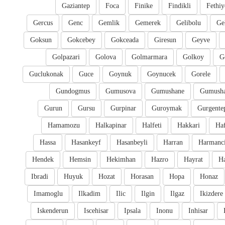
Gaziantep
Foca
Finike
Findikli
Fethiy
Gercus
Genc
Gemlik
Gemerek
Gelibolu
Ge
Goksun
Gokcebey
Gokceada
Giresun
Geyve
Golpazari
Golova
Golmarmara
Golkoy
G
Guclukonak
Guce
Goynuk
Goynucek
Gorele
Gundogmus
Gumusova
Gumushane
Gumusha
Gurun
Gursu
Gurpinar
Guroymak
Gurgente
Hamamozu
Halkapinar
Halfeti
Hakkari
Ha
Hassa
Hasankeyf
Hasanbeyli
Harran
Harmanc
Hendek
Hemsin
Hekimhan
Hazro
Hayrat
H
Ibradi
Huyuk
Hozat
Horasan
Hopa
Honaz
Imamoglu
Ilkadim
Ilic
Ilgin
Ilgaz
Ikizdere
Iskenderun
Iscehisar
Ipsala
Inonu
Inhisar