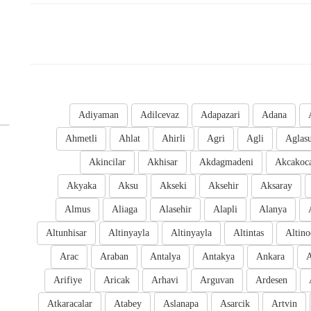
Adiyaman
Adilcevaz
Adapazari
Adana
Ahmetli
Ahlat
Ahirli
Agri
Agli
Aglas
Akincilar
Akhisar
Akdagmadeni
Akcakoc
Akyaka
Aksu
Akseki
Aksehir
Aksaray
Almus
Aliaga
Alasehir
Alapli
Alanya
Altunhisar
Altinyayla
Altinyayla
Altintas
Altino
Arac
Araban
Antalya
Antakya
Ankara
A
Arifiye
Aricak
Arhavi
Arguvan
Ardesen
Atkaracalar
Atabey
Aslanapa
Asarcik
Artvin