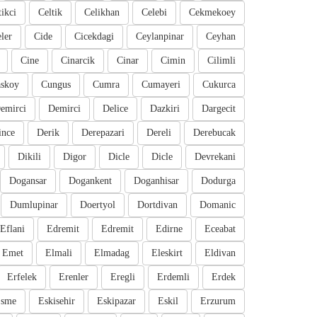
tikci
Celtik
Celikhan
Celebi
Cekmekoey
eler
Cide
Cicekdagi
Ceylanpinar
Ceyhan
Cine
Cinarcik
Cinar
Cimin
Cilimli
skoy
Cungus
Cumra
Cumayeri
Cukurca
emirci
Demirci
Delice
Dazkiri
Dargecit
ince
Derik
Derepazari
Dereli
Derebucak
Dikili
Digor
Dicle
Dicle
Devrekani
Dogansar
Dogankent
Doganhisar
Dodurga
Dumlupinar
Doertyol
Dortdivan
Domanic
Eflani
Edremit
Edremit
Edirne
Eceabat
Emet
Elmali
Elmadag
Eleskirt
Eldivan
Erfelek
Erenler
Eregli
Erdemli
Erdek
sme
Eskisehir
Eskipazar
Eskil
Erzurum