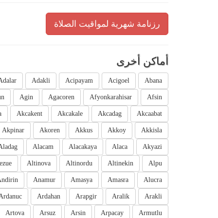
رزنامة شهرية لمواقيت الصلاة
أماكن أخرى
Adalar
Adakli
Acipayam
Acigoel
Abana
un
Agin
Agacoren
Afyonkarahisar
Afsin
a
Akcakent
Akcakale
Akcadag
Akcaabat
Akpinar
Akoren
Akkus
Akkoy
Akkisla
Aladag
Alacam
Alacakaya
Alaca
Akyazi
ezue
Altinova
Altinordu
Altinekin
Alpu
ndirin
Anamur
Amasya
Amasra
Alucra
Ardanuc
Ardahan
Arapgir
Aralik
Arakli
Artova
Arsuz
Arsin
Arpacay
Armutlu