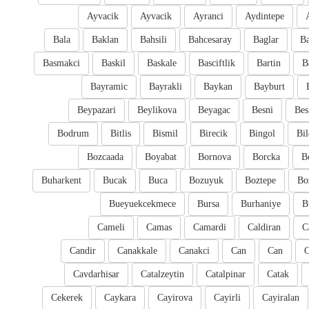
Ayvacik
Ayvacik
Ayranci
Aydintepe
Bala
Baklan
Bahsili
Bahcesaray
Baglar
Ba
Basmakci
Baskil
Baskale
Basciftlik
Bartin
B
Bayramic
Bayrakli
Baykan
Bayburt
Beypazari
Beylikova
Beyagac
Besni
Bes
Bodrum
Bitlis
Bismil
Birecik
Bingol
Bil
Bozcaada
Boyabat
Bornova
Borcka
B
Buharkent
Bucak
Buca
Bozuyuk
Boztepe
Bo
Bueyuekcekmece
Bursa
Burhaniye
B
Cameli
Camas
Camardi
Caldiran
C
Candir
Canakkale
Canakci
Can
Can
Cavdarhisar
Catalzeytin
Catalpinar
Catak
Cekerek
Caykara
Cayirova
Cayirli
Cayiralan