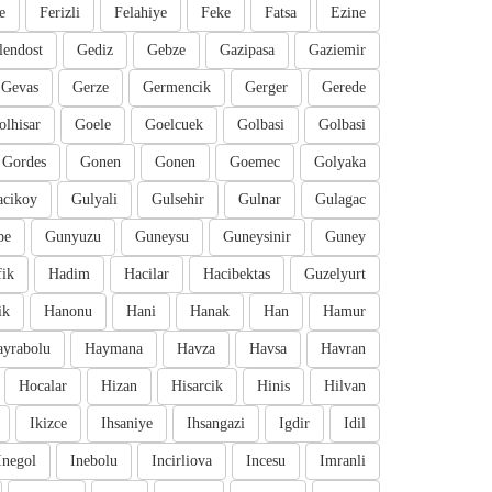
e
Ferizli
Felahiye
Feke
Fatsa
Ezine
lendost
Gediz
Gebze
Gazipasa
Gaziemir
Gevas
Gerze
Germencik
Gerger
Gerede
olhisar
Goele
Goelcuek
Golbasi
Golbasi
Gordes
Gonen
Gonen
Goemec
Golyaka
cikoy
Gulyali
Gulsehir
Gulnar
Gulagac
pe
Gunyuzu
Guneysu
Guneysinir
Guney
fik
Hadim
Hacilar
Hacibektas
Guzelyurt
ik
Hanonu
Hani
Hanak
Han
Hamur
ayrabolu
Haymana
Havza
Havsa
Havran
Hocalar
Hizan
Hisarcik
Hinis
Hilvan
Ikizce
Ihsaniye
Ihsangazi
Igdir
Idil
Inegol
Inebolu
Incirliova
Incesu
Imranli