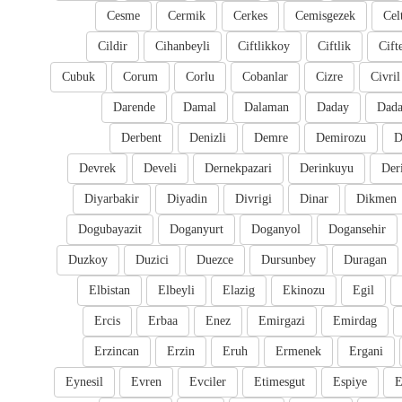
Cesme
Cermik
Cerkes
Cemisgezek
Cel
Cildir
Cihanbeyli
Ciftlikkoy
Ciftlik
Cift
Cubuk
Corum
Corlu
Cobanlar
Cizre
Civril
Darende
Damal
Dalaman
Daday
Dada
Derbent
Denizli
Demre
Demirozu
D
Devrek
Develi
Dernekpazari
Derinkuyu
Der
Diyarbakir
Diyadin
Divrigi
Dinar
Dikmen
Dogubayazit
Doganyurt
Doganyol
Dogansehir
Duzkoy
Duzici
Duezce
Dursunbey
Duragan
Elbistan
Elbeyli
Elazig
Ekinozu
Egil
Ercis
Erbaa
Enez
Emirgazi
Emirdag
Erzincan
Erzin
Eruh
Ermenek
Ergani
Eynesil
Evren
Evciler
Etimesgut
Espiye
E