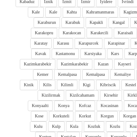
Kabaduz
Iznik
Izmit
Izmir
Iyidere
Ivrindi
Kale
Kale
Kahta
Kahramanmaras
Kagizm
Karaburun
Karabuk
Kapakli
Kangal
K
Karakopru
Karakocan
Karakecili
Karaisali
Karatay
Karasu
Karapurcek
Karapinar
K
Kavak
Kastamonu
Karsiyaka
Kars
Karp
Kazimkarabekir
Kazimkarabekir
Kazan
Kayseri
Kemer
Kemalpasa
Kemalpasa
Kemaliye
Kinik
Kilis
Kilimli
Kigi
Kibriscik
Kestel
Kizilirmak
Kizilcahamam
Kirsehir
Kirkl
Konyaalti
Konya
Kofcaz
Kocasinan
Kocar
Kose
Korkuteli
Korkut
Korgun
Korgan
Kulu
Kulp
Kula
Kozluk
Kozlu
Koz
Kurtun
Kurtalan
Kursunlu
Kursunlu