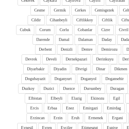
Cekerek
Caykara
Cayirova
Cayirli
Cayiralan
Cesme
Cermik
Cerkes
Cemisgezek
Cel
Cildir
Cihanbeyli
Ciftlikkoy
Ciftlik
Cift
Cubuk
Corum
Corlu
Cobanlar
Cizre
Civril
Darende
Damal
Dalaman
Daday
Dada
Derbent
Denizli
Demre
Demirozu
D
Devrek
Develi
Dernekpazari
Derinkuyu
Der
Diyarbakir
Diyadin
Divrigi
Dinar
Dikmen
Dogubayazit
Doganyurt
Doganyol
Dogansehir
Duzkoy
Duzici
Duezce
Dursunbey
Duragan
Elbistan
Elbeyli
Elazig
Ekinozu
Egil
Ercis
Erbaa
Enez
Emirgazi
Emirdag
Erzincan
Erzin
Eruh
Ermenek
Ergani
Eynesil
Evren
Evciler
Etimesgut
Espiye
E