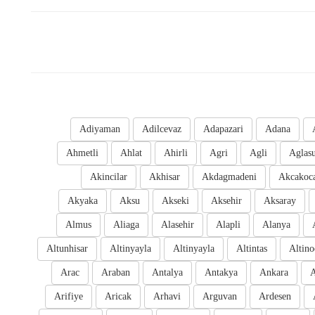
Adiyaman
Adilcevaz
Adapazari
Adana
Ahmetli
Ahlat
Ahirli
Agri
Agli
Aglas
Akincilar
Akhisar
Akdagmadeni
Akcakoc
Akyaka
Aksu
Akseki
Aksehir
Aksaray
Almus
Aliaga
Alasehir
Alapli
Alanya
Altunhisar
Altinyayla
Altinyayla
Altintas
Altino
Arac
Araban
Antalya
Antakya
Ankara
A
Arifiye
Aricak
Arhavi
Arguvan
Ardesen