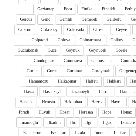
Gaziantep
Foca
Finike
Findikli
Fethiy
Gercus
Genc
Gemlik
Gemerek
Gelibolu
Ge
Goksun
Gokcebey
Gokceada
Giresun
Geyve
Golpazari
Golova
Golmarmara
Golkoy
G
Guclukonak
Guce
Goynuk
Goynucek
Gorele
Gundogmus
Gumusova
Gumushane
Gumusha
Gurun
Gursu
Gurpinar
Guroymak
Gurgente
Hamamozu
Halkapinar
Halfeti
Hakkari
Ha
Hassa
Hasankeyf
Hasanbeyli
Harran
Harmanc
Hendek
Hemsin
Hekimhan
Hazro
Hayrat
H
Ibradi
Huyuk
Hozat
Horasan
Hopa
Honaz
Imamoglu
Ilkadim
Ilic
Ilgin
Ilgaz
Ikizdere
Iskenderun
Iscehisar
Ipsala
Inonu
Inhisar