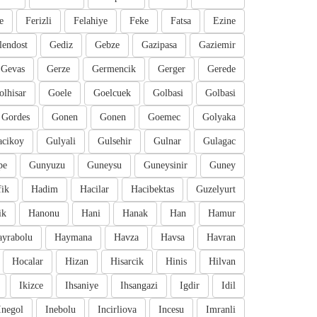
e
Ferizli
Felahiye
Feke
Fatsa
Ezine
lendost
Gediz
Gebze
Gazipasa
Gaziemir
Gevas
Gerze
Germencik
Gerger
Gerede
olhisar
Goele
Goelcuek
Golbasi
Golbasi
Gordes
Gonen
Gonen
Goemec
Golyaka
cikoy
Gulyali
Gulsehir
Gulnar
Gulagac
pe
Gunyuzu
Guneysu
Guneysinir
Guney
fik
Hadim
Hacilar
Hacibektas
Guzelyurt
ik
Hanonu
Hani
Hanak
Han
Hamur
ayrabolu
Haymana
Havza
Havsa
Havran
Hocalar
Hizan
Hisarcik
Hinis
Hilvan
Ikizce
Ihsaniye
Ihsangazi
Igdir
Idil
Inegol
Inebolu
Incirliova
Incesu
Imranli