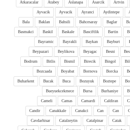
Atkaracalar
Atabey
Aslanapa
Asarcik
Artvin
Ayvacik
Ayvacik
Ayranci
Aydintepe
Bala
Baklan
Bahsili
Bahcesaray
Baglar
Ba
Basmakci
Baskil
Baskale
Basciftlik
Bartin
B
Bayramic
Bayrakli
Baykan
Bayburt
Beypazari
Beylikova
Beyagac
Besni
Bes
Bodrum
Bitlis
Bismil
Birecik
Bingol
Bil
Bozcaada
Boyabat
Bornova
Borcka
B
Buharkent
Bucak
Buca
Bozuyuk
Boztepe
Bo
Bueyuekcekmece
Bursa
Burhaniye
B
Cameli
Camas
Camardi
Caldiran
C
Candir
Canakkale
Canakci
Can
Can
Cavdarhisar
Catalzeytin
Catalpinar
Catak