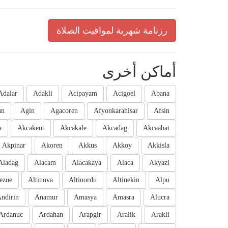
رزنامة شهرية لمواقيت الصلاة
أماكن أخرى
Adalar
Adakli
Acipayam
Acigoel
Abana
un
Agin
Agacoren
Afyonkarahisar
Afsin
a
Akcakent
Akcakale
Akcadag
Akcaabat
Akpinar
Akoren
Akkus
Akkoy
Akkisla
Aladag
Alacam
Alacakaya
Alaca
Akyazi
ezue
Altinova
Altinordu
Altinekin
Alpu
ndirin
Anamur
Amasya
Amasra
Alucra
Ardanuc
Ardahan
Arapgir
Aralik
Arakli