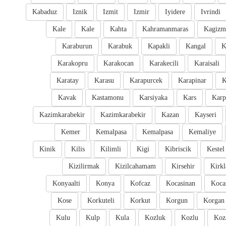
Kabaduz
Iznik
Izmit
Izmir
Iyidere
Ivrindi
Kale
Kale
Kahta
Kahramanmaras
Kagizm
Karaburun
Karabuk
Kapakli
Kangal
K
Karakopru
Karakocan
Karakecili
Karaisali
Karatay
Karasu
Karapurcek
Karapinar
K
Kavak
Kastamonu
Karsiyaka
Kars
Karp
Kazimkarabekir
Kazimkarabekir
Kazan
Kayseri
Kemer
Kemalpasa
Kemalpasa
Kemaliye
Kinik
Kilis
Kilimli
Kigi
Kibriscik
Kestel
Kizilirmak
Kizilcahamam
Kirsehir
Kirkl
Konyaalti
Konya
Kofcaz
Kocasinan
Kocar
Kose
Korkuteli
Korkut
Korgun
Korgan
Kulu
Kulp
Kula
Kozluk
Kozlu
Koz