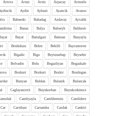
Artova
Arsuz
Arsin
Arpacay
Armutlu
Aydincik
Aydin
Aybasti
Ayancik
Avanos
fra
Babaeski
Babadag
Azdavay
Ayvalik
andirma
Banaz
Balya
Baliseyh
Balikesir
Bayat
Bayat
Battalgazi
Batman
Basyayla
iri
Besikduzu
Belen
Bekilli
Bayramoren
ecik
Bigadic
Biga
Beytussebap
Beysehir
or
Bolvadin
Bolu
Bogazliyan
Bogazkale
zova
Bozkurt
Bozkurt
Bozkir
Bozdogan
urdur
Bunyan
Buldan
Bulanik
Bulancak
al
Caglayancerit
Buyukorhan
Buyukcekmece
Camoluk
Camliyayla
Camlihemsin
Camlidere
Cat
Carsibasi
Carsamba
Cardak
Cankiri