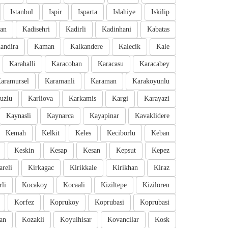
Istanbul
Ispir
Isparta
Islahiye
Iskilip
an
Kadisehri
Kadirli
Kadinhani
Kabatas
andira
Kaman
Kalkandere
Kalecik
Kale
Karahalli
Karacoban
Karacasu
Karacabey
aramursel
Karamanli
Karaman
Karakoyunlu
uzlu
Karliova
Karkamis
Kargi
Karayazi
Kaynasli
Kaynarca
Kayapinar
Kavaklidere
Kemah
Kelkit
Keles
Keciborlu
Keban
Keskin
Kesap
Kesan
Kepsut
Kepez
areli
Kirkagac
Kirikkale
Kirikhan
Kiraz
li
Kocakoy
Kocaali
Kiziltepe
Kiziloren
Korfez
Koprukoy
Koprubasi
Koprubasi
an
Kozakli
Koyulhisar
Kovancilar
Kosk