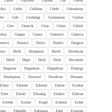
Cayeli
Caycuma
Caybasi
Cay
Cavdir
tikci
Celtik
Celikhan
Celebi
Cekmekoey
eler
Cide
Cicekdagi
Ceylanpinar
Ceyhan
Cine
Cinarcik
Cinar
Cimin
Cilimli
skoy
Cungus
Cumra
Cumayeri
Cukurca
emirci
Demirci
Delice
Dazkiri
Dargecit
ince
Derik
Derepazari
Dereli
Derebucak
Dikili
Digor
Dicle
Dicle
Devrekani
Dogansar
Dogankent
Doganhisar
Dodurga
Dumlupinar
Doertyol
Dortdivan
Domanic
Eflani
Edremit
Edremit
Edirne
Eceabat
Emet
Elmali
Elmadag
Eleskirt
Eldivan
Erfelek
Erenler
Eregli
Erdemli
Erdek
sme
Eskisehir
Eskipazar
Eskil
Erzurum