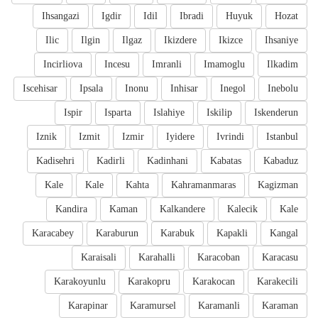
Ihsangazi
Igdir
Idil
Ibradi
Huyuk
Hozat
Ilic
Ilgin
Ilgaz
Ikizdere
Ikizce
Ihsaniye
Incirliova
Incesu
Imranli
Imamoglu
Ilkadim
Iscehisar
Ipsala
Inonu
Inhisar
Inegol
Inebolu
Ispir
Isparta
Islahiye
Iskilip
Iskenderun
Iznik
Izmit
Izmir
Iyidere
Ivrindi
Istanbul
Kadisehri
Kadirli
Kadinhani
Kabatas
Kabaduz
Kale
Kale
Kahta
Kahramanmaras
Kagizman
Kandira
Kaman
Kalkandere
Kalecik
Kale
Karacabey
Karaburun
Karabuk
Kapakli
Kangal
Karaisali
Karahalli
Karacoban
Karacasu
Karakoyunlu
Karakopru
Karakocan
Karakecili
Karapinar
Karamursel
Karamanli
Karaman