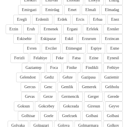
Eleskirt
Eldivan
Elbistan
Elbeyli
Elazig
Emirgazi
Emirdag
Emet
Elmali
Elmadag
Eregli
Erdemli
Erdek
Ercis
Erbaa
Enez
Erzin
Eruh
Ermenek
Ergani
Erfelek
Erenler
Eskisehir
Eskipazar
Eskil
Erzurum
Erzincan
Evren
Evciler
Etimesgut
Espiye
Esme
Ferizli
Felahiye
Feke
Fatsa
Ezine
Eynesil
Gaziantep
Foca
Finike
Findikli
Fethiye
Gelendost
Gediz
Gebze
Gazipasa
Gaziemir
Gercus
Genc
Gemlik
Gemerek
Gelibolu
Gevas
Gerze
Germencik
Gerger
Gerede
Goksun
Gokcebey
Gokceada
Giresun
Geyve
Golhisar
Goele
Goelcuek
Golbasi
Golbasi
Golyaka
Golpazari
Golova
Golmarmara
Golkoy