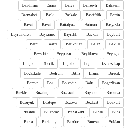
Bandirma
Banaz
Balya
Baliseyh
Balikesir
Basmakci
Baskil
Baskale
Basciftlik
Bartin
Bayat
Bayat
Battalgazi
Batman
Basyayla
Bayramoren
Bayramic
Bayrakli
Baykan
Bayburt
Besni
Besiri
Besikduzu
Belen
Bekilli
Beysehir
Beypazari
Beylikova
Beyagac
Bingol
Bilecik
Bigadic
Biga
Beytussebap
Bogazkale
Bodrum
Bitlis
Bismil
Birecik
Borcka
Bor
Bolvadin
Bolu
Bogazliyan
Bozkir
Bozdogan
Bozcaada
Boyabat
Bornova
Bozuyuk
Boztepe
Bozova
Bozkurt
Bozkurt
Bulanik
Bulancak
Buharkent
Bucak
Buca
Bursa
Burhaniye
Burdur
Bunyan
Buldan