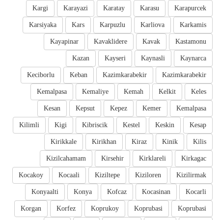
Kargi
Karayazi
Karatay
Karasu
Karapurcek
Karsiyaka
Kars
Karpuzlu
Karliova
Karkamis
Kayapinar
Kavaklidere
Kavak
Kastamonu
Kazan
Kayseri
Kaynasli
Kaynarca
Keciborlu
Keban
Kazimkarabekir
Kazimkarabekir
Kemalpasa
Kemaliye
Kemah
Kelkit
Keles
Kesan
Kepsut
Kepez
Kemer
Kemalpasa
Kilimli
Kigi
Kibriscik
Kestel
Keskin
Kesap
Kirikkale
Kirikhan
Kiraz
Kinik
Kilis
Kizilcahamam
Kirsehir
Kirklareli
Kirkagac
Kocakoy
Kocaali
Kiziltepe
Kiziloren
Kizilirmak
Konyaalti
Konya
Kofcaz
Kocasinan
Kocarli
Korgan
Korfez
Koprukoy
Koprubasi
Koprubasi