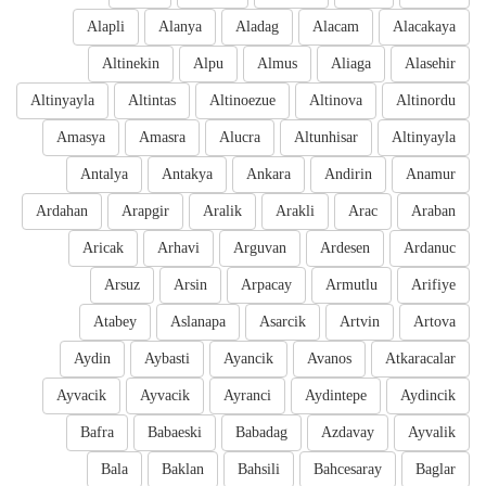
Alapli
Alanya
Aladag
Alacam
Alacakaya
Altinekin
Alpu
Almus
Aliaga
Alasehir
Altinyayla
Altintas
Altinoezue
Altinova
Altinordu
Amasya
Amasra
Alucra
Altunhisar
Altinyayla
Antalya
Antakya
Ankara
Andirin
Anamur
Ardahan
Arapgir
Aralik
Arakli
Arac
Araban
Aricak
Arhavi
Arguvan
Ardesen
Ardanuc
Arsuz
Arsin
Arpacay
Armutlu
Arifiye
Atabey
Aslanapa
Asarcik
Artvin
Artova
Aydin
Aybasti
Ayancik
Avanos
Atkaracalar
Ayvacik
Ayvacik
Ayranci
Aydintepe
Aydincik
Bafra
Babaeski
Babadag
Azdavay
Ayvalik
Bala
Baklan
Bahsili
Bahcesaray
Baglar