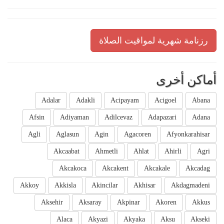
رزنامة شهرية لمواقيت الصلاة
أماكن أخرى
Adalar
Adakli
Acipayam
Acigoel
Abana
Afsin
Adiyaman
Adilcevaz
Adapazari
Adana
Agli
Aglasun
Agin
Agacoren
Afyonkarahisar
Akcaabat
Ahmetli
Ahlat
Ahirli
Agri
Akcakoca
Akcakent
Akcakale
Akcadag
Akkoy
Akkisla
Akincilar
Akhisar
Akdagmadeni
Aksehir
Aksaray
Akpinar
Akoren
Akkus
Alaca
Akyazi
Akyaka
Aksu
Akseki