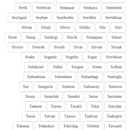
Serik
Serdivan
Senpazar
Senkaya
Senirkent
Seyitgazi
Seyhan
Seydisehir
Seydiler
Serinhisar
Silvan
Silopi
Silivri
Silifke
Sile
Siirt
Siran
Sinop
Sindirgi
Sincik
Sinanpasa
Simav
Sivrice
Siverek
Sivasli
Sivas
Sirvan
Sirnak
Soeke
Sogutlu
Sogutlu
Sogut
Sivrihisar
Sulakyurt
Suhut
Sorgun
Soma
Solhan
Sultanhisar
Sultanhani
Sultandagi
Sueloglu
Sur
Sungurlu
Sumbas
Sulusaray
Suluova
Susuz
Susurluk
Susehri
Suruc
Surmene
Taskent
Tarsus
Tarakli
Talas
Sutculer
Tavas
Tatvan
Tasova
Taslicay
Taskopru
Tekman
Tekkekoy
Tekirdag
Tefenni
Tavsanli