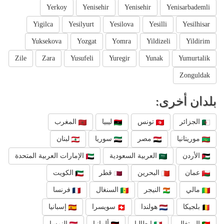
Yerkoy
Yenisehir
Yenisehir
Yenisarbademli
Yigilca
Yesilyurt
Yesilova
Yesilli
Yesilhisar
Yuksekova
Yozgat
Yomra
Yildizeli
Yildirim
Zile
Zara
Yusufeli
Yuregir
Yunak
Yumurtalik
Zonguldak
بلدان أخرى:
المغرب
ليبيا
تونس
الجزائر
لبنان
سوريا
مصر
موريتانيا
الإمارات العربية المتحدة
العربية السعودية
الأردن
الكويت
قطر
البحرين
عمان
فرنسا
السنغال
النيجر
مالي
إسبانيا
سويسرا
هولندا
بلجيكا
النمسا
ألمانيا
إيطاليا
البرتغال