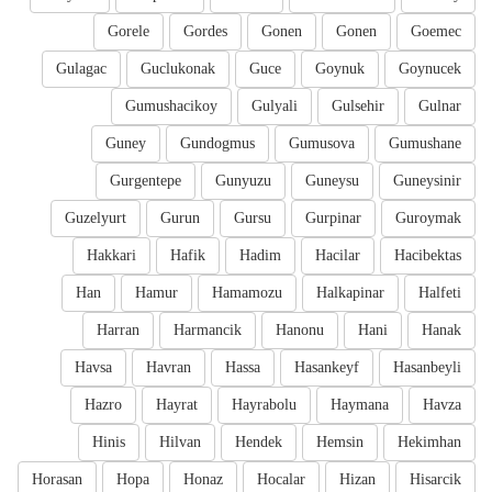
Gorele
Gordes
Gonen
Gonen
Goemec
Gulagac
Guclukonak
Guce
Goynuk
Goynucek
Gumushacikoy
Gulyali
Gulsehir
Gulnar
Guney
Gundogmus
Gumusova
Gumushane
Gurgentepe
Gunyuzu
Guneysu
Guneysinir
Guzelyurt
Gurun
Gursu
Gurpinar
Guroymak
Hakkari
Hafik
Hadim
Hacilar
Hacibektas
Han
Hamur
Hamamozu
Halkapinar
Halfeti
Harran
Harmancik
Hanonu
Hani
Hanak
Havsa
Havran
Hassa
Hasankeyf
Hasanbeyli
Hazro
Hayrat
Hayrabolu
Haymana
Havza
Hinis
Hilvan
Hendek
Hemsin
Hekimhan
Horasan
Hopa
Honaz
Hocalar
Hizan
Hisarcik