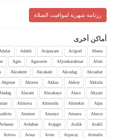
رزنامة شهرية لمواقيت الصلاة
أماكن أخرى
Adalar
Adakli
Acipayam
Acigoel
Abana
un
Agin
Agacoren
Afyonkarahisar
Afsin
a
Akcakent
Akcakale
Akcadag
Akcaabat
Akpinar
Akoren
Akkus
Akkoy
Akkisla
Aladag
Alacam
Alacakaya
Alaca
Akyazi
ezue
Altinova
Altinordu
Altinekin
Alpu
ndirin
Anamur
Amasya
Amasra
Alucra
Ardanuc
Ardahan
Arapgir
Aralik
Arakli
Artova
Arsuz
Arsin
Arpacay
Armutlu