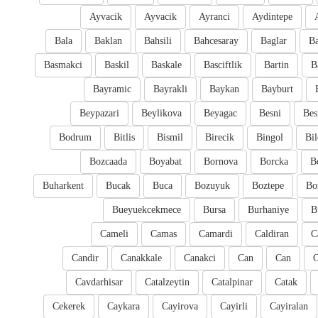
Ayvacik
Ayvacik
Ayranci
Aydintepe
Bala
Baklan
Bahsili
Bahcesaray
Baglar
Ba
Basmakci
Baskil
Baskale
Basciftlik
Bartin
B
Bayramic
Bayrakli
Baykan
Bayburt
Beypazari
Beylikova
Beyagac
Besni
Bes
Bodrum
Bitlis
Bismil
Birecik
Bingol
Bil
Bozcaada
Boyabat
Bornova
Borcka
B
Buharkent
Bucak
Buca
Bozuyuk
Boztepe
Bo
Bueyuekcekmece
Bursa
Burhaniye
B
Cameli
Camas
Camardi
Caldiran
C
Candir
Canakkale
Canakci
Can
Can
Cavdarhisar
Catalzeytin
Catalpinar
Catak
Cekerek
Caykara
Cayirova
Cayirli
Cayiralan