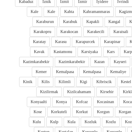
Kabaduz
Iznik
Izmit
Izmir
Iyidere
Ivrindi
Kale
Kale
Kahta
Kahramanmaras
Kagizm
Karaburun
Karabuk
Kapakli
Kangal
K
Karakopru
Karakocan
Karakecili
Karaisali
Karatay
Karasu
Karapurcek
Karapinar
K
Kavak
Kastamonu
Karsiyaka
Kars
Karp
Kazimkarabekir
Kazimkarabekir
Kazan
Kayseri
Kemer
Kemalpasa
Kemalpasa
Kemaliye
Kinik
Kilis
Kilimli
Kigi
Kibriscik
Kestel
Kizilirmak
Kizilcahamam
Kirsehir
Kirkl
Konyaalti
Konya
Kofcaz
Kocasinan
Kocar
Kose
Korkuteli
Korkut
Korgun
Korgan
Kulu
Kulp
Kula
Kozluk
Kozlu
Koz
Kurtun
Kurtalan
Kursunlu
Kursunlu