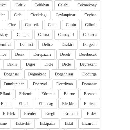
tikci
Celtik
Celikhan
Celebi
Cekmekoey
eler
Cide
Cicekdagi
Ceylanpinar
Ceyhan
Cine
Cinarcik
Cinar
Cimin
Cilimli
skoy
Cungus
Cumra
Cumayeri
Cukurca
emirci
Demirci
Delice
Dazkiri
Dargecit
ince
Derik
Derepazari
Dereli
Derebucak
Dikili
Digor
Dicle
Dicle
Devrekani
Dogansar
Dogankent
Doganhisar
Dodurga
Dumlupinar
Doertyol
Dortdivan
Domanic
Eflani
Edremit
Edremit
Edirne
Eceabat
Emet
Elmali
Elmadag
Eleskirt
Eldivan
Erfelek
Erenler
Eregli
Erdemli
Erdek
sme
Eskisehir
Eskipazar
Eskil
Erzurum