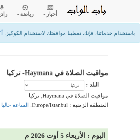
أخبار
رياضة
رادي
باستخدام خدماتنا، فإنك تعطينا موافقتك لاستخدام الكوكيز.
أك
مواقيت الصلاة في Haymana- تركيا
البلد :
مواقيت الصلاة في Haymana, تركيا
المنطقة الزمنية : Europe/Istanbul.
الساعة حاليا في Haymana
اليوم : الأربعاء 5 أوت 2026 م