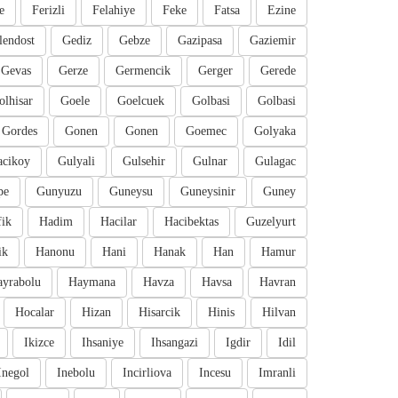
e
Ferizli
Felahiye
Feke
Fatsa
Ezine
lendost
Gediz
Gebze
Gazipasa
Gaziemir
Gevas
Gerze
Germencik
Gerger
Gerede
olhisar
Goele
Goelcuek
Golbasi
Golbasi
Gordes
Gonen
Gonen
Goemec
Golyaka
cikoy
Gulyali
Gulsehir
Gulnar
Gulagac
pe
Gunyuzu
Guneysu
Guneysinir
Guney
fik
Hadim
Hacilar
Hacibektas
Guzelyurt
ik
Hanonu
Hani
Hanak
Han
Hamur
ayrabolu
Haymana
Havza
Havsa
Havran
Hocalar
Hizan
Hisarcik
Hinis
Hilvan
Ikizce
Ihsaniye
Ihsangazi
Igdir
Idil
Inegol
Inebolu
Incirliova
Incesu
Imranli