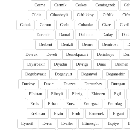
Cesme
Cermik
Cerkes
Cemisgezek
Cel
Cildir
Cihanbeyli
Ciftlikkoy
Ciftlik
Cift
Cubuk
Corum
Corlu
Cobanlar
Cizre
Civril
Darende
Damal
Dalaman
Daday
Dada
Derbent
Denizli
Demre
Demirozu
D
Devrek
Develi
Dernekpazari
Derinkuyu
Der
Diyarbakir
Diyadin
Divrigi
Dinar
Dikmen
Dogubayazit
Doganyurt
Doganyol
Dogansehir
Duzkoy
Duzici
Duezce
Dursunbey
Duragan
Elbistan
Elbeyli
Elazig
Ekinozu
Egil
Ercis
Erbaa
Enez
Emirgazi
Emirdag
Erzincan
Erzin
Eruh
Ermenek
Ergani
Eynesil
Evren
Evciler
Etimesgut
Espiye
E