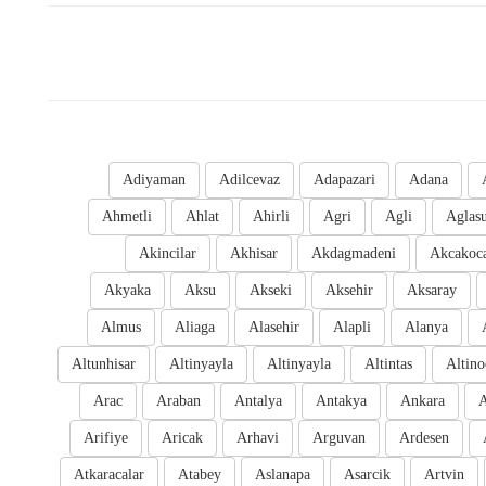
Adiyaman
Adilcevaz
Adapazari
Adana
Ahmetli
Ahlat
Ahirli
Agri
Agli
Aglas
Akincilar
Akhisar
Akdagmadeni
Akcakoc
Akyaka
Aksu
Akseki
Aksehir
Aksaray
Almus
Aliaga
Alasehir
Alapli
Alanya
Altunhisar
Altinyayla
Altinyayla
Altintas
Altino
Arac
Araban
Antalya
Antakya
Ankara
A
Arifiye
Aricak
Arhavi
Arguvan
Ardesen
Atkaracalar
Atabey
Aslanapa
Asarcik
Artvin