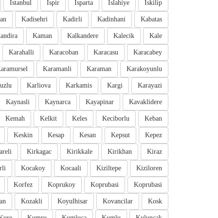
Istanbul
Ispir
Isparta
Islahiye
Iskilip
an
Kadisehri
Kadirli
Kadinhani
Kabatas
andira
Kaman
Kalkandere
Kalecik
Kale
Karahalli
Karacoban
Karacasu
Karacabey
aramursel
Karamanli
Karaman
Karakoyunlu
uzlu
Karliova
Karkamis
Kargi
Karayazi
Kaynasli
Kaynarca
Kayapinar
Kavaklidere
Kemah
Kelkit
Keles
Keciborlu
Keban
Keskin
Kesap
Kesan
Kepsut
Kepez
areli
Kirkagac
Kirikkale
Kirikhan
Kiraz
li
Kocakoy
Kocaali
Kiziltepe
Kiziloren
Korfez
Koprukoy
Koprubasi
Koprubasi
an
Kozakli
Koyulhisar
Kovancilar
Kosk
Kure
Kumru
Kumluca
Kumlu
Kuluncak