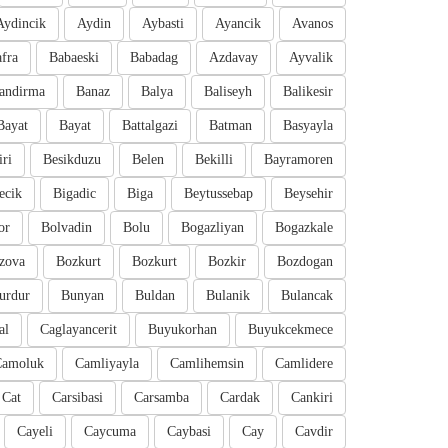
Aydincik
Aydin
Aybasti
Ayancik
Avanos
fra
Babaeski
Babadag
Azdavay
Ayvalik
andirma
Banaz
Balya
Baliseyh
Balikesir
Bayat
Bayat
Battalgazi
Batman
Basyayla
iri
Besikduzu
Belen
Bekilli
Bayramoren
ecik
Bigadic
Biga
Beytussebap
Beysehir
or
Bolvadin
Bolu
Bogazliyan
Bogazkale
zova
Bozkurt
Bozkurt
Bozkir
Bozdogan
urdur
Bunyan
Buldan
Bulanik
Bulancak
al
Caglayancerit
Buyukorhan
Buyukcekmece
Camoluk
Camliyayla
Camlihemsin
Camlidere
Cat
Carsibasi
Carsamba
Cardak
Cankiri
Cayeli
Caycuma
Caybasi
Cay
Cavdir