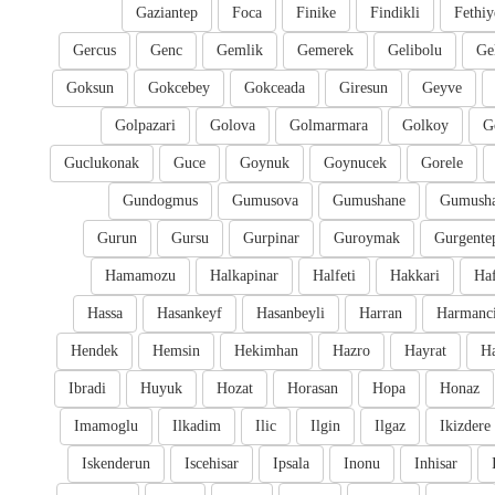
Gaziantep
Foca
Finike
Findikli
Fethiy
Gercus
Genc
Gemlik
Gemerek
Gelibolu
Ge
Goksun
Gokcebey
Gokceada
Giresun
Geyve
Golpazari
Golova
Golmarmara
Golkoy
G
Guclukonak
Guce
Goynuk
Goynucek
Gorele
Gundogmus
Gumusova
Gumushane
Gumusha
Gurun
Gursu
Gurpinar
Guroymak
Gurgente
Hamamozu
Halkapinar
Halfeti
Hakkari
Ha
Hassa
Hasankeyf
Hasanbeyli
Harran
Harmanc
Hendek
Hemsin
Hekimhan
Hazro
Hayrat
H
Ibradi
Huyuk
Hozat
Horasan
Hopa
Honaz
Imamoglu
Ilkadim
Ilic
Ilgin
Ilgaz
Ikizdere
Iskenderun
Iscehisar
Ipsala
Inonu
Inhisar