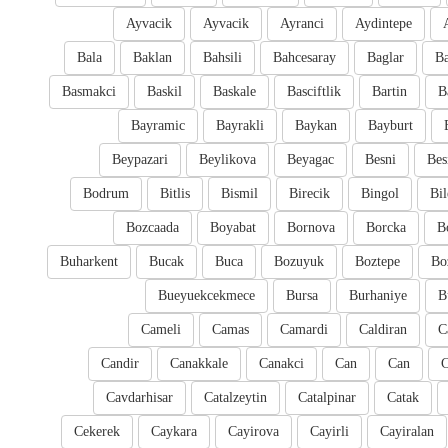
Ayvacik
Ayvacik
Ayranci
Aydintepe
Bala
Baklan
Bahsili
Bahcesaray
Baglar
Ba
Basmakci
Baskil
Baskale
Basciftlik
Bartin
B
Bayramic
Bayrakli
Baykan
Bayburt
Beypazari
Beylikova
Beyagac
Besni
Bes
Bodrum
Bitlis
Bismil
Birecik
Bingol
Bil
Bozcaada
Boyabat
Bornova
Borcka
B
Buharkent
Bucak
Buca
Bozuyuk
Boztepe
Bo
Bueyuekcekmece
Bursa
Burhaniye
B
Cameli
Camas
Camardi
Caldiran
C
Candir
Canakkale
Canakci
Can
Can
Cavdarhisar
Catalzeytin
Catalpinar
Catak
Cekerek
Caykara
Cayirova
Cayirli
Cayiralan