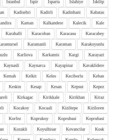
Istanbul
Ispir
Isparta
Islahiye
Iskilip
an
Kadisehri
Kadirli
Kadinhani
Kabatas
andira
Kaman
Kalkandere
Kalecik
Kale
Karahalli
Karacoban
Karacasu
Karacabey
aramursel
Karamanli
Karaman
Karakoyunlu
uzlu
Karliova
Karkamis
Kargi
Karayazi
Kaynasli
Kaynarca
Kayapinar
Kavaklidere
Kemah
Kelkit
Keles
Keciborlu
Keban
Keskin
Kesap
Kesan
Kepsut
Kepez
areli
Kirkagac
Kirikkale
Kirikhan
Kiraz
li
Kocakoy
Kocaali
Kiziltepe
Kiziloren
Korfez
Koprukoy
Koprubasi
Koprubasi
an
Kozakli
Koyulhisar
Kovancilar
Kosk
Kure
Kumru
Kumluca
Kumlu
Kuluncak