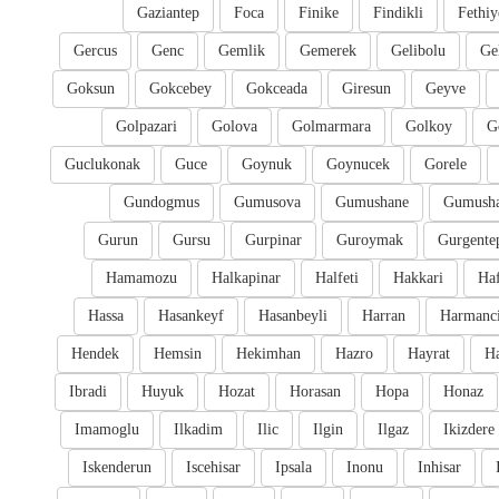
Gaziantep
Foca
Finike
Findikli
Fethiy
Gercus
Genc
Gemlik
Gemerek
Gelibolu
Ge
Goksun
Gokcebey
Gokceada
Giresun
Geyve
Golpazari
Golova
Golmarmara
Golkoy
G
Guclukonak
Guce
Goynuk
Goynucek
Gorele
Gundogmus
Gumusova
Gumushane
Gumusha
Gurun
Gursu
Gurpinar
Guroymak
Gurgente
Hamamozu
Halkapinar
Halfeti
Hakkari
Ha
Hassa
Hasankeyf
Hasanbeyli
Harran
Harmanc
Hendek
Hemsin
Hekimhan
Hazro
Hayrat
H
Ibradi
Huyuk
Hozat
Horasan
Hopa
Honaz
Imamoglu
Ilkadim
Ilic
Ilgin
Ilgaz
Ikizdere
Iskenderun
Iscehisar
Ipsala
Inonu
Inhisar