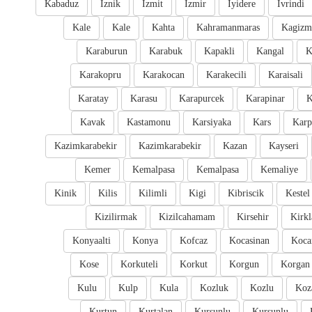
Kabaduz
Iznik
Izmit
Izmir
Iyidere
Ivrindi
Kale
Kale
Kahta
Kahramanmaras
Kagizm
Karaburun
Karabuk
Kapakli
Kangal
K
Karakopru
Karakocan
Karakecili
Karaisali
Karatay
Karasu
Karapurcek
Karapinar
K
Kavak
Kastamonu
Karsiyaka
Kars
Karp
Kazimkarabekir
Kazimkarabekir
Kazan
Kayseri
Kemer
Kemalpasa
Kemalpasa
Kemaliye
Kinik
Kilis
Kilimli
Kigi
Kibriscik
Kestel
Kizilirmak
Kizilcahamam
Kirsehir
Kirkl
Konyaalti
Konya
Kofcaz
Kocasinan
Kocar
Kose
Korkuteli
Korkut
Korgun
Korgan
Kulu
Kulp
Kula
Kozluk
Kozlu
Koz
Kurtun
Kurtalan
Kursunlu
Kursunlu