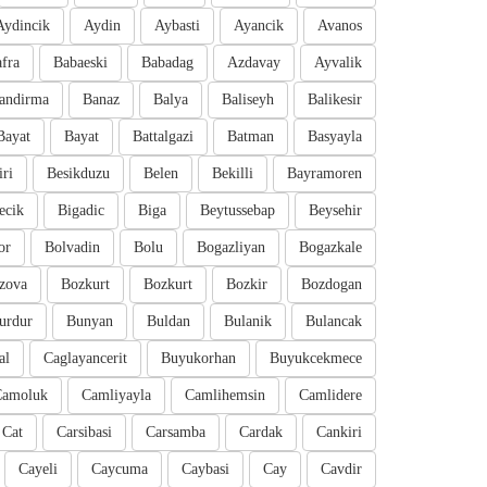
Aydincik
Aydin
Aybasti
Ayancik
Avanos
fra
Babaeski
Babadag
Azdavay
Ayvalik
andirma
Banaz
Balya
Baliseyh
Balikesir
Bayat
Bayat
Battalgazi
Batman
Basyayla
iri
Besikduzu
Belen
Bekilli
Bayramoren
ecik
Bigadic
Biga
Beytussebap
Beysehir
or
Bolvadin
Bolu
Bogazliyan
Bogazkale
zova
Bozkurt
Bozkurt
Bozkir
Bozdogan
urdur
Bunyan
Buldan
Bulanik
Bulancak
al
Caglayancerit
Buyukorhan
Buyukcekmece
Camoluk
Camliyayla
Camlihemsin
Camlidere
Cat
Carsibasi
Carsamba
Cardak
Cankiri
Cayeli
Caycuma
Caybasi
Cay
Cavdir