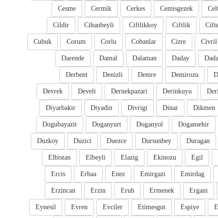
Cesme
Cermik
Cerkes
Cemisgezek
Cel
Cildir
Cihanbeyli
Ciftlikkoy
Ciftlik
Cift
Cubuk
Corum
Corlu
Cobanlar
Cizre
Civril
Darende
Damal
Dalaman
Daday
Dada
Derbent
Denizli
Demre
Demirozu
D
Devrek
Develi
Dernekpazari
Derinkuyu
Der
Diyarbakir
Diyadin
Divrigi
Dinar
Dikmen
Dogubayazit
Doganyurt
Doganyol
Dogansehir
Duzkoy
Duzici
Duezce
Dursunbey
Duragan
Elbistan
Elbeyli
Elazig
Ekinozu
Egil
Ercis
Erbaa
Enez
Emirgazi
Emirdag
Erzincan
Erzin
Eruh
Ermenek
Ergani
Eynesil
Evren
Evciler
Etimesgut
Espiye
E