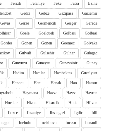
e
Ferizli
Felahiye
Feke
Fatsa
Ezine
lendost
Gediz
Gebze
Gazipasa
Gaziemir
Gevas
Gerze
Germencik
Gerger
Gerede
olhisar
Goele
Goelcuek
Golbasi
Golbasi
Gordes
Gonen
Gonen
Goemec
Golyaka
cikoy
Gulyali
Gulsehir
Gulnar
Gulagac
pe
Gunyuzu
Guneysu
Guneysinir
Guney
fik
Hadim
Hacilar
Hacibektas
Guzelyurt
ik
Hanonu
Hani
Hanak
Han
Hamur
ayrabolu
Haymana
Havza
Havsa
Havran
Hocalar
Hizan
Hisarcik
Hinis
Hilvan
Ikizce
Ihsaniye
Ihsangazi
Igdir
Idil
Inegol
Inebolu
Incirliova
Incesu
Imranli