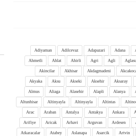
Adiyaman
Adilcevaz
Adapazari
Adana
Ahmetli
Ahlat
Ahirli
Agri
Agli
Aglas
Akincilar
Akhisar
Akdagmadeni
Akcakoc
Akyaka
Aksu
Akseki
Aksehir
Aksaray
Almus
Aliaga
Alasehir
Alapli
Alanya
Altunhisar
Altinyayla
Altinyayla
Altintas
Altino
Arac
Araban
Antalya
Antakya
Ankara
A
Arifiye
Aricak
Arhavi
Arguvan
Ardesen
Atkaracalar
Atabey
Aslanapa
Asarcik
Artvin