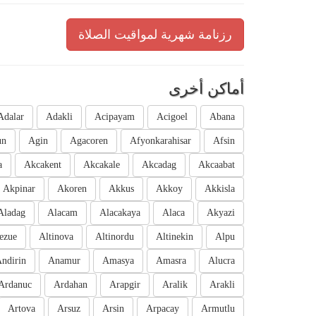
رزنامة شهرية لمواقيت الصلاة
أماكن أخرى
Adalar
Adakli
Acipayam
Acigoel
Abana
un
Agin
Agacoren
Afyonkarahisar
Afsin
a
Akcakent
Akcakale
Akcadag
Akcaabat
Akpinar
Akoren
Akkus
Akkoy
Akkisla
Aladag
Alacam
Alacakaya
Alaca
Akyazi
ezue
Altinova
Altinordu
Altinekin
Alpu
ndirin
Anamur
Amasya
Amasra
Alucra
Ardanuc
Ardahan
Arapgir
Aralik
Arakli
Artova
Arsuz
Arsin
Arpacay
Armutlu