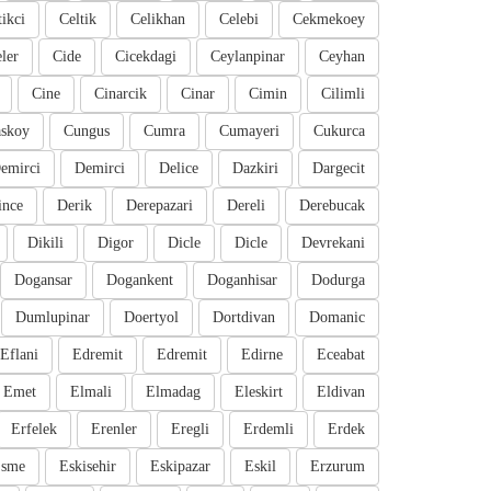
tikci
Celtik
Celikhan
Celebi
Cekmekoey
eler
Cide
Cicekdagi
Ceylanpinar
Ceyhan
Cine
Cinarcik
Cinar
Cimin
Cilimli
skoy
Cungus
Cumra
Cumayeri
Cukurca
emirci
Demirci
Delice
Dazkiri
Dargecit
ince
Derik
Derepazari
Dereli
Derebucak
Dikili
Digor
Dicle
Dicle
Devrekani
Dogansar
Dogankent
Doganhisar
Dodurga
Dumlupinar
Doertyol
Dortdivan
Domanic
Eflani
Edremit
Edremit
Edirne
Eceabat
Emet
Elmali
Elmadag
Eleskirt
Eldivan
Erfelek
Erenler
Eregli
Erdemli
Erdek
sme
Eskisehir
Eskipazar
Eskil
Erzurum