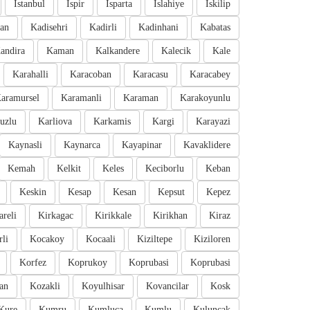
Istanbul
Ispir
Isparta
Islahiye
Iskilip
an
Kadisehri
Kadirli
Kadinhani
Kabatas
andira
Kaman
Kalkandere
Kalecik
Kale
Karahalli
Karacoban
Karacasu
Karacabey
aramursel
Karamanli
Karaman
Karakoyunlu
uzlu
Karliova
Karkamis
Kargi
Karayazi
Kaynasli
Kaynarca
Kayapinar
Kavaklidere
Kemah
Kelkit
Keles
Keciborlu
Keban
Keskin
Kesap
Kesan
Kepsut
Kepez
areli
Kirkagac
Kirikkale
Kirikhan
Kiraz
li
Kocakoy
Kocaali
Kiziltepe
Kiziloren
Korfez
Koprukoy
Koprubasi
Koprubasi
an
Kozakli
Koyulhisar
Kovancilar
Kosk
Kure
Kumru
Kumluca
Kumlu
Kuluncak