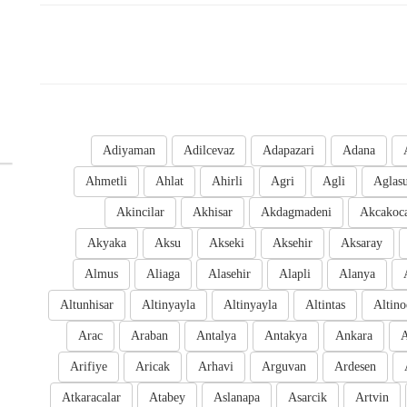
Adiyaman
Adilcevaz
Adapazari
Adana
Ahmetli
Ahlat
Ahirli
Agri
Agli
Aglas
Akincilar
Akhisar
Akdagmadeni
Akcakoc
Akyaka
Aksu
Akseki
Aksehir
Aksaray
Almus
Aliaga
Alasehir
Alapli
Alanya
Altunhisar
Altinyayla
Altinyayla
Altintas
Altino
Arac
Araban
Antalya
Antakya
Ankara
A
Arifiye
Aricak
Arhavi
Arguvan
Ardesen
Atkaracalar
Atabey
Aslanapa
Asarcik
Artvin