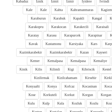
Kabaduz
Iznik
Izmit
Izmir
Iyidere
Ivrindi
Kale
Kale
Kahta
Kahramanmaras
Kagizm
Karaburun
Karabuk
Kapakli
Kangal
K
Karakopru
Karakocan
Karakecili
Karaisali
Karatay
Karasu
Karapurcek
Karapinar
K
Kavak
Kastamonu
Karsiyaka
Kars
Karp
Kazimkarabekir
Kazimkarabekir
Kazan
Kayseri
Kemer
Kemalpasa
Kemalpasa
Kemaliye
Kinik
Kilis
Kilimli
Kigi
Kibriscik
Kestel
Kizilirmak
Kizilcahamam
Kirsehir
Kirkl
Konyaalti
Konya
Kofcaz
Kocasinan
Kocar
Kose
Korkuteli
Korkut
Korgun
Korgan
Kulu
Kulp
Kula
Kozluk
Kozlu
Koz
Kurtun
Kurtalan
Kursunlu
Kursunlu