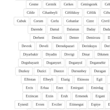
Cesme
Cermik
Cerkes
Cemisgezek
Cel
Cildir
Cihanbeyli
Ciftlikkoy
Ciftlik
Cift
Cubuk
Corum
Corlu
Cobanlar
Cizre
Civril
Darende
Damal
Dalaman
Daday
Dada
Derbent
Denizli
Demre
Demirozu
D
Devrek
Develi
Dernekpazari
Derinkuyu
Der
Diyarbakir
Diyadin
Divrigi
Dinar
Dikmen
Dogubayazit
Doganyurt
Doganyol
Dogansehir
Duzkoy
Duzici
Duezce
Dursunbey
Duragan
Elbistan
Elbeyli
Elazig
Ekinozu
Egil
Ercis
Erbaa
Enez
Emirgazi
Emirdag
Erzincan
Erzin
Eruh
Ermenek
Ergani
Eynesil
Evren
Evciler
Etimesgut
Espiye
E