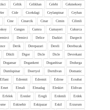
tikci
Celtik
Celikhan
Celebi
Cekmekoey
eler
Cide
Cicekdagi
Ceylanpinar
Ceyhan
Cine
Cinarcik
Cinar
Cimin
Cilimli
skoy
Cungus
Cumra
Cumayeri
Cukurca
emirci
Demirci
Delice
Dazkiri
Dargecit
ince
Derik
Derepazari
Dereli
Derebucak
Dikili
Digor
Dicle
Dicle
Devrekani
Dogansar
Dogankent
Doganhisar
Dodurga
Dumlupinar
Doertyol
Dortdivan
Domanic
Eflani
Edremit
Edremit
Edirne
Eceabat
Emet
Elmali
Elmadag
Eleskirt
Eldivan
Erfelek
Erenler
Eregli
Erdemli
Erdek
sme
Eskisehir
Eskipazar
Eskil
Erzurum