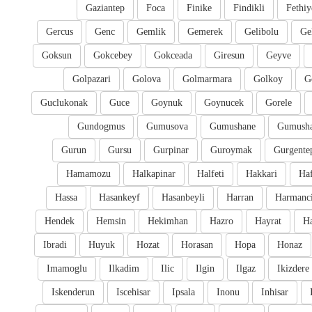
Gaziantep
Foca
Finike
Findikli
Fethiy
Gercus
Genc
Gemlik
Gemerek
Gelibolu
Ge
Goksun
Gokcebey
Gokceada
Giresun
Geyve
Golpazari
Golova
Golmarmara
Golkoy
G
Guclukonak
Guce
Goynuk
Goynucek
Gorele
Gundogmus
Gumusova
Gumushane
Gumusha
Gurun
Gursu
Gurpinar
Guroymak
Gurgente
Hamamozu
Halkapinar
Halfeti
Hakkari
Ha
Hassa
Hasankeyf
Hasanbeyli
Harran
Harmanc
Hendek
Hemsin
Hekimhan
Hazro
Hayrat
H
Ibradi
Huyuk
Hozat
Horasan
Hopa
Honaz
Imamoglu
Ilkadim
Ilic
Ilgin
Ilgaz
Ikizdere
Iskenderun
Iscehisar
Ipsala
Inonu
Inhisar