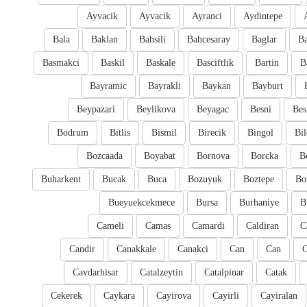
Ayvacik
Ayvacik
Ayranci
Aydintepe
Bala
Baklan
Bahsili
Bahcesaray
Baglar
Ba
Basmakci
Baskil
Baskale
Basciftlik
Bartin
B
Bayramic
Bayrakli
Baykan
Bayburt
Beypazari
Beylikova
Beyagac
Besni
Bes
Bodrum
Bitlis
Bismil
Birecik
Bingol
Bil
Bozcaada
Boyabat
Bornova
Borcka
B
Buharkent
Bucak
Buca
Bozuyuk
Boztepe
Bo
Bueyuekcekmece
Bursa
Burhaniye
B
Cameli
Camas
Camardi
Caldiran
C
Candir
Canakkale
Canakci
Can
Can
Cavdarhisar
Catalzeytin
Catalpinar
Catak
Cekerek
Caykara
Cayirova
Cayirli
Cayiralan