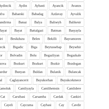
Aydincik
Aydin
Aybasti
Ayancik
Avanos
fra
Babaeski
Babadag
Azdavay
Ayvalik
andirma
Banaz
Balya
Baliseyh
Balikesir
Bayat
Bayat
Battalgazi
Batman
Basyayla
iri
Besikduzu
Belen
Bekilli
Bayramoren
ecik
Bigadic
Biga
Beytussebap
Beysehir
or
Bolvadin
Bolu
Bogazliyan
Bogazkale
zova
Bozkurt
Bozkurt
Bozkir
Bozdogan
urdur
Bunyan
Buldan
Bulanik
Bulancak
al
Caglayancerit
Buyukorhan
Buyukcekmece
Camoluk
Camliyayla
Camlihemsin
Camlidere
Cat
Carsibasi
Carsamba
Cardak
Cankiri
Cayeli
Caycuma
Caybasi
Cay
Cavdir