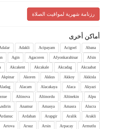
رزنامة شهرية لمواقيت الصلاة
أماكن أخرى
Adalar
Adakli
Acipayam
Acigoel
Abana
un
Agin
Agacoren
Afyonkarahisar
Afsin
a
Akcakent
Akcakale
Akcadag
Akcaabat
Akpinar
Akoren
Akkus
Akkoy
Akkisla
Aladag
Alacam
Alacakaya
Alaca
Akyazi
ezue
Altinova
Altinordu
Altinekin
Alpu
ndirin
Anamur
Amasya
Amasra
Alucra
Ardanuc
Ardahan
Arapgir
Aralik
Arakli
Artova
Arsuz
Arsin
Arpacay
Armutlu