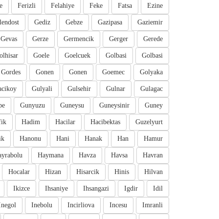
e
Ferizli
Felahiye
Feke
Fatsa
Ezine
lendost
Gediz
Gebze
Gazipasa
Gaziemir
Gevas
Gerze
Germencik
Gerger
Gerede
olhisar
Goele
Goelcuek
Golbasi
Golbasi
Gordes
Gonen
Gonen
Goemec
Golyaka
cikoy
Gulyali
Gulsehir
Gulnar
Gulagac
pe
Gunyuzu
Guneysu
Guneysinir
Guney
fik
Hadim
Hacilar
Hacibektas
Guzelyurt
ik
Hanonu
Hani
Hanak
Han
Hamur
ayrabolu
Haymana
Havza
Havsa
Havran
Hocalar
Hizan
Hisarcik
Hinis
Hilvan
Ikizce
Ihsaniye
Ihsangazi
Igdir
Idil
Inegol
Inebolu
Incirliova
Incesu
Imranli