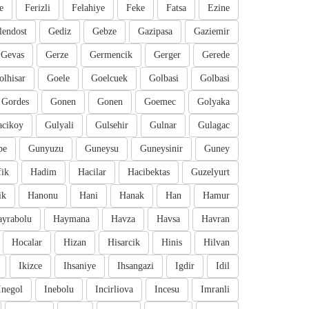
e
Ferizli
Felahiye
Feke
Fatsa
Ezine
lendost
Gediz
Gebze
Gazipasa
Gaziemir
Gevas
Gerze
Germencik
Gerger
Gerede
olhisar
Goele
Goelcuek
Golbasi
Golbasi
Gordes
Gonen
Gonen
Goemec
Golyaka
cikoy
Gulyali
Gulsehir
Gulnar
Gulagac
pe
Gunyuzu
Guneysu
Guneysinir
Guney
fik
Hadim
Hacilar
Hacibektas
Guzelyurt
ik
Hanonu
Hani
Hanak
Han
Hamur
ayrabolu
Haymana
Havza
Havsa
Havran
Hocalar
Hizan
Hisarcik
Hinis
Hilvan
Ikizce
Ihsaniye
Ihsangazi
Igdir
Idil
Inegol
Inebolu
Incirliova
Incesu
Imranli