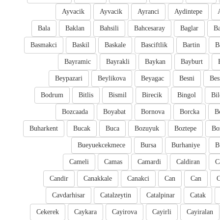
Ayvacik
Ayvacik
Ayranci
Aydintepe
Bala
Baklan
Bahsili
Bahcesaray
Baglar
Ba
Basmakci
Baskil
Baskale
Basciftlik
Bartin
B
Bayramic
Bayrakli
Baykan
Bayburt
Beypazari
Beylikova
Beyagac
Besni
Bes
Bodrum
Bitlis
Bismil
Birecik
Bingol
Bil
Bozcaada
Boyabat
Bornova
Borcka
B
Buharkent
Bucak
Buca
Bozuyuk
Boztepe
Bo
Bueyuekcekmece
Bursa
Burhaniye
B
Cameli
Camas
Camardi
Caldiran
C
Candir
Canakkale
Canakci
Can
Can
Cavdarhisar
Catalzeytin
Catalpinar
Catak
Cekerek
Caykara
Cayirova
Cayirli
Cayiralan