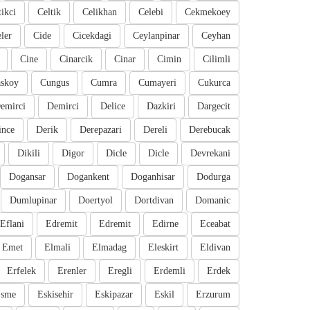
tikci
Celtik
Celikhan
Celebi
Cekmekoey
eler
Cide
Cicekdagi
Ceylanpinar
Ceyhan
Cine
Cinarcik
Cinar
Cimin
Cilimli
skoy
Cungus
Cumra
Cumayeri
Cukurca
emirci
Demirci
Delice
Dazkiri
Dargecit
ince
Derik
Derepazari
Dereli
Derebucak
Dikili
Digor
Dicle
Dicle
Devrekani
Dogansar
Dogankent
Doganhisar
Dodurga
Dumlupinar
Doertyol
Dortdivan
Domanic
Eflani
Edremit
Edremit
Edirne
Eceabat
Emet
Elmali
Elmadag
Eleskirt
Eldivan
Erfelek
Erenler
Eregli
Erdemli
Erdek
sme
Eskisehir
Eskipazar
Eskil
Erzurum