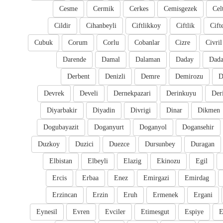
Cesme
Cermik
Cerkes
Cemisgezek
Cel
Cildir
Cihanbeyli
Ciftlikkoy
Ciftlik
Cift
Cubuk
Corum
Corlu
Cobanlar
Cizre
Civril
Darende
Damal
Dalaman
Daday
Dada
Derbent
Denizli
Demre
Demirozu
D
Devrek
Develi
Dernekpazari
Derinkuyu
Der
Diyarbakir
Diyadin
Divrigi
Dinar
Dikmen
Dogubayazit
Doganyurt
Doganyol
Dogansehir
Duzkoy
Duzici
Duezce
Dursunbey
Duragan
Elbistan
Elbeyli
Elazig
Ekinozu
Egil
Ercis
Erbaa
Enez
Emirgazi
Emirdag
Erzincan
Erzin
Eruh
Ermenek
Ergani
Eynesil
Evren
Evciler
Etimesgut
Espiye
E