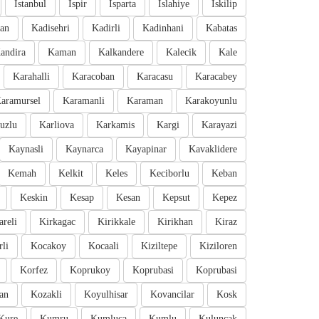
Istanbul
Ispir
Isparta
Islahiye
Iskilip
an
Kadisehri
Kadirli
Kadinhani
Kabatas
andira
Kaman
Kalkandere
Kalecik
Kale
Karahalli
Karacoban
Karacasu
Karacabey
aramursel
Karamanli
Karaman
Karakoyunlu
uzlu
Karliova
Karkamis
Kargi
Karayazi
Kaynasli
Kaynarca
Kayapinar
Kavaklidere
Kemah
Kelkit
Keles
Keciborlu
Keban
Keskin
Kesap
Kesan
Kepsut
Kepez
areli
Kirkagac
Kirikkale
Kirikhan
Kiraz
li
Kocakoy
Kocaali
Kiziltepe
Kiziloren
Korfez
Koprukoy
Koprubasi
Koprubasi
an
Kozakli
Koyulhisar
Kovancilar
Kosk
Kure
Kumru
Kumluca
Kumlu
Kuluncak