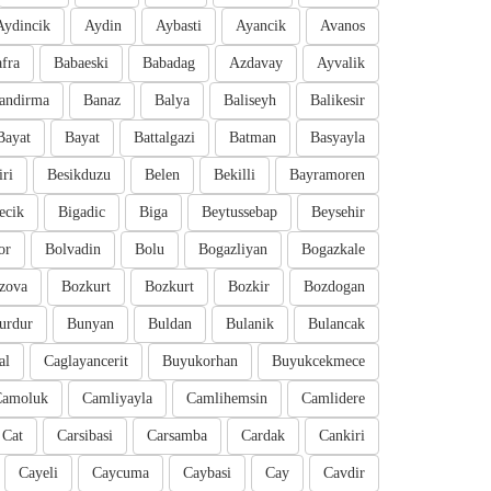
Aydincik
Aydin
Aybasti
Ayancik
Avanos
fra
Babaeski
Babadag
Azdavay
Ayvalik
andirma
Banaz
Balya
Baliseyh
Balikesir
Bayat
Bayat
Battalgazi
Batman
Basyayla
iri
Besikduzu
Belen
Bekilli
Bayramoren
ecik
Bigadic
Biga
Beytussebap
Beysehir
or
Bolvadin
Bolu
Bogazliyan
Bogazkale
zova
Bozkurt
Bozkurt
Bozkir
Bozdogan
urdur
Bunyan
Buldan
Bulanik
Bulancak
al
Caglayancerit
Buyukorhan
Buyukcekmece
Camoluk
Camliyayla
Camlihemsin
Camlidere
Cat
Carsibasi
Carsamba
Cardak
Cankiri
Cayeli
Caycuma
Caybasi
Cay
Cavdir