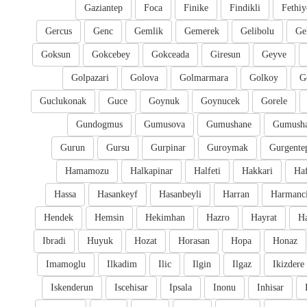
Gaziantep
Foca
Finike
Findikli
Fethiy
Gercus
Genc
Gemlik
Gemerek
Gelibolu
Ge
Goksun
Gokcebey
Gokceada
Giresun
Geyve
Golpazari
Golova
Golmarmara
Golkoy
G
Guclukonak
Guce
Goynuk
Goynucek
Gorele
Gundogmus
Gumusova
Gumushane
Gumusha
Gurun
Gursu
Gurpinar
Guroymak
Gurgente
Hamamozu
Halkapinar
Halfeti
Hakkari
Ha
Hassa
Hasankeyf
Hasanbeyli
Harran
Harmanc
Hendek
Hemsin
Hekimhan
Hazro
Hayrat
H
Ibradi
Huyuk
Hozat
Horasan
Hopa
Honaz
Imamoglu
Ilkadim
Ilic
Ilgin
Ilgaz
Ikizdere
Iskenderun
Iscehisar
Ipsala
Inonu
Inhisar