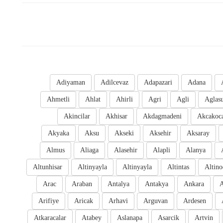
Adiyaman
Adilcevaz
Adapazari
Adana
Ahmetli
Ahlat
Ahirli
Agri
Agli
Aglas
Akincilar
Akhisar
Akdagmadeni
Akcakoc
Akyaka
Aksu
Akseki
Aksehir
Aksaray
Almus
Aliaga
Alasehir
Alapli
Alanya
Altunhisar
Altinyayla
Altinyayla
Altintas
Altino
Arac
Araban
Antalya
Antakya
Ankara
A
Arifiye
Aricak
Arhavi
Arguvan
Ardesen
Atkaracalar
Atabey
Aslanapa
Asarcik
Artvin