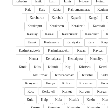
Kabaduz
Iznik
Izmit
Izmir
Iyidere
Ivrindi
Kale
Kale
Kahta
Kahramanmaras
Kagizm
Karaburun
Karabuk
Kapakli
Kangal
K
Karakopru
Karakocan
Karakecili
Karaisali
Karatay
Karasu
Karapurcek
Karapinar
K
Kavak
Kastamonu
Karsiyaka
Kars
Karp
Kazimkarabekir
Kazimkarabekir
Kazan
Kayseri
Kemer
Kemalpasa
Kemalpasa
Kemaliye
Kinik
Kilis
Kilimli
Kigi
Kibriscik
Kestel
Kizilirmak
Kizilcahamam
Kirsehir
Kirkl
Konyaalti
Konya
Kofcaz
Kocasinan
Kocar
Kose
Korkuteli
Korkut
Korgun
Korgan
Kulu
Kulp
Kula
Kozluk
Kozlu
Koz
Kurtun
Kurtalan
Kursunlu
Kursunlu