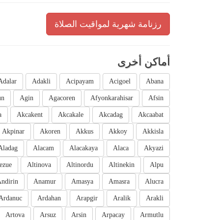
رزنامة شهرية لمواقيت الصلاة
أماكن أخرى
Adalar
Adakli
Acipayam
Acigoel
Abana
un
Agin
Agacoren
Afyonkarahisar
Afsin
a
Akcakent
Akcakale
Akcadag
Akcaabat
Akpinar
Akoren
Akkus
Akkoy
Akkisla
Aladag
Alacam
Alacakaya
Alaca
Akyazi
ezue
Altinova
Altinordu
Altinekin
Alpu
ndirin
Anamur
Amasya
Amasra
Alucra
Ardanuc
Ardahan
Arapgir
Aralik
Arakli
Artova
Arsuz
Arsin
Arpacay
Armutlu